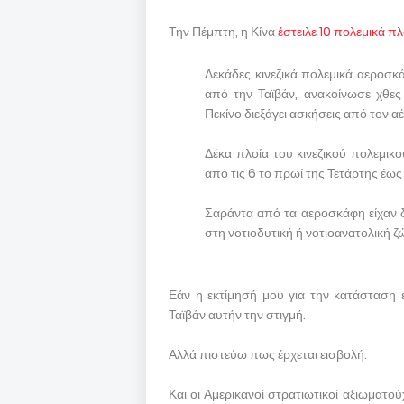
Την Πέμπτη, η Κίνα
έστειλε 10 πολεμικά π
Δεκάδες κινεζικά πολεμικά αεροσκ
από την Ταϊβάν, ανακοίνωσε χθες
Πεκίνο διεξάγει ασκήσεις από τον α
Δέκα πλοία του κινεζικού πολεμικ
από τις 6 το πρωί της Τετάρτης έως
Σαράντα από τα αεροσκάφη είχαν δ
στη νοτιοδυτική ή νοτιοανατολική 
Εάν η εκτίμησή μου για την κατάσταση ε
Ταϊβάν αυτήν την στιγμή.
Αλλά πιστεύω πως έρχεται εισβολή.
Και οι Αμερικανοί στρατιωτικοί αξιωματού