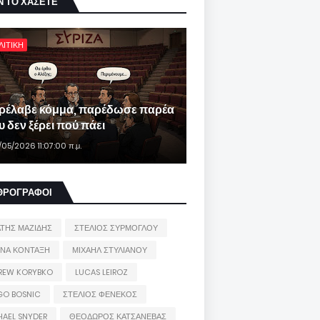
Ν ΤΟ ΧΑΣΕΤΕ
ΛΙΤΙΚΗ
ρέλαβε κόμμα, παρέδωσε παρέα
 δεν ξέρει πού πάει
/05/2026 11:07:00 π.μ.
ΘΡΟΓΡΑΦΟΙ
ΑΤΗΣ ΜΑΖΙΔΗΣ
ΣΤΕΛΙΟΣ ΣΥΡΜΟΓΛΟΥ
ΙΝΑ ΚΟΝΤΑΞΗ
ΜΙΧΑΗΛ ΣΤΥΛΙΑΝΟΥ
REW KORYBKO
LUCAS LEIROZ
GO BOSNIC
ΣΤΕΛΙΟΣ ΦΕΝΕΚΟΣ
HAEL SNYDER
ΘΕΟΔΩΡΟΣ ΚΑΤΣΑΝΕΒΑΣ