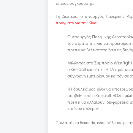
τέτοιας σύγκρουσης.
Τη Δευτέρα, ο υπουργός Πολεμικής Α
πράγματα για την Κίνα
:
Ο υπουργός Πολεμικής Αεροπορίας 
τον στρατό της για να προετοιμαστ
πρέπει να βελτιστοποιήσει τις δυνάμ
Μιλώντας στο Συμπόσιο Warfighte
ο Kendall είπε ότι οι ΗΠΑ πρέπει να
σύγχρονη εμπειρία», αν και τόνισε ό
«Η δουλειά μας είναι να αποτρέψου
συμβεί», είπε ο Kendall. «Όλοι μιλά
πρέπει να αλλάξουν, διαφορετικά 
και έναν πόλεμο».
Πριν από μια δεκαετία, ένας πόλεμος με τη