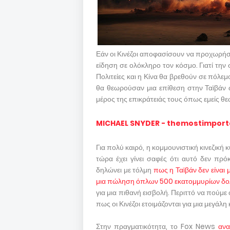
Εάν οι Κινέζοι αποφασίσουν να προχωρήσο
είδηση ​​σε ολόκληρο τον κόσμο. Γιατί την
Πολιτείες και η Κίνα θα βρεθούν σε πόλεμο 
θα θεωρούσαν μια επίθεση στην Ταϊβάν ω
μέρος της επικράτειάς τους όπως εμείς θε
MICHAEL SNYDER - themostimpor
Για πολύ καιρό, η κομμουνιστική κινεζική 
τώρα έχει γίνει σαφές ότι αυτό δεν πρό
δηλώνει με τόλμη
πως η Ταϊβάν δεν είναι 
μια πώληση όπλων 500 εκατομμυρίων δο
για μια πιθανή εισβολή. Περιττό να πούμε
πως οι Κινέζοι ετοιμάζονται για μια μεγάλη 
Στην πραγματικότητα, το Fox News
ανα