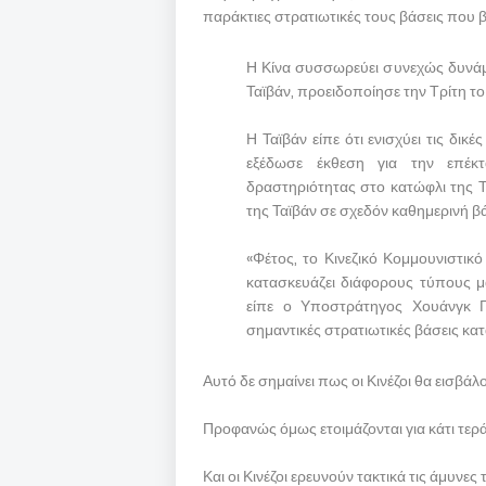
παράκτιες στρατιωτικές τους βάσεις που 
Η Κίνα συσσωρεύει συνεχώς δυνάμε
Ταϊβάν, προειδοποίησε την Τρίτη το
Η Ταϊβάν είπε ότι ενισχύει τις δι
εξέδωσε έκθεση για την επέκτ
δραστηριότητας στο κατώφλι της Τα
της Ταϊβάν σε σχεδόν καθημερινή β
«Φέτος, το Κινεζικό Κομμουνιστικό
κατασκευάζει διάφορους τύπους 
είπε ο Υποστράτηγος Χουάνγκ Γο
σημαντικές στρατιωτικές βάσεις κα
Αυτό δε σημαίνει πως οι Κινέζοι θα εισβά
Προφανώς όμως ετοιμάζονται για κάτι τερά
Και οι Κινέζοι ερευνούν τακτικά τις άμυνες 