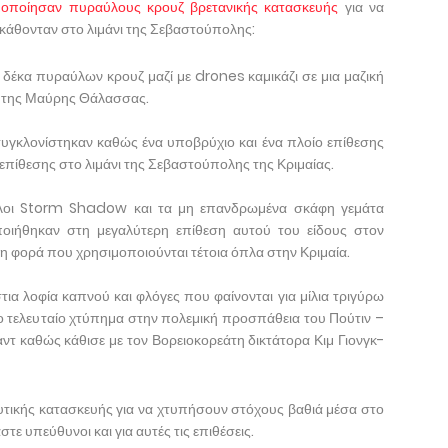
μοποίησαν πυραύλους κρουζ βρετανικής κατασκευής
για να
 κάθονταν στο λιμάνι της Σεβαστούπολης:
δέκα πυραύλων κρουζ μαζί με drones καμικάζι σε μια μαζική
ο της Μαύρης Θάλασσας.
 συγκλονίστηκαν καθώς ένα υποβρύχιο και ένα πλοίο επίθεσης
 επίθεσης στο λιμάνι της Σεβαστούπολης της Κριμαίας.
υλοι Storm Shadow και τα μη επανδρωμένα σκάφη γεμάτα
οποιήθηκαν στη μεγαλύτερη επίθεση αυτού του είδους στον
 φορά που χρησιμοποιούνται τέτοια όπλα στην Κριμαία.
τια λοφία καπνού και φλόγες που φαίνονται για μίλια τριγύρω
το τελευταίο χτύπημα στην πολεμική προσπάθεια του Πούτιν –
αντ καθώς κάθισε με τον Βορειοκορεάτη δικτάτορα Κιμ Γιονγκ-
τικής κατασκευής για να χτυπήσουν στόχους βαθιά μέσα στο
τε υπεύθυνοι και για αυτές τις επιθέσεις.