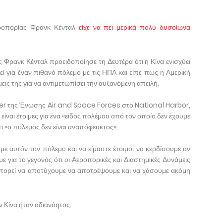
εροπορίας Φρανκ Κένταλ
είχε να πει μερικά πολύ δυσοίωνα
Φρανκ Κένταλ προειδοποίησε τη Δευτέρα ότι η Κίνα ενισχύει
εί για έναν πιθανό πόλεμο με τις ΗΠΑ και είπε πως η Αμερική
εις της για να αντιμετωπίσει την αυξανόμενη απειλή.
r της Ένωσης Air and Space Forces στο National Harbor,
 είναι έτοιμες για ένα «είδος πολέμου από τον οποίο δεν έχουμε
τι «ο πόλεμος δεν είναι αναπόφευκτος».
με αυτόν τον πόλεμο και να είμαστε έτοιμοι να κερδίσουμε αν
με για το γεγονός ότι οι Αεροπορικές και Διαστημικές Δυνάμεις
μπορεί να αποτύχουμε να αποτρέψουμε και να χάσουμε ακόμη
ν Κίνα ήταν αδιανόητος.