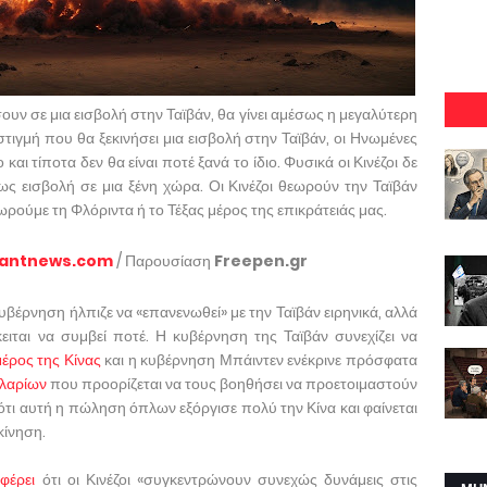
υν σε μια εισβολή στην Ταϊβάν, θα γίνει αμέσως η μεγαλύτερη
 στιγμή που θα ξεκινήσει μια εισβολή στην Ταϊβάν, οι Ηνωμένες
και τίποτα δεν θα είναι ποτέ ξανά το ίδιο. Φυσικά οι Κινέζοι δε
ς εισβολή σε μια ξένη χώρα. Οι Κινέζοι θεωρούν την Ταϊβάν
ωρούμε τη Φλόριντα ή το Τέξας μέρος της επικράτειάς μας.
tantnews.com
/ Παρουσίαση
Freepen.gr
κυβέρνηση ήλπιζε να «επανενωθεί» με την Ταϊβάν ειρηνικά, αλλά
κειται να συμβεί ποτέ. Η κυβέρνηση της Ταϊβάν συνεχίζει να
μέρος της Κίνας
και η κυβέρνηση Μπάιντεν ενέκρινε πρόσφατα
λαρίων
που προορίζεται να τους βοηθήσει να προετοιμαστούν
 ότι αυτή η πώληση όπλων εξόργισε πολύ την Κίνα και φαίνεται
κίνηση.
φέρει
ότι οι Κινέζοι «συγκεντρώνουν συνεχώς δυνάμεις στις