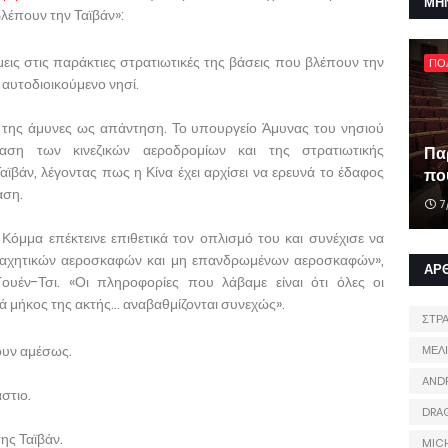
ΜΗ
βλέπουν την Ταϊβάν»:
ις στις παράκτιες στρατιωτικές της βάσεις που βλέπουν την
ΠΟ
 αυτοδιοικούμενο νησί.
κές της άμυνες ως απάντηση. Το υπουργείο Άμυνας του νησιού
αση των κινεζικών αεροδρομίων και της στρατιωτικής
Πα
ϊβάν, λέγοντας πως η Κίνα έχει αρχίσει να ερευνά το έδαφος
που
άση.
7
 Κόμμα επέκτεινε επιθετικά τον οπλισμό του και συνέχισε να
μαχητικών αεροσκαφών και μη επανδρωμένων αεροσκαφών»,
ΑΡ
υέν-Τσι. «Οι πληροφορίες που λάβαμε είναι ότι όλες οι
τά μήκος της ακτής… αναβαθμίζονται συνεχώς».
ΣΤΡ
λουν αμέσως.
ΜΕΛ
AND
στιο.
DRA
της Ταϊβάν.
MIC