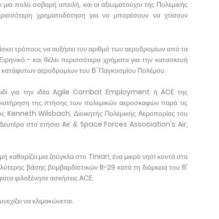
ι μια πολύ σοβαρή απειλή, και οι αξιωματούχοι της Πολεμικής
ρισσότερη χρηματοδότηση για να μπορέσουν να χτίσουν
σκει τρόπους να αυξήσει τον αριθμό των αεροδρομίων από τα
Ειρηνικό - και θέλει περισσότερα χρήματα για την κατασκευή
η κατάφυτων αεροδρομίων του Β 'Παγκοσμίου Πολέμου.
ειδί για την ιδέα Agile Combat Employment ή ACE της
 διατήρηση της πτήσης των πολεμικών αεροσκαφών παρά τις
ηγός Kenneth Wilsbach, Διοικητής Πολεμικής Αεροπορίας του
Δευτέρα στο ετήσιο Air & Space Forces Association's Air,
ή καθαρίζει μια ζούγκλα στο Tinian, ένα μικρό νησί κοντά στο
αλύτερης βάσης βομβαρδιστικών B-29 κατά τη διάρκεια του Β'
ατα φιλοξένησε ασκήσεις ACE.
νεχίζει να κλιμακώνεται.