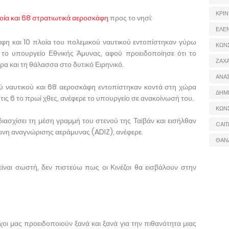
ΚΡΙΝ
λοία και 68 στρατιωτικά αεροσκάφη
προς το νησί:
ΕΛΕ
άφη και 10 πλοία του πολεμικού ναυτικού εντοπίστηκαν γύρω
ΚΩΝ
 το υπουργείο Εθνικής Άμυνας, αφού προειδοποίησε ότι το
ΖΑΧΑ
έρα και τη θάλασσα στο δυτικό Ειρηνικό.
ΑΝΑ
ού ναυτικού και 68 αεροσκάφη εντοπίστηκαν κοντά στη χώρα
ΔΗΜ
 τις 6 το πρωί χθες, ανέφερε το υπουργείο σε ανακοίνωσή του.
ΚΩΝ
ιασχίσει τη μέση γραμμή του στενού της Ταϊβάν και εισήλθαν
CAIT
ζώνη αναγνώρισης αεράμυνας (ADIZ), ανέφερε.
ΘΑΝ
ίναι σωστή, δεν πιστεύω πως οι Κινέζοι θα εισβάλουν στην
χοι μας προειδοποιούν ξανά και ξανά για την πιθανότητα μιας