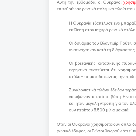
Αυτή την εβδομάδα, οι Ουκρανοί
χρησι
επιτεθούν σε ρωσικά πολεμικά πλοία που
Η Ουκρανία εξαπέλυσε ένα μπαράζ 
επίθεση στον ισχυρό ρωσικό στόλ
Οι δυνάμεις του Βλαντιμίρ Πούτιν
ανατινάχτηκαν κατά τη διάρκεια της
Οι βρετανικής κατασκευής πύρα
εκρηκτικά πιστεύεται ότι χρησιμ
στόλο - σηματοδοτώντας την πρώτη
Συγκλονιστικά πλάνα έδειξαν τεράσ
να υψώνονται από τη βάση. Είναι 
και ήταν μεγάλη ντροπή για τον Βλ
ουν περίπου 5.500 μίλια μακριά.
Όταν οι Ουκρανοί χρησιμοποιούν όπλα δυ
ρωσικό έδαφος, οι Ρώσοι θεωρούν ότι είμασ