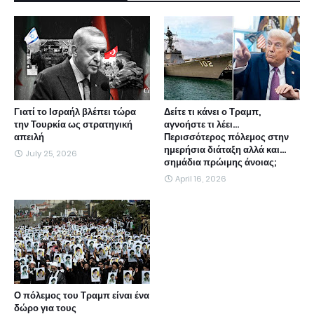
Γιατί το Ισραήλ βλέπει τώρα
Δείτε τι κάνει ο Τραμπ,
την Τουρκία ως στρατηγική
αγνοήστε τι λέει...
απειλή
Περισσότερος πόλεμος στην
ημερήσια διάταξη αλλά και...
July 25, 2026
σημάδια πρώιμης άνοιας;
April 16, 2026
Ο πόλεμος του Τραμπ είναι ένα
δώρο για τους