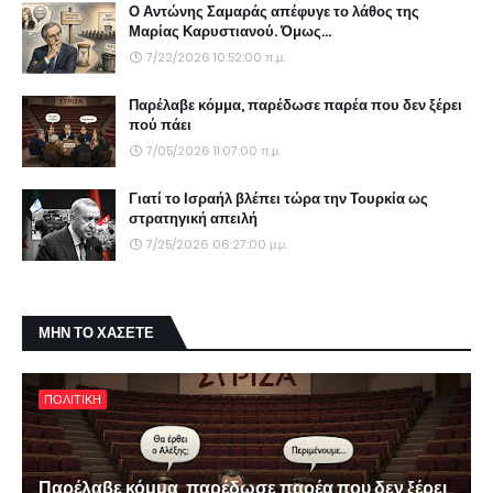
Ο Αντώνης Σαμαράς απέφυγε το λάθος της
Μαρίας Καρυστιανού. Όμως...
7/22/2026 10:52:00 π.μ.
Παρέλαβε κόμμα, παρέδωσε παρέα που δεν ξέρει
πού πάει
7/05/2026 11:07:00 π.μ.
Γιατί το Ισραήλ βλέπει τώρα την Τουρκία ως
στρατηγική απειλή
7/25/2026 06:27:00 μ.μ.
ΜΗΝ ΤΟ ΧΑΣΕΤΕ
ΠΟΛΙΤΙΚΗ
Παρέλαβε κόμμα, παρέδωσε παρέα που δεν ξέρει