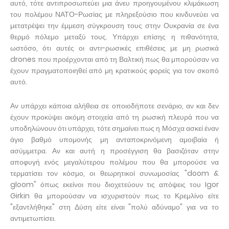
αυτό, τότε αντιπροσωπεύει μια άνευ προηγουμένου κλιμάκωση
του πολέμου ΝΑΤΟ-Ρωσίας με πληρεξούσιο που κινδυνεύει να
μετατρέψει την έμμεση σύγκρουση τους στην Ουκρανία σε ένα
θερμό πόλεμο μεταξύ τους. Υπάρχει επίσης η πιθανότητα,
ωστόσο, ότι αυτές οι αντι-ρωσικές επιθέσεις με μη ρωσικά
drones που προέρχονται από τη Βαλτική πως θα μπορούσαν να
έχουν πραγματοποιηθεί από μη κρατικούς φορείς για τον σκοπό
αυτό.
Αν υπάρχει κάποια αλήθεια σε οποιοδήποτε σενάριο, αν και δεν
έχουν προκύψει ακόμη στοιχεία από τη ρωσική πλευρά που να
υποδηλώνουν ότι υπάρχει, τότε σημαίνει πως η Μόσχα ασκεί έναν
άγιο βαθμό υπομονής μη ανταποκρινόμενη αμοιβαία ή
ασύμμετρα. Αν και αυτή η προσέγγιση θα βασιζόταν στην
αποφυγή ενός μεγαλύτερου πολέμου που θα μπορούσε να
τερματίσει τον κόσμο, οι θεωρητικοί συνωμοσίας "doom &
gloom" όπως εκείνοι που διοχετεύουν τις απόψεις του Igor
Girkin θα μπορούσαν να ισχυριστούν πως το Κρεμλίνο είτε
"εξαντλήθηκε" στη Δύση είτε είναι "πολύ αδύναμο" για να το
αντιμετωπίσει.