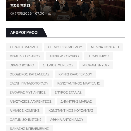
πού πάει
7/05/2026 11:07:00 π.μ.
ΑΡΘΡΟΓΡΑΦΟΙ
ΣΤΡΑΤΗΣ ΜΑΖΙΔΗΣ
ΣΤΕΛΙΟΣ ΣΥΡΜΟΓΛΟΥ
ΜΕΛΙΝΑ ΚΟΝΤΑΞΗ
ΜΙΧΑΗΛ ΣΤΥΛΙΑΝΟΥ
ANDREW KORYBKO
LUCAS LEIROZ
DRAGO BOSNIC
ΣΤΕΛΙΟΣ ΦΕΝΕΚΟΣ
MICHAEL SNYDER
ΘΕΟΔΩΡΟΣ ΚΑΤΣΑΝΕΒΑΣ
ΚΡΙΝΙΩ ΚΑΛΟΓΕΡΙΔΟΥ
ΕΛΕΝΗ ΠΑΠΑΔΟΠΟΥΛΟΥ
ΚΩΝΣΤΑΝΤΙΝΟΣ ΜΑΡΓΕΛΗΣ
ΖΑΧΑΡΙΑΣ ΜΥΤΙΛΗΝΙΟΣ
ΣΠΥΡΟΣ ΣΤΑΛΙΑΣ
ΑΝΑΣΤΑΣΙΟΣ ΛΑΥΡΕΝΤΖΟΣ
ΔΗΜΗΤΡΗΣ ΜΑΡΔΑΣ
ΑΙΜΙΛΙΟΣ ΚΟΜΙΝΗΣ
ΚΩΝΣΤΑΝΤΙΝΟΣ ΚΟΥΣΑΝΤΑΣ
CAITLIN JOHNSTONE
ΑΘΗΝΑ ΑΝΤΩΝΙΑΔΟΥ
ΘΑΝΑΣΗΣ ΜΠΕΛΕΜΕΜΗΣ