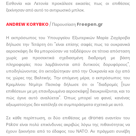
Εσθονία και Λετονία προκάλεσε εικασίες πως οι επιθέσεις
ξεκίνησαν από αυτό το αντιρωσικό μπλοκ.
ANDREW KORYBKO
/ Παρουσίαση
Freepen.gr
Η εκπρόσωπος του Υπουργείου Εξωτερικών Μαρία Ζαχάροβα
δήλωσε την Τετάρτη ότι "είναι επίσης σαφές πως τα ουκρανικά
αεροσκάφη δε θα μπορούσαν να ταξιδέψουν σε τέτοια απόσταση
χωρίς μια προσεκτικά σχεδιασμένη διαδρομή με βάση
πληροφορίες που λαμβάνονται από δυτικούς δορυφόρους",
υποδηλώνοντας ότι εκτοξεύτηκαν από την Ουκρανία και όχι από
τις χώρες της Βαλτικής. Την επόμενη μέρα, ο εκπρόσωπος του
Κρεμλίνου Ντμίτρι Πεσκόφ δήλωσε ότι οι "διαδρομές [των
επιθέσεων με μη επανδρωμένα αεροσκάφη] διευκρινίζονται, και το
πώς έγινε αυτό αναλύεται". Όπως μπορεί να φανεί, κανένας
αξιωματούχος δεν κατέληξε σε συμπεράσματα σχετικά με αυτό.
Σε κάθε περίπτωση, οι δύο επιθέσεις με drones εναντίον του
Pskov είναι πολύ επικίνδυνες ακριβώς λόγω της πιθανότητας να
έχουν ξεκινήσει από το έδαφος του ΝΑΤΟ. Αν πράγματι συνέβη