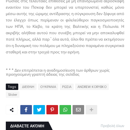
Ρωσίας στις τελευταίες επιθέσεις με μη επανδρωμένα αεροσκάφη
εναντίον του Πσκοφ δεν μπορεί να υπερτονιστεί, καθώς μόνο
μέσω αυτής της ώριμης αντίδρασης η σύγκρουση δεν ξέφυγε από
τον έλεγχο όπως περίμεναν οι φιλελεύθεροι παγκοσμιοποιητές
των ΗΠΑ, το Κίεβο, τα κράτη της Βαλτικής και η Πολωνία. Η
ακριβής αλήθεια αυτού που συνέβη μπορεί να μην αποκαλυφθεί
ποτέ πλήρως, αλλά παρ ' όλα αυτά, όλοι θα πρέπει να εκτιμήσουν
ότι η δυναμική του πολέμου με πληρεξούσιο παραμένει συγκριτικά
σταθερή και στην τροχιά προς την ειρήνη.
* * * Δεν επιτρέπεται η αναδημοσίευση των άρθρων χωρίς
προηγούμενη γραπτή άδειας της σελίδας
Tags
ΔΙΕΘΝΗ
ΟΥΚΡΑΝΙΑ
ΡΩΣΙΑ
ANDREW KORYBKO
Slider
ΔΙΑΒΑΣΤΕ ΑΚΌΜΗ
Προβολή όλων