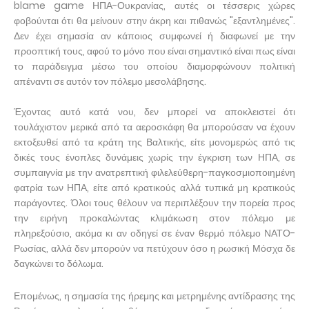
blame game ΗΠΑ-Ουκρανίας, αυτές οι τέσσερις χώρες
φοβούνται ότι θα μείνουν στην άκρη και πιθανώς "εξαντλημένες".
Δεν έχει σημασία αν κάποιος συμφωνεί ή διαφωνεί με την
προοπτική τους, αφού το μόνο που είναι σημαντικό είναι πως είναι
το παράδειγμα μέσω του οποίου διαμορφώνουν πολιτική
απέναντι σε αυτόν τον πόλεμο μεσολάβησης.
Έχοντας αυτό κατά νου, δεν μπορεί να αποκλειστεί ότι
τουλάχιστον μερικά από τα αεροσκάφη θα μπορούσαν να έχουν
εκτοξευθεί από τα κράτη της Βαλτικής, είτε μονομερώς από τις
δικές τους ένοπλες δυνάμεις χωρίς την έγκριση των ΗΠΑ, σε
συμπαιγνία με την ανατρεπτική φιλελεύθερη-παγκοσμιοποιημένη
φατρία των ΗΠΑ, είτε από κρατικούς αλλά τυπικά μη κρατικούς
παράγοντες. Όλοι τους θέλουν να περιπλέξουν την πορεία προς
την ειρήνη προκαλώντας κλιμάκωση στον πόλεμο με
πληρεξούσιο, ακόμα κι αν οδηγεί σε έναν θερμό πόλεμο ΝΑΤΟ-
Ρωσίας, αλλά δεν μπορούν να πετύχουν όσο η ρωσική Μόσχα δε
δαγκώνει το δόλωμα.
Επομένως, η σημασία της ήρεμης και μετρημένης αντίδρασης της