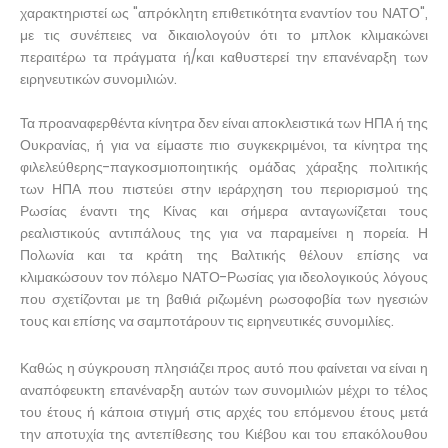
χαρακτηριστεί ως "απρόκλητη επιθετικότητα εναντίον του ΝΑΤΟ",
με τις συνέπειες να δικαιολογούν ότι το μπλοκ κλιμακώνει
περαιτέρω τα πράγματα ή/και καθυστερεί την επανέναρξη των
ειρηνευτικών συνομιλιών.
Τα προαναφερθέντα κίνητρα δεν είναι αποκλειστικά των ΗΠΑ ή της
Ουκρανίας, ή για να είμαστε πιο συγκεκριμένοι, τα κίνητρα της
φιλελεύθερης-παγκοσμιοποιητικής ομάδας χάραξης πολιτικής
των ΗΠΑ που πιστεύει στην ιεράρχηση του περιορισμού της
Ρωσίας έναντι της Κίνας και σήμερα ανταγωνίζεται τους
ρεαλιστικούς αντιπάλους της για να παραμείνει η πορεία. Η
Πολωνία και τα κράτη της Βαλτικής θέλουν επίσης να
κλιμακώσουν τον πόλεμο ΝΑΤΟ-Ρωσίας για ιδεολογικούς λόγους
που σχετίζονται με τη βαθιά ριζωμένη ρωσοφοβία των ηγεσιών
τους και επίσης να σαμποτάρουν τις ειρηνευτικές συνομιλίες.
Καθώς η σύγκρουση πλησιάζει προς αυτό που φαίνεται να είναι η
αναπόφευκτη επανέναρξη αυτών των συνομιλιών μέχρι το τέλος
του έτους ή κάποια στιγμή στις αρχές του επόμενου έτους μετά
την αποτυχία της αντεπίθεσης του Κιέβου και του επακόλουθου