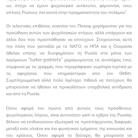
ως στόχο να έχουν ψυχολογικό αντίκτυπο, φέρνοντας τους
απλούς Ρώσους πιο κοντά στην πραγματικότητα του πολέμου”.
Οι τελευταίες επιθέσεις εναντίον του Πσκοφ χρησίμευσαν για την
προώθηση αυτών των ψυχολογικών στόχων, αλλά υπάρχουν και
άλλοι δύο που προσπάθησαν να επιτύχουν. Στοχεύοντας αυτή
την πόλη που γειτνιάζει με το ΝΑΤΟ, οι ΗΠΑ και η Ουκρανία
ήθελαν επίσης να δυσφημίσουν τη Ρωσία στα μάτια των
λεγόμενων "turbo-patriots" χειραγωγώντας τις αντιλήψεις τους
σύμφωνα με τις γραμμές που περιγράφηκαν νωρίτερα σχετικά με
τις αφηγήσεις που επηρεάστηκαν από τον Girkin.
Συμπληρωματικά αλλά πολύ λιγότερο πιθανό να πετύχουν, θα
μπορούσαν να ήθελαν να προκαλέσουν υπερβολική αντίδραση
και από τη Ρωσία.
Όσον αφορά τον πρώτο από αυτούς τους πρόσθετους
ψυχολογικούς λόγους, είναι αυτονόητο γιατί οι εχθροί της Ρωσίας
θέλουν να επιδεινώσουν εξωτερικά τις προϋπάρχουσες διαφορές
μεταξύ ενός ολοένα και πιο φωνητικού τμήματος της κοινωνίας και
του κράτους. Όσον αφορά το δεύτερο, θα μπορούσε να