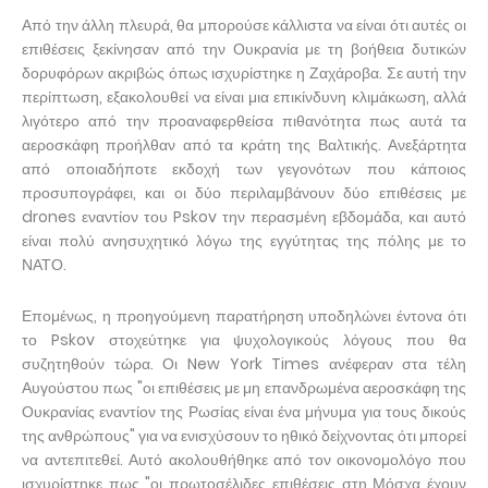
Από την άλλη πλευρά, θα μπορούσε κάλλιστα να είναι ότι αυτές οι
επιθέσεις ξεκίνησαν από την Ουκρανία με τη βοήθεια δυτικών
δορυφόρων ακριβώς όπως ισχυρίστηκε η Ζαχάροβα. Σε αυτή την
περίπτωση, εξακολουθεί να είναι μια επικίνδυνη κλιμάκωση, αλλά
λιγότερο από την προαναφερθείσα πιθανότητα πως αυτά τα
αεροσκάφη προήλθαν από τα κράτη της Βαλτικής. Ανεξάρτητα
από οποιαδήποτε εκδοχή των γεγονότων που κάποιος
προσυπογράφει, και οι δύο περιλαμβάνουν δύο επιθέσεις με
drones εναντίον του Pskov την περασμένη εβδομάδα, και αυτό
είναι πολύ ανησυχητικό λόγω της εγγύτητας της πόλης με το
ΝΑΤΟ.
Επομένως, η προηγούμενη παρατήρηση υποδηλώνει έντονα ότι
το Pskov στοχεύτηκε για ψυχολογικούς λόγους που θα
συζητηθούν τώρα. Οι New York Times ανέφεραν στα τέλη
Αυγούστου πως "οι επιθέσεις με μη επανδρωμένα αεροσκάφη της
Ουκρανίας εναντίον της Ρωσίας είναι ένα μήνυμα για τους δικούς
της ανθρώπους" για να ενισχύσουν το ηθικό δείχνοντας ότι μπορεί
να αντεπιτεθεί. Αυτό ακολουθήθηκε από τον οικονομολόγο που
ισχυρίστηκε πως "οι πρωτοσέλιδες επιθέσεις στη Μόσχα έχουν