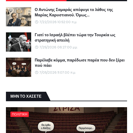
Ο Αντώνης Σαμαράς απέφυγε το λάθος της
Μαρίας Καρυστιανού. Όμως...
7/22/2026 10:52:00 π.μ.
Γιατί το Ισραήλ βλέπει τώρα την Τουρκία ως
στρατηγική απειλή
7/25/2026 06:27:00 μ.μ.
Παρέλαβε κόμμα, παρέδωσε παρέα που δεν ξέρει
πού πάει
7/05/2026 11:07:00 π.μ.
ΜΗΝ ΤΟ ΧΑΣΕΤΕ
ΠΟΛΙΤΙΚΗ