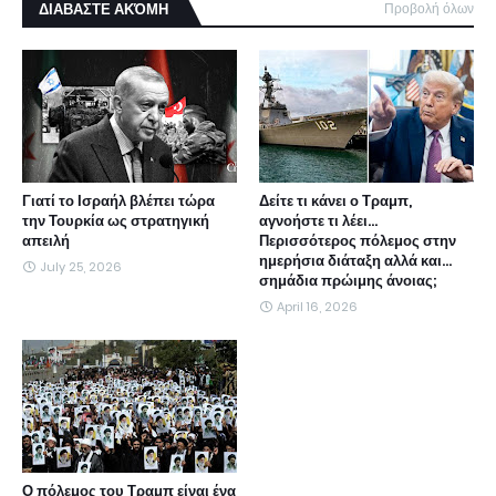
ΔΙΑΒΑΣΤΕ ΑΚΌΜΗ
Προβολή όλων
Γιατί το Ισραήλ βλέπει τώρα
Δείτε τι κάνει ο Τραμπ,
την Τουρκία ως στρατηγική
αγνοήστε τι λέει...
απειλή
Περισσότερος πόλεμος στην
ημερήσια διάταξη αλλά και...
July 25, 2026
σημάδια πρώιμης άνοιας;
April 16, 2026
Ο πόλεμος του Τραμπ είναι ένα