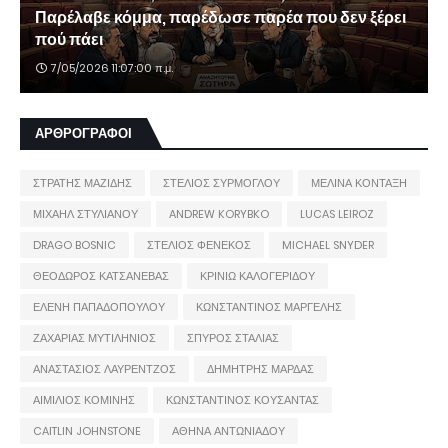
Παρέλαβε κόμμα, παρέδωσε παρέα που δεν ξέρει
πού πάει
7/05/2026 11:07:00 π.μ.
ΑΡΘΡΟΓΡΑΦΟΙ
ΣΤΡΑΤΗΣ ΜΑΖΙΔΗΣ
ΣΤΕΛΙΟΣ ΣΥΡΜΟΓΛΟΥ
ΜΕΛΙΝΑ ΚΟΝΤΑΞΗ
ΜΙΧΑΗΛ ΣΤΥΛΙΑΝΟΥ
ANDREW KORYBKO
LUCAS LEIROZ
DRAGO BOSNIC
ΣΤΕΛΙΟΣ ΦΕΝΕΚΟΣ
MICHAEL SNYDER
ΘΕΟΔΩΡΟΣ ΚΑΤΣΑΝΕΒΑΣ
ΚΡΙΝΙΩ ΚΑΛΟΓΕΡΙΔΟΥ
ΕΛΕΝΗ ΠΑΠΑΔΟΠΟΥΛΟΥ
ΚΩΝΣΤΑΝΤΙΝΟΣ ΜΑΡΓΕΛΗΣ
ΖΑΧΑΡΙΑΣ ΜΥΤΙΛΗΝΙΟΣ
ΣΠΥΡΟΣ ΣΤΑΛΙΑΣ
ΑΝΑΣΤΑΣΙΟΣ ΛΑΥΡΕΝΤΖΟΣ
ΔΗΜΗΤΡΗΣ ΜΑΡΔΑΣ
ΑΙΜΙΛΙΟΣ ΚΟΜΙΝΗΣ
ΚΩΝΣΤΑΝΤΙΝΟΣ ΚΟΥΣΑΝΤΑΣ
CAITLIN JOHNSTONE
ΑΘΗΝΑ ΑΝΤΩΝΙΑΔΟΥ