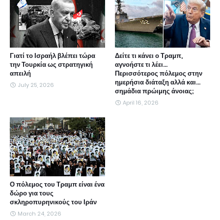
Γιατί το Ισραήλ βλέπει τώρα
Δείτε τι κάνει ο Τραμπ,
την Τουρκία ως στρατηγική
αγνοήστε τι λέει...
απειλή
Περισσότερος πόλεμος στην
ημερήσια διάταξη αλλά και...
July 25, 2026
σημάδια πρώιμης άνοιας;
April 16, 2026
Ο πόλεμος του Τραμπ είναι ένα
δώρο για τους
σκληροπυρηνικούς του Ιράν
March 24, 2026