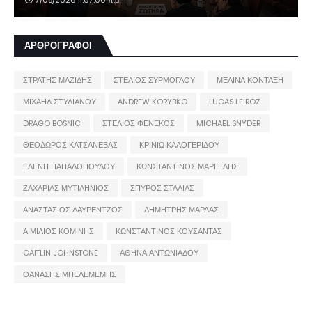
7/05/2026 11:07:00 π.μ.
ΑΡΘΡΟΓΡΑΦΟΙ
ΣΤΡΑΤΗΣ ΜΑΖΙΔΗΣ
ΣΤΕΛΙΟΣ ΣΥΡΜΟΓΛΟΥ
ΜΕΛΙΝΑ ΚΟΝΤΑΞΗ
ΜΙΧΑΗΛ ΣΤΥΛΙΑΝΟΥ
ANDREW KORYBKO
LUCAS LEIROZ
DRAGO BOSNIC
ΣΤΕΛΙΟΣ ΦΕΝΕΚΟΣ
MICHAEL SNYDER
ΘΕΟΔΩΡΟΣ ΚΑΤΣΑΝΕΒΑΣ
ΚΡΙΝΙΩ ΚΑΛΟΓΕΡΙΔΟΥ
ΕΛΕΝΗ ΠΑΠΑΔΟΠΟΥΛΟΥ
ΚΩΝΣΤΑΝΤΙΝΟΣ ΜΑΡΓΕΛΗΣ
ΖΑΧΑΡΙΑΣ ΜΥΤΙΛΗΝΙΟΣ
ΣΠΥΡΟΣ ΣΤΑΛΙΑΣ
ΑΝΑΣΤΑΣΙΟΣ ΛΑΥΡΕΝΤΖΟΣ
ΔΗΜΗΤΡΗΣ ΜΑΡΔΑΣ
ΑΙΜΙΛΙΟΣ ΚΟΜΙΝΗΣ
ΚΩΝΣΤΑΝΤΙΝΟΣ ΚΟΥΣΑΝΤΑΣ
CAITLIN JOHNSTONE
ΑΘΗΝΑ ΑΝΤΩΝΙΑΔΟΥ
ΘΑΝΑΣΗΣ ΜΠΕΛΕΜΕΜΗΣ