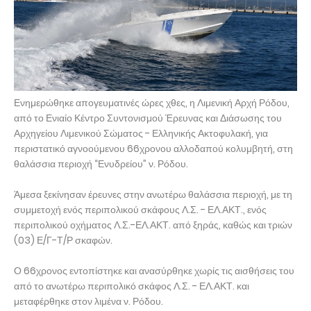
Ενημερώθηκε απογευματινές ώρες χθες, η Λιμενική Αρχή Ρόδου,
από το Ενιαίο Κέντρο Συντονισμού Έρευνας και Διάσωσης του
Αρχηγείου Λιμενικού Σώματος - Ελληνικής Ακτοφυλακή, για
περιστατικό αγνοούμενου 66χρονου αλλοδαπού κολυμβητή, στη
θαλάσσια περιοχή “Ενυδρείου” ν. Ρόδου.
Άμεσα ξεκίνησαν έρευνες στην ανωτέρω θαλάσσια περιοχή, με τη
συμμετοχή ενός περιπολικού σκάφους Λ.Σ. - ΕΛ.ΑΚΤ., ενός
περιπολικού οχήματος Λ.Σ.-ΕΛ.ΑΚΤ. από ξηράς, καθώς και τριών
(03) Ε/Γ-Τ/Ρ σκαφών.
Ο 66χρονος εντοπίστηκε και ανασύρθηκε χωρίς τις αισθήσεις του
από το ανωτέρω περιπολικό σκάφος Λ.Σ. - ΕΛ.ΑΚΤ. και
μεταφέρθηκε στον λιμένα ν. Ρόδου.