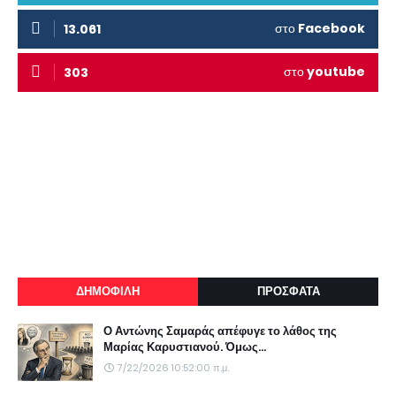
στο
Facebook
13.061
στο
youtube
303
ΔΗΜΟΦΙΛΗ
ΠΡΟΣΦΑΤΑ
Ο Αντώνης Σαμαράς απέφυγε το λάθος της
Μαρίας Καρυστιανού. Όμως...
7/22/2026 10:52:00 π.μ.