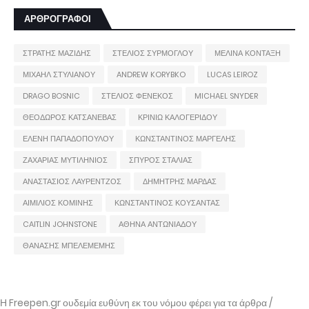
ΑΡΘΡΟΓΡΑΦΟΙ
ΣΤΡΑΤΗΣ ΜΑΖΙΔΗΣ
ΣΤΕΛΙΟΣ ΣΥΡΜΟΓΛΟΥ
ΜΕΛΙΝΑ ΚΟΝΤΑΞΗ
ΜΙΧΑΗΛ ΣΤΥΛΙΑΝΟΥ
ANDREW KORYBKO
LUCAS LEIROZ
DRAGO BOSNIC
ΣΤΕΛΙΟΣ ΦΕΝΕΚΟΣ
MICHAEL SNYDER
ΘΕΟΔΩΡΟΣ ΚΑΤΣΑΝΕΒΑΣ
ΚΡΙΝΙΩ ΚΑΛΟΓΕΡΙΔΟΥ
ΕΛΕΝΗ ΠΑΠΑΔΟΠΟΥΛΟΥ
ΚΩΝΣΤΑΝΤΙΝΟΣ ΜΑΡΓΕΛΗΣ
ΖΑΧΑΡΙΑΣ ΜΥΤΙΛΗΝΙΟΣ
ΣΠΥΡΟΣ ΣΤΑΛΙΑΣ
ΑΝΑΣΤΑΣΙΟΣ ΛΑΥΡΕΝΤΖΟΣ
ΔΗΜΗΤΡΗΣ ΜΑΡΔΑΣ
ΑΙΜΙΛΙΟΣ ΚΟΜΙΝΗΣ
ΚΩΝΣΤΑΝΤΙΝΟΣ ΚΟΥΣΑΝΤΑΣ
CAITLIN JOHNSTONE
ΑΘΗΝΑ ΑΝΤΩΝΙΑΔΟΥ
ΘΑΝΑΣΗΣ ΜΠΕΛΕΜΕΜΗΣ
Η Freepen.gr ουδεμία ευθύνη εκ του νόμου φέρει για τα άρθρα /