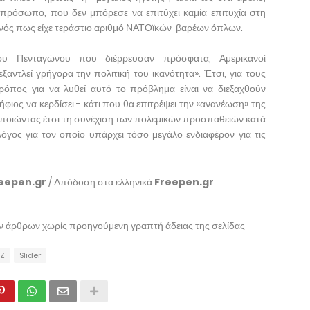
πρόσωπο, που δεν μπόρεσε να επιτύχει καμία επιτυχία στη
γονός πως είχε τεράστιο αριθμό ΝΑΤΟϊκών βαρέων όπλων.
υ Πενταγώνου που διέρρευσαν πρόσφατα, Αμερικανοί
ξαντλεί γρήγορα την πολιτική του ικανότητα». Έτσι, για τους
ρόπος για να λυθεί αυτό το πρόβλημα είναι να διεξαχθούν
φιος να κερδίσει - κάτι που θα επιτρέψει την «ανανέωση» της
οποιώντας έτσι τη συνέχιση των πολεμικών προσπαθειών κατά
λόγος για τον οποίο υπάρχει τόσο μεγάλο ενδιαφέρον για τις
eepen.gr
/ Απόδοση στα ελληνικά
Freepen.gr
ων άρθρων χωρίς προηγούμενη γραπτή άδειας της σελίδας
OZ
Slider