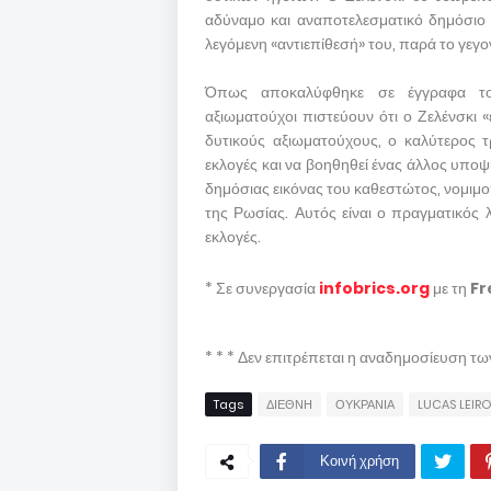
αδύναμο και αναποτελεσματικό δημόσιο 
λεγόμενη «αντιεπίθεσή» του, παρά το γε
Όπως αποκαλύφθηκε σε έγγραφα το
αξιωματούχοι πιστεύουν ότι ο Ζελένσκι «ε
δυτικούς αξιωματούχους, ο καλύτερος τ
εκλογές και να βοηθηθεί ένας άλλος υποψή
δημόσιας εικόνας του καθεστώτος, νομιμ
της Ρωσίας. Αυτός είναι ο πραγματικός 
εκλογές.
* Σε συνεργασία
infobrics.org
με τη
Fr
* * * Δεν επιτρέπεται η αναδημοσίευση τ
Tags
ΔΙΕΘΝΗ
ΟΥΚΡΑΝΙΑ
LUCAS LEIR
Κοινή χρήση