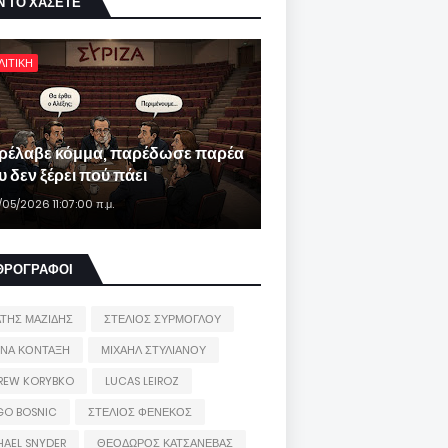
Ν ΤΟ ΧΑΣΕΤΕ
ΛΙΤΙΚΗ
ρέλαβε κόμμα, παρέδωσε παρέα
 δεν ξέρει πού πάει
/05/2026 11:07:00 π.μ.
ΘΡΟΓΡΑΦΟΙ
ΑΤΗΣ ΜΑΖΙΔΗΣ
ΣΤΕΛΙΟΣ ΣΥΡΜΟΓΛΟΥ
ΙΝΑ ΚΟΝΤΑΞΗ
ΜΙΧΑΗΛ ΣΤΥΛΙΑΝΟΥ
REW KORYBKO
LUCAS LEIROZ
GO BOSNIC
ΣΤΕΛΙΟΣ ΦΕΝΕΚΟΣ
HAEL SNYDER
ΘΕΟΔΩΡΟΣ ΚΑΤΣΑΝΕΒΑΣ