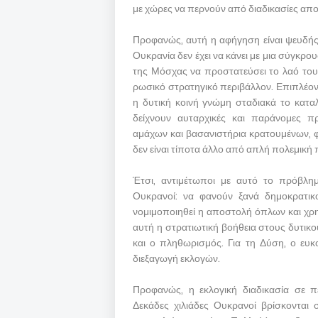
με χώρες να περνούν από διαδικασίες απο
Προφανώς, αυτή η αφήγηση είναι ψευδής,
Ουκρανία δεν έχει να κάνει με μια σύγκρο
της Μόσχας να προστατεύσει το λαό του
ρωσικό στρατηγικό περιβάλλον. Επιπλέον,
η δυτική κοινή γνώμη σταδιακά το καταλ
δείχνουν αυταρχικές και παράνομες π
αμάχων και βασανιστήρια κρατουμένων, φ
δεν είναι τίποτα άλλο από απλή πολεμική
Έτσι, αντιμέτωποι με αυτό το πρόβλημ
Ουκρανοί: να φανούν ξανά δημοκρατικο
νομιμοποιηθεί η αποστολή όπλων και χρη
αυτή η στρατιωτική βοήθεια στους δυτικ
και ο πληθωρισμός. Για τη Δύση, ο ευκο
διεξαγωγή εκλογών.
Προφανώς, η εκλογική διαδικασία σε π
Δεκάδες χιλιάδες Ουκρανοί βρίσκονται