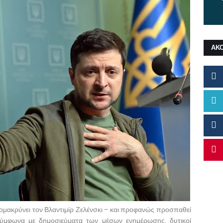
ΑΚ
πομακρύνει τον Βλαντιμίρ Ζελένσκι - και προφανώς προσπαθεί
Σύμφωνα με δημοσιεύματα των μέσων ενημέρωσης, δυτικοί