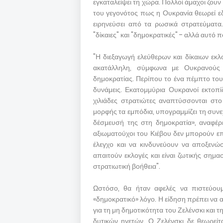
εγκαταλείψει τη χώρα. Πολλοί άμαχοι ζουν
του γεγονότος πως η Ουκρανία θεωρεί ε
ειρηνεύσει από τα ρωσικά στρατεύματα.
"δίκαιες" και "δημοκρατικές" - αλλά αυτό π
"Η διεξαγωγή ελεύθερων και δίκαιων εκλ
ακατάλληλη, σύμφωνα με Ουκρανούς α
δημοκρατίας. Περίπου το ένα πέμπτο του
δυνάμεις. Εκατομμύρια Ουκρανοί εκτοπίζ
χιλιάδες στρατιώτες αναπτύσσονται στ
μορφής τα εμπόδια, υπογραμμίζει τη συν
δέσμευσή της στη δημοκρατία», αναφέρ
αξιωματούχοι του Κιέβου δεν μπορούν επ
έλεγχο και να κινδυνεύουν να αποξενώ
απαιτούν εκλογές και είναι ζωτικής σημασ
στρατιωτική βοήθεια".
Ωστόσο, θα ήταν αφελές να πιστεύουμ
«δημοκρατικό» λόγο. Η είδηση ​​πρέπει ν
για τη μη δημοτικότητα του Ζελένσκι κα
δυτικών ηγετών. Ο Ζελένσκι δε θεωρείτ