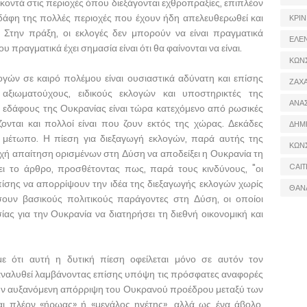
 κοντά στις περιοχές όπου διεξάγονται εχθροπραξίες, επιπλέον
δάφη της πολλές περιοχές που έχουν ήδη απελευθερωθεί και
ΚΡΙΝ
 Στην πράξη, οι εκλογές δεν μπορούν να είναι πραγματικά
ΕΛΕ
ου πραγματικά έχει σημασία είναι ότι θα φαίνονται να είναι.
ΚΩΝ
ογών σε καιρό πολέμου είναι ουσιαστικά αδύνατη και επίσης
ΖΑΧΑ
ξιωματούχους, ειδικούς εκλογών και υποστηρικτές της
ΑΝΑ
 εδάφους της Ουκρανίας είναι τώρα κατεχόμενο από ρωσικές
ονται και πολλοί είναι που ζουν εκτός της χώρας. Δεκάδες
ΔΗΜ
ο μέτωπο. Η πίεση για διεξαγωγή εκλογών, παρά αυτής της
ΚΩΝ
εχή απαίτηση ορισμένων στη Δύση να αποδείξει η Ουκρανία τη
CAIT
ει το άρθρο, προσθέτοντας πως, παρά τους κινδύνους, "οι
ίσης να απορρίψουν την ιδέα της διεξαγωγής εκλογών χωρίς
ΘΑΝ
σουν βασικούς πολιτικούς παράγοντες στη Δύση, οι οποίοι
ίας για την Ουκρανία να διατηρήσει τη διεθνή οικονομική και
ε ότι αυτή η δυτική πίεση οφείλεται μόνο σε αυτόν τον
α αναλυθεί λαμβάνοντας επίσης υπόψη τις πρόσφατες αναφορές
ι την αυξανόμενη απόρριψη του Ουκρανού προέδρου μεταξύ των
αι πλέον «ήρωας» ή «μεγάλος ηγέτης», αλλά ως ένα άβολο,