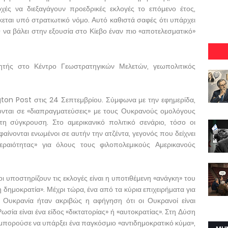
ρχές να διεξαγάγουν προεδρικές εκλογές το επόμενο έτος,
ται υπό στρατιωτικό νόμο. Αυτό καθιστά σαφές ότι υπάρχει
να βάλει στην εξουσία στο Κίεβο έναν πιο «αποτελεσματικό»
νητής στο Κέντρο Γεωστρατηγικών Μελετών, γεωπολιτικός
on Post στις 24 Σεπτεμβρίου. Σύμφωνα με την εφημερίδα,
έκονται σε «διαπραγματεύσεις» με τους Ουκρανούς ομολόγους
η σύγκρουση. Στο αμερικανικό πολιτικό σενάριο, τόσο οι
αίνονται ενωμένοι σε αυτήν την ατζέντα, γεγονός που δείχνει
εραιότητας» για όλους τους φιλοπολεμικούς Αμερικανούς
 υποστηρίζουν τις εκλογές είναι η υποτιθέμενη «ανάγκη» του
 δημοκρατία». Μέχρι τώρα, ένα από τα κύρια επιχειρήματα για
Ουκρανία ήταν ακριβώς η αφήγηση ότι οι Ουκρανοί είναι
σία είναι ένα είδος «δικτατορίας» ή «αυτοκρατίας». Στη Δύση
 μπορούσε να υπάρξει ένα παγκόσμιο «αντιδημοκρατικό κύμα»,