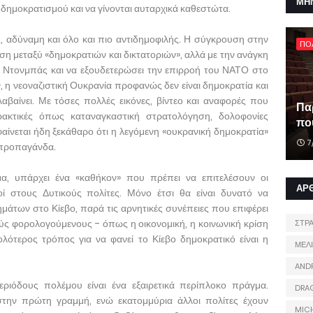
ΜΗ
δημοκρατισμού και να γίνονται αυταρχικά καθεστώτα.
 αδύναμη και όλο και πιο αντιδημοφιλής. Η σύγκρουση στην
ΠΟ
υση μεταξύ «δημοκρατιών και δικτατοριών», αλλά με την ανάγκη
 Ντονμπάς και να εξουδετερώσει την επιρροή του ΝΑΤΟ στο
 η νεοναζιστική Ουκρανία προφανώς δεν είναι δημοκρατία και
αβαίνει. Με τόσες πολλές εικόνες, βίντεο και αναφορές που
Πα
ρακτικές όπως καταναγκαστική στρατολόγηση, δολοφονίες
που
αίνεται ήδη ξεκάθαρο ότι η λεγόμενη «ουκρανική δημοκρατία»
7
 προπαγάνδα.
α, υπάρχει ένα «καθήκον» που πρέπει να επιτελέσουν οι
ΑΡ
ί στους Δυτικούς πολίτες. Μόνο έτσι θα είναι δυνατό να
μάτων στο Κίεβο, παρά τις αρνητικές συνέπειες που επιφέρει
ούς φορολογούμενους - όπως η οικονομική, η κοινωνική κρίση
ΣΤΡ
λότερος τρόπος για να φανεί το Κίεβο δημοκρατικό είναι η
ΜΕΛ
AND
εριόδους πολέμου είναι ένα εξαιρετικά περίπλοκο πράγμα.
DRA
 στην πρώτη γραμμή, ενώ εκατομμύρια άλλοι πολίτες έχουν
MIC