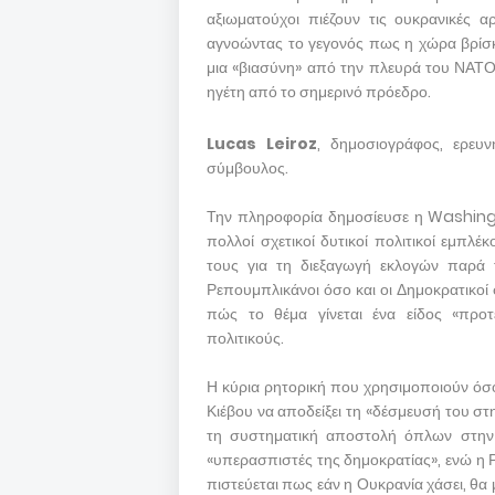
αξιωματούχοι πιέζουν τις ουκρανικές α
αγνοώντας το γεγονός πως η χώρα βρίσκε
μια «βιασύνη» από την πλευρά του ΝΑΤΟ 
ηγέτη από το σημερινό πρόεδρο.
Lucas Leiroz
, δημοσιογράφος, ερευ
σύμβουλος.
Την πληροφορία δημοσίευσε η Washingt
πολλοί σχετικοί δυτικοί πολιτικοί εμπλ
τους για τη διεξαγωγή εκλογών παρά τ
Ρεπουμπλικάνοι όσο και οι Δημοκρατικοί φ
πώς το θέμα γίνεται ένα είδος «προτ
πολιτικούς.
Η κύρια ρητορική που χρησιμοποιούν όσοι
Κιέβου να αποδείξει τη «δέσμευσή του στη
τη συστηματική αποστολή όπλων στην 
«υπερασπιστές της δημοκρατίας», ενώ η Ρω
πιστεύεται πως εάν η Ουκρανία χάσει, θα