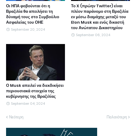
Οι ΗΠΑ φοβούνται ότι η
Το X (πρώην Twitter) είναι
Βραζιλία θα απειλήσει τη
πλέον παράνομο στη Βραζιλία
δύναμή τους στο Συμβούλιο
εν μέσω διαμάχης μεταξύ του
Ασφαλείας του ΟΗΕ
Elon Musk και ενός δικαστή
του Ανώτατου Δικαστηρίου
September 20, 2024
September 06, 2024
Ο Musk απειλεί να διεκδικήσει
περιουσιακά στοιχεία της
κυβέρνησης της Βραζιλίας
September 04, 2024
Νεότερη
Παλαιότερη