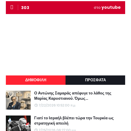
στο
youtube
303
ΔΗΜΟΦΙΛΗ
ΠΡΟΣΦΑΤΑ
Ο Αντώνης Σαμαράς απέφυγε το λάθος της
Μαρίας Καρυστιανού. Όμως...
7/22/2026 10:52:00 π.μ.
Γιατί το Ισραήλ βλέπει τώρα την Τουρκία ως
στρατηγική απειλή
7/25/2026 06:27:00 μ.μ.