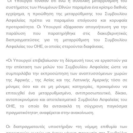
"Οι Υπουργοί τόνισαν ότι ενώ η συνολική μεταρρύθμιση του
συστήματος των Ηνωμένων Εθνών παραμένει ένα κρίσιμο διεθνές
εγχείρημα, η προώθηση της μεταρρύθμισης του Συμβουλίου
Ασφαλείας πρέπει να παραμείνει επείγουσα και κορυφαία
προτεραιότητα. Οι Υπουργοί εξέφρασαν απογοήτευση για την
παράλυση που παρατηρήθηκε στις διακυβερνητικές
διαπραγματεύσεις για τη μεταρρύθμιση του Συμβουλίου
Ασφαλείας του ΟΗΕ, οι οποίες στερούνται διαφάνειας.
«Οι Υπουργοί επιβεβαίωσαν τη δέσμευσή τους να εργαστούν για
την επέκταση των μελών του Συμβουλίου Ασφαλείας ώστε να
συμπεριλάβει την εκπροσώπηση των αναπτυσσόμενων χωρών
της Αφρικής , της Ασίας και της Λατινικής Αμερικής τόσο σε
μόνιμες όσο και σε μη μόνιμες κατηγορίες, προκειμένου να
επιτευχθεί ένα μεταρρυθμισμένο, αντιπροσωπευτικό, δίκαιο,
ανταποκρινόμενο και αποτελεσματικό Συμβούλιο Ασφαλείας του
ΟΗΕ, το οποίο θα αντανακλά τη σύγχρονη παγκόσμια
πραγματικότητα», αναφέρεται στην ανακοίνωση.
Οι διαπραγματευτές υποστήριξαν «τη νόμιμη επιθυμία των