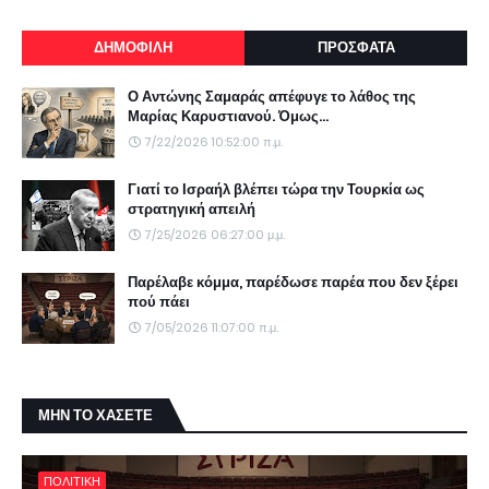
ΔΗΜΟΦΙΛΗ
ΠΡΟΣΦΑΤΑ
Ο Αντώνης Σαμαράς απέφυγε το λάθος της
Μαρίας Καρυστιανού. Όμως...
7/22/2026 10:52:00 π.μ.
Γιατί το Ισραήλ βλέπει τώρα την Τουρκία ως
στρατηγική απειλή
7/25/2026 06:27:00 μ.μ.
Παρέλαβε κόμμα, παρέδωσε παρέα που δεν ξέρει
πού πάει
7/05/2026 11:07:00 π.μ.
ΜΗΝ ΤΟ ΧΑΣΕΤΕ
ΠΟΛΙΤΙΚΗ