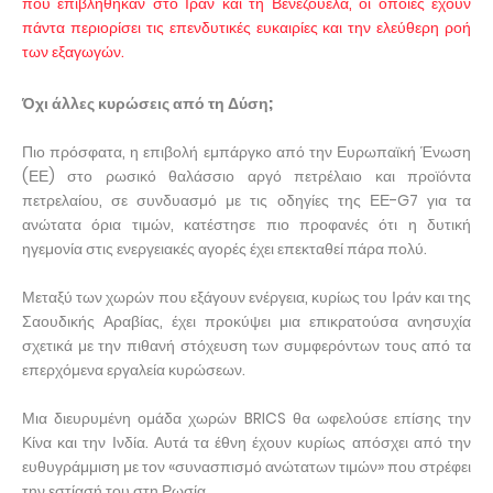
που επιβλήθηκαν στο Ιράν και τη Βενεζουέλα, οι οποίες έχουν
πάντα περιορίσει τις επενδυτικές ευκαιρίες και την ελεύθερη ροή
των εξαγωγών.
Όχι άλλες κυρώσεις από τη Δύση;
Πιο πρόσφατα, η επιβολή εμπάργκο από την Ευρωπαϊκή Ένωση
(ΕΕ) στο ρωσικό θαλάσσιο αργό πετρέλαιο και προϊόντα
πετρελαίου, σε συνδυασμό με τις οδηγίες της ΕΕ-G7 για τα
ανώτατα όρια τιμών, κατέστησε πιο προφανές ότι η δυτική
ηγεμονία στις ενεργειακές αγορές έχει επεκταθεί πάρα πολύ.
Μεταξύ των χωρών που εξάγουν ενέργεια, κυρίως του Ιράν και της
Σαουδικής Αραβίας, έχει προκύψει μια επικρατούσα ανησυχία
σχετικά με την πιθανή στόχευση των συμφερόντων τους από τα
επερχόμενα εργαλεία κυρώσεων.
Μια διευρυμένη ομάδα χωρών BRICS θα ωφελούσε επίσης την
Κίνα και την Ινδία. Αυτά τα έθνη έχουν κυρίως απόσχει από την
ευθυγράμμιση με τον «συνασπισμό ανώτατων τιμών» που στρέφει
την εστίασή του στη Ρωσία.