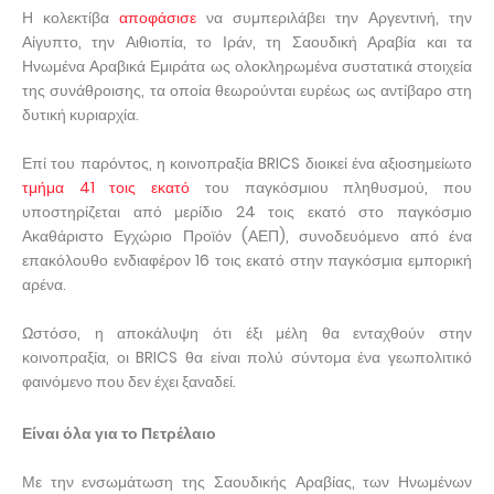
Η κολεκτίβα
αποφάσισε
να συμπεριλάβει την Αργεντινή, την
Αίγυπτο, την Αιθιοπία, το Ιράν, τη Σαουδική Αραβία και τα
Ηνωμένα Αραβικά Εμιράτα ως ολοκληρωμένα συστατικά στοιχεία
της συνάθροισης, τα οποία θεωρούνται ευρέως ως αντίβαρο στη
δυτική κυριαρχία.
Επί του παρόντος, η κοινοπραξία BRICS διοικεί ένα αξιοσημείωτο
τμήμα 41 τοις εκατό
του παγκόσμιου πληθυσμού, που
υποστηρίζεται από μερίδιο 24 τοις εκατό στο παγκόσμιο
Ακαθάριστο Εγχώριο Προϊόν (ΑΕΠ), συνοδευόμενο από ένα
επακόλουθο ενδιαφέρον 16 τοις εκατό στην παγκόσμια εμπορική
αρένα.
Ωστόσο, η αποκάλυψη ότι έξι μέλη θα ενταχθούν στην
κοινοπραξία, οι BRICS θα είναι πολύ σύντομα ένα γεωπολιτικό
φαινόμενο που δεν έχει ξαναδεί.
Είναι όλα για το Πετρέλαιο
Με την ενσωμάτωση της Σαουδικής Αραβίας, των Ηνωμένων