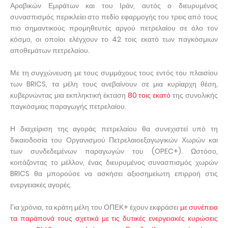
Αραβικών Εμιράτων και του Ιράν, αυτός ο διευρυμένος
συνασπισμός περικλείει στο πεδίο εφαρμογής του τρεις από τους
πιο σημαντικούς προμηθευτές αργού πετρελαίου σε όλο τον
κόσμο, οι οποίοι ελέγχουν το 42 τοις εκατό των παγκόσμιων
αποθεμάτων πετρελαίου.
Με τη συγχώνευση με τους συμμάχους τους εντός του πλαισίου
των BRICS, τα μέλη τους ανεβαίνουν σε μια κυρίαρχη θέση,
κυβερνώντας μια εκπληκτική έκταση
80 τοις εκατό
της συνολικής
παγκόσμιας παραγωγής πετρελαίου.
Η διαχείριση της αγοράς πετρελαίου θα συνεχιστεί υπό τη
δικαιοδοσία του Οργανισμού Πετρελαιοεξαγωγικών Χωρών και
των συνδεδεμένων παραγωγών του (OPEC+). Ωστόσο,
κοιτάζοντας το μέλλον, ένας διευρυμένος συνασπισμός χωρών
BRICS θα μπορούσε να ασκήσει αξιοσημείωτη επιρροή στις
ενεργειακές αγορές.
Για χρόνια, τα κράτη μέλη του ΟΠΕΚ+ έχουν εκφράσει
με συνέπεια
τα παράπονά τους σχετικά με τις δυτικές ενεργειακές κυρώσεις