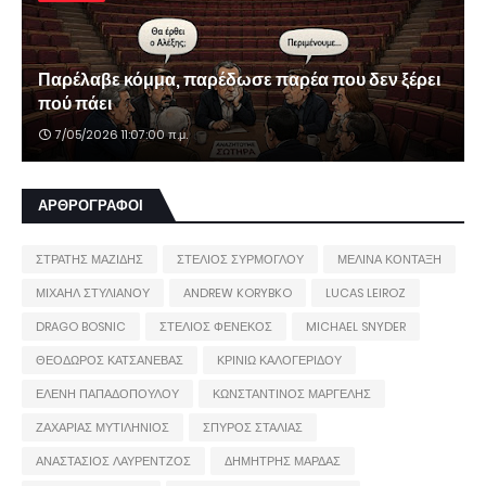
Παρέλαβε κόμμα, παρέδωσε παρέα που δεν ξέρει
πού πάει
7/05/2026 11:07:00 π.μ.
ΑΡΘΡΟΓΡΑΦΟΙ
ΣΤΡΑΤΗΣ ΜΑΖΙΔΗΣ
ΣΤΕΛΙΟΣ ΣΥΡΜΟΓΛΟΥ
ΜΕΛΙΝΑ ΚΟΝΤΑΞΗ
ΜΙΧΑΗΛ ΣΤΥΛΙΑΝΟΥ
ANDREW KORYBKO
LUCAS LEIROZ
DRAGO BOSNIC
ΣΤΕΛΙΟΣ ΦΕΝΕΚΟΣ
MICHAEL SNYDER
ΘΕΟΔΩΡΟΣ ΚΑΤΣΑΝΕΒΑΣ
ΚΡΙΝΙΩ ΚΑΛΟΓΕΡΙΔΟΥ
ΕΛΕΝΗ ΠΑΠΑΔΟΠΟΥΛΟΥ
ΚΩΝΣΤΑΝΤΙΝΟΣ ΜΑΡΓΕΛΗΣ
ΖΑΧΑΡΙΑΣ ΜΥΤΙΛΗΝΙΟΣ
ΣΠΥΡΟΣ ΣΤΑΛΙΑΣ
ΑΝΑΣΤΑΣΙΟΣ ΛΑΥΡΕΝΤΖΟΣ
ΔΗΜΗΤΡΗΣ ΜΑΡΔΑΣ