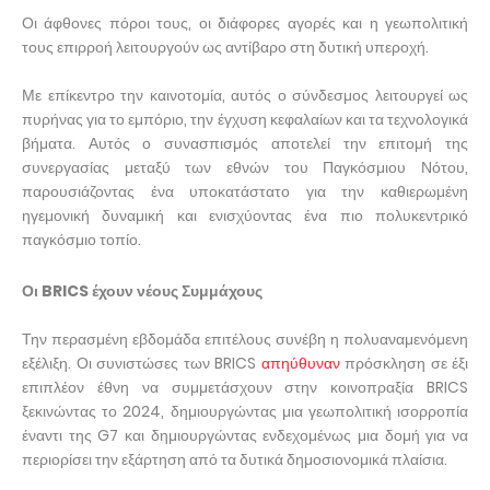
Οι άφθονες πόροι τους, οι διάφορες αγορές και η γεωπολιτική
τους επιρροή λειτουργούν ως αντίβαρο στη δυτική υπεροχή.
Με επίκεντρο την καινοτομία, αυτός ο σύνδεσμος λειτουργεί ως
πυρήνας για το εμπόριο, την έγχυση κεφαλαίων και τα τεχνολογικά
βήματα. Αυτός ο συνασπισμός αποτελεί την επιτομή της
συνεργασίας μεταξύ των εθνών του Παγκόσμιου Νότου,
παρουσιάζοντας ένα υποκατάστατο για την καθιερωμένη
ηγεμονική δυναμική και ενισχύοντας ένα πιο πολυκεντρικό
παγκόσμιο τοπίο.
Οι BRICS έχουν νέους Συμμάχους
Την περασμένη εβδομάδα επιτέλους συνέβη η πολυαναμενόμενη
εξέλιξη. Οι συνιστώσες των BRICS
απηύθυναν
πρόσκληση σε έξι
επιπλέον έθνη να συμμετάσχουν στην κοινοπραξία BRICS
ξεκινώντας το 2024, δημιουργώντας μια γεωπολιτική ισορροπία
έναντι της G7 και δημιουργώντας ενδεχομένως μια δομή για να
περιορίσει την εξάρτηση από τα δυτικά δημοσιονομικά πλαίσια.