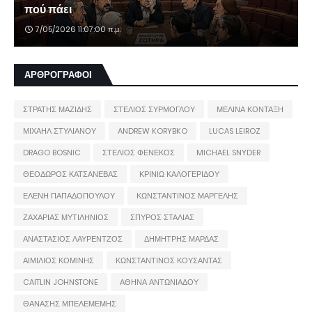
πού πάει
7/05/2026 11:07:00 π.μ.
ΑΡΘΡΟΓΡΑΦΟΙ
ΣΤΡΑΤΗΣ ΜΑΖΙΔΗΣ
ΣΤΕΛΙΟΣ ΣΥΡΜΟΓΛΟΥ
ΜΕΛΙΝΑ ΚΟΝΤΑΞΗ
ΜΙΧΑΗΛ ΣΤΥΛΙΑΝΟΥ
ANDREW KORYBKO
LUCAS LEIROZ
DRAGO BOSNIC
ΣΤΕΛΙΟΣ ΦΕΝΕΚΟΣ
MICHAEL SNYDER
ΘΕΟΔΩΡΟΣ ΚΑΤΣΑΝΕΒΑΣ
ΚΡΙΝΙΩ ΚΑΛΟΓΕΡΙΔΟΥ
ΕΛΕΝΗ ΠΑΠΑΔΟΠΟΥΛΟΥ
ΚΩΝΣΤΑΝΤΙΝΟΣ ΜΑΡΓΕΛΗΣ
ΖΑΧΑΡΙΑΣ ΜΥΤΙΛΗΝΙΟΣ
ΣΠΥΡΟΣ ΣΤΑΛΙΑΣ
ΑΝΑΣΤΑΣΙΟΣ ΛΑΥΡΕΝΤΖΟΣ
ΔΗΜΗΤΡΗΣ ΜΑΡΔΑΣ
ΑΙΜΙΛΙΟΣ ΚΟΜΙΝΗΣ
ΚΩΝΣΤΑΝΤΙΝΟΣ ΚΟΥΣΑΝΤΑΣ
CAITLIN JOHNSTONE
ΑΘΗΝΑ ΑΝΤΩΝΙΑΔΟΥ
ΘΑΝΑΣΗΣ ΜΠΕΛΕΜΕΜΗΣ