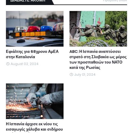
ΔΙΑΒΑΣΤΕ ΑΚΌΜΗ
Εφιάλτης για 68χρονο ΑμΕΑ
ABC: Η Ισπανία αναπτύσσει
στην Καταλονία
στρατό στη Σλοβακία ως μέρος
των προσπαθειών του ΝΑΤΟ
August 02, 2024
κατά της Ρωσίας
July 01, 2024
Η Ισπανία άρχισε εκ νέου τις
εισαγωγές χάλυβα και σιδήρου