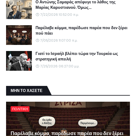
Ο Αντώνης Σαμαράς απέφυγε το λάθος της
Μαρίας Καρυστιανού. Όμως...
7/22/2026 10:52:00 π.μ.
Παρέλαβε κόμμα, παρέδωσε παρέα που δεν ξέρει
πού πάει
7/05/2026 11:07:00 π.μ.
Γιατί το Ισραήλ βλέπει τώρα την Τουρκία ως
στρατηγική απειλή
7/25/2026 06:27:00 μ.μ.
ΜΗΝ ΤΟ ΧΑΣΕΤΕ
ΠΟΛΙΤΙΚΗ
Παρέλαβε κόμμα, παρέδωσε παρέα που δεν ξέρει