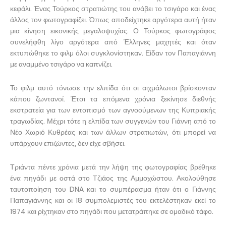
κεφάλι. Ένας Τούρκος στρατιώτης του ανάβει το τσιγάρο και ένας
άλλος τον φωτογραφίζει. Όπως αποδείχτηκε αργότερα αυτή ήταν
μια κίνηση εικονικής μεγαλοψυχίας. Ο Τούρκος φωτογράφος
συνελήφθη λίγο αργότερα από Έλληνες μαχητές και όταν
εκτυπώθηκε το φιλμ όλοι συγκλονίστηκαν. Είδαν τον Παπαγιάννη
με αναμμένο τσιγάρο να καπνίζει.
Το φιλμ αυτό τόνωσε την ελπίδα ότι οι αιχμάλωτοι βρίσκονταν
κάπου ζωντανοί. Έτσι τα επόμενα χρόνια ξεκίνησε διεθνής
εκστρατεία για των εντοπισμό των αγνοούμενων της Κυπριακής
τραγωδίας. Μέχρι τότε η ελπίδα των συγγενών του Γιάννη από το
Νέο Χωριό Κυθρέας και των άλλων στρατιωτών, ότι μπορεί να
υπάρχουν επιζώντες, δεν είχε σβήσει.
Τριάντα πέντε χρόνια μετά την λήψη της φωτογραφίας βρέθηκε
ένα πηγάδι με οστά στο Τζιάος της Αμμοχώστου. Ακολούθησε
ταυτοποίηση του DNA και το συμπέρασμα ήταν ότι ο Γιάννης
Παπαγιάννης και οι 18 συμπολεμιστές του εκτελέστηκαν εκεί το
1974 και ρίχτηκαν στο πηγάδι που μετατράπηκε σε ομαδικό τάφο.