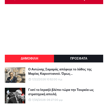
ΔΗΜΟΦΙΛΗ
ΠΡΟΣΦΑΤΑ
Ο Αντώνης Σαμαράς απέφυγε το λάθος της
Μαρίας Καρυστιανού. Όμως...
7/22/2026 10:52:00 π.μ.
Γιατί το Ισραήλ βλέπει τώρα την Τουρκία ως
στρατηγική απειλή
7/25/2026 06:27:00 μ.μ.