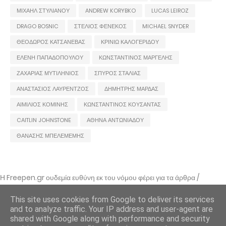
ΜΙΧΑΗΛ ΣΤΥΛΙΑΝΟΥ
ANDREW KORYBKO
LUCAS LEIROZ
DRAGO BOSNIC
ΣΤΕΛΙΟΣ ΦΕΝΕΚΟΣ
MICHAEL SNYDER
ΘΕΟΔΩΡΟΣ ΚΑΤΣΑΝΕΒΑΣ
ΚΡΙΝΙΩ ΚΑΛΟΓΕΡΙΔΟΥ
ΕΛΕΝΗ ΠΑΠΑΔΟΠΟΥΛΟΥ
ΚΩΝΣΤΑΝΤΙΝΟΣ ΜΑΡΓΕΛΗΣ
ΖΑΧΑΡΙΑΣ ΜΥΤΙΛΗΝΙΟΣ
ΣΠΥΡΟΣ ΣΤΑΛΙΑΣ
ΑΝΑΣΤΑΣΙΟΣ ΛΑΥΡΕΝΤΖΟΣ
ΔΗΜΗΤΡΗΣ ΜΑΡΔΑΣ
ΑΙΜΙΛΙΟΣ ΚΟΜΙΝΗΣ
ΚΩΝΣΤΑΝΤΙΝΟΣ ΚΟΥΣΑΝΤΑΣ
CAITLIN JOHNSTONE
ΑΘΗΝΑ ΑΝΤΩΝΙΑΔΟΥ
ΘΑΝΑΣΗΣ ΜΠΕΛΕΜΕΜΗΣ
Η Freepen.gr ουδεμία ευθύνη εκ του νόμου φέρει για τα άρθρα /
αναρτήσεις που δημοσιεύονται και απηχούν τις απόψεις των συντακτών
τους και δε σημαίνει πως τα υιοθετεί. Σε περίπτωση που θεωρείτε πως
This site uses cookies from Google to deliver its services
θίγεστε από κάποιο εξ αυτών ή ότι υπάρχει κάποιο σφάλμα,
and to analyze traffic. Your IP address and user-agent are
επικοινωνήστε μέσω e-mail
shared with Google along with performance and security