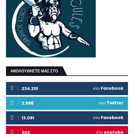
ΑΚΟΛΟΥΘΗΣΤΕ ΜΑΣ ΣΤΟ
στο
Facebook
234.210
στο
Twitter
2.998
στο
Facebook
13.061
στο
youtube
303