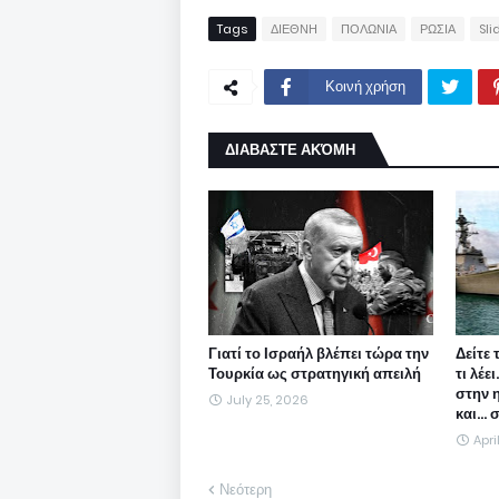
Tags
ΔΙΕΘΝΗ
ΠΟΛΩΝΙΑ
ΡΩΣΙΑ
Sli
Κοινή χρήση
ΔΙΑΒΑΣΤΕ ΑΚΌΜΗ
Γιατί το Ισραήλ βλέπει τώρα την
Δείτε 
Τουρκία ως στρατηγική απειλή
τι λέε
στην 
July 25, 2026
και...
Apri
Νεότερη