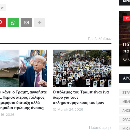
ΜΗ
der
ΠΟ
Προβολή όλων
Πα
που
7
ΑΡ
τι κάνει ο Τραμπ, αγνοήστε
Ο πόλεμος του Τραμπ είναι ένα
ΣΤΡ
ι... Περισσότερος πόλεμος
δώρο για τους
ΜΕΛ
ημερήσια διάταξη αλλά
σκληροπυρηνικούς του Ιράν
 σημάδια πρώιμης άνοιας;
March 24, 2026
AND
l 16, 2026
DRA
Παλαιότερη
MIC