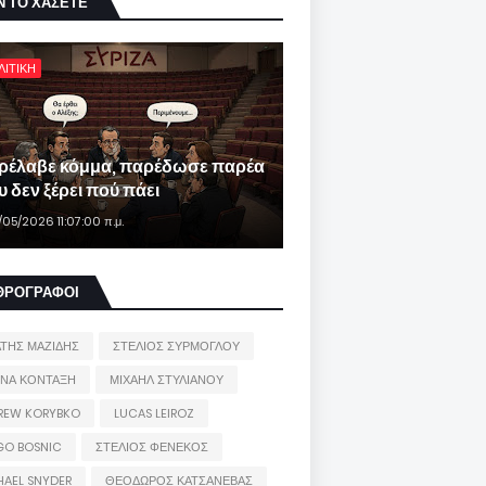
Ν ΤΟ ΧΑΣΕΤΕ
ΛΙΤΙΚΗ
ρέλαβε κόμμα, παρέδωσε παρέα
 δεν ξέρει πού πάει
/05/2026 11:07:00 π.μ.
ΘΡΟΓΡΑΦΟΙ
ΑΤΗΣ ΜΑΖΙΔΗΣ
ΣΤΕΛΙΟΣ ΣΥΡΜΟΓΛΟΥ
ΙΝΑ ΚΟΝΤΑΞΗ
ΜΙΧΑΗΛ ΣΤΥΛΙΑΝΟΥ
REW KORYBKO
LUCAS LEIROZ
GO BOSNIC
ΣΤΕΛΙΟΣ ΦΕΝΕΚΟΣ
HAEL SNYDER
ΘΕΟΔΩΡΟΣ ΚΑΤΣΑΝΕΒΑΣ