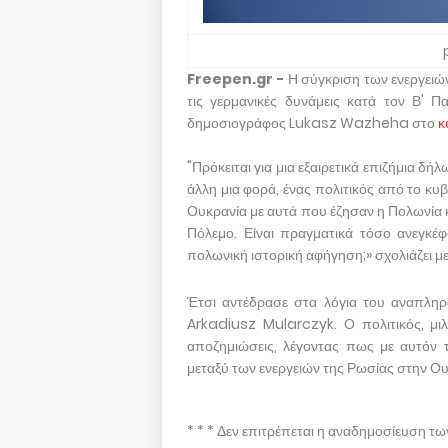
Freepen.gr -
Η σύγκριση των ενεργειώ
τις γερμανικές δυνάμεις κατά τον Β' 
δημοσιογράφος Lukasz Wazheha στο
κ
"Πρόκειται για μια εξαιρετικά επιζήμια δ
άλλη μια φορά, ένας πολιτικός από το κυβ
Ουκρανία με αυτά που έζησαν η Πολωνία κ
Πόλεμο. Είναι πραγματικά τόσο ανεγκέφα
πολωνική ιστορική αφήγηση;» σχολιάζει μ
Έτσι αντέδρασε στα λόγια του αναπληρ
Arkadiusz Mularczyk. Ο πολιτικός, μι
αποζημιώσεις, λέγοντας πως με αυτόν τ
μεταξύ των ενεργειών της Ρωσίας στην Ου
* * * Δεν επιτρέπεται η αναδημοσίευση τ