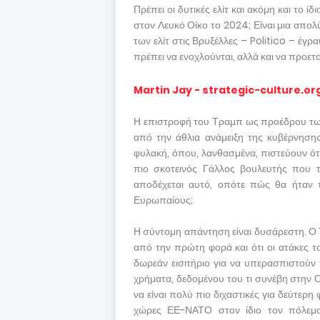
Πρέπει οι δυτικές ελίτ και ακόμη και το
στον Λευκό Οίκο το 2024; Είναι μια απο
των ελίτ στις Βρυξέλλες – Politico – έ
πρέπει να ενοχλούνται, αλλά και να προετο
Martin Jay - strategic-culture.or
Η επιστροφή του Τραμπ ως προέδρου των
από την άθλια ανάμειξη της κυβέρνησης
φυλακή, όπου, λανθασμένα, πιστεύουν ότι
πιο σκοτεινός Γάλλος βουλευτής που τ
αποδέχεται αυτό, οπότε πώς θα ήταν
Ευρωπαίους;
Η σύντομη απάντηση είναι δυσάρεστη. Ο 
από την πρώτη φορά και ότι οι ατάκες τ
δωρεάν εισιτήριο για να υπερασπιστούν 
χρήματα, δεδομένου του τι συνέβη στην Ο
να είναι πολύ πιο διχαστικές για δεύτερη 
χώρες ΕΕ-ΝΑΤΟ στον ίδιο τον πόλεμο