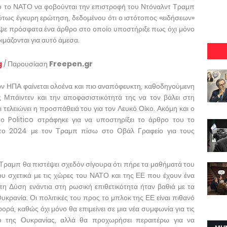
 ίδιο το ΝΑΤΟ να φοβούνται την επιστροφή του Ντόναλντ Τραμπ
λύτως έγκυρη ερώτηση, δεδομένου ότι ο ιστότοπος «ειδήσεων»
γραψε πρόσφατα ένα άρθρο στο οποίο υποστήριξε πως όχι μόνο
ιμάζονται για αυτό άμεσα.
g
/ Παρουσίαση
Freepen.gr
 ΗΠΑ φαίνεται ολοένα και πιο αναπόφευκτη, καθοδηγούμενη
 Μπάιντεν και την αποφασιστικότητά της να τον βάλει στη
 τελειώνει η προσπάθειά του για τον Λευκό Οίκο. Ακόμη και ο
ο Politico στράφηκε για να υποστηρίξει το άρθρο του το
 το 2024 με τον Τραμπ πίσω στο Οβάλ Γραφείο για τους
Τραμπ θα πιστέψει σχεδόν σίγουρα ότι πήρε τα μαθήματά του
ου σχετικά με τις χώρες του ΝΑΤΟ και της ΕΕ που έχουν ένα
τη Δύση ενάντια στη ρωσική επιθετικότητα ήταν βαθιά με τα
υκρανία. Οι πολιτικές του προς το μπλοκ της ΕΕ είναι πιθανό
φορά, καθώς όχι μόνο θα επιμείνει σε μια νέα συμφωνία για τις
 της Ουκρανίας, αλλά θα προχωρήσει περαιτέρω για να