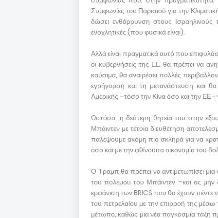
συμφωνίας που, στην πραγματικότητα,
Συμφωνίες του Παρισιού για την Κλιματικ
δώσει ενθάρρυνση στους Ισραηλινούς π
ενοχλητικές (που φυσικά είναι).
Αλλά είναι πραγματικά αυτό που επιφυλάσσ
οι κυβερνήσεις της ΕΕ θα πρέπει να αν
καύσιμα, θα αναιρέσει πολλές περιβαλλο
εγρήγορση και τη μετανάστευση και θα
Αμερικής –τόσο την Κίνα όσο και την ΕΕ– γ
Ωστόσο, η δεύτερη θητεία του στην εξου
Μπάιντεν με τέτοια διευθέτηση αποτελεσμ
παλέψουμε ακόμη πιο σκληρά για να κρατ
όσο και με την φθίνουσα οικονομία του δο
Ο Τραμπ θα πρέπει να αντιμετωπίσει μια 
του πολέμου του Μπάιντεν –και ας μην 
εμφάνιση των BRICS που θα έχουν πέντε ν
του πετρελαίου με την επιρροή της μέσω 
μέτωπο, καθώς μια νέα παγκόσμια τάξη πρ