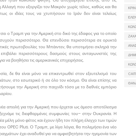
 δεν ήταν καθόλου φθηνή. Θα αποχωρήσει επίσης από τις
ή Αλλαγή που εξοργίζει τον Μακρόν χωρίς τέλος, καθώς και θα
ΚΡΙΝ
ως οι ιδέες τους να χτυπήσουν το Ιράν δεν είναι τελείως
ΕΛΕ
ΚΩΝ
ει ο Τραμπ για την Αμερική στο δικό της έδαφος για το οποίο
ΖΑΧΑ
ησυχούν περισσότερο. Θα επενδύσει περισσότερα σε ορυκτά
ΑΝΑ
ντικές πρωτοβουλίες του Μπάιντεν, θα υποτιμήσει σκληρά την
 επιβάλει περισσότερους δασμούς στους ανταγωνιστές της
ΔΗΜ
ια να βοηθήσει τις αμερικανικές επιχειρήσεις.
ΚΩΝ
σία, δε θα είναι μόνο να επικεντρωθεί στον εξευτελισμό του
CAIT
άτων, στο εσωτερικό ή σε όλο τον κόσμο. Θα είναι επίσης να
ΘΑΝ
ήσουμε την Αμερική στο παιχνίδι τόσο με το διεθνές εμπόριο
λαρίου.
νέα απειλή για την Αμερική που έρχεται ως άμεσο αποτέλεσμα
ξεχνάμε τις διεφθαρμένες συμφωνίες του– στην Ουκρανία. Η
έα μέλη μόνο φέτος και έχουν ήδη τον πλήρη έλεγχο των τιμών
του OPEC Plus. Ο Τραμπ, με λίγα λόγια, θα πολεμήσει ένα νέο
αγμάτων έχει αναδυθεί για να αμφισβητήσει την ηγεμονία των