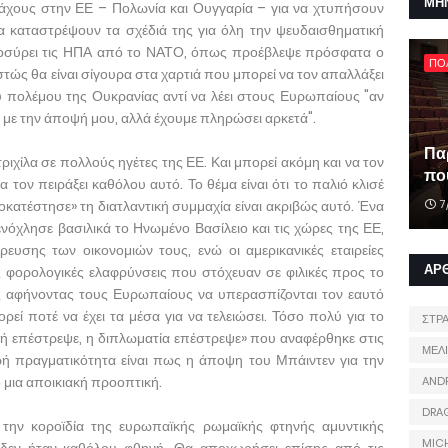
ΜΗ
άχους στην ΕΕ – Πολωνία και Ουγγαρία – για να χτυπήσουν
α καταστρέψουν τα σχέδιά της για όλη την ψευδαισθηματική
αποσύρει τις ΗΠΑ από το ΝΑΤΟ, όπως προέβλεψε πρόσφατα ο
ΠΟ
τώς θα είναι σίγουρα στα χαρτιά που μπορεί να τον απαλλάξει
 πολέμου της Ουκρανίας αντί να λέει στους Ευρωπαίους "αν
 με την άποψή μου, αλλά έχουμε πληρώσει αρκετά".
Πα
ιχίλα σε πολλούς ηγέτες της ΕΕ. Και μπορεί ακόμη και να τον
που
τον πειράξει καθόλου αυτό. Το θέμα είναι ότι το παλιό κλισέ
οκατέστησε» τη διατλαντική συμμαχία είναι ακριβώς αυτό. Ένα
7
ενόχλησε βασιλικά το Ηνωμένο Βασίλειο και τις χώρες της ΕΕ,
ευσης των οικονομιών τους, ενώ οι αμερικανικές εταιρείες
ΑΡ
ες φορολογικές ελαφρύνσεις που στόχευαν σε φιλικές προς το
ώς αφήνοντας τους Ευρωπαίους να υπερασπίζονται τον εαυτό
εί ποτέ να έχει τα μέσα για να τελειώσει. Τόσο πολύ για το
ΣΤΡ
ή επέστρεψε, η διπλωματία επέστρεψε» που αναφέρθηκε στις
ΜΕΛ
ρή πραγματικότητα είναι πως η άποψη του Μπάιντεν για την
μια αποικιακή προοπτική.
AND
DRA
την κοροϊδία της ευρωπαϊκής ρωμαϊκής φτηνής αμυντικής
MIC