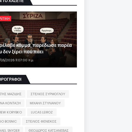
Ν ΤΟ ΧΑΣΕΤΕ
ΛΙΤΙΚΗ
ρέλαβε κόμμα, παρέδωσε παρέα
 δεν ξέρει πού πάει
/05/2026 11:07:00 π.μ.
ΘΡΟΓΡΑΦΟΙ
ΑΤΗΣ ΜΑΖΙΔΗΣ
ΣΤΕΛΙΟΣ ΣΥΡΜΟΓΛΟΥ
ΙΝΑ ΚΟΝΤΑΞΗ
ΜΙΧΑΗΛ ΣΤΥΛΙΑΝΟΥ
REW KORYBKO
LUCAS LEIROZ
GO BOSNIC
ΣΤΕΛΙΟΣ ΦΕΝΕΚΟΣ
HAEL SNYDER
ΘΕΟΔΩΡΟΣ ΚΑΤΣΑΝΕΒΑΣ