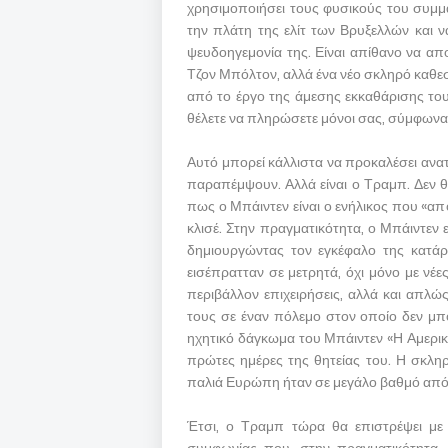
χρησιμοποιήσει τους φυσικούς του συμμ
την πλάτη της ελίτ των Βρυξελλών και ν
ψευδοηγεμονία της. Είναι απίθανο να 
Τζον Μπόλτον, αλλά ένα νέο σκληρό καθεσ
από το έργο της άμεσης εκκαθάρισης του
θέλετε να πληρώσετε μόνοι σας, σύμφωνα
Αυτό μπορεί κάλλιστα να προκαλέσει ανατρ
παραπέμψουν. Αλλά είναι ο Τραμπ. Δεν θα 
πως ο Μπάιντεν είναι ο ενήλικος που «απ
κλισέ. Στην πραγματικότητα, ο Μπάιντεν 
δημιουργώντας τον εγκέφαλο της κατάρρ
εισέπρατταν σε μετρητά, όχι μόνο με νέ
περιβάλλον επιχειρήσεις, αλλά και απλ
τους σε έναν πόλεμο στον οποίο δεν μπορ
ηχητικό δάγκωμα του Μπάιντεν «Η Αμερικ
πρώτες ημέρες της θητείας του. Η σκλη
παλιά Ευρώπη ήταν σε μεγάλο βαθμό από 
Έτσι, ο Τραμπ τώρα θα επιστρέψει με 