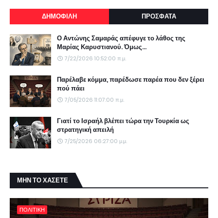
ΔΗΜΟΦΙΛΗ
ΠΡΟΣΦΑΤΑ
Ο Αντώνης Σαμαράς απέφυγε το λάθος της
Μαρίας Καρυστιανού. Όμως...
7/22/2026 10:52:00 π.μ.
Παρέλαβε κόμμα, παρέδωσε παρέα που δεν ξέρει
πού πάει
7/05/2026 11:07:00 π.μ.
Γιατί το Ισραήλ βλέπει τώρα την Τουρκία ως
στρατηγική απειλή
7/25/2026 06:27:00 μ.μ.
ΜΗΝ ΤΟ ΧΑΣΕΤΕ
ΠΟΛΙΤΙΚΗ