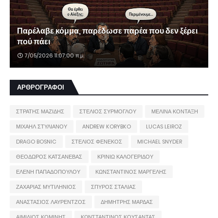
Παρέλαβε κόμμα, παρέδωσε παρέα που δεν ξέρει
πού πάει
7/05/2026 11:07:00 π.μ.
ΑΡΘΡΟΓΡΑΦΟΙ
ΣΤΡΑΤΗΣ ΜΑΖΙΔΗΣ
ΣΤΕΛΙΟΣ ΣΥΡΜΟΓΛΟΥ
ΜΕΛΙΝΑ ΚΟΝΤΑΞΗ
ΜΙΧΑΗΛ ΣΤΥΛΙΑΝΟΥ
ANDREW KORYBKO
LUCAS LEIROZ
DRAGO BOSNIC
ΣΤΕΛΙΟΣ ΦΕΝΕΚΟΣ
MICHAEL SNYDER
ΘΕΟΔΩΡΟΣ ΚΑΤΣΑΝΕΒΑΣ
ΚΡΙΝΙΩ ΚΑΛΟΓΕΡΙΔΟΥ
ΕΛΕΝΗ ΠΑΠΑΔΟΠΟΥΛΟΥ
ΚΩΝΣΤΑΝΤΙΝΟΣ ΜΑΡΓΕΛΗΣ
ΖΑΧΑΡΙΑΣ ΜΥΤΙΛΗΝΙΟΣ
ΣΠΥΡΟΣ ΣΤΑΛΙΑΣ
ΑΝΑΣΤΑΣΙΟΣ ΛΑΥΡΕΝΤΖΟΣ
ΔΗΜΗΤΡΗΣ ΜΑΡΔΑΣ
ΑΙΜΙΛΙΟΣ ΚΟΜΙΝΗΣ
ΚΩΝΣΤΑΝΤΙΝΟΣ ΚΟΥΣΑΝΤΑΣ