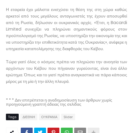
Η εταιρεία έχει μάλιστα ενισχύσει τη θέση της στη χώρα καθώς
αρκετοί από τους μεγάλους ανταγωνιστές της έχουν αποσυρθεί
από τη Ρωσία, δήλωσαν οι ουκρανικές αρχές. «Έτσι, η Bacardi
Limited συνεχίζει να πληρώνει σημαντικούς φόρους στον
προϋπολογισμό της Ρωσίας, να υποστηρίζει την οικονομία της και
να υποστηρίζει την επιθετικότητα κατά της Ουκρανίας», ανέφερε η
υπηρεσία καταπολέμησης της διαφθοράς του Κιέβου.
Τώρα γιατί όλος ο κόσμος πρέπει να πληρώσει την ανοησία των
αρχόντων του Κιέβου που πήγαιναν γυρεύοντας, είναι ένα άλλο
ερώτημα. Όπως και το γιατί πρέπει αναγκαστικά να πάρει κάποιος
μέρος με τη μία ή την άλλη πλευρά.
* * * Δεν επιτρέπεται η αναδημοσίευση των άρθρων χωρίς
προηγούμενη γραπτή άδειας της σελίδας
Tags
ΔΙΕΘΝΗ
ΟΥΚΡΑΝΙΑ
Slider