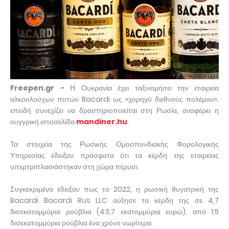
Freepen.gr -
Η Ουκρανία έχει ταξινομήσει την εταιρεία
αλκοολούχων ποτών Bacardi ως «χορηγό διεθνούς πολέμου»,
επειδή συνεχίζει να δραστηριοποιείται στη Ρωσία, αναφέρει η
ουγγρική ιστοσελίδα
mandiner.hu
.
Τα στοιχεία της Ρωσικής Ομοσπονδιακής Φορολογικής
Υπηρεσίας έδειξαν πρόσφατα ότι τα κέρδη της εταιρείας
υπερτριπλασιάστηκαν στη χώρα πέρυσι.
Συγκεκριμένα έδειξαν πως το 2022, η ρωσική θυγατρική της
Bacardi Bacardi Rus LLC αύξησε τα κέρδη της σε 4,7
δισεκατομμύρια ρούβλια (43,7 εκατομμύρια ευρώ), από 1,5
δισεκατομμύρια ρούβλια ένα χρόνο νωρίτερα.