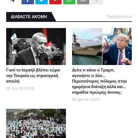
ΔΙΑΒΑΣΤΕ ΑΚΌΜΗ
Προβολή όλων
Γιατί το Ισραήλ βλέπει τώρα
Δείτε τι κάνει ο Τραμπ,
την Τουρκία ως στρατηγική
αγνοήστε τι λέει...
απειλή
Περισσότερος πόλεμος στην
ημερήσια διάταξη αλλά και...
July 25, 2026
σημάδια πρώιμης άνοιας;
April 16, 2026