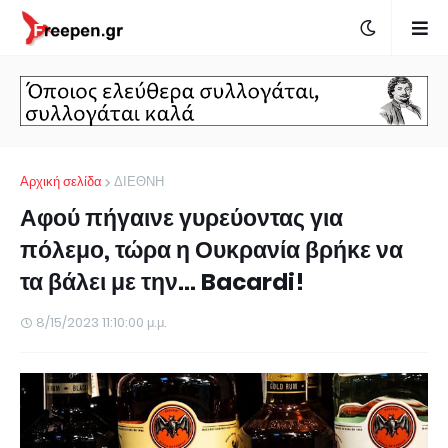
Αρχική σελίδα
ΔΙΕΘΝΗ
Αφού πήγαινε γυρεύοντας για
πόλεμο, τώρα η Ουκρανία βρήκε να
τα βάλει με την... Bacardi!
8/15/2023 11:10:00 μ.μ.