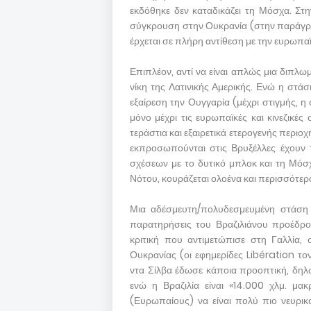
εκδόθηκε δεν καταδικάζει τη Μόσχα. Στη
σύγκρουση στην Ουκρανία (στην παράγρα
έρχεται σε πλήρη αντίθεση με την ευρωπα
Επιπλέον, αντί να είναι απλώς μια διπλω
νίκη της Λατινικής Αμερικής. Ενώ η στάση
εξαίρεση την Ουγγαρία (μέχρι στιγμής, η
μόνο μέχρι τις ευρωπαϊκές και κινεζικές 
τεράστια και εξαιρετικά ετερογενής περιοχ
εκπροσωπούνται στις Βρυξέλλες έχουν 
σχέσεων με το δυτικό μπλοκ και τη Μόσ
Νότου, κουράζεται ολοένα και περισσότερ
Μια αδέσμευτη/πολυδεσμευμένη στάση τ
παρατηρήσεις του Βραζιλιάνου προέδρο
κριτική που αντιμετώπισε στη Γαλλία,
Ουκρανίας (οι εφημερίδες Libération το
ντα Σίλβα έδωσε κάποια προοπτική, δηλώ
ενώ η Βραζιλία είναι «14.000 χλμ. μακ
(Ευρωπαίους) να είναι πολύ πιο νευρικ