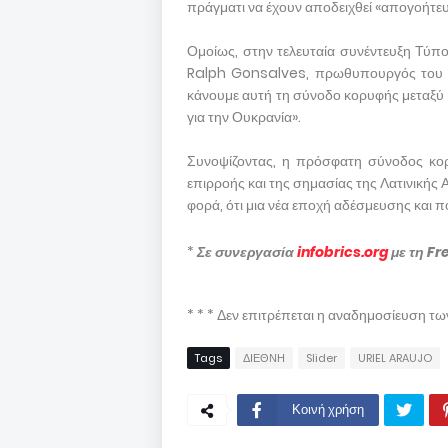
πράγματι να έχουν αποδειχθεί «απογοήτευσ
Ομοίως, στην τελευταία συνέντευξη Τύ
Ralph Gonsalves, πρωθυπουργός του Αγ
κάνουμε αυτή τη σύνοδο κορυφής μεταξύ
για την Ουκρανία».
Συνοψίζοντας, η πρόσφατη σύνοδος κορ
επιρροής και της σημασίας της Λατινικής Α
φορά, ότι μια νέα εποχή αδέσμευσης και π
*
Σε συνεργασία
infobrics.org
με τη Fr
* * * Δεν επιτρέπεται η αναδημοσίευση τ
Tags
ΔΙΕΘΝΗ
Slider
URIEL ARAUJO
Κοινή χρήση