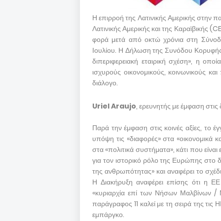
Η επιρροή της Λατινικής Αμερικής στην πα
Λατινικής Αμερικής και της Καραϊβικής 
φορά μετά από οκτώ χρόνια στη Σύνοδο
Ιουλίου. Η Δήλωση της Συνόδου Κορυφής
διπεριφερειακή εταιρική σχέση», η οποία
ισχυρούς οικονομικούς, κοινωνικούς και
διάλογο.
Uriel Araujo
, ερευνητής με έμφαση στις 
Παρά την έμφαση στις κοινές αξίες, το έ
υπόψη τις «διαφορές» στα «οικονομικά κα
στα «πολιτικά συστήματα», κάτι που είναι
για τον ιστορικό ρόλο της Ευρώπης στο 
της ανθρωπότητας» και αναφέρει το σχέδ
Η Διακήρυξη αναφέρει επίσης ότι η ΕΕ
«κυριαρχία επί των Νήσων Μαλβίνων / 
παράγραφος 11 καλεί με τη σειρά της τις
εμπάργκο.