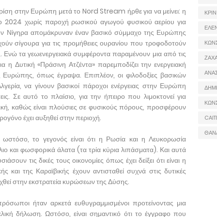
ρίση στην Ευρώπη μετά το Nord Stream ήρθε για να μείνει: η
ΚΡΙΝ
 το 2024 χωρίς παροχή ρωσικού αγωγού φυσικού αερίου για
ΕΛΕ
τον Νίγηρα απομάκρυναν έναν βασικό σύμμαχο της Ευρώπης
χούν σίγουρα για τις προμήθειες ουρανίου που τροφοδοτούν
ΚΩΝ
 Ενώ τα γεωενεργειακά συμφέροντα παραμένουν μια από τις
ΖΑΧΑ
δια η Δυτική «Πράσινη Ατζέντα» παρεμποδίζει την ενεργειακή
ΑΝΑ
ς Ευρώπης, όπως έγραψα. Επιπλέον, οι φιλοδοξίες βασικών
λγερία, να γίνουν βασικοί πάροχοι ενέργειας στην Ευρώπη
ΔΗΜ
ς. Σε αυτό το πλαίσιο, για την ήπειρο που λιμοκτονεί για
ΚΩΝ
ϊβική, καθώς είναι πλούσιες σε φυσικούς πόρους, προσφέρουν
ρογόνο έχει αυξηθεί στην περιοχή.
CAIT
ΘΑΝ
, ωστόσο, το γεγονός είναι ότι η Ρωσία και η Λευκορωσία
ιο και φωσφορικά άλατα (τα τρία κύρια λιπάσματα). Και αυτά
άσουν τις δικές τους οικονομίες όπως έχει δείξει ότι είναι η
ής και της Καραϊβικής έχουν αντισταθεί συχνά στις δυτικές
αχθεί στην εκστρατεία κυρώσεων της Δύσης.
ρόσωποι ήταν αρκετά ευθυγραμμισμένοι προτείνοντας μια
ελική δήλωση. Ωστόσο, είναι σημαντικό ότι το έγγραφο που