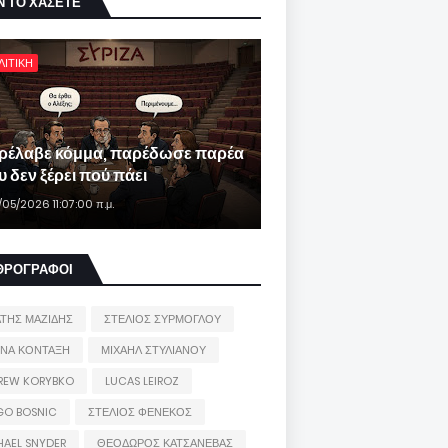
Ν ΤΟ ΧΑΣΕΤΕ
ΛΙΤΙΚΗ
ρέλαβε κόμμα, παρέδωσε παρέα
 δεν ξέρει πού πάει
/05/2026 11:07:00 π.μ.
ΘΡΟΓΡΑΦΟΙ
ΑΤΗΣ ΜΑΖΙΔΗΣ
ΣΤΕΛΙΟΣ ΣΥΡΜΟΓΛΟΥ
ΙΝΑ ΚΟΝΤΑΞΗ
ΜΙΧΑΗΛ ΣΤΥΛΙΑΝΟΥ
REW KORYBKO
LUCAS LEIROZ
GO BOSNIC
ΣΤΕΛΙΟΣ ΦΕΝΕΚΟΣ
HAEL SNYDER
ΘΕΟΔΩΡΟΣ ΚΑΤΣΑΝΕΒΑΣ