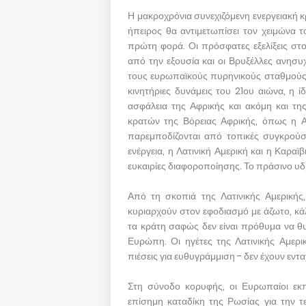
Η μακροχρόνια συνεχιζόμενη ενεργειακή κ
ήπειρος θα αντιμετωπίσει τον χειμώνα
πρώτη φορά. Οι πρόσφατες εξελίξεις σ
από την εξουσία και οι Βρυξέλλες ανησυ
τους ευρωπαϊκούς πυρηνικούς σταθμούς.
κινητήριες δυνάμεις του 21ου αιώνα, η ί
ασφάλεια της Αφρικής και ακόμη και τη
κρατών της Βόρειας Αφρικής, όπως η Α
παρεμποδίζονται από τοπικές συγκρούσει
ενέργεια, η Λατινική Αμερική και η Καρα
ευκαιρίες διαφοροποίησης. Το πράσινο υδ
Από τη σκοπιά της Λατινικής Αμερικής
κυριαρχούν στον εφοδιασμό με άζωτο, κάλ
τα κράτη σαφώς δεν είναι πρόθυμα να θυσι
Ευρώπη. Οι ηγέτες της Λατινικής Αμερικ
πιέσεις για ευθυγράμμιση - δεν έχουν εντ
Στη σύνοδο κορυφής, οι Ευρωπαίοι εκπ
επίσημη καταδίκη της Ρωσίας για την τ