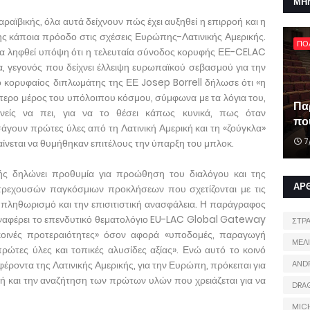
ΜΗ
ραϊβικής, όλα αυτά δείχνουν πώς έχει αυξηθεί η επιρροή και η
ης κάποια πρόοδο στις σχέσεις Ευρώπης-Λατινικής Αμερικής.
ΠΟ
να ληφθεί υπόψη ότι η τελευταία σύνοδος κορυφής ΕΕ-CELAC
 γεγονός που δείχνει έλλειψη ευρωπαϊκού σεβασμού για την
ο κορυφαίος διπλωμάτης της ΕΕ Josep Borrell δήλωσε ότι «η
ύτερο μέρος του υπόλοιπου κόσμου, σύμφωνα με τα λόγια του,
Πα
ανείς να πει, για να το θέσει κάπως κυνικά, πως όταν
που
άγουν πρώτες ύλες από τη Λατινική Αμερική και τη «ζούγκλα»
7
αίνεται να θυμήθηκαν επιτέλους την ύπαρξη του μπλοκ.
ής δηλώνει προθυμία για προώθηση του διαλόγου και της
ΑΡ
 τρεχουσών παγκόσμιων προκλήσεων που σχετίζονται με τις
ν πληθωρισμό και την επισιτιστική ανασφάλεια. Η παράγραφος
ναφέρει το επενδυτικό θεματολόγιο EU-LAC Global Gateway
ΣΤΡ
κοινές προτεραιότητες» όσον αφορά «υποδομές, παραγωγή
ΜΕΛ
πρώτες ύλες και τοπικές αλυσίδες αξίας». Ενώ αυτό το κοινό
έροντα της Λατινικής Αμερικής, για την Ευρώπη, πρόκειται για
AND
χή και την αναζήτηση των πρώτων υλών που χρειάζεται για να
DRA
MIC