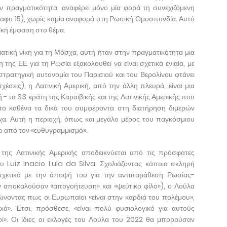
ν πραγματικότητα, αναφέρει μόνο μία φορά τη συνεχιζόμενη
φο 15), χωρίς καμία αναφορά στη Ρωσική Ομοσπονδία. Αυτό
ϊκή έμφαση στο θέμα.
ματική νίκη για τη Μόσχα, αυτή ήταν στην πραγματικότητα μια
 της ΕΕ για τη Ρωσία εξακολουθεί να είναι σχετικά ενιαία, με
 στρατηγική αυτονομία του Παρισιού και του Βερολίνου φτάνει
σχέσεις), η Λατινική Αμερική, από την άλλη πλευρά, είναι μια
ή - τα 33 κράτη της Καραϊβικής και της Λατινικής Αμερικής που
το καθένα τα δικά του συμφέροντα στη διατήρηση διμερών
χα. Αυτή η περιοχή, όπως και μεγάλο μέρος του παγκόσμιου
ο από τον «ευθυγραμμισμό».
ης Λατινικής Αμερικής αποδεικνύεται από τις πρόσφατες
υ Luiz Inacio Lula da Silva. Σχολιάζοντας κάποια σκληρή
 σχετικά με την άποψή του για την αντιπαράθεση Ρωσίας-
ν αποκαλούσαν «απογοήτευση» και «ψεύτικο φίλο»), ο Λούλα
νοντας πως οι Ευρωπαίοι «είναι στην καρδιά του πολέμου»,
ριά». Έτσι, πρόσθεσε, «είναι πολύ φυσιολογικό για αυτούς
οί». Οι ίδιες οι εκλογές του Λούλα του 2022 θα μπορούσαν