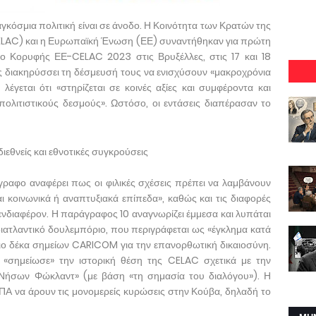
γκόσμια πολιτική είναι σε άνοδο. Η Κοινότητα των Κρατών της
(CELAC) και η Ευρωπαϊκή Ένωση (ΕΕ) συναντήθηκαν για πρώτη
 Κορυφής ΕΕ-CELAC 2023 στις Βρυξέλλες, στις 17 και 18
 διακηρύσσει τη δέσμευσή τους να ενισχύσουν «μακροχρόνια
 λέγεται ότι «στηρίζεται σε κοινές αξίες και συμφέροντα και
 πολιτιστικούς δεσμούς». Ωστόσο, οι εντάσεις διαπέρασαν το
διεθνείς και εθνοτικές συγκρούσεις
γγραφο αναφέρει πως οι φιλικές σχέσεις πρέπει να λαμβάνουν
ι κοινωνικά ή αναπτυξιακά επίπεδα», καθώς και τις διαφορές
 ενδιαφέρον. Η παράγραφος 10 αναγνωρίζει έμμεσα και λυπάται
διατλαντικό δουλεμπόριο, που περιγράφεται ως «έγκλημα κατά
ιο δέκα σημείων CARICOM για την επανορθωτική δικαιοσύνη.
 «σημείωσε» την ιστορική θέση της CELAC σχετικά με την
Νήσων Φώκλαντ» (με βάση «τη σημασία του διαλόγου»). Η
 ΗΠΑ να άρουν τις μονομερείς κυρώσεις στην Κούβα, δηλαδή το