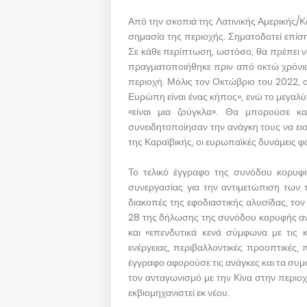
Από την σκοπιά της Λατινικής Αμερικής/Κα
σημασία της περιοχής. Σηματοδοτεί επίσ
Σε κάθε περίπτωση, ωστόσο, θα πρέπει 
πραγματοποιήθηκε πριν από οκτώ χρόνια,
περιοχή. Μόλις τον Οκτώβριο του 2022, 
Ευρώπη είναι ένας κήπος», ενώ το μεγαλ
«είναι μια ζούγκλα». Θα μπορούσε κ
συνειδητοποίησαν την ανάγκη τους να εισ
της Καραϊβικής, οι ευρωπαϊκές δυνάμεις φ
Το τελικό έγγραφο της συνόδου κορυφ
συνεργασίας για την αντιμετώπιση των
διακοπές της εφοδιαστικής αλυσίδας, το
28 της δήλωσης της συνόδου κορυφής α
και «επενδυτικά κενά σύμφωνα με τις 
ενέργειας, περιβαλλοντικές προοπτικές, 
έγγραφο αφορούσε τις ανάγκες και τα συμφ
τον ανταγωνισμό με την Κίνα στην περιο
εκβιομηχανιστεί εκ νέου.