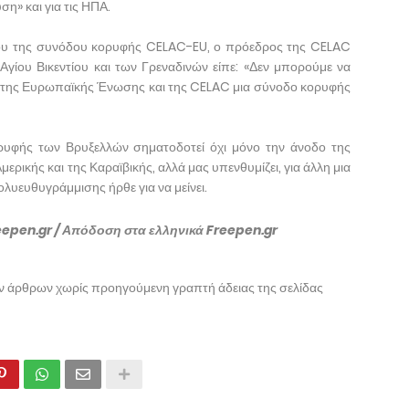
η» και για τις ΗΠΑ.
που της συνόδου κορυφής CELAC-EU, ο πρόεδρος της CELAC
ίου Βικεντίου και των Γρεναδινών είπε: «Δεν μπορούμε να
 της Ευρωπαϊκής Ένωσης και της CELAC μια σύνοδο κορυφής
υφής των Βρυξελλών σηματοδοτεί όχι μόνο την άνοδο της
μερικής και της Καραϊβικής, αλλά μας υπενθυμίζει, για άλλη μια
ολυευθυγράμμισης ήρθε για να μείνει.
eepen.gr / Απόδοση στα ελληνικά Freepen.gr
ων άρθρων χωρίς προηγούμενη γραπτή άδειας της σελίδας