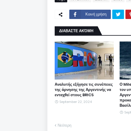
Κοινή χρήση
ΔΙΑΒΑΣΤΕ ΑΚΌΜΗ
Αναλυτής εξήγησε τις συνέπειες
Ο Mile
της άρνησης της Αργεντινής να
τον υ
ενταχθεί στους BRICS
Αργεντ
προκα
September 22, 2024
Βασίλ
Sep
Νεότερη