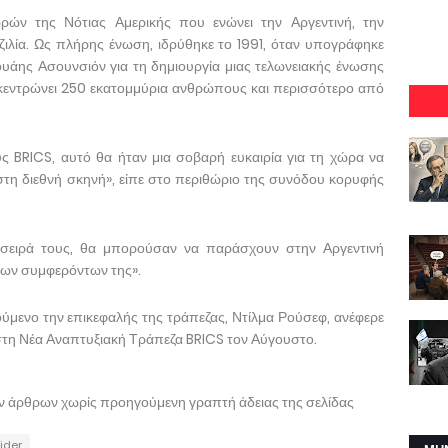
ρών της Νότιας Αμερικής που ενώνει την Αργεντινή, την
ιλία. Ως πλήρης ένωση, ιδρύθηκε το 1991, όταν υπογράφηκε
άης Ασουνσιόν για τη δημιουργία μιας τελωνειακής ένωσης
γκεντρώνει 250 εκατομμύρια ανθρώπους και περισσότερο από
υς BRICS, αυτό θα ήταν μια σοβαρή ευκαιρία για τη χώρα να
 στη διεθνή σκηνή», είπε στο περιθώριο της συνόδου κορυφής
σειρά τους, θα μπορούσαν να παράσχουν στην Αργεντινή
 των συμφερόντων της».
ύμενο την επικεφαλής της τράπεζας, Ντίλμα Ρούσεφ, ανέφερε
 στη Νέα Αναπτυξιακή Τράπεζα BRICS τον Αύγουστο.
ων άρθρων χωρίς προηγούμενη γραπτή άδειας της σελίδας
lider