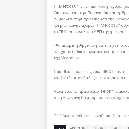
Η Mercosur είναι μια κοινή αγορά χω
Ουρουγουάη, την Παραγουάη και τη Βραζ
συμφωνία στην πρωτεύουσα της Παραγου
και μιας κοινής αγοράς. Η Mercosur συ
το 75% του συνολικού ΑΕΠ της ηπείρου.
«Αν μπορεί η Αργεντινή να ενταχθεί στο
ενισχύσει τη διαπραγματευτική της θέση
της Mercosur.
Πρόσθεσε πως οι χώρες BRICS, με τη 
«πολιτική υποστήριξη για την προστασία
Νωρίτερα, το πρακτορείο Télam, επικαλο
ότι η Αργεντινή θα μπορούσε να ενταχθεί
* * * Δεν επιτρέπεται η αναδημοσίευση τ
Tags
ΑΡΓΕΝΤΙΝΗ
ΔΙΕΘΝΗ
BRICS
S