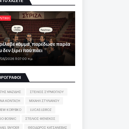
Ν ΤΟ ΧΑΣΕΤΕ
ΛΙΤΙΚΗ
ρέλαβε κόμμα, παρέδωσε παρέα
 δεν ξέρει πού πάει
/05/2026 11:07:00 π.μ.
ΘΡΟΓΡΑΦΟΙ
ΑΤΗΣ ΜΑΖΙΔΗΣ
ΣΤΕΛΙΟΣ ΣΥΡΜΟΓΛΟΥ
ΙΝΑ ΚΟΝΤΑΞΗ
ΜΙΧΑΗΛ ΣΤΥΛΙΑΝΟΥ
REW KORYBKO
LUCAS LEIROZ
GO BOSNIC
ΣΤΕΛΙΟΣ ΦΕΝΕΚΟΣ
HAEL SNYDER
ΘΕΟΔΩΡΟΣ ΚΑΤΣΑΝΕΒΑΣ