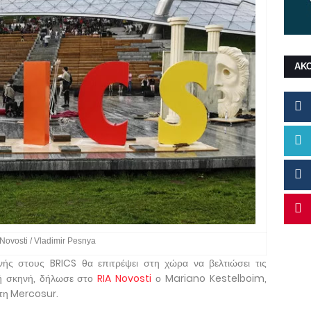
ΑΚ
Novosti / Vladimir Pesnya
νής στους BRICS θα επιτρέψει στη χώρα να βελτιώσει τις
νή σκηνή, δήλωσε στο
RIA Novosti
ο Mariano Kestelboim,
τη Mercosur.