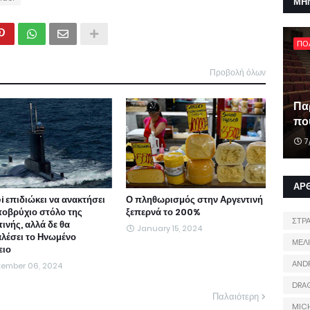
ΜΗ
ΠΟ
Προβολή όλων
Πα
που
7
ΑΡ
i επιδιώκει να ανακτήσει
Ο πληθωρισμός στην Αργεντινή
ποβρύχιο στόλο της
ξεπερνά το 200%
ΣΤΡ
ινής, αλλά δε θα
January 15, 2024
λέσει το Ηνωμένο
ΜΕΛ
ειο
AND
tember 06, 2024
DRA
Παλαιότερη
MIC