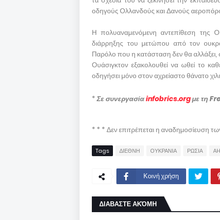
οδηγούς Ολλανδούς και Δανούς αεροπόρου
Η πολυαναμενόμενη αντεπίθεση της Ου
διάρρηξης του μετώπου από τον ουκρα
Παρόλο που η κατάσταση δεν θα αλλάξει, σ
Ουάσιγκτον εξακολουθεί να ωθεί το κα
οδηγήσει μόνο στον αχρείαστο θάνατο χι
*
Σε συνεργασία
infobrics.org
με τη Fr
* * * Δεν επιτρέπεται η αναδημοσίευση τ
Tags
ΔΙΕΘΝΗ
ΟΥΚΡΑΝΙΑ
ΡΩΣΙΑ
AH
Κοινή χρήση
ΔΙΑΒΑΣΤΕ ΑΚΌΜΗ