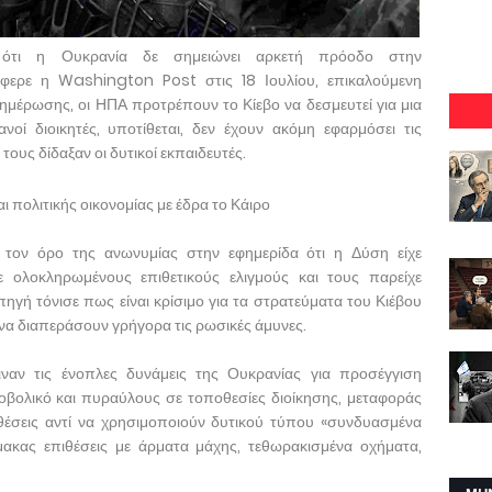
ν ότι η Ουκρανία δε σημειώνει αρκετή πρόοδο στην
έφερε η Washington Post στις 18 Ιουλίου, επικαλούμενη
μέρωσης, οι ΗΠΑ προτρέπουν το Κίεβο να δεσμευτεί για μια
οί διοικητές, υποτίθεται, δεν έχουν ακόμη εφαρμόσει τις
τους δίδαξαν οι δυτικοί εκπαιδευτές.
αι πολιτικής οικονομίας με έδρα το Κάιρο
 τον όρο της ανωνυμίας στην εφημερίδα ότι η Δύση είχε
σε ολοκληρωμένους επιθετικούς ελιγμούς και τους παρείχε
ηγή τόνισε πως είναι κρίσιμο για τα στρατεύματα του Κιέβου
 να διαπεράσουν γρήγορα τις ρωσικές άμυνες.
ριναν τις ένοπλες δυνάμεις της Ουκρανίας για προσέγγιση
βολικό και πυραύλους σε τοποθεσίες διοίκησης, μεταφοράς
 θέσεις αντί να χρησιμοποιούν δυτικού τύπου «συνδυασμένα
ακας επιθέσεις με άρματα μάχης, τεθωρακισμένα οχήματα,