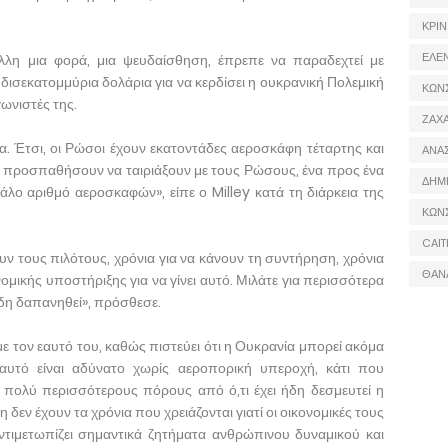
ΚΡΙΝ
ΕΛΕ
λη μια φορά, μια ψευδαίσθηση, έπρεπε να παραδεχτεί με
 δισεκατομμύρια δολάρια για να κερδίσει η ουκρανική Πολεμική
ΚΩΝ
ωνιστές της.
ΖΑΧΑ
ια. Έτσι, οι Ρώσοι έχουν εκατοντάδες αεροσκάφη τέταρτης και
ΑΝΑ
θα προσπαθήσουν να ταιριάξουν με τους Ρώσους, ένα προς ένα
ΔΗΜ
γάλο αριθμό αεροσκαφών», είπε ο Milley κατά τη διάρκεια της
ΚΩΝ
CAIT
υν τους πιλότους, χρόνια για να κάνουν τη συντήρηση, χρόνια
ΘΑΝ
ομικής υποστήριξης για να γίνει αυτό. Μιλάτε για περισσότερα
δη δαπανηθεί», πρόσθεσε.
με τον εαυτό του, καθώς πιστεύει ότι η Ουκρανία μπορεί ακόμα
αυτό είναι αδύνατο χωρίς αεροπορική υπεροχή, κάτι που
ι πολύ περισσότερους πόρους από ό,τι έχει ήδη δεσμευτεί η
εν έχουν τα χρόνια που χρειάζονται γιατί οι οικονομικές τους
ντιμετωπίζει σημαντικά ζητήματα ανθρώπινου δυναμικού και