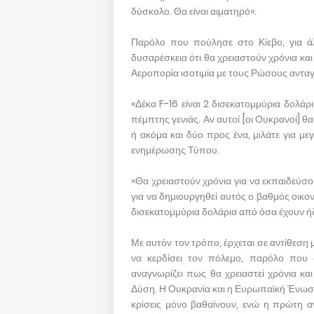
δύσκολο. Θα είναι αιματηρό».
Παρόλο που πούλησε στο Κίεβο, για άλ
δυσαρέσκεια ότι θα χρειαστούν χρόνια και
Αεροπορία ισοτιμία με τους Ρώσους ανταγ
«Δέκα F-16 είναι 2 δισεκατομμύρια δολάρ
πέμπτης γενιάς. Αν αυτοί [οι Ουκρανοί] 
ή ακόμα και δύο προς ένα, μιλάτε για με
ενημέρωσης Τύπου.
«Θα χρειαστούν χρόνια για να εκπαιδεύσο
για να δημιουργηθεί αυτός ο βαθμός οικον
δισεκατομμύρια δολάρια από όσα έχουν ή
Με αυτόν τον τρόπο, έρχεται σε αντίθεση 
να κερδίσει τον πόλεμο, παρόλο που 
αναγνωρίζει πως θα χρειαστεί χρόνια κα
Δύση. Η Ουκρανία και η Ευρωπαϊκή Ένωση δ
κρίσεις μόνο βαθαίνουν, ενώ η πρώτη α