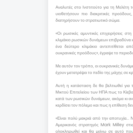
Αναλυτές στο Ινστιτούτο για τη Μελέτη 
υιοθετήσουν πιο διακριτικές προόδου
διατηρήσουν το στρατιωτικό σώμα.
«Οι ρωσικές αμυντικές επιχειρήσεις στ
κλιμάκιο ρωσικών δυνάμεων επιβραδύνει κα
ένα δεύτερο κλιμάκιο αντεπιτίθεται απ
ουκρανικές προόδους», έγραψε το περιοδι
Με αυτόν τον τρόπο, οι ουκρανικές δυνά
έχουν μετατρέψει το πεδίο της μάχης σε κ
Αυτή η κατάσταση δε θα βελτιωθεί για 
Μικτού Επιτελείου των ΗΠΑ πως το Κίεβο
κατά των ρωσικών δυνάμεων, ακόμα κι αν
κερδίσει τον πόλεμο και πως η επίθεση δεν
«Είναι πολύ μακριά από την αποτυχία... 
Αμερικανός στρατηγός Mark Milley στι
ολοκληρωθεί και θα μείνω σε αυτό που