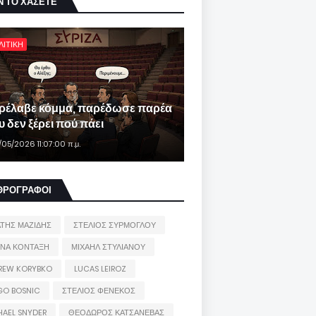
Ν ΤΟ ΧΑΣΕΤΕ
ΛΙΤΙΚΗ
ρέλαβε κόμμα, παρέδωσε παρέα
 δεν ξέρει πού πάει
/05/2026 11:07:00 π.μ.
ΘΡΟΓΡΑΦΟΙ
ΑΤΗΣ ΜΑΖΙΔΗΣ
ΣΤΕΛΙΟΣ ΣΥΡΜΟΓΛΟΥ
ΙΝΑ ΚΟΝΤΑΞΗ
ΜΙΧΑΗΛ ΣΤΥΛΙΑΝΟΥ
REW KORYBKO
LUCAS LEIROZ
GO BOSNIC
ΣΤΕΛΙΟΣ ΦΕΝΕΚΟΣ
HAEL SNYDER
ΘΕΟΔΩΡΟΣ ΚΑΤΣΑΝΕΒΑΣ