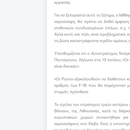
εργασίας.
Για να ξεπεραστεί αυτό το ζήτημα, ο Mill
αεροσκάφη, θα πρέπει να δοθεί έμφαση 
επιθετικών συνδυασμένων όπλων, π.χ. π
Αλλά αυτό, και πάλι, είναι προβληματικό
τη Δύση καταστρέφονται σχεδόν αμέσως 
Υπενθυμίζεται ότι ο Αντιστράτηγος Ντάγκλ
Πενταγώνου, δήλωσε στις 13 Ιουλίου, «Οι
είναι ιδανικές».
«Οι Ρώσοι εξακολουθούν να διαθέτουν κά
αριθμός των F-16 που θα παρέχονταν μπο
στιγμή», πρόσθεσε.
Το σχόλιο του στρατηγού τριών αστέρων 
Βίλνιους της Λιθουανίας, κατά τη διάρκ
ευρωπαϊκών χωρών συναντήθηκε για 
αεροσκάφους στο Κίεβο. Εκεί, ο υποστη
τα σχέδιά του να ξεκινήσει την εκπαίδε