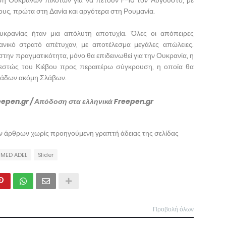
ς, πρώτα στη Δανία και αργότερα στη Ρουμανία.
κρανίας ήταν μια απόλυτη αποτυχία. Όλες οι απόπειρες
νικό στρατό απέτυχαν, με αποτέλεσμα μεγάλες απώλειες.
την πραγματικότητα, μόνο θα επιδεινωθεί για την Ουκρανία, η
θεστώς του Κιέβου προς περαιτέρω σύγκρουση, η οποία θα
λιάδων ακόμη Σλάβων.
eepen.gr / Απόδοση στα ελληνικά Freepen.gr
ων άρθρων χωρίς προηγούμενη γραπτή άδειας της σελίδας
MED ADEL
Slider
Προβολή όλων