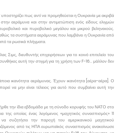
ey υποστηρίζει πως αντί να προμηθεύεται η Ουκρανία με ακριβά
στην αεράμυνα και στην αντιμετώπιση ενός είδους ελιγμών
υροβολικό και πυροβολικό μεγάλου και μικρού βεληνεκούς.
, καθώς τα συστήματα αεράμυνας που λαμβάνει η Ουκρανία από
από τα ρωσικά πλήγματα.
ας Σιμς, διευθυντής επιχειρήσεων για το κοινό επιτελείο του
 συνθήκες αυτή την στιγμή για τη χρήση των F-16… μάλλον δεν
ποια ικανότητα αεράμυνας. Έχουν ικανότητα [αέρα-αέρα]. Ο
ρεί να μην είναι τέλειος για αυτό που συμβαίνει αυτή την
ήρθε την ίδια εβδομάδα με τη σύνοδο κορυφής του ΝΑΤΟ στο
εια της οποίας ένας λεγόμενος «μαχητικός συνασπισμός» 11
να συζητήσει την παροχή του αμερικανικού μαχητικού
ριζόμενος από τις ΗΠΑ ευρωπαϊκός συνασπισμός ανακοίνωσε
υση Ουκρανών πιλότων για να πετούν F-16 τον Αύγουστο, με