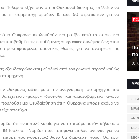
ΜΗ
του Πολέμου εξήγησαν ότι οι Ουκρανοί διοικητές επέλεξαν να
ς, με τη συμμετοχή ομάδων 15 έως 50 στρατιωτών για να
ΠΟ
η νότια Ουκρανία ακολουθούν ένα μοτίβο κατά το οποίο ένα
ι υποβαθμίζει τις επιτιθέμενες ουκρανικές δυνάμεις έως ότου
Πα
ό προετοιμασμένες αμυντικές θέσεις για να ανατρέψει τις
που
κό.
7
μεις εξουδετερώνονται μεθοδικά από τον ρωσικό στρατό καθώς
ρεατομηχανή.
ΑΡ
την Ουκρανία, ειδικά μετά την αναγνώριση του αρχηγού του
 θα έχει έναν «μακρύ», «δύσκολο» και «αιματοβαμμένο» αγώνα
ΣΤΡ
 πουλούσε μια ψευδαίσθηση ότι η Ουκρανία μπορεί ακόμα να
ΜΕΛ
 είχε αποτύχει.
AND
Νομίζω ότι είναι πολύ νωρίς για να το πούμε αυτό», δήλωσε ο
DRA
ς 18 Ιουλίου. «Νομίζω πως απομένει πολύς αγώνας για να
 είπαμε προηγουμένως: Αυτό θα διαρκέσει πολύ. Θα είναι
MIC