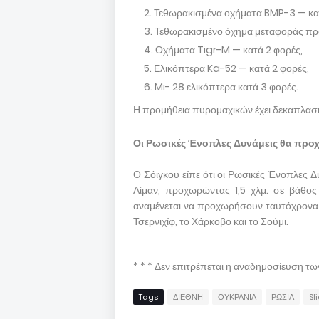
Τεθωρακισμένα οχήματα BMP-3 — κατ
Τεθωρακισμένο όχημα μεταφοράς πρ
Οχήματα Tigr-M — κατά 2 φορές,
Ελικόπτερα Ka-52 — κατά 2 φορές,
Mi- 28 ελικόπτερα κατά 3 φορές.
Η προμήθεια πυρομαχικών έχει δεκαπλασι
Οι Ρωσικές Ένοπλες Δυνάμεις θα προ
Ο Σόιγκου είπε ότι οι Ρωσικές Ένοπλες 
Λίμαν, προχωρώντας 1,5 χλμ. σε βάθος
αναμένεται να προχωρήσουν ταυτόχρονα 
Τσερνιχίφ, το Χάρκοβο και το Σούμι.
* * * Δεν επιτρέπεται η αναδημοσίευση τ
Tags
ΔΙΕΘΝΗ
ΟΥΚΡΑΝΙΑ
ΡΩΣΙΑ
Sl