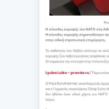
Φω
Η σύνοδος κορυφής του ΝΑΤΟ στη Λιθ
Η σύνοδος κορυφής σηματοδότησε την
στην ειδική στρατιωτική επιχείρηση.
Το καθεστώς του Κιέβου απέτυχε να εκπλ
κορυφής (να λάβει εγγυήσεις ασφάλειας κ
δε σημείωσε την επιτυχία στην πολυσυζη
Lyuba Lulko - pravda.ru
/ Παρουσία
Ο Paul Ronzheimer, αναπληρωτής αρχισυ
και ο Γερμανός καγκελάριος Όλαφ Σολτς θ
δεν ήθελαν έναν οδικό χάρτη του ΝΑΤΟ γ
λόγος.