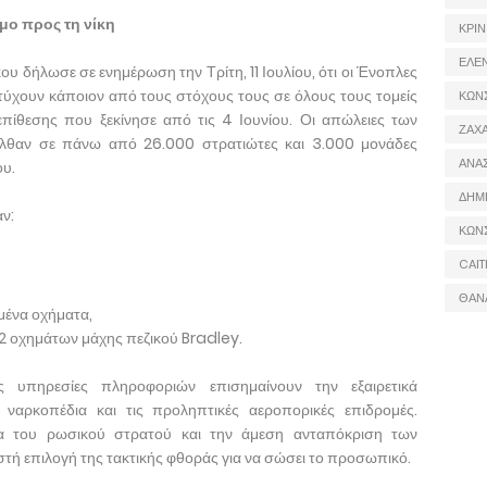
μο προς τη νίκη
ΚΡΙΝ
ΕΛΕ
 δήλωσε σε ενημέρωση την Τρίτη, 11 Ιουλίου, ότι οι Ένοπλες
τύχουν κάποιον από τους στόχους τους σε όλους τους τομείς
ΚΩΝ
επίθεσης που ξεκίνησε από τις 4 Ιουνίου. Οι απώλειες των
ΖΑΧΑ
λθαν σε πάνω από 26.000 στρατιώτες και 3.000 μονάδες
ΑΝΑ
ου.
ΔΗΜ
ν:
ΚΩΝ
CAIT
ΘΑΝ
μένα οχήματα,
2 οχημάτων μάχης πεζικού Bradley.
ς υπηρεσίες πληροφοριών επισημαίνουν την εξαιρετικά
ναρκοπέδια και τις προληπτικές αεροπορικές επιδρομές.
τα του ρωσικού στρατού και την άμεση ανταπόκριση των
στή επιλογή της τακτικής φθοράς για να σώσει το προσωπικό.