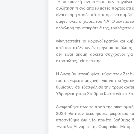
"Η ουκρανική αντεπίθεση δεν πηγαίνει
συζήτηση πίσω από κλειστές πόρτες ότι ίσ
είναι ακόμη σαφές πότε μπορεί να συμβεί 
σαφές: όλες οι χώρες του ΝΑΤΟ δεν πιστε
ολόκληρη την επικράτειά της, τουλάχιστον 
«Φανταστείτε: οι αρχηγοί κρατών και κυ
από εκεί στέλνουν ένα μήνυμα σε όλους
δεν είναι ακόμη αρκετά σύγχρονοι γι
στρατιώτες;" είπε επίσης.
Η Δύση θα υπενθυμίσει τώρα στον Ζελένσ
του σε «κρεατομηχανή» για να πετύχει
θυμίσουν ότι εξασφάλισε την τρομοκρατ
Υδροηλεκτρικού Σταθμού Kakhovka κ.λπ
Αναφέρθηκε πως το ποσό της οικονομικής
2024 θα ήταν δέκα φορές μικρότερο απ
υποσχέθηκε ένα νέο πακέτο βοήθειας 50
Ένοπλες Δυνάμεις της Ουκρανίας. Μπορεί 