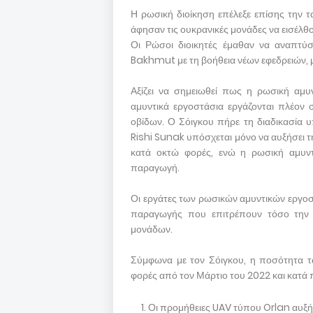
Η ρωσική διοίκηση επέλεξε επίσης την τ
άφησαν τις ουκρανικές μονάδες να εισέλθο
Οι Ρώσοι διοικητές έμαθαν να αναπτύσ
Bakhmut με τη βοήθεια νέων εφεδρειών, 
Αξίζει να σημειωθεί πως η ρωσική αμυν
αμυντικά εργοστάσια εργάζονται πλέον 
οβίδων. Ο Σόιγκου πήρε τη διαδικασία
Rishi Sunak υπόσχεται μόνο να αυξήσει 
κατά οκτώ φορές, ενώ η ρωσική αμυντι
παραγωγή.
Οι εργάτες των ρωσικών αμυντικών εργοσ
παραγωγής που επιτρέπουν τόσο την 
μονάδων.
Σύμφωνα με τον Σόιγκου, η ποσότητα τ
φορές από τον Μάρτιο του 2022 και κατά
Οι προμήθειες UAV τύπου Orlan αυξή