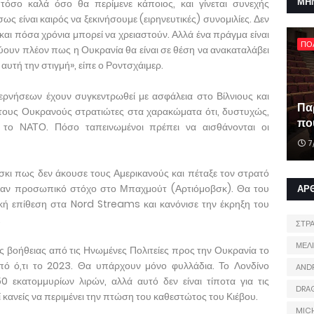
ΜΗ
 τόσο καλά όσο θα περίμενε κάποιος, και γίνεται συνεχής
ως είναι καιρός να ξεκινήσουμε (ειρηνευτικές) συνομιλίες. Δεν
και πόσα χρόνια μπορεί να χρειαστούν. Αλλά ένα πράγμα είναι
ΠΟ
ύουν πλέον πως η Ουκρανία θα είναι σε θέση να ανακαταλάβει
αυτή την στιγμή», είπε ο Ροντσχάιμερ.
βερνήσεων έχουν συγκεντρωθεί με ασφάλεια στο Βίλνιους και
Πα
 τους Ουκρανούς στρατιώτες στα χαρακώματα ότι, δυστυχώς,
που
α το ΝΑΤΟ. Πόσο ταπεινωμένοι πρέπει να αισθάνονται οι
7
κι πως δεν άκουσε τους Αμερικανούς και πέταξε τον στρατό
 έναν προσωπικό στόχο στο Μπαχμούτ (Αρτιόμοβσκ). Θα του
ΑΡ
ική επίθεση στα Nord Streams και κανόνισε την έκρηξη του
.
ΣΤΡ
ΜΕΛ
 βοήθειας από τις Ηνωμένες Πολιτείες προς την Ουκρανία το
ό ό,τι το 2023. Θα υπάρχουν μόνο φυλλάδια. Το Λονδίνο
AND
 εκατομμυρίων λιρών, αλλά αυτό δεν είναι τίποτα για τις
DRA
κανείς να περιμένει την πτώση του καθεστώτος του Κιέβου.
MIC