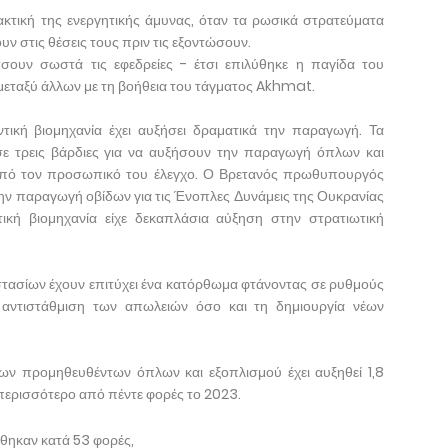
ακτική της ενεργητικής άμυνας, όταν τα ρωσικά στρατεύματα
υν στις θέσεις τους πριν τις εξοντώσουν.
σουν σωστά τις εφεδρείες - έτσι επιλύθηκε η παγίδα του
μεταξύ άλλων με τη βοήθεια του τάγματος Akhmat.
τική βιομηχανία έχει αυξήσει δραματικά την παραγωγή. Τα
σε τρεις βάρδιες για να αυξήσουν την παραγωγή όπλων και
 υπό τον προσωπικό του έλεγχο. Ο Βρετανός πρωθυπουργός
την παραγωγή οβίδων για τις Ένοπλες Δυνάμεις της Ουκρανίας
κή βιομηχανία είχε δεκαπλάσια αύξηση στην στρατιωτική
τασίων έχουν επιτύχει ένα κατόρθωμα φτάνοντας σε ρυθμούς
αντιστάθμιση των απωλειών όσο και τη δημιουργία νέων
ων προμηθευθέντων όπλων και εξοπλισμού έχει αυξηθεί 1,8
 περισσότερο από πέντε φορές το 2023.
θηκαν κατά 53 φορές,