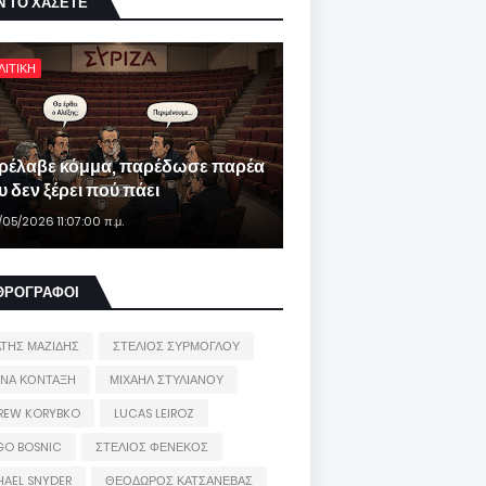
Ν ΤΟ ΧΑΣΕΤΕ
ΛΙΤΙΚΗ
ρέλαβε κόμμα, παρέδωσε παρέα
 δεν ξέρει πού πάει
/05/2026 11:07:00 π.μ.
ΘΡΟΓΡΑΦΟΙ
ΑΤΗΣ ΜΑΖΙΔΗΣ
ΣΤΕΛΙΟΣ ΣΥΡΜΟΓΛΟΥ
ΙΝΑ ΚΟΝΤΑΞΗ
ΜΙΧΑΗΛ ΣΤΥΛΙΑΝΟΥ
REW KORYBKO
LUCAS LEIROZ
GO BOSNIC
ΣΤΕΛΙΟΣ ΦΕΝΕΚΟΣ
HAEL SNYDER
ΘΕΟΔΩΡΟΣ ΚΑΤΣΑΝΕΒΑΣ