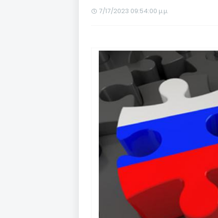
7/17/2023 09:54:00 μ.μ.