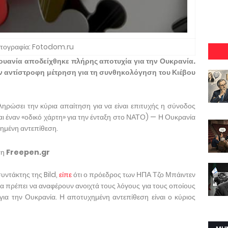
τογραφία: Fotodom.ru
ουανία αποδείχθηκε πλήρης αποτυχία για την Ουκρανία.
 αντίστροφη μέτρηση για τη συνθηκολόγηση του Κιέβου
ηρώσει την κύρια απαίτηση για να είναι επιτυχής η σύνοδος
αι έναν «οδικό χάρτη» για την ένταξη στο ΝΑΤΟ) — Η Ουκρανία
τημένη αντεπίθεση.
ση
Freepen.gr
ντάκτης της Bild,
είπε
ότι ο πρόεδρος των ΗΠΑ Τζο Μπάιντεν
α πρέπει να αναφέρουν ανοιχτά τους λόγους για τους οποίους
ια την Ουκρανία. Η αποτυχημένη αντεπίθεση είναι ο κύριος