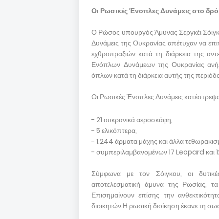
Οι Ρωσικές Ένοπλες Δυνάμεις στο δρό
Ο Ρώσος υπουργός Άμυνας Σεργκέι Σόιγκου
Δυνάμεις της Ουκρανίας απέτυχαν να επι
εχθροπραξιών κατά τη διάρκεια της αντ
Ενόπλων Δυνάμεων της Ουκρανίας ανή
όπλων κατά τη διάρκεια αυτής της περιόδ
Οι Ρωσικές Ένοπλες Δυνάμεις κατέστρεψα
- 21 ουκρανικά αεροσκάφη,
- 5 ελικόπτερα,
- 1.244 άρματα μάχης και άλλα τεθωρακισ
- συμπεριλαμβανομένων 17 Leopard και 1
Σύμφωνα με τον Σόιγκου, οι δυτικέ
αποτελεσματική άμυνα της Ρωσίας, τα 
Επισημαίνουν επίσης την ανθεκτικότη
διοικητών.Η ρωσική διοίκηση έκανε τη σω