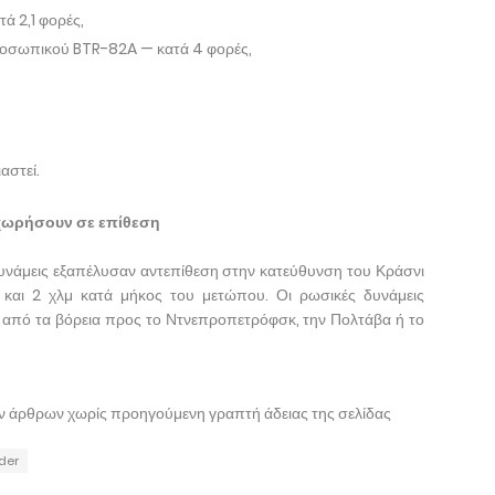
ά 2,1 φορές,
οσωπικού BTR-82A — κατά 4 φορές,
αστεί.
χωρήσουν σε επίθεση
Δυνάμεις εξαπέλυσαν αντεπίθεση στην κατεύθυνση του Κράσνι
 και 2 χλμ κατά μήκος του μετώπου. Οι ρωσικές δυνάμεις
από τα βόρεια προς το Ντνεπροπετρόφσκ, την Πολτάβα ή το
ων άρθρων χωρίς προηγούμενη γραπτή άδειας της σελίδας
ider