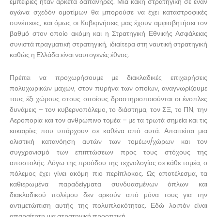
εμπειρίες ήταν αρκετά δαπανηρές. Μια κακή στρατηγική σε έναν
αγώνα σχεδόν ομοτίμων θα μπορούσε να έχει καταστροφικές
συνέπειες, και όμως οι Κυβερνήσεις μας έχουν αμφισβητήσει τον
βαθμό στον οποίο ακόμη και η Στρατηγική Εθνικής Ασφάλειας
συνιστά πραγματική στρατηγική, ιδιαίτερα στη ναυτική στρατηγική
καθώς η Ελλάδα είναι ναυτογενές έθνος.
Πρέπει να προχωρήσουμε με διακλαδικές επιχειρήσεις
πολυχωρικών μαχών, στον πυρήνα των οποίων, αναγνωρίζουμε
τους έξι χώρους στους οποίους δραστηριοποιούνται οι ένοπλες
δυνάμεις – τον κυβερνοπόλεμο, το διάστημα, τον ΣΞ, το ΠΝ, την
Αεροπορία και τον ανθρώπινο τομέα – με τα τρωτά σημεία και τις
ευκαιρίες που υπάρχουν σε καθένα από αυτά. Απαιτείται μια
ολιστική κατανόηση αυτών των τομέων/χώρων και τον
συγχρονισμό των επιπτώσεων προς τους στόχους της
αποστολής. Λόγω της προόδου της τεχνολογίας σε κάθε τομέα, ο
πόλεμος έχει γίνει ακόμη πιο περίπλοκος. Ως αποτέλεσμα, τα
καθιερωμένα παραδείγματα συνδυασμένων όπλων και
διακλαδικού πολέμου δεν αρκούν από μόνα τους για την
αντιμετώπιση αυτής της πολυπλοκότητας. Εδώ λοιπόν είναι
απαραίτητη μια στρατηγική προοπτική.