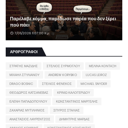
Παρέλαβε κόμμα, παρέδωσε παρέα που δεν ξέρει
πού πάει
7/05/2026 11:07:00 π.μ.
ΑΡΘΡΟΓΡΑΦΟΙ
ΣΤΡΑΤΗΣ ΜΑΖΙΔΗΣ
ΣΤΕΛΙΟΣ ΣΥΡΜΟΓΛΟΥ
ΜΕΛΙΝΑ ΚΟΝΤΑΞΗ
ΜΙΧΑΗΛ ΣΤΥΛΙΑΝΟΥ
ANDREW KORYBKO
LUCAS LEIROZ
DRAGO BOSNIC
ΣΤΕΛΙΟΣ ΦΕΝΕΚΟΣ
MICHAEL SNYDER
ΘΕΟΔΩΡΟΣ ΚΑΤΣΑΝΕΒΑΣ
ΚΡΙΝΙΩ ΚΑΛΟΓΕΡΙΔΟΥ
ΕΛΕΝΗ ΠΑΠΑΔΟΠΟΥΛΟΥ
ΚΩΝΣΤΑΝΤΙΝΟΣ ΜΑΡΓΕΛΗΣ
ΖΑΧΑΡΙΑΣ ΜΥΤΙΛΗΝΙΟΣ
ΣΠΥΡΟΣ ΣΤΑΛΙΑΣ
ΑΝΑΣΤΑΣΙΟΣ ΛΑΥΡΕΝΤΖΟΣ
ΔΗΜΗΤΡΗΣ ΜΑΡΔΑΣ