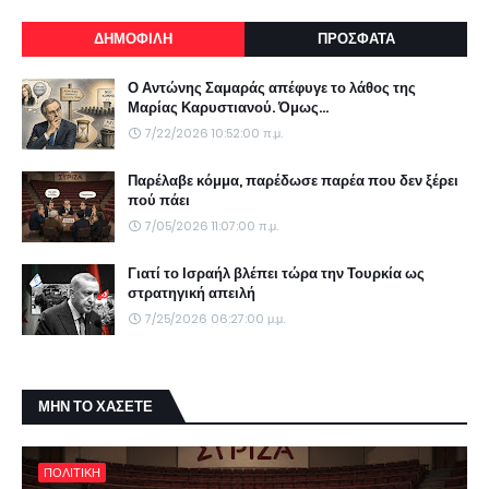
ΔΗΜΟΦΙΛΗ
ΠΡΟΣΦΑΤΑ
Ο Αντώνης Σαμαράς απέφυγε το λάθος της
Μαρίας Καρυστιανού. Όμως...
7/22/2026 10:52:00 π.μ.
Παρέλαβε κόμμα, παρέδωσε παρέα που δεν ξέρει
πού πάει
7/05/2026 11:07:00 π.μ.
Γιατί το Ισραήλ βλέπει τώρα την Τουρκία ως
στρατηγική απειλή
7/25/2026 06:27:00 μ.μ.
ΜΗΝ ΤΟ ΧΑΣΕΤΕ
ΠΟΛΙΤΙΚΗ