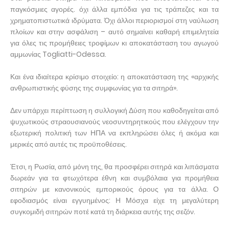
παγκόσμιες αγορές. όχι άλλα εμπόδια για τις τράπεζες και τα
χρηματοπιστωτικά ιδρύματα. Όχι άλλοι περιορισμοί στη ναύλωση
πλοίων και στην ασφάλιση – αυτό σημαίνει καθαρή επιμελητεία
για όλες τις προμήθειες τροφίμων κι αποκατάσταση του αγωγού
αμμωνίας Togliatti-Odessa.
Και ένα ιδιαίτερα κρίσιμο στοιχείο: η αποκατάσταση της «αρχικής
ανθρωπιστικής φύσης της συμφωνίας για τα σιτηρά».
Δεν υπάρχει περίπτωση η συλλογική Δύση που καθοδηγείται από
ψυχωτικούς στραουσιανούς νεοσυντηρητικούς που ελέγχουν την
εξωτερική πολιτική των ΗΠΑ να εκπληρώσει όλες ή ακόμα και
μερικές από αυτές τις προϋποθέσεις.
Έτσι, η Ρωσία, από μόνη της, θα προσφέρει σιτηρά και λιπάσματα
δωρεάν για τα φτωχότερα έθνη και συμβόλαια για προμήθεια
σιτηρών με κανονικούς εμπορικούς όρους για τα άλλα. Ο
εφοδιασμός είναι εγγυημένος: Η Μόσχα είχε τη μεγαλύτερη
συγκομιδή σιτηρών ποτέ κατά τη διάρκεια αυτής της σεζόν.