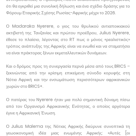
ότι θα εγκριθεί μια συνολική δήλωση και ένα σχέδιο δράσης για το
Φόρουμ Εταιρικής Σχέσης Ρωσίας-Αφρικής μέχρι το 2026.
Ο Madaraka Nyerere, ο γιος του θρυλικού αντιαποικιακού
ακτιβιστή της Τανζανίας και πρώτου προέδρου, Julius Nyerere,
έθεσε το πλαίσιο, λέγοντας στο RT πως ο μόνος «ρεαλιστικός»
τρόπος ανάπτυξης της Αφρικής είναι να ενωθεί και να σταματήσει
να είναι πράκτορας ξένων εκμεταλλευτικών δυνάμεων.
Και ο δρόμος προς τη συνεργασία περνά μέσα από τους BRICS –
ξεκινώντας από την κρίσιμη επικείμενη σύνοδο κορυφής στη
Νότια Αφρική και την ενσωμάτωση περισσότερων αφρικανικών
χωρών στο BRICS+.
Ο πατέρας του Nyerere ήταν μια πολύ σημαντική δύναμη πίσω
από τον Οργανισμό Αφρικανικής Ενότητας, ο οποίος αργότερα
έγινε η Αφρικανική Ένωση.
Ο Julius Malema της Νότιας Αφρικής διεύρυνε συνοπτικά τη
γεωοικονομική ιδέα μιας ενωμένης Αφρικής: «Αυτές [οι