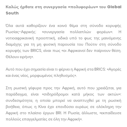
Καλώς ήρθατε στη συνεργασία «πολυφορέων» του Global
South
Όλα αυτά καθορίζουν ένα κοινό θέμα στη σύνοδο κορυφής
Ρωσίας-Αφρικής: «συνεργασία πολλαπλών φορέων». Η
νοτιοαφρικανική προοπτική, ειδικά υπό το φως της μαινόμενης
διαμάχης για τη μη φυσική παρουσία του Πούτιν στη σύνοδο
κορυφής των BRICS, είναι πως «οι Αφρικανοί δεν παίρνουν θέση.
Θέλουν ειρήνη».
Αυτό που έχει σημασία είναι τι φέρνει η Αφρική στα BRICS: «Αγορές
και ένας νέος, μορφωμένος πληθυσμός».
Στη ρωσική γέφυρα προς την Αφρική, αυτό που χρειάζεται, για
παράδειγμα, είναι «σιδηρόδρομοι κατά μήκος των ακτών»:
συνδεσιμότητα, η οποία μπορεί να αναπτυχθεί με τη ρωσική
βοήθεια, όπως η Κίνα έχει επενδύσει ευρέως σε ολόκληρη την
Αφρική στο πλαίσιο έργων BRI. Η Ρωσία, άλλωστε, «εκπαίδευσε
πολλούς επαγγελματίες σε όλη την Αφρική».