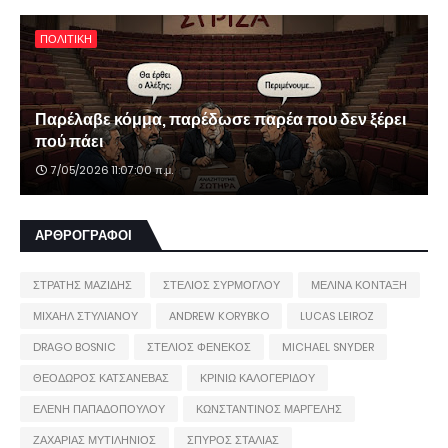
ΠΟΛΙΤΙΚΗ
Παρέλαβε κόμμα, παρέδωσε παρέα που δεν ξέρει
πού πάει
7/05/2026 11:07:00 π.μ.
ΑΡΘΡΟΓΡΑΦΟΙ
ΣΤΡΑΤΗΣ ΜΑΖΙΔΗΣ
ΣΤΕΛΙΟΣ ΣΥΡΜΟΓΛΟΥ
ΜΕΛΙΝΑ ΚΟΝΤΑΞΗ
ΜΙΧΑΗΛ ΣΤΥΛΙΑΝΟΥ
ANDREW KORYBKO
LUCAS LEIROZ
DRAGO BOSNIC
ΣΤΕΛΙΟΣ ΦΕΝΕΚΟΣ
MICHAEL SNYDER
ΘΕΟΔΩΡΟΣ ΚΑΤΣΑΝΕΒΑΣ
ΚΡΙΝΙΩ ΚΑΛΟΓΕΡΙΔΟΥ
ΕΛΕΝΗ ΠΑΠΑΔΟΠΟΥΛΟΥ
ΚΩΝΣΤΑΝΤΙΝΟΣ ΜΑΡΓΕΛΗΣ
ΖΑΧΑΡΙΑΣ ΜΥΤΙΛΗΝΙΟΣ
ΣΠΥΡΟΣ ΣΤΑΛΙΑΣ