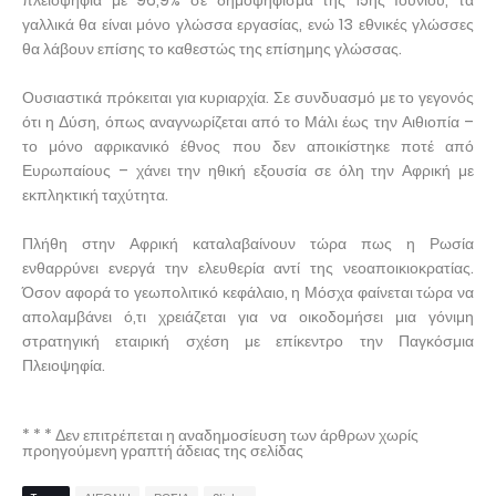
πλειοψηφία με 96,9% σε δημοψήφισμα της 15ης Ιουνίου, τα
γαλλικά θα είναι μόνο γλώσσα εργασίας, ενώ 13 εθνικές γλώσσες
θα λάβουν επίσης το καθεστώς της επίσημης γλώσσας.
Ουσιαστικά πρόκειται για κυριαρχία. Σε συνδυασμό με το γεγονός
ότι η Δύση, όπως αναγνωρίζεται από το Μάλι έως την Αιθιοπία –
το μόνο αφρικανικό έθνος που δεν αποικίστηκε ποτέ από
Ευρωπαίους – χάνει την ηθική εξουσία σε όλη την Αφρική με
εκπληκτική ταχύτητα.
Πλήθη στην Αφρική καταλαβαίνουν τώρα πως η Ρωσία
ενθαρρύνει ενεργά την ελευθερία αντί της νεοαποικιοκρατίας.
Όσον αφορά το γεωπολιτικό κεφάλαιο, η Μόσχα φαίνεται τώρα να
απολαμβάνει ό,τι χρειάζεται για να οικοδομήσει μια γόνιμη
στρατηγική εταιρική σχέση με επίκεντρο την Παγκόσμια
Πλειοψηφία.
* * * Δεν επιτρέπεται η αναδημοσίευση των άρθρων χωρίς
προηγούμενη γραπτή άδειας της σελίδας