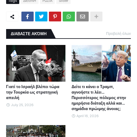
Tags
ΔΙΕΘΝΗ
ΡΩΣΙΑ
Slider
ΔΙΑΒΑΣΤΕ ΑΚΌΜΗ
Προβολή όλων
Γιατί το Ισραήλ βλέπει τώρα
Δείτε τι κάνει ο Τραμπ,
την Τουρκία ως στρατηγική
αγνοήστε τι λέει...
απειλή
Περισσότερος πόλεμος στην
ημερήσια διάταξη αλλά και...
July 25, 2026
σημάδια πρώιμης άνοιας;
April 16, 2026