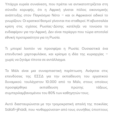
Υπάρχει ευρεία συναίνεση, που πρέπει να αντικατοπτρίζεται στη
σύνοδο κορυφής, ότι η Αφρική γίνεται πόλος οικονομικής
ανάπτυξης στον Παγκόσμιο Νότο – και οι Αφρικανοί ειδικοί το
γνωρίζουν. Οι κρατικοί θεσμοί γίνονται πιο σταθεροί. Η αβυσσαλέα
κρίση στις σχέσεις Ρωσίας-Δύσης κατέληξε να τονώσει το
ενδιαφέρον για την Αφρική. Δεν είναι περίεργο που τώρα αποτελεί
εθνική προτεραιότητα για τη Ρωσία.
Τι μπορεί λοιπόν να προσφέρει η Ρωσία; Ουσιαστικά ένα
επενδυτικό χαρτοφυλάκιο, και κρίσιμα η ιδέα της κυριαρχίας –
χωρίς να ζητάμε τίποτα σε αντάλλαγμα.
Το Μάλι είναι μια συναρπαστική περίπτωση. Ανάγεται στις
επενδύσεις της ΕΣΣΔ για την εκπαίδευση του εργατικού
δυναμικού. τουλάχιστον 10.000 από το Μάλι, στους οποίους
προσφέρθηκε εκπαίδευση πρώτης τάξεως,
συμπεριλαμβανομένου του 80% των καθηγητών τους.
Αυτό διασταυρώνεται με την τρομοκρατική απειλή της ποικιλίας
Salafi-jihadi, που «ενθαρρύνεται» από τους συνήθεις ύποπτους