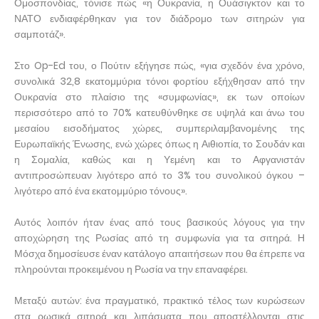
Ομοσπονδίας, τόνισε πώς «η Ουκρανία, η Ουάσιγκτον και το
ΝΑΤΟ ενδιαφέρθηκαν για τον διάδρομο των σιτηρών για
σαμποτάζ».
Στο Op-Ed του, ο Πούτιν εξήγησε πώς, «για σχεδόν ένα χρόνο,
συνολικά 32,8 εκατομμύρια τόνοι φορτίου εξήχθησαν από την
Ουκρανία στο πλαίσιο της «συμφωνίας», εκ των οποίων
περισσότερο από το 70% κατευθύνθηκε σε υψηλά και άνω του
μεσαίου εισοδήματος χώρες, συμπεριλαμβανομένης της
Ευρωπαϊκής Ένωσης, ενώ χώρες όπως η Αιθιοπία, το Σουδάν και
η Σομαλία, καθώς και η Υεμένη και το Αφγανιστάν
αντιπροσώπευαν λιγότερο από το 3% του συνολικού όγκου –
λιγότερο από ένα εκατομμύριο τόνους».
Αυτός λοιπόν ήταν ένας από τους βασικούς λόγους για την
αποχώρηση της Ρωσίας από τη συμφωνία για τα σιτηρά. Η
Μόσχα δημοσίευσε έναν κατάλογο απαιτήσεων που θα έπρεπε να
πληρούνται προκειμένου η Ρωσία να την επαναφέρει.
Μεταξύ αυτών: ένα πραγματικό, πρακτικό τέλος των κυρώσεων
στα ρωσικά σιτηρά και λιπάσματα που αποστέλλονται στις