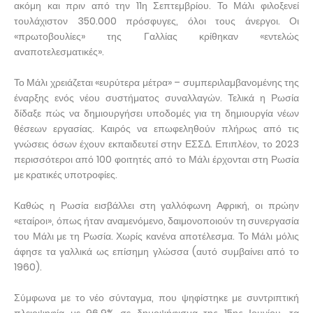
ακόμη και πριν από την 11η Σεπτεμβρίου. Το Μάλι φιλοξενεί
τουλάχιστον 350.000 πρόσφυγες, όλοι τους άνεργοι. Οι
«πρωτοβουλίες» της Γαλλίας κρίθηκαν «εντελώς
αναποτελεσματικές».
Το Μάλι χρειάζεται «ευρύτερα μέτρα» – συμπεριλαμβανομένης της
έναρξης ενός νέου συστήματος συναλλαγών. Τελικά η Ρωσία
δίδαξε πώς να δημιουργήσει υποδομές για τη δημιουργία νέων
θέσεων εργασίας. Καιρός να επωφεληθούν πλήρως από τις
γνώσεις όσων έχουν εκπαιδευτεί στην ΕΣΣΔ. Επιπλέον, το 2023
περισσότεροι από 100 φοιτητές από το Μάλι έρχονται στη Ρωσία
με κρατικές υποτροφίες.
Καθώς η Ρωσία εισβάλλει στη γαλλόφωνη Αφρική, οι πρώην
«εταίροι», όπως ήταν αναμενόμενο, δαιμονοποιούν τη συνεργασία
του Μάλι με τη Ρωσία. Χωρίς κανένα αποτέλεσμα. Το Μάλι μόλις
άφησε τα γαλλικά ως επίσημη γλώσσα (αυτό συμβαίνει από το
1960).
Σύμφωνα με το νέο σύνταγμα, που ψηφίστηκε με συντριπτική