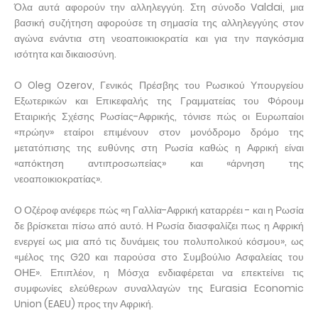
Όλα αυτά αφορούν την αλληλεγγύη. Στη σύνοδο Valdai, μια
βασική συζήτηση αφορούσε τη σημασία της αλληλεγγύης στον
αγώνα ενάντια στη νεοαποικιοκρατία και για την παγκόσμια
ισότητα και δικαιοσύνη.
Ο Oleg Ozerov, Γενικός Πρέσβης του Ρωσικού Υπουργείου
Εξωτερικών και Επικεφαλής της Γραμματείας του Φόρουμ
Εταιρικής Σχέσης Ρωσίας-Αφρικής, τόνισε πώς οι Ευρωπαίοι
«πρώην» εταίροι επιμένουν στον μονόδρομο δρόμο της
μετατόπισης της ευθύνης στη Ρωσία καθώς η Αφρική είναι
«απόκτηση αντιπροσωπείας» και «άρνηση της
νεοαποικιοκρατίας».
Ο Οζέροφ ανέφερε πώς «η Γαλλία-Αφρική καταρρέει - και η Ρωσία
δε βρίσκεται πίσω από αυτό. Η Ρωσία διασφαλίζει πως η Αφρική
ενεργεί ως μια από τις δυνάμεις του πολυπολικού κόσμου», ως
«μέλος της G20 και παρούσα στο Συμβούλιο Ασφαλείας του
ΟΗΕ». Επιπλέον, η Μόσχα ενδιαφέρεται να επεκτείνει τις
συμφωνίες ελεύθερων συναλλαγών της Eurasia Economic
Union (EAEU) προς την Αφρική.