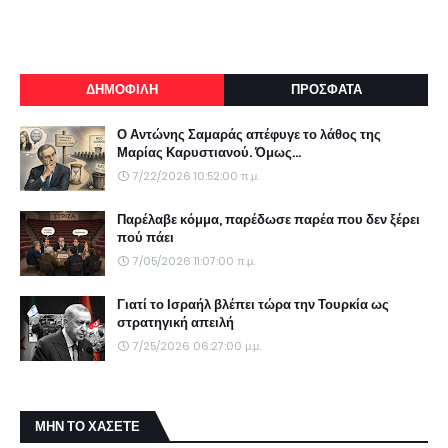
ΔΗΜΟΦΙΛΗ
ΠΡΟΣΦΑΤΑ
Ο Αντώνης Σαμαράς απέφυγε το λάθος της
Μαρίας Καρυστιανού. Όμως...
7/22/2026 10:52:00 π.μ.
Παρέλαβε κόμμα, παρέδωσε παρέα που δεν ξέρει
πού πάει
7/05/2026 11:07:00 π.μ.
Γιατί το Ισραήλ βλέπει τώρα την Τουρκία ως
στρατηγική απειλή
7/25/2026 06:27:00 μ.μ.
ΜΗΝ ΤΟ ΧΑΣΕΤΕ