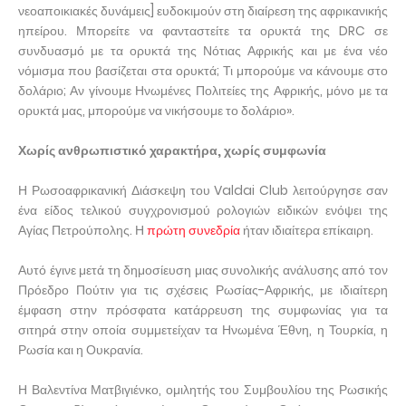
νεοαποικιακές δυνάμεις] ευδοκιμούν στη διαίρεση της αφρικανικής
ηπείρου. Μπορείτε να φανταστείτε τα ορυκτά της DRC σε
συνδυασμό με τα ορυκτά της Νότιας Αφρικής και με ένα νέο
νόμισμα που βασίζεται στα ορυκτά; Τι μπορούμε να κάνουμε στο
δολάριο; Αν γίνουμε Ηνωμένες Πολιτείες της Αφρικής, μόνο με τα
ορυκτά μας, μπορούμε να νικήσουμε το δολάριο».
Χωρίς ανθρωπιστικό χαρακτήρα, χωρίς συμφωνία
Η Ρωσοαφρικανική Διάσκεψη του Valdai Club λειτούργησε σαν
ένα είδος τελικού συγχρονισμού ρολογιών ειδικών ενόψει της
Αγίας Πετρούπολης. Η
πρώτη συνεδρία
ήταν ιδιαίτερα επίκαιρη.
Αυτό έγινε μετά τη δημοσίευση μιας συνολικής ανάλυσης από τον
Πρόεδρο Πούτιν για τις σχέσεις Ρωσίας-Αφρικής, με ιδιαίτερη
έμφαση στην πρόσφατα κατάρρευση της συμφωνίας για τα
σιτηρά στην οποία συμμετείχαν τα Ηνωμένα Έθνη, η Τουρκία, η
Ρωσία και η Ουκρανία.
Η Βαλεντίνα Ματβιγιένκο, ομιλητής του Συμβουλίου της Ρωσικής