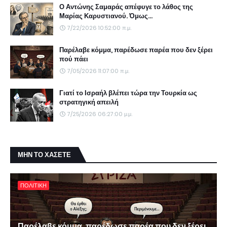
Ο Αντώνης Σαμαράς απέφυγε το λάθος της
Μαρίας Καρυστιανού. Όμως...
7/22/2026 10:52:00 π.μ.
Παρέλαβε κόμμα, παρέδωσε παρέα που δεν ξέρει
πού πάει
7/05/2026 11:07:00 π.μ.
Γιατί το Ισραήλ βλέπει τώρα την Τουρκία ως
στρατηγική απειλή
7/25/2026 06:27:00 μ.μ.
ΜΗΝ ΤΟ ΧΑΣΕΤΕ
ΠΟΛΙΤΙΚΗ
Παρέλαβε κόμμα, παρέδωσε παρέα που δεν ξέρει