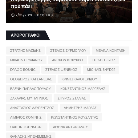
πού πάει
7/05/2026 11:07:00 π.μ.
ΑΡΘΡΟΓΡΑΦΟΙ
ΣΤΡΑΤΗΣ ΜΑΖΙΔΗΣ
ΣΤΕΛΙΟΣ ΣΥΡΜΟΓΛΟΥ
ΜΕΛΙΝΑ ΚΟΝΤΑΞΗ
ΜΙΧΑΗΛ ΣΤΥΛΙΑΝΟΥ
ANDREW KORYBKO
LUCAS LEIROZ
DRAGO BOSNIC
ΣΤΕΛΙΟΣ ΦΕΝΕΚΟΣ
MICHAEL SNYDER
ΘΕΟΔΩΡΟΣ ΚΑΤΣΑΝΕΒΑΣ
ΚΡΙΝΙΩ ΚΑΛΟΓΕΡΙΔΟΥ
ΕΛΕΝΗ ΠΑΠΑΔΟΠΟΥΛΟΥ
ΚΩΝΣΤΑΝΤΙΝΟΣ ΜΑΡΓΕΛΗΣ
ΖΑΧΑΡΙΑΣ ΜΥΤΙΛΗΝΙΟΣ
ΣΠΥΡΟΣ ΣΤΑΛΙΑΣ
ΑΝΑΣΤΑΣΙΟΣ ΛΑΥΡΕΝΤΖΟΣ
ΔΗΜΗΤΡΗΣ ΜΑΡΔΑΣ
ΑΙΜΙΛΙΟΣ ΚΟΜΙΝΗΣ
ΚΩΝΣΤΑΝΤΙΝΟΣ ΚΟΥΣΑΝΤΑΣ
CAITLIN JOHNSTONE
ΑΘΗΝΑ ΑΝΤΩΝΙΑΔΟΥ
ΘΑΝΑΣΗΣ ΜΠΕΛΕΜΕΜΗΣ