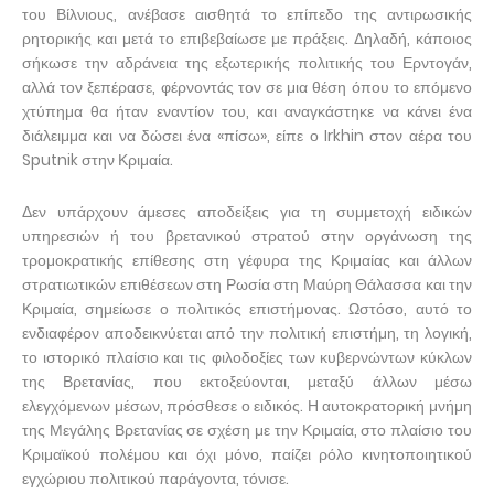
του Βίλνιους, ανέβασε αισθητά το επίπεδο της αντιρωσικής
ρητορικής και μετά το επιβεβαίωσε με πράξεις. Δηλαδή, κάποιος
σήκωσε την αδράνεια της εξωτερικής πολιτικής του Ερντογάν,
αλλά τον ξεπέρασε, φέρνοντάς τον σε μια θέση όπου το επόμενο
χτύπημα θα ήταν εναντίον του, και αναγκάστηκε να κάνει ένα
διάλειμμα και να δώσει ένα «πίσω», είπε ο Irkhin στον αέρα του
Sputnik στην Κριμαία.
Δεν υπάρχουν άμεσες αποδείξεις για τη συμμετοχή ειδικών
υπηρεσιών ή του βρετανικού στρατού στην οργάνωση της
τρομοκρατικής επίθεσης στη γέφυρα της Κριμαίας και άλλων
στρατιωτικών επιθέσεων στη Ρωσία στη Μαύρη Θάλασσα και την
Κριμαία, σημείωσε ο πολιτικός επιστήμονας. Ωστόσο, αυτό το
ενδιαφέρον αποδεικνύεται από την πολιτική επιστήμη, τη λογική,
το ιστορικό πλαίσιο και τις φιλοδοξίες των κυβερνώντων κύκλων
της Βρετανίας, που εκτοξεύονται, μεταξύ άλλων μέσω
ελεγχόμενων μέσων, πρόσθεσε ο ειδικός. Η αυτοκρατορική μνήμη
της Μεγάλης Βρετανίας σε σχέση με την Κριμαία, στο πλαίσιο του
Κριμαϊκού πολέμου και όχι μόνο, παίζει ρόλο κινητοποιητικού
εγχώριου πολιτικού παράγοντα, τόνισε.