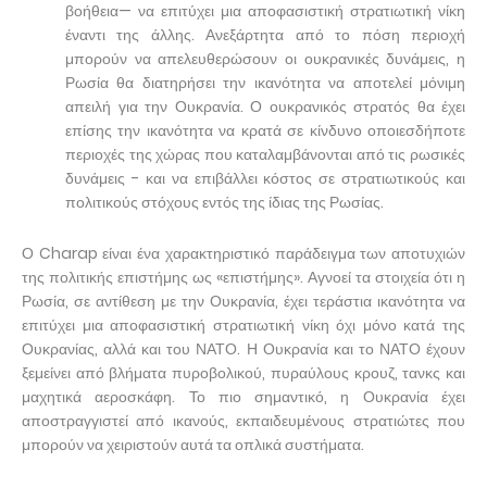
βοήθεια— να επιτύχει μια αποφασιστική στρατιωτική νίκη
έναντι της άλλης. Ανεξάρτητα από το πόση περιοχή
μπορούν να απελευθερώσουν οι ουκρανικές δυνάμεις, η
Ρωσία θα διατηρήσει την ικανότητα να αποτελεί μόνιμη
απειλή για την Ουκρανία. Ο ουκρανικός στρατός θα έχει
επίσης την ικανότητα να κρατά σε κίνδυνο οποιεσδήποτε
περιοχές της χώρας που καταλαμβάνονται από τις ρωσικές
δυνάμεις - και να επιβάλλει κόστος σε στρατιωτικούς και
πολιτικούς στόχους εντός της ίδιας της Ρωσίας.
Ο Charap είναι ένα χαρακτηριστικό παράδειγμα των αποτυχιών
της πολιτικής επιστήμης ως «επιστήμης». Αγνοεί τα στοιχεία ότι η
Ρωσία, σε αντίθεση με την Ουκρανία, έχει τεράστια ικανότητα να
επιτύχει μια αποφασιστική στρατιωτική νίκη όχι μόνο κατά της
Ουκρανίας, αλλά και του ΝΑΤΟ. Η Ουκρανία και το ΝΑΤΟ έχουν
ξεμείνει από βλήματα πυροβολικού, πυραύλους κρουζ, τανκς και
μαχητικά αεροσκάφη. Το πιο σημαντικό, η Ουκρανία έχει
αποστραγγιστεί από ικανούς, εκπαιδευμένους στρατιώτες που
μπορούν να χειριστούν αυτά τα οπλικά συστήματα.