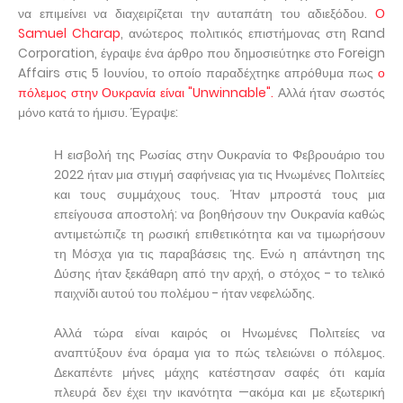
να επιμείνει να διαχειρίζεται την αυταπάτη του αδιεξόδου.
Ο
Samuel Charap
, ανώτερος πολιτικός επιστήμονας στη Rand
Corporation, έγραψε ένα άρθρο που δημοσιεύτηκε στο Foreign
Affairs στις 5 Ιουνίου, το οποίο παραδέχτηκε απρόθυμα πως
ο
πόλεμος στην Ουκρανία είναι "Unwinnable".
Αλλά ήταν σωστός
μόνο κατά το ήμισυ. Έγραψε:
Η εισβολή της Ρωσίας στην Ουκρανία το Φεβρουάριο του
2022 ήταν μια στιγμή σαφήνειας για τις Ηνωμένες Πολιτείες
και τους συμμάχους τους. Ήταν μπροστά τους μια
επείγουσα αποστολή: να βοηθήσουν την Ουκρανία καθώς
αντιμετώπιζε τη ρωσική επιθετικότητα και να τιμωρήσουν
τη Μόσχα για τις παραβάσεις της. Ενώ η απάντηση της
Δύσης ήταν ξεκάθαρη από την αρχή, ο στόχος - το τελικό
παιχνίδι αυτού του πολέμου - ήταν νεφελώδης.
Αλλά τώρα είναι καιρός οι Ηνωμένες Πολιτείες να
αναπτύξουν ένα όραμα για το πώς τελειώνει ο πόλεμος.
Δεκαπέντε μήνες μάχης κατέστησαν σαφές ότι καμία
πλευρά δεν έχει την ικανότητα —ακόμα και με εξωτερική