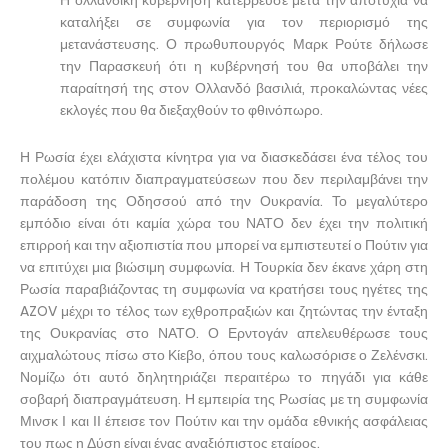
καταλήξει σε συμφωνία για τον περιορισμό της
μετανάστευσης. Ο πρωθυπουργός Μαρκ Ρούτε δήλωσε
την Παρασκευή ότι η κυβέρνησή του θα υποβάλει την
παραίτησή της στον Ολλανδό βασιλιά, προκαλώντας νέες
εκλογές που θα διεξαχθούν το φθινόπωρο.
Η Ρωσία έχει ελάχιστα κίνητρα για να διασκεδάσει ένα τέλος του
πολέμου κατόπιν διαπραγματεύσεων που δεν περιλαμβάνει την
παράδοση της Οδησσού από την Ουκρανία. Το μεγαλύτερο
εμπόδιο είναι ότι καμία χώρα του ΝΑΤΟ δεν έχει την πολιτική
επιρροή και την αξιοπιστία που μπορεί να εμπιστευτεί ο Πούτιν για
να επιτύχει μια βιώσιμη συμφωνία. Η Τουρκία δεν έκανε χάρη στη
Ρωσία παραβιάζοντας τη συμφωνία να κρατήσει τους ηγέτες της
AZOV μέχρι το τέλος των εχθροπραξιών και ζητώντας την ένταξη
της Ουκρανίας στο ΝΑΤΟ. Ο Ερντογάν απελευθέρωσε τους
αιχμαλώτους πίσω στο Κίεβο, όπου τους καλωσόρισε ο Ζελένσκι.
Νομίζω ότι αυτό δηλητηριάζει περαιτέρω το πηγάδι για κάθε
σοβαρή διαπραγμάτευση. Η εμπειρία της Ρωσίας με τη συμφωνία
Μινσκ Ι και ΙΙ έπεισε τον Πούτιν και την ομάδα εθνικής ασφάλειας
του πως η Δύση είναι ένας αναξιόπιστος εταίρος.