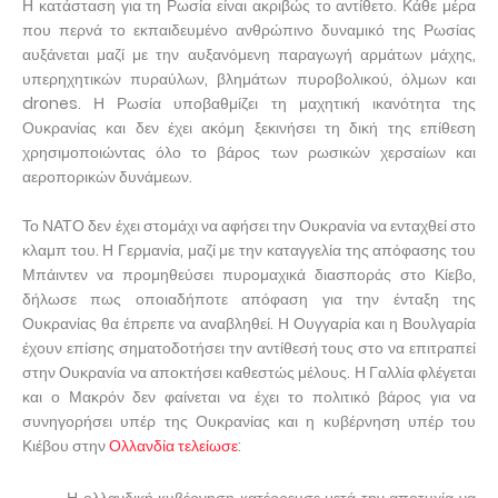
Η κατάσταση για τη Ρωσία είναι ακριβώς το αντίθετο. Κάθε μέρα
που περνά το εκπαιδευμένο ανθρώπινο δυναμικό της Ρωσίας
αυξάνεται μαζί με την αυξανόμενη παραγωγή αρμάτων μάχης,
υπερηχητικών πυραύλων, βλημάτων πυροβολικού, όλμων και
drones. Η Ρωσία υποβαθμίζει τη μαχητική ικανότητα της
Ουκρανίας και δεν έχει ακόμη ξεκινήσει τη δική της επίθεση
χρησιμοποιώντας όλο το βάρος των ρωσικών χερσαίων και
αεροπορικών δυνάμεων.
Το ΝΑΤΟ δεν έχει στομάχι να αφήσει την Ουκρανία να ενταχθεί στο
κλαμπ του. Η Γερμανία, μαζί με την καταγγελία της απόφασης του
Μπάιντεν να προμηθεύσει πυρομαχικά διασποράς στο Κίεβο,
δήλωσε πως οποιαδήποτε απόφαση για την ένταξη της
Ουκρανίας θα έπρεπε να αναβληθεί. Η Ουγγαρία και η Βουλγαρία
έχουν επίσης σηματοδοτήσει την αντίθεσή τους στο να επιτραπεί
στην Ουκρανία να αποκτήσει καθεστώς μέλους. Η Γαλλία φλέγεται
και ο Μακρόν δεν φαίνεται να έχει το πολιτικό βάρος για να
συνηγορήσει υπέρ της Ουκρανίας και η κυβέρνηση υπέρ του
Κιέβου στην
Ολλανδία τελείωσε
:
Η ολλανδική κυβέρνηση κατέρρευσε μετά την αποτυχία να