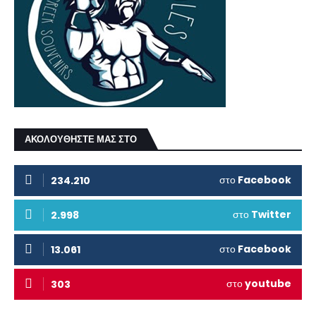
ΑΚΟΛΟΥΘΗΣΤΕ ΜΑΣ ΣΤΟ
στο
Facebook
234.210
στο
Twitter
2.998
στο
Facebook
13.061
στο
youtube
303