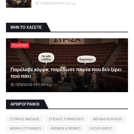
7/05/2026 11:07:00 π.μ.
ΜΗΝ ΤΟ ΧΑΣΕΤΕ
ΠΟΛΙΤΙΚΗ
Παρέλαβε κόμμα, παρέδωσε παρέα που δεν ξέρει
πού πάει
7/05/2026 11:07:00 π.μ.
ΑΡΘΡΟΓΡΑΦΟΙ
ΣΤΡΑΤΗΣ ΜΑΖΙΔΗΣ
ΣΤΕΛΙΟΣ ΣΥΡΜΟΓΛΟΥ
ΜΕΛΙΝΑ ΚΟΝΤΑΞΗ
ΜΙΧΑΗΛ ΣΤΥΛΙΑΝΟΥ
ANDREW KORYBKO
LUCAS LEIROZ