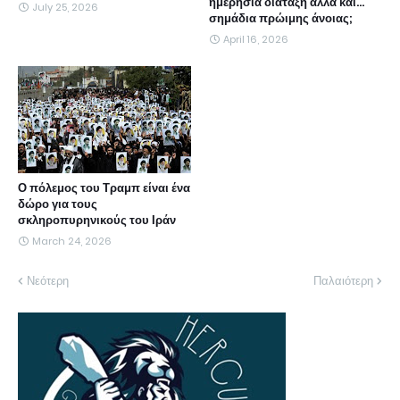
ημερήσια διάταξη αλλά και...
July 25, 2026
σημάδια πρώιμης άνοιας;
April 16, 2026
Ο πόλεμος του Τραμπ είναι ένα
δώρο για τους
σκληροπυρηνικούς του Ιράν
March 24, 2026
Νεότερη
Παλαιότερη