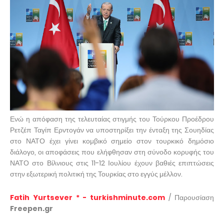
Ενώ η απόφαση της τελευταίας στιγμής του Τούρκου Προέδρου
Ρετζέπ Ταγίπ Ερντογάν να υποστηρίξει την ένταξη της Σουηδίας
στο ΝΑΤΟ έχει γίνει κομβικό σημείο στον τουρκικό δημόσιο
διάλογο, οι αποφάσεις που ελήφθησαν στη σύνοδο κορυφής του
ΝΑΤΟ στο Βίλνιους στις 11-12 Ιουλίου έχουν βαθιές επιπτώσεις
στην εξωτερική πολιτική της Τουρκίας στο εγγύς μέλλον.
Fatih Yurtsever * - turkishminute.com
/ Παρουσίαση
Freepen.gr