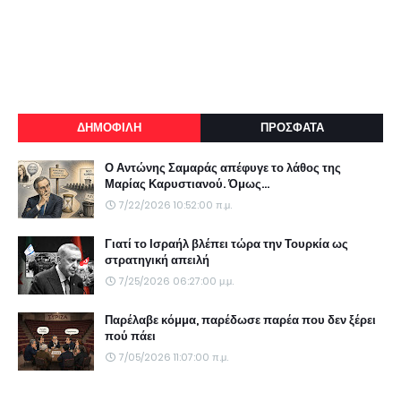
ΔΗΜΟΦΙΛΗ
ΠΡΟΣΦΑΤΑ
Ο Αντώνης Σαμαράς απέφυγε το λάθος της
Μαρίας Καρυστιανού. Όμως...
7/22/2026 10:52:00 π.μ.
Γιατί το Ισραήλ βλέπει τώρα την Τουρκία ως
στρατηγική απειλή
7/25/2026 06:27:00 μ.μ.
Παρέλαβε κόμμα, παρέδωσε παρέα που δεν ξέρει
πού πάει
7/05/2026 11:07:00 π.μ.