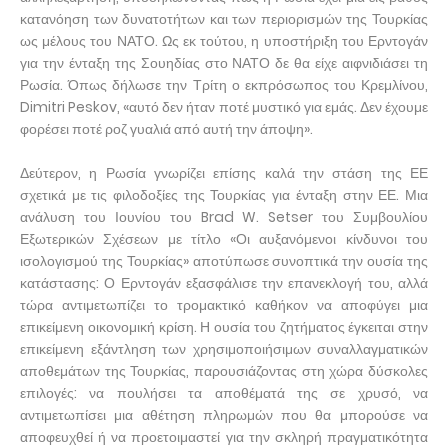
κατανόηση των δυνατοτήτων και των περιορισμών της Τουρκίας
ως μέλους του ΝΑΤΟ. Ως εκ τούτου, η υποστήριξη του Ερντογάν
για την ένταξη της Σουηδίας στο ΝΑΤΟ δε θα είχε αιφνιδιάσει τη
Ρωσία. Όπως δήλωσε την Τρίτη ο εκπρόσωπος του Κρεμλίνου,
Dimitri Peskov, «αυτό δεν ήταν ποτέ μυστικό για εμάς. Δεν έχουμε
φορέσει ποτέ ροζ γυαλιά από αυτή την άποψη».
Δεύτερον, η Ρωσία γνωρίζει επίσης καλά την στάση της ΕΕ
σχετικά με τις φιλοδοξίες της Τουρκίας για ένταξη στην ΕΕ. Μια
ανάλυση του Ιουνίου του Brad W. Setser του Συμβουλίου
Εξωτερικών Σχέσεων με τίτλο «Οι αυξανόμενοι κίνδυνοι του
ισολογισμού της Τουρκίας» αποτύπωσε συνοπτικά την ουσία της
κατάστασης: Ο Ερντογάν εξασφάλισε την επανεκλογή του, αλλά
τώρα αντιμετωπίζει το τρομακτικό καθήκον να αποφύγει μια
επικείμενη οικονομική κρίση. Η ουσία του ζητήματος έγκειται στην
επικείμενη εξάντληση των χρησιμοποιήσιμων συναλλαγματικών
αποθεμάτων της Τουρκίας, παρουσιάζοντας στη χώρα δύσκολες
επιλογές: να πουλήσει τα αποθέματά της σε χρυσό, να
αντιμετωπίσει μια αθέτηση πληρωμών που θα μπορούσε να
αποφευχθεί ή να προετοιμαστεί για την σκληρή πραγματικότητα