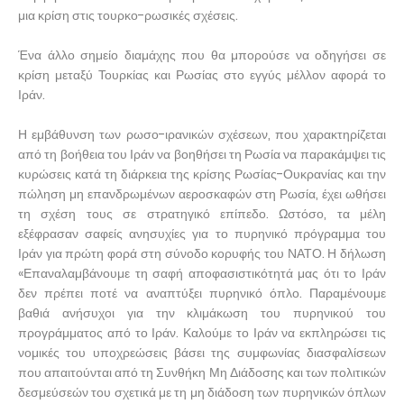
μια κρίση στις τουρκο-ρωσικές σχέσεις.
Ένα άλλο σημείο διαμάχης που θα μπορούσε να οδηγήσει σε
κρίση μεταξύ Τουρκίας και Ρωσίας στο εγγύς μέλλον αφορά το
Ιράν.
Η εμβάθυνση των ρωσο-ιρανικών σχέσεων, που χαρακτηρίζεται
από τη βοήθεια του Ιράν να βοηθήσει τη Ρωσία να παρακάμψει τις
κυρώσεις κατά τη διάρκεια της κρίσης Ρωσίας-Ουκρανίας και την
πώληση μη επανδρωμένων αεροσκαφών στη Ρωσία, έχει ωθήσει
τη σχέση τους σε στρατηγικό επίπεδο. Ωστόσο, τα μέλη
εξέφρασαν σαφείς ανησυχίες για το πυρηνικό πρόγραμμα του
Ιράν για πρώτη φορά στη σύνοδο κορυφής του ΝΑΤΟ. Η δήλωση
«Επαναλαμβάνουμε τη σαφή αποφασιστικότητά μας ότι το Ιράν
δεν πρέπει ποτέ να αναπτύξει πυρηνικό όπλο. Παραμένουμε
βαθιά ανήσυχοι για την κλιμάκωση του πυρηνικού του
προγράμματος από το Ιράν. Καλούμε το Ιράν να εκπληρώσει τις
νομικές του υποχρεώσεις βάσει της συμφωνίας διασφαλίσεων
που απαιτούνται από τη Συνθήκη Μη Διάδοσης και των πολιτικών
δεσμεύσεών του σχετικά με τη μη διάδοση των πυρηνικών όπλων