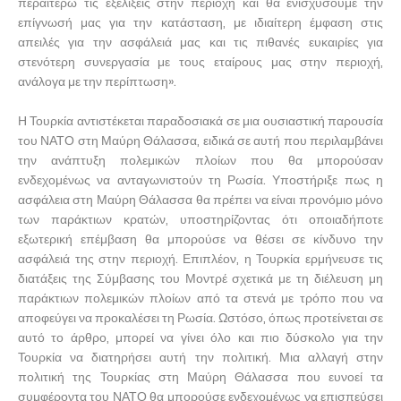
περαιτέρω τις εξελίξεις στην περιοχή και θα ενισχύσουμε την
επίγνωσή μας για την κατάσταση, με ιδιαίτερη έμφαση στις
απειλές για την ασφάλειά μας και τις πιθανές ευκαιρίες για
στενότερη συνεργασία με τους εταίρους μας στην περιοχή,
ανάλογα με την περίπτωση».
Η Τουρκία αντιστέκεται παραδοσιακά σε μια ουσιαστική παρουσία
του ΝΑΤΟ στη Μαύρη Θάλασσα, ειδικά σε αυτή που περιλαμβάνει
την ανάπτυξη πολεμικών πλοίων που θα μπορούσαν
ενδεχομένως να ανταγωνιστούν τη Ρωσία. Υποστήριξε πως η
ασφάλεια στη Μαύρη Θάλασσα θα πρέπει να είναι προνόμιο μόνο
των παράκτιων κρατών, υποστηρίζοντας ότι οποιαδήποτε
εξωτερική επέμβαση θα μπορούσε να θέσει σε κίνδυνο την
ασφάλειά της στην περιοχή. Επιπλέον, η Τουρκία ερμήνευσε τις
διατάξεις της Σύμβασης του Μοντρέ σχετικά με τη διέλευση μη
παράκτιων πολεμικών πλοίων από τα στενά με τρόπο που να
αποφεύγει να προκαλέσει τη Ρωσία. Ωστόσο, όπως προτείνεται σε
αυτό το άρθρο, μπορεί να γίνει όλο και πιο δύσκολο για την
Τουρκία να διατηρήσει αυτή την πολιτική. Μια αλλαγή στην
πολιτική της Τουρκίας στη Μαύρη Θάλασσα που ευνοεί τα
συμφέροντα του ΝΑΤΟ θα μπορούσε ενδεχομένως να επισπεύσει