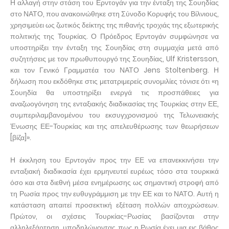
Η αλλαγή στην στάση του Ερντογάν για την ένταξη της Σουηδίας
στο ΝΑΤΟ, που ανακοινώθηκε στη Σύνοδο Κορυφής του Βίλνιους,
χρησιμεύει ως ζωτικός δείκτης της πιθανής τροχιάς της εξωτερικής
πολιτικής της Τουρκίας. Ο Πρόεδρος Ερντογάν συμφώνησε να
υποστηρίξει την ένταξη της Σουηδίας στη συμμαχία μετά από
συζητήσεις με τον πρωθυπουργό της Σουηδίας, Ulf Kristersson,
και τον Γενικό Γραμματέα του ΝΑΤΟ Jens Stoltenberg. Η
δήλωση που εκδόθηκε στις μετατριμερείς συνομιλίες τόνισε ότι «η
Σουηδία θα υποστηρίξει ενεργά τις προσπάθειες για
αναζωογόνηση της ενταξιακής διαδικασίας της Τουρκίας στην ΕΕ,
συμπεριλαμβανομένου του εκσυγχρονισμού της Τελωνειακής
Ένωσης ΕΕ-Τουρκίας και της απελευθέρωσης των θεωρήσεων
[βίζα]».
Η έκκληση του Ερντογάν προς την ΕΕ να επανεκκινήσει την
ενταξιακή διαδικασία έχει ερμηνευτεί ευρέως τόσο στα τουρκικά
όσο και στα διεθνή μέσα ενημέρωσης ως σημαντική στροφή από
τη Ρωσία προς την ευθυγράμμιση με την ΕΕ και το ΝΑΤΟ. Αυτή η
κατάσταση απαιτεί προσεκτική εξέταση πολλών αποχρώσεων.
Πρώτον, οι σχέσεις Τουρκίας-Ρωσίας βασίζονται στην
αλληλεξάρτηση, υποδηλώνοντας πως η Ρωσία έχει μια εις βάθος