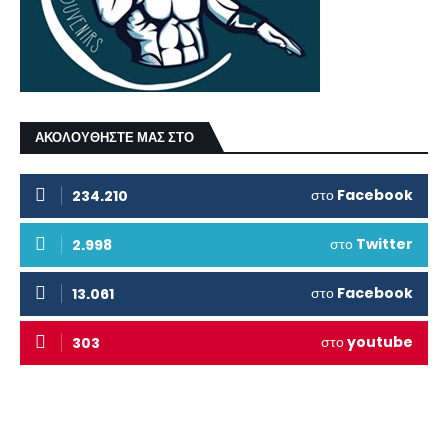
ΑΚΟΛΟΥΘΗΣΤΕ ΜΑΣ ΣΤΟ
στο
Facebook
234.210
στο
Twitter
2.998
στο
Facebook
13.061
στο
youtube
303