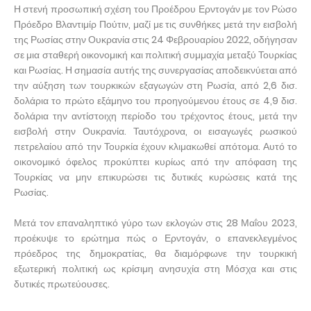
Η στενή προσωπική σχέση του Προέδρου Ερντογάν με τον Ρώσο
Πρόεδρο Βλαντιμίρ Πούτιν, μαζί με τις συνθήκες μετά την εισβολή
της Ρωσίας στην Ουκρανία στις 24 Φεβρουαρίου 2022, οδήγησαν
σε μια σταθερή οικονομική και πολιτική συμμαχία μεταξύ Τουρκίας
και Ρωσίας. Η σημασία αυτής της συνεργασίας αποδεικνύεται από
την αύξηση των τουρκικών εξαγωγών στη Ρωσία, από 2,6 δισ.
δολάρια το πρώτο εξάμηνο του προηγούμενου έτους σε 4,9 δισ.
δολάρια την αντίστοιχη περίοδο του τρέχοντος έτους, μετά την
εισβολή στην Ουκρανία. Ταυτόχρονα, οι εισαγωγές ρωσικού
πετρελαίου από την Τουρκία έχουν κλιμακωθεί απότομα. Αυτό το
οικονομικό όφελος προκύπτει κυρίως από την απόφαση της
Τουρκίας να μην επικυρώσει τις δυτικές κυρώσεις κατά της
Ρωσίας.
Μετά τον επαναληπτικό γύρο των εκλογών στις 28 Μαΐου 2023,
προέκυψε το ερώτημα πώς ο Ερντογάν, ο επανεκλεγμένος
πρόεδρος της δημοκρατίας, θα διαμόρφωνε την τουρκική
εξωτερική πολιτική ως κρίσιμη ανησυχία στη Μόσχα και στις
δυτικές πρωτεύουσες.