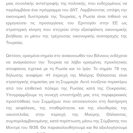
μιας συνολικής αντιστροφής της πολιτικής, που ενδεχομένως να
περιλαμβάνει ένα πρόγραμμα του ΔΝΤ. Λαμβάνοντας υπόψη την
οικονομική δυσπραγία της Τουρκίας, η Ρωσία είναι πιθανό να
ερμηνεύσει τις προσεγγίσεις του Ερντογάν στην ΕΕ ως
στρατηγική κίνηση που στοχεύει στην εξασφάλιση οικονομικής
βοήθειας εν μέσω της τρέχουσας οικονομικής αναταραχής της
Τουρκίας.
Ωστόσο, ορισμένα σημεία στο ανακοινωθέν του Βίλνιους ενδέχεται
να αναγκάσουν την Τουρκία να λάβει ορισμένες προκλητικές
αποφάσεις σχετικά με τη Ρωσία και το Ιράν. Το σημείο 79 της
δήλωσης αναφέρει: «Η περιοχή της Μαύρης Θάλασσας είναι
στρατηγικής σημασίας για τη Συμμαχία. Αυτό τονίζεται περαιτέρω
από τον επιθετικό πόλεμο της Ρωσίας κατά της Ουκρανίας.
Υπογραμμίζουμε τη συνεχή υποστήριξή μας στις περιφερειακές
προσπάθειες των Συμμάχων που αποσκοπούν στη διατήρηση
της ασφάλειας, της σταθερότητας και της ελευθερίας της
ναυσιπλοΐας στην περιοχή της Μαύρης Θάλασσας,
συμπεριλαμβανομένης, κατά περίπτωση, μέσω της Σύμβασης του
Μοντρέ του 1936. Θα παρακολουθήσουμε και θα αξιολογήσουμε