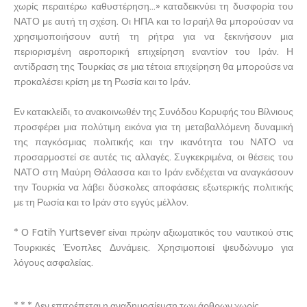
χωρίς περαιτέρω καθυστέρηση…» καταδεικνύει τη δυσφορία του
ΝΑΤΟ με αυτή τη σχέση. Οι ΗΠΑ και το Ισραήλ θα μπορούσαν να
χρησιμοποιήσουν αυτή τη ρήτρα για να ξεκινήσουν μια
περιορισμένη αεροπορική επιχείρηση εναντίον του Ιράν. Η
αντίδραση της Τουρκίας σε μια τέτοια επιχείρηση θα μπορούσε να
προκαλέσει κρίση με τη Ρωσία και το Ιράν.
Εν κατακλείδι, το ανακοινωθέν της Συνόδου Κορυφής του Βίλνιους
προσφέρει μια πολύτιμη εικόνα για τη μεταβαλλόμενη δυναμική
της παγκόσμιας πολιτικής και την ικανότητα του ΝΑΤΟ να
προσαρμοστεί σε αυτές τις αλλαγές. Συγκεκριμένα, οι θέσεις του
ΝΑΤΟ στη Μαύρη Θάλασσα και το Ιράν ενδέχεται να αναγκάσουν
την Τουρκία να λάβει δύσκολες αποφάσεις εξωτερικής πολιτικής
με τη Ρωσία και το Ιράν στο εγγύς μέλλον.
* Ο Fatih Yurtsever είναι πρώην αξιωματικός του ναυτικού στις
Τουρκικές Ένοπλες Δυνάμεις. Χρησιμοποιεί ψευδώνυμο για
λόγους ασφαλείας.
* * * Δεν επιτρέπεται η αναδημοσίευση των άρθρων χωρίς