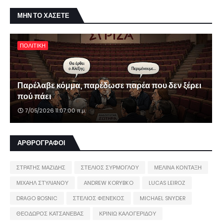
ΜΗΝ ΤΟ ΧΑΣΕΤΕ
ΠΟΛΙΤΙΚΗ
Παρέλαβε κόμμα, παρέδωσε παρέα που δεν ξέρει
πού πάει
7/05/2026 11:07:00 π.μ.
ΑΡΘΡΟΓΡΑΦΟΙ
ΣΤΡΑΤΗΣ ΜΑΖΙΔΗΣ
ΣΤΕΛΙΟΣ ΣΥΡΜΟΓΛΟΥ
ΜΕΛΙΝΑ ΚΟΝΤΑΞΗ
ΜΙΧΑΗΛ ΣΤΥΛΙΑΝΟΥ
ANDREW KORYBKO
LUCAS LEIROZ
DRAGO BOSNIC
ΣΤΕΛΙΟΣ ΦΕΝΕΚΟΣ
MICHAEL SNYDER
ΘΕΟΔΩΡΟΣ ΚΑΤΣΑΝΕΒΑΣ
ΚΡΙΝΙΩ ΚΑΛΟΓΕΡΙΔΟΥ