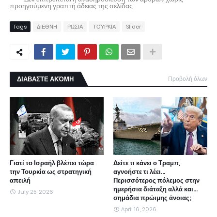
προηγούμενη γραπτή άδειας της σελίδας
Tags
ΔΙΕΘΝΗ
ΡΩΣΙΑ
ΤΟΥΡΚΙΑ
Slider
ΔΙΑΒΑΣΤΕ ΑΚΌΜΗ
Προβολή όλων
Γιατί το Ισραήλ βλέπει τώρα
Δείτε τι κάνει ο Τραμπ,
την Τουρκία ως στρατηγική
αγνοήστε τι λέει...
απειλή
Περισσότερος πόλεμος στην
ημερήσια διάταξη αλλά και...
July 25, 2026
σημάδια πρώιμης άνοιας;
April 16, 2026