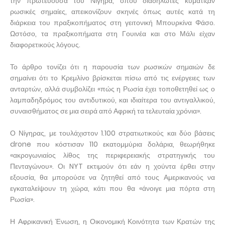
την πρωτεύουσα του Νίγηρα, όπου διαδηλωτές κυμάτιζαν
ρωσικές σημαίες, απεικονίζουν σκηνές όπως αυτές κατά τη
διάρκεια του πραξικοπήματος στη γειτονική Μπουρκίνα Φάσο.
Ωστόσο, τα πραξικοπήματα στη Γουινέα και στο Μάλι είχαν
διαφορετικούς λόγους.
Το άρθρο τονίζει ότι η παρουσία των ρωσικών σημαιών δε
σημαίνει ότι το Κρεμλίνο βρίσκεται πίσω από τις ενέργειες των
ανταρτών, αλλά συμβολίζει «πώς η Ρωσία έχει τοποθετηθεί ως ο
λαμπαδηδρόμος του αντιδυτικού, και ιδιαίτερα του αντιγαλλικού,
συναισθήματος σε μια σειρά από Αφρική τα τελευταία χρόνια».
Ο Νίγηρας, με τουλάχιστον 1.100 στρατιωτικούς και δύο βάσεις
drone που κόστισαν 110 εκατομμύρια δολάρια, θεωρήθηκε
«ακρογωνιαίος λίθος της περιφερειακής στρατηγικής του
Πενταγώνου». Οι NYT εκτιμούν ότι εάν η χούντα έρθει στην
εξουσία, θα μπορούσε να ζητηθεί από τους Αμερικανούς να
εγκαταλείψουν τη χώρα, κάτι που θα «άνοιγε μια πόρτα στη
Ρωσία».
Η Αφρικανική Ένωση, η Οικονομική Κοινότητα των Κρατών της