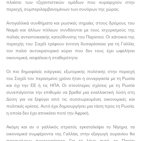
πλαίσιο των τζιχαντιστικών ομάδων που κυριαρχούν στην
περιοχή, συμπεριλαμβανομένων των συνόρων της χώρας.
Αντιγαλλικά συνθήματα και ρωσικές σημαίες στους δρόμους του
Νιαμέι και άλλων πόλεων συνδέονται με τους ισχυρισμούς της
παλιάς αντιαποικιακής κατεύθυνσης του Παρισιού. Οι κάτοικοι της
περιοχής του Σαχέλ τρέφουν έντονη δυσαρέσκεια για τη Γαλλία,
τον παλιό αυτοκρατορικό κύριο που δεν τους έχει ωφελήσει
οικονομικά, ασφάλεια ή σταθερότητα.
Οι πιο δημοφιλείς ενέργειες εξωτερικής πολιτικής στην περιοχή
του Σαχέλ τον περασμένο χρόνο ήταν η συνεργασία με τη Ρωσία
και όχι την ΕΕ ή τις ΗΠΑ. Οι στενότερες σχέσεις με τη Ρωσία
συνεπάγονται την επιθυμία να βρεθεί μια εναλλακτική λύση στη
Δύση για να ξεφύγει από τις συσσωρευμένες οικονομικές και
πολιτικές κρίσεις. Αυτό έχει δημιουργήσει μια τάση προς τη Ρωσία,
η οποία δεν έχει αποικίσει ποτέ την Αφρική.
Ακόμη και αν ο γαλλικός στρατός εγκαταλείψει το Νίγηρα, τα
οικονομικά συμφέροντα της Γαλλίας στην εξαγωγή ουρανίου θα
παραμείνουν προτεραιότητα. Για το λόγο αυτό, το Παρίσι