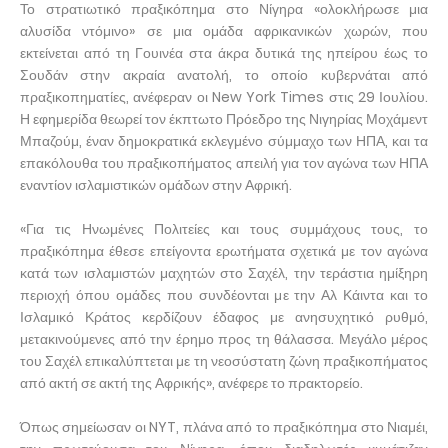
Το στρατιωτικό πραξικόπημα στο Νίγηρα «ολοκλήρωσε μια
αλυσίδα ντόμινο» σε μια ομάδα αφρικανικών χωρών, που
εκτείνεται από τη Γουινέα στα άκρα δυτικά της ηπείρου έως το
Σουδάν στην ακραία ανατολή, το οποίο κυβερνάται από
πραξικοπηματίες, ανέφεραν οι New York Times στις 29 Ιουλίου.
Η εφημερίδα θεωρεί τον έκπτωτο Πρόεδρο της Νιγηρίας Μοχάμεντ
Μπαζούμ, έναν δημοκρατικά εκλεγμένο σύμμαχο των ΗΠΑ, και τα
επακόλουθα του πραξικοπήματος απειλή για τον αγώνα των ΗΠΑ
εναντίον ισλαμιστικών ομάδων στην Αφρική.
«Για τις Ηνωμένες Πολιτείες και τους συμμάχους τους, το
πραξικόπημα έθεσε επείγοντα ερωτήματα σχετικά με τον αγώνα
κατά των ισλαμιστών μαχητών στο Σαχέλ, την τεράστια ημίξηρη
περιοχή όπου ομάδες που συνδέονται με την Αλ Κάιντα και το
Ισλαμικό Κράτος κερδίζουν έδαφος με ανησυχητικό ρυθμό,
μετακινούμενες από την έρημο προς τη θάλασσα. Μεγάλο μέρος
του Σαχέλ επικαλύπτεται με τη νεοσύστατη ζώνη πραξικοπήματος
από ακτή σε ακτή της Αφρικής», ανέφερε το πρακτορείο.
Όπως σημείωσαν οι NYT, πλάνα από το πραξικόπημα στο Νιαμέι,