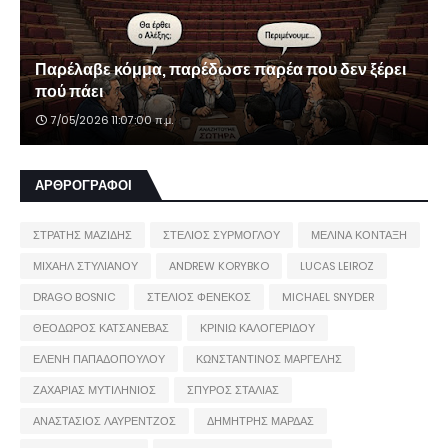
Παρέλαβε κόμμα, παρέδωσε παρέα που δεν ξέρει
πού πάει
7/05/2026 11:07:00 π.μ.
ΑΡΘΡΟΓΡΑΦΟΙ
ΣΤΡΑΤΗΣ ΜΑΖΙΔΗΣ
ΣΤΕΛΙΟΣ ΣΥΡΜΟΓΛΟΥ
ΜΕΛΙΝΑ ΚΟΝΤΑΞΗ
ΜΙΧΑΗΛ ΣΤΥΛΙΑΝΟΥ
ANDREW KORYBKO
LUCAS LEIROZ
DRAGO BOSNIC
ΣΤΕΛΙΟΣ ΦΕΝΕΚΟΣ
MICHAEL SNYDER
ΘΕΟΔΩΡΟΣ ΚΑΤΣΑΝΕΒΑΣ
ΚΡΙΝΙΩ ΚΑΛΟΓΕΡΙΔΟΥ
ΕΛΕΝΗ ΠΑΠΑΔΟΠΟΥΛΟΥ
ΚΩΝΣΤΑΝΤΙΝΟΣ ΜΑΡΓΕΛΗΣ
ΖΑΧΑΡΙΑΣ ΜΥΤΙΛΗΝΙΟΣ
ΣΠΥΡΟΣ ΣΤΑΛΙΑΣ
ΑΝΑΣΤΑΣΙΟΣ ΛΑΥΡΕΝΤΖΟΣ
ΔΗΜΗΤΡΗΣ ΜΑΡΔΑΣ