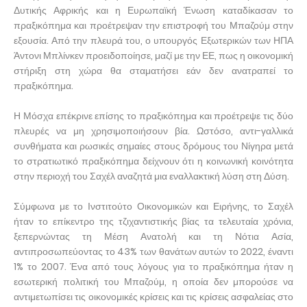
Δυτικής Αφρικής και η Ευρωπαϊκή Ένωση καταδίκασαν το
πραξικόπημα και προέτρεψαν την επιστροφή του Μπαζούμ στην
εξουσία. Από την πλευρά του, ο υπουργός Εξωτερικών των ΗΠΑ
Άντονι Μπλίνκεν προειδοποίησε, μαζί με την ΕΕ, πως η οικονομική
στήριξη στη χώρα θα σταματήσει εάν δεν ανατραπεί το
πραξικόπημα.
Η Μόσχα επέκρινε επίσης το πραξικόπημα και προέτρεψε τις δύο
πλευρές να μη χρησιμοποιήσουν βία. Ωστόσο, αντι-γαλλικά
συνθήματα και ρωσικές σημαίες στους δρόμους του Νίγηρα μετά
το στρατιωτικό πραξικόπημα δείχνουν ότι η κοινωνική κοινότητα
στην περιοχή του Σαχέλ αναζητά μια εναλλακτική λύση στη Δύση.
Σύμφωνα με το Ινστιτούτο Οικονομικών και Ειρήνης, το Σαχέλ
ήταν το επίκεντρο της τζιχαντιστικής βίας τα τελευταία χρόνια,
ξεπερνώντας τη Μέση Ανατολή και τη Νότια Ασία,
αντιπροσωπεύοντας το 43% των θανάτων αυτών το 2022, έναντι
1% το 2007. Ένα από τους λόγους για το πραξικόπημα ήταν η
εσωτερική πολιτική του Μπαζούμ, η οποία δεν μπορούσε να
αντιμετωπίσει τις οικονομικές κρίσεις και τις κρίσεις ασφαλείας στο