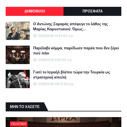
ΔΗΜΟΦΙΛΗ
ΠΡΟΣΦΑΤΑ
Ο Αντώνης Σαμαράς απέφυγε το λάθος της
Μαρίας Καρυστιανού. Όμως...
7/22/2026 10:52:00 π.μ.
Παρέλαβε κόμμα, παρέδωσε παρέα που δεν ξέρει
πού πάει
7/05/2026 11:07:00 π.μ.
Γιατί το Ισραήλ βλέπει τώρα την Τουρκία ως
στρατηγική απειλή
7/25/2026 06:27:00 μ.μ.
ΜΗΝ ΤΟ ΧΑΣΕΤΕ
ΠΟΛΙΤΙΚΗ