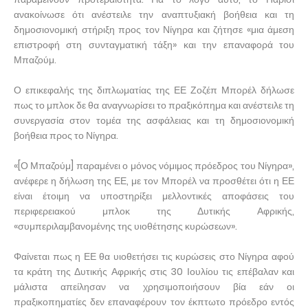
ανακοίνωσε ότι ανέστειλε την αναπτυξιακή βοήθεια και τη
δημοσιονομική στήριξη προς τον Νίγηρα και ζήτησε «μια άμεση
επιστροφή στη συνταγματική τάξη» και την επαναφορά του
Μπαζούμ.
Ο επικεφαλής της διπλωματίας της ΕΕ Ζοζέπ Μπορέλ δήλωσε
πως το μπλοκ δε θα αναγνωρίσει το πραξικόπημα και ανέστειλε τη
συνεργασία στον τομέα της ασφάλειας και τη δημοσιονομική
βοήθεια προς το Νίγηρα.
«[Ο Μπαζούμ] παραμένει ο μόνος νόμιμος πρόεδρος του Νίγηρα»,
ανέφερε η δήλωση της ΕΕ, με τον Μπορέλ να προσθέτει ότι η ΕΕ
είναι έτοιμη να υποστηρίξει μελλοντικές αποφάσεις του
περιφερειακού μπλοκ της Δυτικής Αφρικής,
«συμπεριλαμβανομένης της υιοθέτησης κυρώσεων».
Φαίνεται πως η ΕΕ θα υιοθετήσει τις κυρώσεις στο Νίγηρα αφού
τα κράτη της Δυτικής Αφρικής στις 30 Ιουλίου τις επέβαλαν και
μάλιστα απείλησαν να χρησιμοποιήσουν βία εάν οι
πραξικοπηματίες δεν επαναφέρουν τον έκπτωτο πρόεδρο εντός