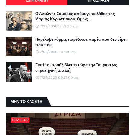
ΔΗΜΟΦΙΛΗ
ΠΡΟΣΦΑΤΑ
Ο Αντώνης Σαμαράς απέφυγε το λάθος της
Μαρίας Καρυστιανού. Όμως...
7/22/2026 10:52:00 π.μ.
Παρέλαβε κόμμα, παρέδωσε παρέα που δεν ξέρει
πού πάει
7/05/2026 11:07:00 π.μ.
Γιατί το Ισραήλ βλέπει τώρα την Τουρκία ως
στρατηγική απειλή
7/25/2026 06:27:00 μ.μ.
ΜΗΝ ΤΟ ΧΑΣΕΤΕ
ΠΟΛΙΤΙΚΗ