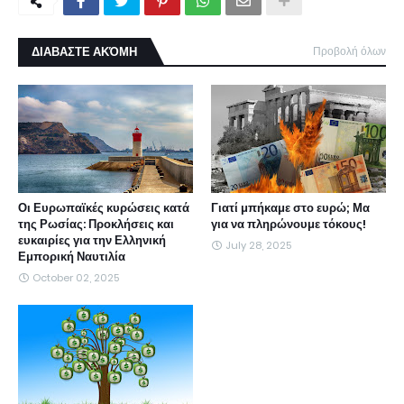
ΔΙΑΒΑΣΤΕ ΑΚΌΜΗ
Προβολή όλων
Οι Ευρωπαϊκές κυρώσεις κατά
Γιατί μπήκαμε στο ευρώ; Μα
της Ρωσίας: Προκλήσεις και
για να πληρώνουμε τόκους!
ευκαιρίες για την Ελληνική
July 28, 2025
Εμπορική Ναυτιλία
October 02, 2025