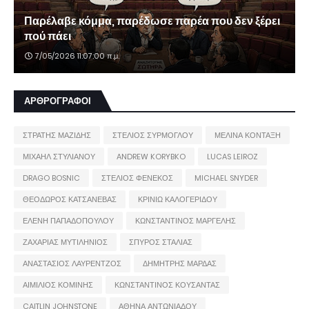
Παρέλαβε κόμμα, παρέδωσε παρέα που δεν ξέρει
πού πάει
7/05/2026 11:07:00 π.μ.
ΑΡΘΡΟΓΡΑΦΟΙ
ΣΤΡΑΤΗΣ ΜΑΖΙΔΗΣ
ΣΤΕΛΙΟΣ ΣΥΡΜΟΓΛΟΥ
ΜΕΛΙΝΑ ΚΟΝΤΑΞΗ
ΜΙΧΑΗΛ ΣΤΥΛΙΑΝΟΥ
ANDREW KORYBKO
LUCAS LEIROZ
DRAGO BOSNIC
ΣΤΕΛΙΟΣ ΦΕΝΕΚΟΣ
MICHAEL SNYDER
ΘΕΟΔΩΡΟΣ ΚΑΤΣΑΝΕΒΑΣ
ΚΡΙΝΙΩ ΚΑΛΟΓΕΡΙΔΟΥ
ΕΛΕΝΗ ΠΑΠΑΔΟΠΟΥΛΟΥ
ΚΩΝΣΤΑΝΤΙΝΟΣ ΜΑΡΓΕΛΗΣ
ΖΑΧΑΡΙΑΣ ΜΥΤΙΛΗΝΙΟΣ
ΣΠΥΡΟΣ ΣΤΑΛΙΑΣ
ΑΝΑΣΤΑΣΙΟΣ ΛΑΥΡΕΝΤΖΟΣ
ΔΗΜΗΤΡΗΣ ΜΑΡΔΑΣ
ΑΙΜΙΛΙΟΣ ΚΟΜΙΝΗΣ
ΚΩΝΣΤΑΝΤΙΝΟΣ ΚΟΥΣΑΝΤΑΣ
CAITLIN JOHNSTONE
ΑΘΗΝΑ ΑΝΤΩΝΙΑΔΟΥ