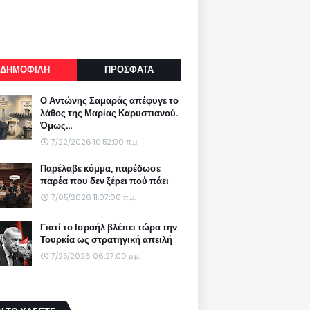
ΔΗΜΟΦΙΛΗ
ΠΡΟΣΦΑΤΑ
Ο Αντώνης Σαμαράς απέφυγε το
λάθος της Μαρίας Καρυστιανού.
Όμως...
7/22/2026 10:52:00 π.μ.
Παρέλαβε κόμμα, παρέδωσε
παρέα που δεν ξέρει πού πάει
7/05/2026 11:07:00 π.μ.
Γιατί το Ισραήλ βλέπει τώρα την
Τουρκία ως στρατηγική απειλή
7/25/2026 06:27:00 μ.μ.