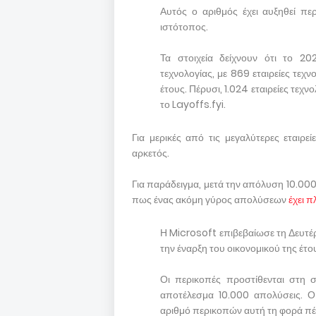
Αυτός ο αριθμός έχει αυξηθεί π
ιστότοπος.
Τα στοιχεία δείχνουν ότι το 2
τεχνολογίας, με 869 εταιρείες τε
έτους. Πέρυσι, 1.024 εταιρείες τε
το Layoffs.fyi.
Για μερικές από τις μεγαλύτερες εταιρ
αρκετός.
Για παράδειγμα, μετά την απόλυση 10.00
πως ένας ακόμη γύρος απολύσεων
έχει 
Η Microsoft επιβεβαίωσε τη Δευτέρ
την έναρξη του οικονομικού της έτο
Οι περικοπές προστίθενται στη 
αποτέλεσμα 10.000 απολύσεις. Ο
αριθμό περικοπών αυτή τη φορά πέ