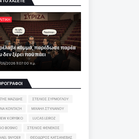
Ν ΤΟ ΧΑΣΕΤΕ
ΛΙΤΙΚΗ
ρέλαβε κόμμα, παρέδωσε παρέα
 δεν ξέρει πού πάει
/05/2026 11:07:00 π.μ.
ΘΡΟΓΡΑΦΟΙ
ΑΤΗΣ ΜΑΖΙΔΗΣ
ΣΤΕΛΙΟΣ ΣΥΡΜΟΓΛΟΥ
ΙΝΑ ΚΟΝΤΑΞΗ
ΜΙΧΑΗΛ ΣΤΥΛΙΑΝΟΥ
REW KORYBKO
LUCAS LEIROZ
GO BOSNIC
ΣΤΕΛΙΟΣ ΦΕΝΕΚΟΣ
HAEL SNYDER
ΘΕΟΔΩΡΟΣ ΚΑΤΣΑΝΕΒΑΣ