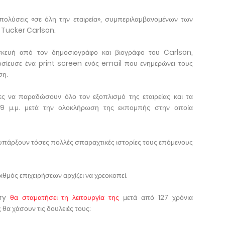
πολύσεις «σε όλη την εταιρεία», συμπεριλαμβανομένων των
 Tucker Carlson.
σκευή από τον δημοσιογράφο και βιογράφο του Carlson,
ίευσε ένα print screen ενός email που ενημερώνει τους
ση.
ς να παραδώσουν όλο τον εξοπλισμό της εταιρείας και τα
ις 9 μ.μ. μετά την ολοκλήρωση της εκπομπής στην οποία
α υπάρξουν τόσες πολλές σπαραχτικές ιστορίες τους επόμενους
ιθμός επιχειρήσεων αρχίζει να χρεοκοπεί.
ery
θα σταματήσει τη λειτουργία της
μετά από 127 χρόνια
ς θα χάσουν τις δουλειές τους: