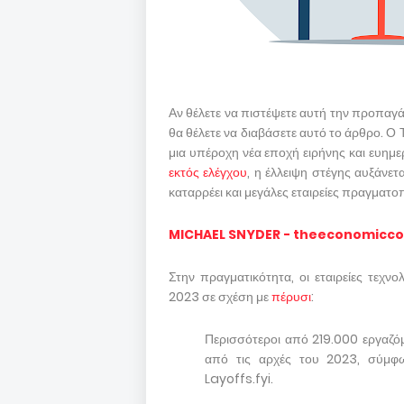
Αν θέλετε να πιστέψετε αυτή την προπαγ
θα θέλετε να διαβάσετε αυτό το άρθρο. Ο 
μια υπέροχη νέα εποχή ειρήνης και ευημε
εκτός ελέγχου
, η έλλειψη στέγης αυξάνετ
καταρρέει και μεγάλες εταιρείες πραγματο
MICHAEL SNYDER - theeconomicco
Στην πραγματικότητα, οι εταιρείες τεχν
2023 σε σχέση με
πέρυσι
:
Περισσότεροι από 219.000 εργαζόμ
από τις αρχές του 2023, σύμφ
Layoffs.fyi.