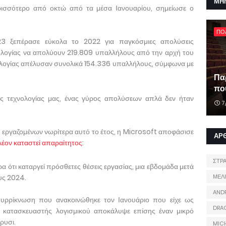
ΜΗ
ερισσότερο από οκτώ από τα μέσα Ιανουαρίου, σημείωσε ο
ΠΟ
023 ξεπέρασε εύκολα το 2022 για παγκόσμιες απολύσεις
χνολογίας να απολύουν 219.809 υπαλλήλους από την αρχή του
χνολογίας απέλυσαν συνολικά 154.336 υπαλλήλους, σύμφωνα με
Πα
που
είες τεχνολογίας μας, ένας γύρος απολύσεων απλά δεν ήταν
7
0 εργαζομένων νωρίτερα αυτό το έτος, η Microsoft αποφάσισε
ΑΡ
πλέον καταστεί απαραίτητος
:
ΣΤΡ
α ότι καταργεί πρόσθετες θέσεις εργασίας, μια εβδομάδα μετά
υς 2024.
ΜΕΛ
AND
συρρίκνωση που ανακοινώθηκε τον Ιανουάριο που είχε ως
DRA
 κατασκευαστής λογισμικού αποκάλυψε επίσης έναν μικρό
ρυσι.
MIC