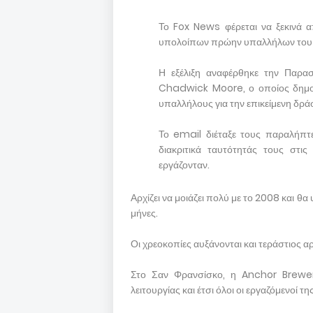
Το Fox News φέρεται να ξεκινά α
υπολοίπων πρώην υπαλλήλων του
Η εξέλιξη αναφέρθηκε την Παρα
Chadwick Moore, ο οποίος δημοσ
υπαλλήλους για την επικείμενη δρά
Το email διέταξε τους παραλήπτε
διακριτικά ταυτότητάς τους στ
εργάζονταν.
Αρχίζει να μοιάζει πολύ με το 2008 και θ
μήνες.
Οι χρεοκοπίες αυξάνονται και τεράστιος αρ
Στο Σαν Φρανσίσκο, η Anchor Brew
λειτουργίας και έτσι όλοι οι εργαζόμενοί τη