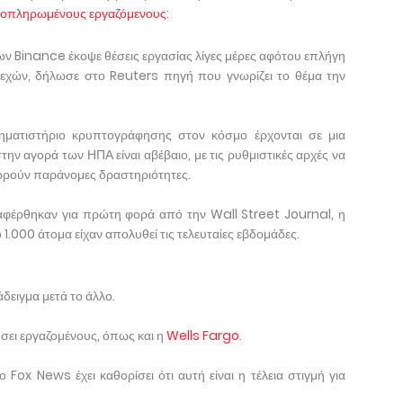
ιβοπληρωμένους εργαζόμενους
:
ν Binance έκοψε θέσεις εργασίας λίγες μέρες αφότου επλήγη
χών, δήλωσε στο Reuters πηγή που γνωρίζει το θέμα την
ηματιστήριο κρυπτογράφησης στον κόσμο έρχονται σε μια
την αγορά των ΗΠΑ είναι αβέβαιο, με τις ρυθμιστικές αρχές να
εωρούν παράνομες δραστηριότητες.
αφέρθηκαν για πρώτη φορά από την Wall Street Journal, η
1.000 άτομα είχαν απολυθεί τις τελευταίες εβδομάδες.
δειγμα μετά το άλλο.
ει εργαζομένους, όπως και η
Wells Fargo
.
Fox News έχει καθορίσει ότι αυτή είναι η τέλεια στιγμή για