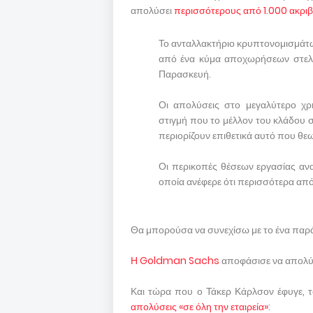
απολύσει
περισσότερους από 1.000 ακρ
Το ανταλλακτήριο κρυπτονομισμάτω
από ένα κύμα αποχωρήσεων στελε
Παρασκευή.
Οι απολύσεις στο μεγαλύτερο χρ
στιγμή που το μέλλον του κλάδου σ
περιορίζουν επιθετικά αυτό που θ
Οι περικοπές θέσεων εργασίας αν
οποία ανέφερε ότι περισσότερα από 
Θα μπορούσα να συνεχίσω με το ένα παρά
Η Goldman Sachs
αποφάσισε να απολύσ
Και τώρα που ο Τάκερ Κάρλσον έφυγε, το 
απολύσεις «σε όλη την εταιρεία»
: