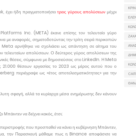
ΚΡΙΝ
ok, έχει ήδη πραγματοποιήσει
τρεις γύρους απολύσεων
μέχρι
ΕΛΕ
ΚΩΝ
latforms Inc. (META) έκανε επίσης τον τελευταίο γύρο
ΖΑΧΑ
να με αναφορές, σηματοδοτώντας την τρίτη σειρά περικοπών
 Η Meta αρνήθηκε να σχολιάσει ως απάντηση σε αίτημα του
ΑΝΑ
ν τελευταίων απολύσεων. Ο δεύτερος γύρος απολύσεων της
ΔΗΜ
εχνικές θέσεις, σύμφωνα με δημοσιεύσεις στο LinkedIn. Η Meta
ΚΩΝ
ής 21.000 θέσεων εργασίας το 2023 ως μέρος αυτού που ο
rberg περιέγραψε ως «έτος αποτελεσματικότητας» για την
CAIT
ΘΑΝ
όλυτη σφαγή, αλλά τα κυρίαρχα μέσα ενημέρωσης δεν κάνουν
ο Μπάιντεν να δείχνει κακός, έτσι;
ς περιστροφής που προσπαθεί να κάνει η κυβέρνηση Μπάιντεν,
ειγμα, την Παρασκευή μάθαμε πως η Binance αποφάσισε να