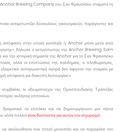
, η Anchor Brewing Company του Σαν Φρανσίσκο σταματά τη
οιία αντιμετωπίζει δύσκολους οικονομικούς παράγοντες και
.
ολη απόφαση στην οποία κατέληξε η Anchor μόνο μετά από
λόγησης», δήλωσε ο εκπρόσωπος της Anchor Brewing, Sam
α και την ιστορική σημασία της Anchor για το Σαν Φρανσίσκο
οποιίας, αλλά οι επιπτώσεις της πανδημίας, ο πληθωρισμός,
 εξαιρετικά ανταγωνιστική αγορά δεν άφησαν την εταιρεία με
ηρή απόφαση για διακοπή λειτουργίας».
συμβαίνει, οι αξιωματούχοι της Ομοσπονδιακής Τράπεζας
σότερες αυξήσεις επιτοκίων.
δραματικά τα επιτόκια και να δημιουργήσουν μια «ήπια
να, αλλά πολλοί
είναι δύσπιστοι για αυτόν τον ισχυρισμό
:
α ακολουθήσει ένα στενό μονοπάτι και να περιορίσει τον