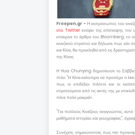
Freepen.gr -
Η εκπρόσωπος του κινεζ
στο Twitter
ενόψει της επίσκεψης του 
επέκρινε το άρθρο του Bloomberg, το οπ
κινεζικού στρατού και δήλωσε πως εάν σ
και Κίνα, θα προκληθεί από τις δραστηρ
της Κίνας.
Η Hua Chunying δημοσίευσε το Σάββατ
τίτλο "Η Κίνα καλύτερα να προσέχει τι λέε
πως οι επιδέξιοι πιλότοι και οι καπε
στρατεύματα από τις ακτές της με επικίνδ
πάνε πολύ μακριά».
"Για πολλούς Κινέζους αναγνώστες, αυτό 
μαθήματα ιστορίας και γεωγραφίας", έγρ
Συνέχισε, σημειώνοντας πως «αν προκύψε