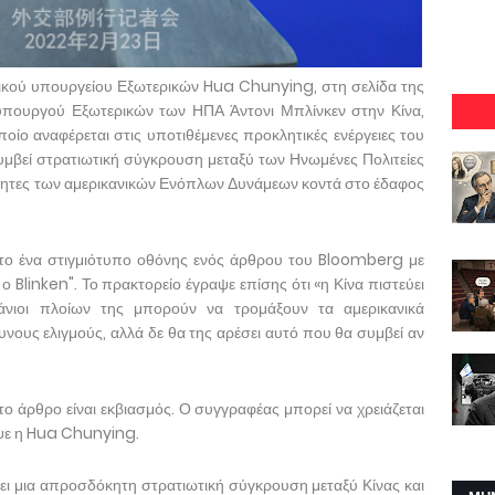
ικού υπουργείου Εξωτερικών Hua Chunying, στη σελίδα της
υπουργού Εξωτερικών των ΗΠΑ Άντονι Μπλίνκεν στην Κίνα,
οίο αναφέρεται στις υποτιθέμενες προκλητικές ενέργειες του
υμβεί στρατιωτική σύγκρουση μεταξύ των Ηνωμένες Πολιτείες
ιότητες των αμερικανικών Ενόπλων Δυνάμεων κοντά στο έδαφος
ο ένα στιγμιότυπο οθόνης ενός άρθρου του Bloomberg με
ι ο Blinken". Το πρακτορείο έγραψε επίσης ότι «η Κίνα πιστεύει
τάνιοι πλοίων της μπορούν να τρομάξουν τα αμερικανικά
υνους ελιγμούς, αλλά δε θα της αρέσει αυτό που θα συμβεί αν
το άρθρο είναι εκβιασμός. Ο συγγραφέας μπορεί να χρειάζεται
αψε η Hua Chunying.
ι μια απροσδόκητη στρατιωτική σύγκρουση μεταξύ Κίνας και