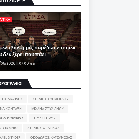
Ν ΤΟ ΧΑΣΕΤΕ
ΛΙΤΙΚΗ
ρέλαβε κόμμα, παρέδωσε παρέα
 δεν ξέρει πού πάει
/05/2026 11:07:00 π.μ.
ΘΡΟΓΡΑΦΟΙ
ΑΤΗΣ ΜΑΖΙΔΗΣ
ΣΤΕΛΙΟΣ ΣΥΡΜΟΓΛΟΥ
ΙΝΑ ΚΟΝΤΑΞΗ
ΜΙΧΑΗΛ ΣΤΥΛΙΑΝΟΥ
REW KORYBKO
LUCAS LEIROZ
GO BOSNIC
ΣΤΕΛΙΟΣ ΦΕΝΕΚΟΣ
HAEL SNYDER
ΘΕΟΔΩΡΟΣ ΚΑΤΣΑΝΕΒΑΣ