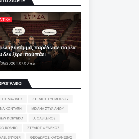
Ν ΤΟ ΧΑΣΕΤΕ
ΛΙΤΙΚΗ
ρέλαβε κόμμα, παρέδωσε παρέα
 δεν ξέρει πού πάει
/05/2026 11:07:00 π.μ.
ΘΡΟΓΡΑΦΟΙ
ΑΤΗΣ ΜΑΖΙΔΗΣ
ΣΤΕΛΙΟΣ ΣΥΡΜΟΓΛΟΥ
ΙΝΑ ΚΟΝΤΑΞΗ
ΜΙΧΑΗΛ ΣΤΥΛΙΑΝΟΥ
REW KORYBKO
LUCAS LEIROZ
GO BOSNIC
ΣΤΕΛΙΟΣ ΦΕΝΕΚΟΣ
HAEL SNYDER
ΘΕΟΔΩΡΟΣ ΚΑΤΣΑΝΕΒΑΣ