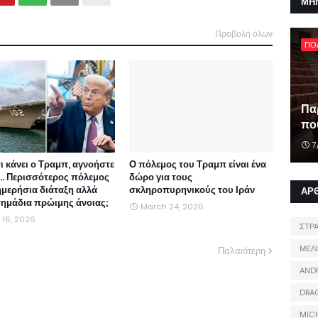
ΜΗ
Προβολή όλων
ΠΟ
Πα
που
7
τι κάνει ο Τραμπ, αγνοήστε
Ο πόλεμος του Τραμπ είναι ένα
ι... Περισσότερος πόλεμος
δώρο για τους
ημερήσια διάταξη αλλά
σκληροπυρηνικούς του Ιράν
ΑΡ
 σημάδια πρώιμης άνοιας;
March 24, 2026
l 16, 2026
ΣΤΡ
ΜΕΛ
Παλαιότερη
AND
DRA
MIC