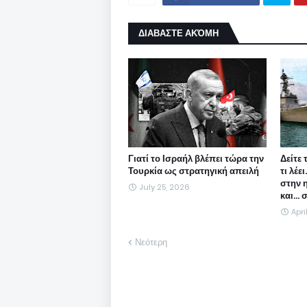
ΔΙΑΒΑΣΤΕ ΑΚΌΜΗ
Γιατί το Ισραήλ βλέπει τώρα την
Δείτε 
Τουρκία ως στρατηγική απειλή
τι λέε
στην 
July 25, 2026
και...
Apri
Νεότερη