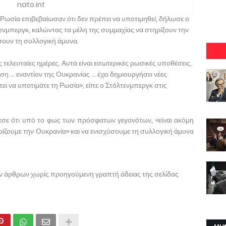
nato.int
Ρωσία επιβεβαίωσαν ότι δεν πρέπει να υποτιμηθεί, δήλωσε ο
νμπεργκ, καλώντας τα μέλη της συμμαχίας να στηρίξουν την
σουν τη συλλογική άμυνα.
ς τελευταίες ημέρες. Αυτά είναι εσωτερικές ρωσικές υποθέσεις,
 ... εναντίον της Ουκρανίας ... έχει δημιουργήσει νέες
ει να υποτιμάτε τη Ρωσία», είπε ο Στόλτενμπεργκ στις
σε ότι υπό το φως των πρόσφατων γεγονότων, «είναι ακόμη
ίζουμε την Ουκρανία» και να ενισχύσουμε τη συλλογική άμυνα
ων άρθρων χωρίς προηγούμενη γραπτή άδειας της σελίδας