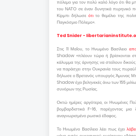
πόλεμο για τον πολύ καλό λόγο ότι θα μ
του ΝΑΤΟ σε έναν δυνητικά πυρηνικό π
Κίρμπι δήλωσε
ότι
το θεμέλιο της πολιτ
Παγκόσμιο Πόλεμο».
Ted Snider - libertarianinstitute.
Στις 11 Μαΐου, το Ηνωμένο Βασίλειο
απ
Shadow «πλέουν τώρα ή βρίσκονται στη
κάλυμμα της άρνησης να στείλουν δικού
να παράσχει στην Ουκρανία τους πυραύλ
δήλωσε ο Βρετανός υπουργός Άμυνας Μ
Shadow έχει βεληνεκές άνω των 155 μιλίω
συνόρων της Ρωσίας.
Οκτώ ημέρες αργότερα, οι Ηνωμένες Πολι
βομβαρδιστικά F-16, παρέχοντας μια
αναγνωρισμένο ρωσικό έδαφος.
Το Ηνωμένο Βασίλειο λέει πως έχει
λάβε
μόνο εντός ουκρανικού κυρίαρχου εδάφο