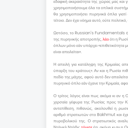
εδαφική ακεραιότητα της χώρας μας και 
χρησιμοποιήσουμε όλα τα οπλικά συστήμα
θα χρησιμοποιήσει πυρηνικά όπλα γιατί 
τέτοιο. Δεν έχει νόημα αυτό, ούτε πολιτικό,
Ωστόσο, το Russian's Fundamentals of
της πυρηνικής αποτροπής,
λέει
ότι η Ρωσ
όπλων μόνο εάν υπάρχει «επιθετικότητα μ
είναι απειλείται».
Η απειλή για κατάληψη της Κριμαίας απει
ύπαρξη του κράτους». Αν και η Ρωσία πι
πεδίο της μάχης, αφού αυτό δεν απειλείτ
πυρηνικό όπλο εάν έχανε την Κριμαία, αφο
Ο τρίτος λόγος είναι πως ακόμα κι αν η 
χερσαία γέφυρα της Ρωσίας προς την Κρι
αντεπίθεση, πιθανώς, ακολουθεί η ρωσι
αριθμό στρατιωτών στο Bakhmut και έχει
πυροβολικού της. Ο στρατιωτικός αναλυ
Ντάνιελ Ντέιβις
τόνισε
ότι, ακόμη κι αν η 