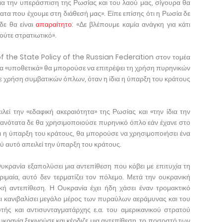
για την υπεράσπιση της Ρωσίας και του λαού μας, σίγουρα θα
τα που έχουμε στη διάθεσή μας». Είπε επίσης ότι η Ρωσία δε
δε θα είναι
απαραίτητο
: «Δε βλέπουμε καμία ανάγκη για κάτι
 ούτε στρατιωτικό».
 the State Policy of the Russian Federation στον τομέα
ία «υποθετικά» θα μπορούσε να επιτρέψει τη χρήση πυρηνικών
ε χρήση συμβατικών όπλων, όταν η ίδια η ύπαρξη του κράτους
λεί την «εδαφική ακεραιότητα» της Ρωσίας και «την ίδια την
θανότατα δε θα χρησιμοποιούσε πυρηνικό όπλο εάν έχανε στο
αι η ύπαρξη του κράτους, θα μπορούσε να χρησιμοποιήσει ένα
ύ αυτό απειλεί την ύπαρξη του κράτους.
Ουκρανία εξαπολύσει μια αντεπίθεση που κόβει με επιτυχία τη
μαία, αυτό δεν τερματίζει τον πόλεμο. Μετά την ουκρανική
κή αντεπίθεση. Η Ουκρανία έχει ήδη χάσει έναν τρομακτικό
 κανιβαλίσει μεγάλο μέρος των πυραύλων αεράμυνας και του
τής και αντισυνταγματάρχης ε.α. του αμερικανικού στρατού
Ουκρανία ξεκινούσε και κέρδιζε μια αντεπίθεση, το ποσοστό των