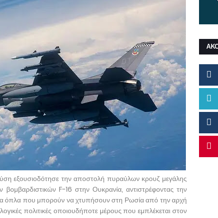
ΑΚ
 Δύση εξουσιοδότησε την αποστολή πυραύλων κρουζ μεγάλης
 βομβαρδιστικών F-16 στην Ουκρανία, αντιστρέφοντας την
νία όπλα που μπορούν να χτυπήσουν στη Ρωσία από την αρχή
ς λογικές πολιτικές οποιουδήποτε μέρους που εμπλέκεται στον