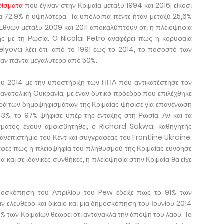
φίσματα
που έγιναν στην Κριμαία μεταξύ 1994 και 2016, είκοσι
α 72,9% ή υψηλότερα. Τα υπόλοιπα πέντε ήταν μεταξύ 25,6%
θνών μεταξύ 2009 και 2011 αποκαλύπτουν ότι η πλειοψηφία
ς με τη Ρωσία. Ο Nicolai Petro αναφέρει πως η κορυφαία
elyova λέει ότι, από το 1991 έως το 2014, το ποσοστό των
ταν πάντα μεγαλύτερο από 50%.
του 2014 με την υποστήριξη των ΗΠΑ που αντικατέστησε τον
ν ανατολική Ουκρανία, με έναν δυτικό πρόεδρο που επιλέχθηκε
ειρά των δημοψηφισμάτων της Κριμαίας ψήφισε για επανένωση
3%, το 97% ψήφισε υπέρ της ένταξης στη Ρωσία. Αν και τα
σματος έχουν αμφισβητηθεί, ο Richard Sakwa, καθηγητής
ανεπιστήμιο του Κεντ και συγγραφέας του Frontline Ukraine:
 σαφές πως η πλειοψηφία του πληθυσμού της Κριμαίας ευνόησε
α και σε ιδανικές συνθήκες, η πλειοψηφία στην Κριμαία θα είχε
ημοσκόπηση του Απριλίου του Pew έδειξε πως το 91% των
ν ελεύθερο και δίκαιο και μια δημοσκόπηση του Ιουνίου 2014
% των Κριμαίων θεωρεί ότι αντανακλά την άποψη του λαού. Το