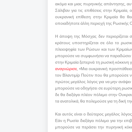
ακόμα και μιας πυρηνικής απάντησης, αυ
Σάλιβαν για τις επιθέσεις στην Κριμαί
ουκρανική επίθεση στην Κριμαία θα θ
οποιαδήποτε άλλη περιοχή της Ρωσικής 
Η άποψη της Μόσχας δεν περιορίζεται στ
κράτους υποστηρίζεται σε όλο το ρωσικ
πλειοψηφία των Ρώσων και των Κριμαίων,
μπορούσε να συμφωνήσει να παραδώσει την
στην Κριμαία ξεπερνά τη ρωσική κόκκινη
αναγνώρισε
, «Μια ουκρανική προσπάθεια 
τον Βλαντιμίρ Πούτιν που θα μπορούσε ν
πρώτος μεγάλος λόγος για να μην ανάψει τ
μπορούσε να οδηγήσει σε ευρύτερη ρωσικ
δε θα διεξάγει πλέον πόλεμο στην Ουκρα
τα ανατολικά, θα πολεμούσε για τη δική τη
Και αυτός είναι ο δεύτερος μεγάλος λόγος
Εάν η Ρωσία διεξάγει πόλεμο για την επι
μπορούσε να περάσει την πυρηνική κόκ