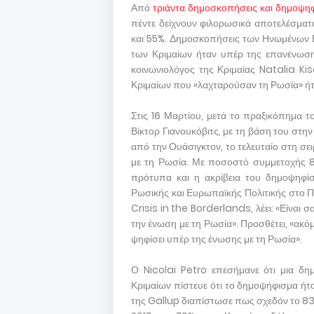
Από
τριάντα δημοσκοπήσεις και δημοψη
πέντε δείχνουν φιλορωσικά αποτελέσματ
και 55%. Δημοσκοπήσεις των Ηνωμένων Ε
των Κριμαίων ήταν υπέρ της επανένωση
κοινωνιολόγος της Κριμαίας Natalia Kis
Κριμαίων που «λαχταρούσαν τη Ρωσία» ή
Στις 16 Μαρτίου, μετά το πραξικόπημα 
Βίκτορ Γιανουκόβιτς, με τη βάση του στη
από την Ουάσιγκτον, το τελευταίο στη σ
με τη Ρωσία. Με ποσοστό συμμετοχής 8
πρότυπα και η ακρίβεια του δημοψηφί
Ρωσικής και Ευρωπαϊκής Πολιτικής στο Π
Crisis in the Borderlands, λέει: «Είναι
την ένωση με τη Ρωσία». Προσθέτει, «ακόμ
ψηφίσει υπέρ της ένωσης με τη Ρωσία».
Ο Nicolai Petro επεσήμανε ότι μια δ
Κριμαίων πίστευε ότι το δημοψήφισμα ήτα
της Gallup διαπίστωσε πως σχεδόν το 83