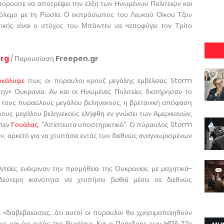
πορούσε να αποτρέψει την έλξη των Ηνωμένων Πολιτειών και
όλεμο με τη Ρωσία. Ο εκπρόσωπος του Λευκού Οίκου Τζον
ικής είναι ο στόχος του Μπάιντεν να «αποφύγει τον Τρίτο
org
/ Παρουσίαση
Freepen.gr
οκάλυψε
πως οι πύραυλοι κρουζ μεγάλης εμβέλειας Storm
ν» Ουκρανία. Αν και οι Ηνωμένες Πολιτείες διατήρησαν το
ς τους πυραύλους μεγάλου βεληνεκούς, η βρετανική απόφαση
ους μεγάλου βεληνεκούς ελήφθη εν γνώσει των Αμερικανών,
πεν
Γουάλας
. “Απίστευτα υποστηρικτικό”. Ο πύραυλος Storm
ν, αρκετό για να χτυπήσει εντός των διεθνώς αναγνωρισμένων
τείες ενέκριναν την προμήθεια της Ουκρανίας με μαχητικά-
 δεύτερη ικανότητα να χτυπήσει βαθιά μέσα σε διεθνώς
ι
«διαβεβαιώσεις…ότι αυτοί οι πύραυλοι θα χρησιμοποιηθούν
υς και όχι εντός της Ρωσίας». Και ο Πρόεδρος των ΗΠΑ Τζο