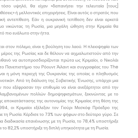
όσο υψηλό, θα είχαν «δαπανήσει την τελευταία [τους]
θέσεις» ή μελλοντικές επιχειρήσεις. Είναι αυτός ο στρατός που
κή αντεπίθεση. Εάν η ουκρανική τεπίθεση δεν είναι αρκετά
εμο νικώντας τη Ρωσία, μια μεγάλη ώθηση στην Κριμαία θα
τό πιο ευάλωτο στην ήττα.
ται στον πόλεμο, είναι η βούληση του λαού. Η πλειοψηφία των
μέρος της Ρωσίας και δε θέλουν να αιχμαλωτιστούν από την
 πιθανό να αυτοπροσδιορίζονται πρώτα ως Κριμαίοι, ο Νικολάι
το Πανεπιστήμιο του Ρόουντ Άιλαντ και συγγραφέας του The
ίναι η μόνη περιοχή της Ουκρανίας της οποίας ο πληθυσμός
οτικά». Από τη διάλυση της Σοβιετικής Ένωσης, υπάρχει μια
 που εξέφρασαν την επιθυμία να είναι ανεξάρτητοι από την
ιλαμβανομένων πολλών δημοψηφισμάτων, ξεκινώντας με το
ς αποκατάστασης της αυτονομίας της Κριμαίας στη θέση της
994, οι Κριμαίοι εξέλεξαν τον Γιούρι Μεσκόφ Πρόεδρο της
ε τη Ρωσία. Κέρδισε το 73% των ψήφων στο δεύτερο γύρο. Σε
μια διαδικασία επανένωσης με τη Ρωσία, το 78,4% υποστήριξε
αι το 82,2% υποστήριξε τη διπλή υπηκοότητα με τη Ρωσία.