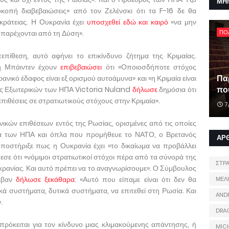
ΜΗ
οκοπή διαβεβαιώσεις» από τον Ζελένσκι ότι τα F-16 δε θα
κράτειας. Η Ουκρανία έχει
υποσχεθεί εδώ και καιρό
«να μην
 παρέχονται από τη Δύση».
ΠΟ
επίθεση, αυτό αφήνει το επικίνδυνο ζήτημα της Κριμαίας.
η Μπάιντεν έχουν
επιβεβαιώσει
ότι «Οποιοσδήποτε στόχος
Πα
ανικό έδαφος είναι εξ ορισμού αυτοάμυνα» και «η Κριμαία είναι
που
ός Εξωτερικών των ΗΠΑ Victoria Nuland
δήλωσε
δημόσια ότι
επιθέσεις σε στρατιωτικούς στόχους στην Κριμαία».
7
ικών επιθέσεων εντός της Ρωσίας, ορισμένες από τις οποίες
α των ΗΠΑ και όπλα που προμήθευε το ΝΑΤΟ, ο Βρετανός
ΑΡ
ποστήριξε πως η Ουκρανία έχει «το δικαίωμα να προβάλλει
σε ότι «νόμιμοι στρατιωτικοί στόχοι πέρα ​​από τα σύνορά της
ΣΤΡ
ρανίας. Και αυτό πρέπει να το αναγνωρίσουμε». Ο Σύμβουλος
λιβαν
δήλωσε ξεκάθαρα
: «Αυτό που είπαμε είναι ότι δεν θα
ΜΕΛ
κά συστήματα, δυτικά συστήματα, να επιτεθεί στη Ρωσία. Και
AND
.
DRA
 πρόκειται για τον κίνδυνο μιας κλιμακούμενης απάντησης, ή
MIC