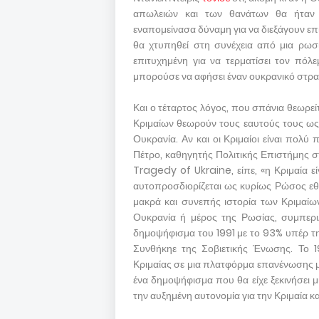
απωλειών και των θανάτων θα ήταν τ
εναπομείνασα δύναμη για να διεξάγουν επι
θα χτυπηθεί στη συνέχεια από μια ρωσι
επιτυχημένη για να τερματίσει τον πόλ
μπορούσε να αφήσει έναν ουκρανικό στρα
Και ο τέταρτος λόγος, που σπάνια θεωρεί
Κριμαίων θεωρούν τους εαυτούς τους ως 
Ουκρανία. Αν και οι Κριμαίοι είναι πολύ
Πέτρο, καθηγητής Πολιτικής Επιστήμης σ
Tragedy of Ukraine, είπε, «η Κριμαία ε
αυτοπροσδιορίζεται ως κυρίως Ρώσος εθν
μακρά και συνεπής ιστορία των Κριμαίων
Ουκρανία ή μέρος της Ρωσίας, συμπερ
δημοψήφισμα του 1991 με το 93% υπέρ τη
Συνθήκηε της Σοβιετικής Ένωσης. Το 1
Κριμαίας σε μια πλατφόρμα επανένωσης μ
ένα δημοψήφισμα που θα είχε ξεκινήσει 
την αυξημένη αυτονομία για την Κριμαία κ