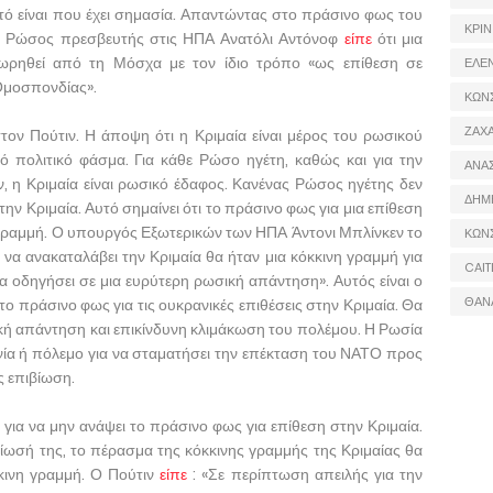
τό είναι που έχει σημασία. Απαντώντας στο πράσινο φως του
ΚΡΙΝ
α, ο Ρώσος πρεσβευτής στις ΗΠΑ Ανατόλι Αντόνοφ
είπε
ότι μια
εωρηθεί από τη Μόσχα με τον ίδιο τρόπο «ως επίθεση σε
ΕΛΕ
Ομοσπονδίας».
ΚΩΝ
ΖΑΧΑ
ον Πούτιν. Η άποψη ότι η Κριμαία είναι μέρος του ρωσικού
ό πολιτικό φάσμα. Για κάθε Ρώσο ηγέτη, καθώς και για την
ΑΝΑ
 η Κριμαία είναι ρωσικό έδαφος. Κανένας Ρώσος ηγέτης δεν
ΔΗΜ
 Κριμαία. Αυτό σημαίνει ότι το πράσινο φως για μια επίθεση
 γραμμή. Ο υπουργός Εξωτερικών των ΗΠΑ Άντονι Μπλίνκεν το
ΚΩΝ
να ανακαταλάβει την Κριμαία θα ήταν μια κόκκινη γραμμή για
CAIT
α οδηγήσει σε μια ευρύτερη ρωσική απάντηση». Αυτός είναι ο
ΘΑΝ
ο πράσινο φως για τις ουκρανικές επιθέσεις στην Κριμαία. Θα
ή απάντηση και επικίνδυνη κλιμάκωση του πολέμου. Η Ρωσία
νία ή πόλεμο για να σταματήσει την επέκταση του ΝΑΤΟ προς
ς επιβίωση.
 για να μην ανάψει το πράσινο φως για επίθεση στην Κριμαία.
βίωσή της, το πέρασμα της κόκκινης γραμμής της Κριμαίας θα
κινη γραμμή. Ο Πούτιν
είπε
: «Σε περίπτωση απειλής για την