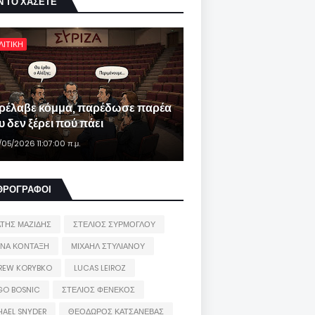
Ν ΤΟ ΧΑΣΕΤΕ
ΛΙΤΙΚΗ
ρέλαβε κόμμα, παρέδωσε παρέα
 δεν ξέρει πού πάει
/05/2026 11:07:00 π.μ.
ΘΡΟΓΡΑΦΟΙ
ΑΤΗΣ ΜΑΖΙΔΗΣ
ΣΤΕΛΙΟΣ ΣΥΡΜΟΓΛΟΥ
ΙΝΑ ΚΟΝΤΑΞΗ
ΜΙΧΑΗΛ ΣΤΥΛΙΑΝΟΥ
REW KORYBKO
LUCAS LEIROZ
GO BOSNIC
ΣΤΕΛΙΟΣ ΦΕΝΕΚΟΣ
HAEL SNYDER
ΘΕΟΔΩΡΟΣ ΚΑΤΣΑΝΕΒΑΣ