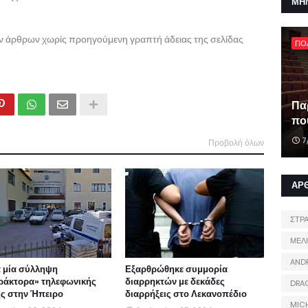
ΜΗ
ων άρθρων χωρίς προηγούμενη γραπτή άδειας της σελίδας
ΠΟ
Πα
που
7
Προβολή όλων
ΑΡ
ΣΤΡ
ΜΕΛ
AND
 μία σύλληψη
Εξαρθρώθηκε συμμορία
ράκτορα» τηλεφωνικής
διαρρηκτών με δεκάδες
DRA
ς στην Ήπειρο
διαρρήξεις στο Λεκανοπέδιο
MIC