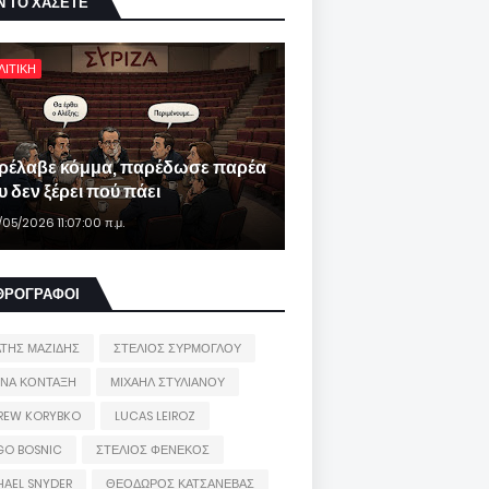
Ν ΤΟ ΧΑΣΕΤΕ
ΛΙΤΙΚΗ
ρέλαβε κόμμα, παρέδωσε παρέα
 δεν ξέρει πού πάει
/05/2026 11:07:00 π.μ.
ΘΡΟΓΡΑΦΟΙ
ΑΤΗΣ ΜΑΖΙΔΗΣ
ΣΤΕΛΙΟΣ ΣΥΡΜΟΓΛΟΥ
ΙΝΑ ΚΟΝΤΑΞΗ
ΜΙΧΑΗΛ ΣΤΥΛΙΑΝΟΥ
REW KORYBKO
LUCAS LEIROZ
GO BOSNIC
ΣΤΕΛΙΟΣ ΦΕΝΕΚΟΣ
HAEL SNYDER
ΘΕΟΔΩΡΟΣ ΚΑΤΣΑΝΕΒΑΣ