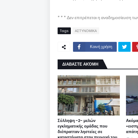
* * * Δεν επιτρέπεται η αναδημοσίευση τ
Tags
ΑΣΤΥΝΟΜΙΚΑ
Κοινή χρήση
ΔΙΑΒΑΣΤΕ ΑΚΌΜΗ
Σύλληψη -2- μελών
Ακόμα
εγκληματικής ομάδας που
«εισπ
διέπρατταν ληστείες σε
απάτη
καταστήματα στην περιοχή του