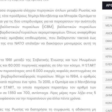
ΑΡ
νασα συμφωνία ελέγχου πυρηνικών όπλων μεταξύ Ρωσίας και
 τότε προέδρους Ντμίτρι Μεντβέντεφ και Μπαράκ Ομπάμα το
ΣΤΡ
αι για τις δύο υπερδυνάμεις για να περιορίσουν την ανάπτυξη
ΜΕΛ
 βαλλιστικών πυραύλων (ICBM), βαλλιστικών πυραύλων
μβαρδιστικών/πυραύλων αερομεταφορέων. Όπως αναφέρθηκε
AND
ικές αμοιβαίες επιθεωρήσεις, που διεξάγονταν τακτικά έως
DRA
ς της στο ΝΑΤΟ επέλεξαν να διακόψουν μονομερώς αυτή τη
MIC
ΚΡΙΝ
ο 1991 μεταξύ της Σοβιετικής Ένωσης και των Ηνωμένων
ΕΛΕ
ως και 60.000 πυρηνικές κεφαλές σε όλο τον κόσμο. Η START
ουν περισσότερες από 6.000 ενεργές κεφαλές ανεπτυγμένες σε
ΚΩΝ
 βομβαρδιστικά/φορείς πυραύλων. Μέχρι το 1994, ο αριθμός
ΖΑΧΑ
τά περίπου ένα τρίτο. Το 2010, ο Ομπάμα και ο Μεντβέντεφ
 START, το οποίο περιόρισε περαιτέρω τον αριθμό των
ΑΝΑ
 1.550 και 700, αντίστοιχα. Λίγες μέρες πριν λήξει στις 5
ΔΗΜ
οφάσισαν να την παρατείνουν για άλλα πέντε χρόνια.
ΚΩΝ
ες της Ρωσίας να διατηρήσει τη συμφωνία, η αδιάκοπη μη
CAIT