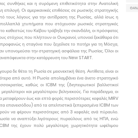
 συνθήκες και η συρόμενη επιθετικότητα στην Ανατολική
ΘΑΝ
επιλογή. Οι αμερικανικές επιθέσεις σε ρωσικής στρατηγικής
πό τους λόγους για την αντίδραση της Ρωσίας, αλλά ίσως η
 πολλαπλά χτυπήματα που στόχευσαν ρωσικές στρατηγικές
ώ το καθεστώς του Κιέβου τράβηξε την σκανδάλη, οι πρόσφατες
υς στόχους που πλήττουν οι Ουκρανοί, υπονοεί ξεκάθαρα ότι
ν προφανώς η σταγόνα που ξεχείλισε το ποτήρι για τη Μόσχα,
ν υπονομεύσει την στρατηγική ασφάλεια της Ρωσίας. Όλοι οι
αναπόφευκτα στην κατάρρευση του New START.
υρα δε θέτει τη Ρωσία σε μειονεκτική θέση. Αντίθετα, είναι οι
ότερα από αυτό. Η Ρωσία απολαμβάνει ένα άνετο στρατηγικό
σσοκρατίας, καθώς οι ICBM της (διηπειρωτικοί βαλλιστικοί
 μεγαλύτεροι και μεγαλύτερου βεληνεκούς. Για παράδειγμα, οι
α μεταφέρουν έως και επτά φορές περισσότερες κεφαλές MIRV
τα επανεισόδου) από τα απελπιστικά ξεπερασμένα ICBM των
ούν να φέρουν περισσότερες από 3 κεφαλές ανά πύραυλο.
ωσία να αναπτύξει λιγότερους πυραύλους από τις ΗΠΑ, ενώ
 ICBM της έχουν πολύ μεγαλύτερη χωρητικότητα ωφέλιμου