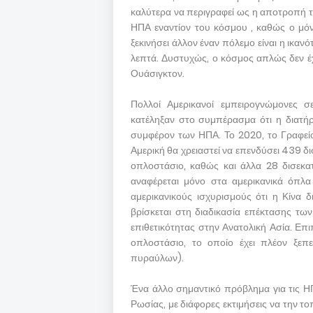
καλύτερα να περιγραφεί ως η αποτροπή τ
ΗΠΑ εναντίον του κόσμου , καθώς ο μόν
ξεκινήσει άλλον έναν πόλεμο είναι η ικαν
λεπτά. Δυστυχώς, ο κόσμος απλώς δεν έχ
Ουάσιγκτον.
Πολλοί Αμερικανοί εμπειρογνώμονες σ
κατέληξαν στο συμπέρασμα ότι η διατ
συμφέρον των ΗΠΑ. Το 2020, το Γραφε
Αμερική θα χρειαστεί να επενδύσει 439 δι
οπλοστάσιο, καθώς και άλλα 28 δισεκατ
αναφέρεται μόνο στα αμερικανικά όπλ
αμερικανικούς ισχυρισμούς ότι η Κίνα 
βρίσκεται στη διαδικασία επέκτασης τω
επιθετικότητας στην Ανατολική Ασία. Επι
οπλοστάσιο, το οποίο έχει πλέον ξεπε
πυραύλων).
Ένα άλλο σημαντικό πρόβλημα για τις ΗΠ
Ρωσίας, με διάφορες εκτιμήσεις να την 