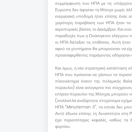
συμμόρφωση των ΗΠΑ με τις υπάρχουσες
Ευρώπη δεν άφησαν τη Μόσχα χωρίς άλλη 
ενεργειακή υποδομή ήταν επίσης ένας α
χειρότερη παραβίαση των ΗΠΑ ήταν τα
αεροπορικές βάσεις το Δεκέμβριο. Και εν
παραδοχές πως η Ουάσιγκτον ελέγχουν το
οι ΗΠΑ διέταξαν τις επιθέσεις. Αυτή ήτα
αφού τα χτυπήματα θα μπορούσαν να είχα
προαναφερθέντες παράγοντες οδήγησαν 
Και όμως, η νέα στρατηγική κατάσταση σίγο
ΗΠΑ που πρόκειται να χάσουν τα περισσ
πλεονέκτημα έναντι της πολεμικής θαλα
πύραυλοι) είναι ασύγκριτα πιο σύγχρονοι,
επίγειοι πύραυλοι της Μόσχας μπορούν ν
(πολλαπλά ανεξάρτητα στοχεύσιμα οχήμα
ΗΠΑ "Minuteman 3", τα οποία δεν μπορ
Αυτό έδωσε επίσης τη δυνατότητα στη Ρ
έχει περισσότερες κεφαλές, καθώς τα
φορτίου.