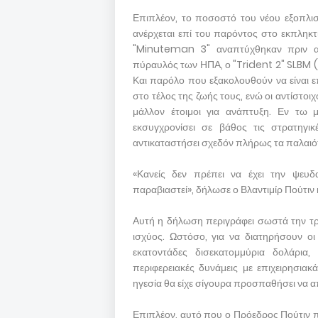
Επιπλέον, το ποσοστό του νέου εξοπλισ
ανέρχεται επί του παρόντος στο εκπληκτ
"Minuteman 3" αναπτύχθηκαν πριν α
πύραυλός των ΗΠΑ, ο "Trident 2" SLBM (
Και παρόλο που εξακολουθούν να είναι ε
στο τέλος της ζωής τους, ενώ οι αντίστοι
μάλλον έτοιμοι για ανάπτυξη. Εν τω 
εκσυγχρονίσει σε βάθος τις στρατηγικ
αντικαταστήσει σχεδόν πλήρως τα παλαιό
«Κανείς δεν πρέπει να έχει την ψευδ
παραβιαστεί», δήλωσε ο Βλαντιμίρ Πούτιν κ
Αυτή η δήλωση περιγράφει σωστά την τ
ισχύος. Ωστόσο, για να διατηρήσουν ο
εκατοντάδες δισεκατομμύρια δολάρια,
περιφερειακές δυνάμεις με επιχειρησια
ηγεσία θα είχε σίγουρα προσπαθήσει να α
Επιπλέον, αυτό που ο Πρόεδρος Πούτιν π