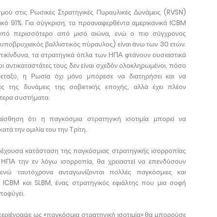
μού στις Ρωσικές Στρατηγικές Πυραυλικές Δυνάμεις (RVSN)
ικό 91%. Για σύγκριση, τα προαναφερθέντα αμερικανικά ICBM
πό περισσότερο από μισό αιώνα, ενώ ο πιο σύγχρονος
υποβρυχιακός βαλλιστικός πύραυλος) είναι άνω των 30 ετών.
πικίνδυνα, τα στρατηγικά όπλα των ΗΠΑ φτάνουν ουσιαστικά
χοι αντικαταστάτες τους δεν είναι σχεδόν ολοκληρωμένοι, πόσο
μεταξύ, η Ρωσία όχι μόνο μπόρεσε να διατηρήσει και να
ές της δυνάμεις της σοβιετικής εποχής, αλλά έχει πλέον
τερα συστήματα.
αίσθηση ότι η παγκόσμια στρατηγική ισοτιμία μπορεί να
ατά την ομιλία του την Τρίτη.
ρέχουσα κατάσταση της παγκόσμιας στρατηγικής ισορροπίας
ι ΗΠΑ την εν λόγω ισορροπία, θα χρειαστεί να επενδύσουν
 ενώ ταυτόχρονα ανταγωνίζονται πολλές παγκόσμιες και
κά ICBM και SLBM, ένας στρατηγικός εφιάλτης που μια σοφή
ποφύγει.
εριέγραψε ως «παγκόσμια στρατηγική ισοτιμία» θα μπορούσε