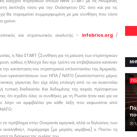
ήκη ελέγχου πυρηνικών όπλων New START με τις Ηνωμένες
εστη έκπληξη τόσο για την Ουάσιγκτον DC όσο και για τις
χα θα παραμείνει συμμορφωμένη με μια συνθήκη που τόσο
α χρόνο.
ολιτικός και στρατιωτικός αναλυτής -
infobrics.org
/
σίας, η Νέα START (Συνθήκη για τη μείωση των στρατηγικών
ρυσι, καθώς η Μόσχα δεν είχε τρόπο να επιβεβαιώσει κανέναν
ΜΗ
ε την κατάσταση του στρατηγικού οπλοστασίου της Αμερικής.
η των εγκαταστάσεων των ΗΠΑ / ΝΑΤΟ (αναπόσπαστο μέρος
ΠΟ
τικός γίγαντας δεν είχε άλλη επιλογή από το να αναστείλει
ή τυπική διαδικασία. Και δεδομένης της σειράς πρόσφατων
ς ότι σχεδόν όλες οι συνθήκες με τη Ρωσία ήταν εκεί για να
ε λόγο να αμφιβάλλει για κάθε λέξη που εκφωνείται από
Πα
/ΝΑΤΟ.
που
ει το πρόβλημα στην Ουκρανία ειρηνικά, αλλά οι δηλώσεις των
7
 αναληθείς», περιέγραψε (με μεγάλη ακρίβεια) ο Πούτιν τη
τά τη διάρκεια της ομιλίας του.