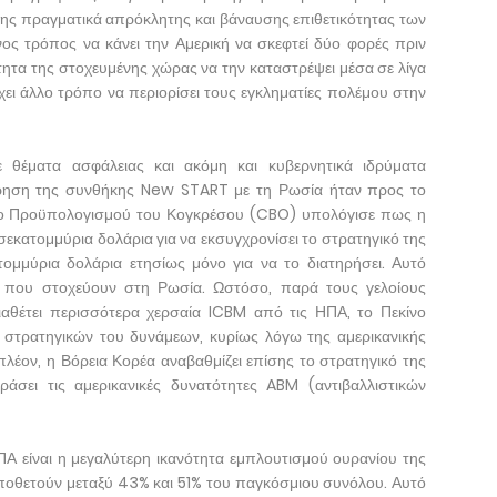
ης πραγματικά απρόκλητης και βάναυσης επιθετικότητας των
ος τρόπος να κάνει την Αμερική να σκεφτεί δύο φορές πριν
ότητα της στοχευμένης χώρας να την καταστρέψει μέσα σε λίγα
ει άλλο τρόπο να περιορίσει τους εγκληματίες πολέμου στην
ε θέματα ασφάλειας και ακόμη και κυβερνητικά ιδρύματα
ήρηση της συνθήκης New START με τη Ρωσία ήταν προς το
ίο Προϋπολογισμού του Κογκρέσου (CBO) υπολόγισε πως η
σεκατομμύρια δολάρια για να εκσυγχρονίσει το στρατηγικό της
ομμύρια δολάρια ετησίως μόνο για να το διατηρήσει. Αυτό
α που στοχεύουν στη Ρωσία. Ωστόσο, παρά τους γελοίους
διαθέτει περισσότερα χερσαία ICBM από τις ΗΠΑ, το Πεκίνο
ν στρατηγικών του δυνάμεων, κυρίως λόγω της αμερικανικής
πλέον, η Βόρεια Κορέα αναβαθμίζει επίσης το στρατηγικό της
ράσει τις αμερικανικές δυνατότητες ABM (αντιβαλλιστικών
Α είναι η μεγαλύτερη ικανότητα εμπλουτισμού ουρανίου της
τοποθετούν μεταξύ 43% και 51% του παγκόσμιου συνόλου. Αυτό