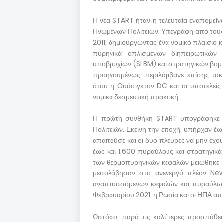
Η νέα START ήταν η τελευταία εναπομεί
Ηνωμένων Πολιτειών. Υπεγράφη από τους
2011, δημιουργώντας ένα νομικό πλαίσιο κ
πυρηνικά οπλισμένων διηπειρωτικών
υποβρυχίων (SLBM) και στρατηγικών βο
προηγουμένως, περιλάμβανε επίσης τακτ
ότου η Ουάσιγκτον DC και οι υποτελεί
νομικά δεσμευτική πρακτική.
Η πρώτη συνθήκη START υπογράφηκε τ
Πολιτειών. Εκείνη την εποχή, υπήρχαν έ
απαιτούσε και οι δύο πλευρές να μην έχ
έως και 1.600 πυραύλους και στρατηγικά
των θερμοπυρηνικών κεφαλών μειώθηκε κα
μεσολάβησαν στο ανενεργό πλέον New
αναπτυσσόμενων κεφαλών και πυραύλων σε
Φεβρουαρίου 2021, η Ρωσία και οι ΗΠΑ απ
Ωστόσο, παρά τις καλύτερες προσπάθει