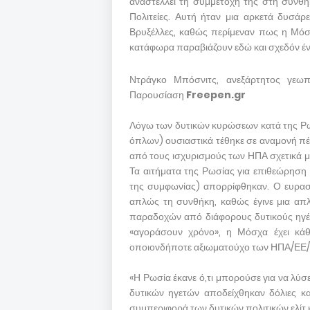
αναστέλλει τη συμμετοχή της στη συνθ
Πολιτείες. Αυτή ήταν μια αρκετά δυσάρ
Βρυξέλλες, καθώς περίμεναν πως η Μόσ
κατάφωρα παραβιάζουν εδώ και σχεδόν έν
Ντράγκο Μπόσνιτς, ανεξάρτητος γεωπ
Παρουσίαση
Freepen.gr
Λόγω των δυτικών κυρώσεων κατά της Ρω
όπλων) ουσιαστικά τέθηκε σε αναμονή πέ
από τους ισχυρισμούς των ΗΠΑ σχετικά μ
Τα αιτήματα της Ρωσίας για επιθεώρησ
της συμφωνίας) απορρίφθηκαν. Ο ευρασια
απλώς τη συνθήκη, καθώς έγινε μια απλ
παραδοχών από διάφορους δυτικούς ηγέτε
«αγοράσουν χρόνο», η Μόσχα έχει κάθ
οποιονδήποτε αξιωματούχο των ΗΠΑ/ΕΕ
«Η Ρωσία έκανε ό,τι μπορούσε για να λύσ
δυτικών ηγετών αποδείχθηκαν δόλιες και
συμπεριφορά των δυτικών πολιτικών ελίτ κα