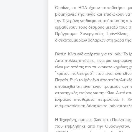
Ομοίως, οι ΗΠΑ έχουν τοποθετήσει μι
βιομηχανίες της Κίνας και επιδιώκουν να
την Τεχεράνη να διαφοροποιήσουν τις συ
εμβαθύνουν τους δεσμούς μεταξύ τους σε
Πρόγραμμα Συνεργασίας Ιράν-Κίνας,
δισεκατομμυρίων δολαρίων στη χώρα της
Γιατί η Κίνα ενδιαφέρεται για το Ιράν; Το
Από πολλές απόψεις, είναι μια κοιμωμέ
είναι μια από τις πιο πυκνοκατοικημένες 
"κράτος πολιτισμού", που είναι ένα έθν
Περσία. Ενώ το Ιράν έχει υποστεί πολιτικ
αποδειχθεί ότι είναι ένας τρομερός αντ
στρατηγικός εταίρος για την Κίνα. Αυτό 
κλίμακας αποθέματα πετρελαίου. Η Κίν
αντιμετωπίσει τη Δύση και το Ιράν αποτελ
Η Τεχεράνη, ομοίως, βλέπει το Πεκίνο ως
που επιβλήθηκε από την Ουάσινγκτον. 