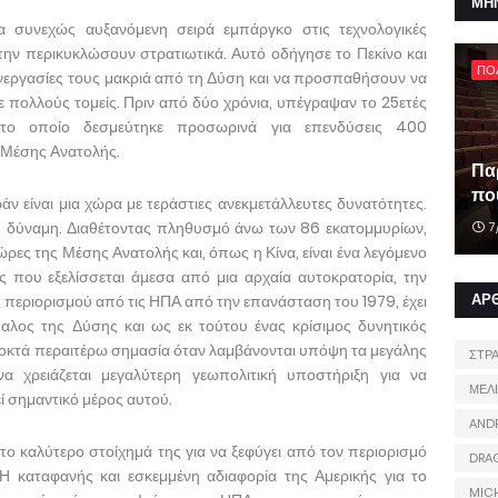
ΜΗ
α συνεχώς αυξανόμενη σειρά εμπάργκο στις τεχνολογικές
 την περικυκλώσουν στρατιωτικά. Αυτό οδήγησε το Πεκίνο και
ΠΟ
νεργασίες τους μακριά από τη Δύση και να προσπαθήσουν να
 πολλούς τομείς. Πριν από δύο χρόνια, υπέγραψαν το 25ετές
 το οποίο δεσμεύτηκε προσωρινά για επενδύσεις 400
 Μέσης Ανατολής.
Πα
που
 Ιράν είναι μια χώρα με τεράστιες ανεκμετάλλευτες δυνατότητες.
νη δύναμη. Διαθέτοντας πληθυσμό άνω των 86 εκατομμυρίων,
7
χώρες της Μέσης Ανατολής και, όπως η Κίνα, είναι ένα λεγόμενο
ος που εξελίσσεται άμεσα από μια αρχαία αυτοκρατορία, την
ΑΡ
ές περιορισμού από τις ΗΠΑ από την επανάσταση του 1979, έχει
ίπαλος της Δύσης και ως εκ τούτου ένας κρίσιμος δυνητικός
αποκτά περαιτέρω σημασία όταν λαμβάνονται υπόψη τα μεγάλης
ΣΤΡ
α χρειάζεται μεγαλύτερη γεωπολιτική υποστήριξη για να
ΜΕΛ
εί σημαντικό μέρος αυτού.
AND
 το καλύτερο στοίχημά της για να ξεφύγει από τον περιορισμό
DRA
Η καταφανής και εσκεμμένη αδιαφορία της Αμερικής για το
MIC