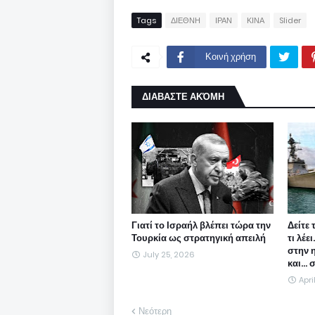
Tags
ΔΙΕΘΝΗ
ΙΡΑΝ
ΚΙΝΑ
Slider
Κοινή χρήση
ΔΙΑΒΑΣΤΕ ΑΚΌΜΗ
Γιατί το Ισραήλ βλέπει τώρα την
Δείτε 
Τουρκία ως στρατηγική απειλή
τι λέε
στην 
July 25, 2026
και...
Apri
Νεότερη