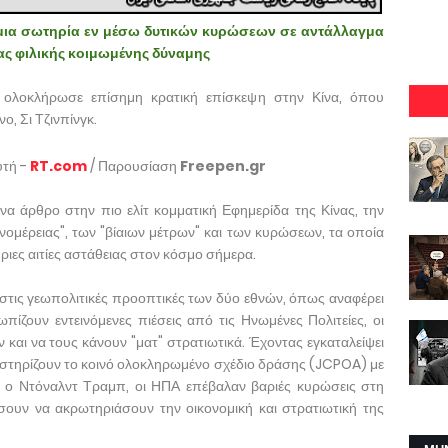
 μια σωτηρία εν μέσω δυτικών κυρώσεων σε αντάλλαγμα
μιας φιλικής κοιμωμένης δύναμης
 ολοκλήρωσε επίσημη κρατική επίσκεψη στην Κίνα, όπου
ο, Σι Τζινπίνγκ.
υτή -
RT.com
/ Παρουσίαση
Freepen.gr
ένα άρθρο στην πιο ελίτ κομματική Εφημερίδα της Κίνας, την
νομέρειας", των "βίαιων μέτρων" και των κυρώσεων, τα οποία
ύριες αιτίες αστάθειας στον κόσμο σήμερα.
 στις γεωπολιτικές προοπτικές των δύο εθνών, όπως αναφέρει
ωπίζουν εντεινόμενες πιέσεις από τις Ηνωμένες Πολιτείες, οι
και να τους κάνουν "ματ" στρατιωτικά. Έχοντας εγκαταλείψει
στηρίζουν το κοινό ολοκληρωμένο σχέδιο δράσης (JCPOA) με
 ο Ντόναλντ Τραμπ, οι ΗΠΑ επέβαλαν βαριές κυρώσεις στη
υν να ακρωτηριάσουν την οικονομική και στρατιωτική της