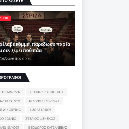
Ν ΤΟ ΧΑΣΕΤΕ
ΛΙΤΙΚΗ
ρέλαβε κόμμα, παρέδωσε παρέα
 δεν ξέρει πού πάει
/05/2026 11:07:00 π.μ.
ΘΡΟΓΡΑΦΟΙ
ΑΤΗΣ ΜΑΖΙΔΗΣ
ΣΤΕΛΙΟΣ ΣΥΡΜΟΓΛΟΥ
ΙΝΑ ΚΟΝΤΑΞΗ
ΜΙΧΑΗΛ ΣΤΥΛΙΑΝΟΥ
REW KORYBKO
LUCAS LEIROZ
GO BOSNIC
ΣΤΕΛΙΟΣ ΦΕΝΕΚΟΣ
HAEL SNYDER
ΘΕΟΔΩΡΟΣ ΚΑΤΣΑΝΕΒΑΣ