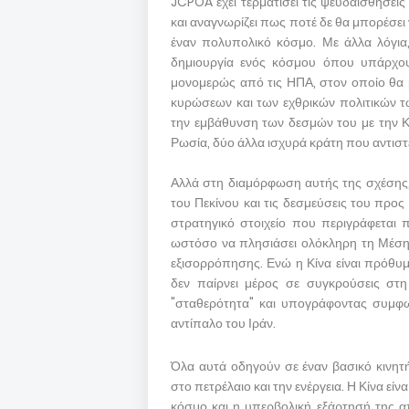
JCPOA έχει τερματίσει τις ψευδαισθήσεις
και αναγνωρίζει πως ποτέ δε θα μπορέσει ν
έναν πολυπολικό κόσμο. Με άλλα λόγια,
δημιουργία ενός κόσμου όπου υπάρχουν
μονομερώς από τις ΗΠΑ, στον οποίο θα 
κυρώσεων και των εχθρικών πολιτικών 
την εμβάθυνση των δεσμών του με την Κίν
Ρωσία, δύο άλλα ισχυρά κράτη που αντισ
Αλλά στη διαμόρφωση αυτής της σχέσης, 
του Πεκίνου και τις δεσμεύσεις του προς
στρατηγικό στοιχείο που περιγράφεται 
ωστόσο να πλησιάσει ολόκληρη τη Μέση
εξισορρόπησης. Ενώ η Κίνα είναι πρόθυμ
δεν παίρνει μέρος σε συγκρούσεις στη
"σταθερότητα" και υπογράφοντας συμφων
αντίπαλο του Ιράν.
Όλα αυτά οδηγούν σε έναν βασικό κινη
στο πετρέλαιο και την ενέργεια. Η Κίνα ε
κόσμο και η υπερβολική εξάρτησή της 