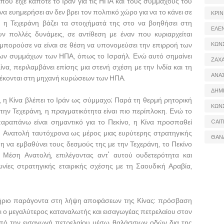
 που είχε κάποτε το Ιράν για τις ΗΠΑ και τους συμμάχους του
α ευημερήσει αν δεν βρει τον πολιτικό χώρο για να το κάνει σε
ΚΡΙΝ
 η Τεχεράνη βάζει τα στοιχήματά της στο να βοηθήσει στη
ΕΛΕ
 πολλές δυνάμεις, σε αντίθεση με έναν που κυριαρχείται
μπορούσε να είναι σε θέση να υπονομεύσει την επιρροή των
ΚΩΝ
των συμμάχων των ΗΠΑ, όπως το Ισραήλ. Ενώ αυτό σημαίνει
ΖΑΧΑ
α, περιλαμβάνει επίσης μια στενή σχέση με την Ινδία και τη
ΑΝΑ
τέκονται στη μηχανή κυρώσεων των ΗΠΑ.
ΔΗΜ
η Κίνα βλέπει το Ιράν ως σύμμαχο; Παρά τη θερμή ρητορική
ΚΩΝ
 την Τεχεράνη, η πραγματικότητα είναι πιο περίπλοκη. Ενώ το
παραπάνω είναι σημαντικό για το Πεκίνο, η Κίνα προσπαθεί
CAIT
 Ανατολή ταυτόχρονα ως μέρος μιας ευρύτερης στρατηγικής
ΘΑΝ
η να εμβαθύνει τους δεσμούς της με την Τεχεράνη, το Πεκίνο
 Μέση Ανατολή, επιλέγοντας αντ' αυτού ουδετερότητα και
ίες στρατηγικής εταιρικής σχέσης με τη Σαουδική Αραβία,
τήριο παράγοντα στη λήψη αποφάσεων της Κίνας: πρόσβαση
ίναι ο μεγαλύτερος καταναλωτής και εισαγωγέας πετρελαίου στον
από την εισαγωγή πετρελαίου μέσω θαλάσσιων οδών δια της