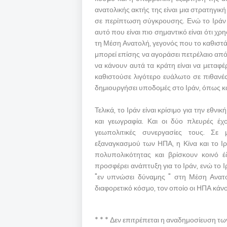
ανατολικής ακτής της είναι μια στρατηγικ
σε περίπτωση σύγκρουσης. Ενώ το Ιράν έ
αυτό που είναι πιο σημαντικό είναι ότι χ
τη Μέση Ανατολή, γεγονός που το καθιστ
μπορεί επίσης να αγοράσει πετρέλαιο από
να κάνουν αυτά τα κράτη είναι να μεταφ
καθιστούσε λιγότερο ευάλωτο σε πιθανές
δημιουργήσει υποδομές στο Ιράν, όπως κα
Τελικά, το Ιράν είναι κρίσιμο για την εθνι
και γεωγραφία. Και οι δύο πλευρές έχ
γεωπολιτικές συνεργασίες τους. Σε 
εξαναγκασμού των ΗΠΑ, η Κίνα και το Ι
πολυπολικότητας και βρίσκουν κοινό 
προσφέρει ανάπτυξη για το Ιράν, ενώ το Ι
"εν υπνώσει δύναμης " στη Μέση Ανατο
διαφορετικό κόσμο, τον οποίο οι ΗΠΑ κάνο
* * * Δεν επιτρέπεται η αναδημοσίευση τ