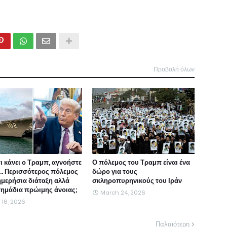
Προβολή όλων
τι κάνει ο Τραμπ, αγνοήστε
Ο πόλεμος του Τραμπ είναι ένα
ι... Περισσότερος πόλεμος
δώρο για τους
ημερήσια διάταξη αλλά
σκληροπυρηνικούς του Ιράν
 σημάδια πρώιμης άνοιας;
March 24, 2026
l 16, 2026
Παλαιότερη