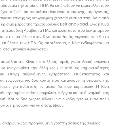
ή αδυναμία την οποία οι ΗΠΑ θα επιδιώξουν να εκμεταλλευτούν
χει το δικό του πετρέλαιο είναι ένας προφανής παράγοντας,
ρησιμεύει επίσης ως γεωγραφική χερσαία γέφυρα στην Ασία από
ά κρίσιμο μέρος της πρωτοβουλίας Belt and Road. Ενώ η Κίνα
 τη Σαουδική Αραβία, τα ΗΑΕ και άλλα, αυτό που δεν μπορούν
έρουν το πετρέλαιο στην Κίνα μέσω ξηράς, γεγονός που θα το
 επιθέσεις των ΗΠΑ. Ως αποτέλεσμα, η Κίνα ενδιαφέρεται να
ι στο γειτονικό Αφγανιστάν.
κή ασφάλεια της Κίνας σε πολλούς τομείς: γεωπολιτική, ενέργεια
ουν αναγνωρίσει την άλλη ως μία από τις σημαντικότερες
μια εποχή αυξανόμενης εχθρότητας, επιθετικότητας και
ράν ενώνονται ως δύο κράτη που κατανοούν τη σημασία της
έδαφος για ανάπτυξη εν μέσω δυτικών κυρώσεων. Η Κίνα
ράν προσφέρει επίσης ασφάλεια, ενέργεια και το δυναμικό μιας
λή. Και οι δύο χώρες θέλουν να οικοδομήσουν έναν πολύ
υν ό, τι μπορούν για να αποτρέψουν.
ων άρθρων χωρίς προηγούμενη γραπτή άδειας της σελίδας