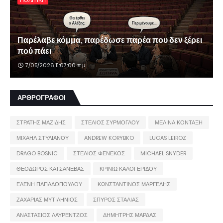
ΠΟΛΙΤΙΚΗ
Παρέλαβε κόμμα, παρέδωσε παρέα που δεν ξέρει
πού πάει
7/05/2026 11:07:00 π.μ.
ΑΡΘΡΟΓΡΑΦΟΙ
ΣΤΡΑΤΗΣ ΜΑΖΙΔΗΣ
ΣΤΕΛΙΟΣ ΣΥΡΜΟΓΛΟΥ
ΜΕΛΙΝΑ ΚΟΝΤΑΞΗ
ΜΙΧΑΗΛ ΣΤΥΛΙΑΝΟΥ
ANDREW KORYBKO
LUCAS LEIROZ
DRAGO BOSNIC
ΣΤΕΛΙΟΣ ΦΕΝΕΚΟΣ
MICHAEL SNYDER
ΘΕΟΔΩΡΟΣ ΚΑΤΣΑΝΕΒΑΣ
ΚΡΙΝΙΩ ΚΑΛΟΓΕΡΙΔΟΥ
ΕΛΕΝΗ ΠΑΠΑΔΟΠΟΥΛΟΥ
ΚΩΝΣΤΑΝΤΙΝΟΣ ΜΑΡΓΕΛΗΣ
ΖΑΧΑΡΙΑΣ ΜΥΤΙΛΗΝΙΟΣ
ΣΠΥΡΟΣ ΣΤΑΛΙΑΣ
ΑΝΑΣΤΑΣΙΟΣ ΛΑΥΡΕΝΤΖΟΣ
ΔΗΜΗΤΡΗΣ ΜΑΡΔΑΣ