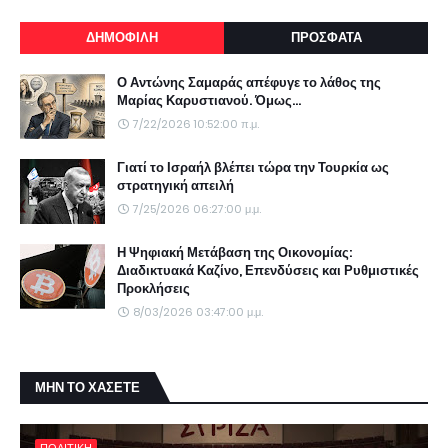
ΔΗΜΟΦΙΛΗ
ΠΡΟΣΦΑΤΑ
Ο Αντώνης Σαμαράς απέφυγε το λάθος της
Μαρίας Καρυστιανού. Όμως...
7/22/2026 10:52:00 π.μ.
Γιατί το Ισραήλ βλέπει τώρα την Τουρκία ως
στρατηγική απειλή
7/25/2026 06:27:00 μ.μ.
Η Ψηφιακή Μετάβαση της Οικονομίας:
Διαδικτυακά Καζίνο, Επενδύσεις και Ρυθμιστικές
Προκλήσεις
8/03/2026 03:47:00 μ.μ.
ΜΗΝ ΤΟ ΧΑΣΕΤΕ