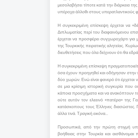
μεσολαβήσει τίποτε κατά την διάρκεια τ
υπέροχα άλλοθι στους υπερατλαντικούς φ
Η συγκεκριμένη επίσκεψη έρχεται να «δέ
Διπλωματίας περί του διαφαινόμενου επ
έρχεται να προσφέρει συγχωροχάρτι για
της Τουρκικής πειρατικής αλητείας. Κυρίω
διευθετήσεις που όλα δείχνουν ότι θα εδ
Η συγκεκριμένη επίσκεψη πραγματοποιείται
όσα έχουν προηγηθεί και οδήγησαν στην 
δύο χωρών. Ενώ είναι φανερό ότι έρχεται
σε μια κρίσιμη ιστορική συγκυρία που ο
κάποια προσχήματα και να ανακόπτουν το
ούτε αυτόν τον ελεεινό «πατέρα» της Γ
κατάσκοπους τους Έλληνες διασώστες. Πα
άλλα τινά. Τραγική εικόνα…
Προσωπικά, από την πρώτη στιγμή υπε
βοήθειας στην Τουρκία και αισθάνομαι