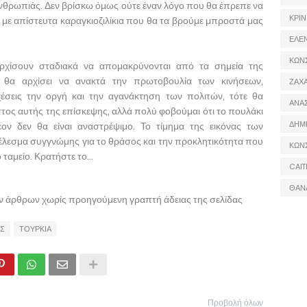
θρωπιάς. Δεν βρίσκω όμως ούτε έναν λόγο που θα έπρεπε να
ΚΡΙΝ
ο με απίστευτα καραγκιοζιλίκια που θα τα βρούμε μπροστά μας
ΕΛΕ
ΚΩΝ
ρχίσουν σταδιακά να απομακρύνονται από τα σημεία της
 θα αρχίσει να ανακτά την πρωτοβουλία των κινήσεων,
ΖΑΧΑ
σεις την οργή και την αγανάκτηση των πολιτών, τότε θα
ΑΝΑ
τος αυτής της επίσκεψης, αλλά πολύ φοβούμαι ότι το πουλάκι
ΔΗΜ
λέον δεν θα είναι αναστρέψιμο. Το τίμημα της εικόνας των
έλεσμα συγγνώμης για το θράσος και την προκλητικότητα που
ΚΩΝ
ταμείο. Κρατήστε το...
CAIT
ΘΑΝ
ων άρθρων χωρίς προηγούμενη γραπτή άδειας της σελίδας
ΟΣ
ΤΟΥΡΚΙΑ
Προβολή όλων