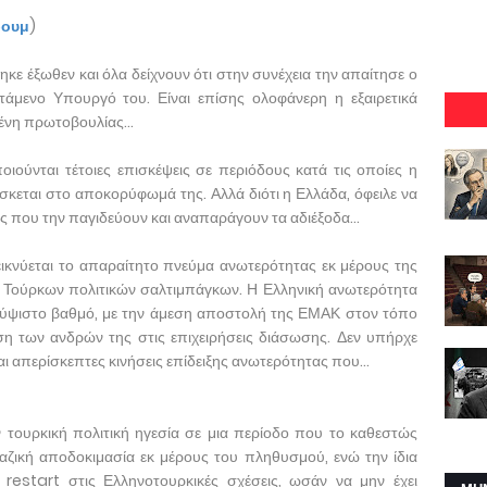
ρουμ
)
ηκε έξωθεν και όλα δείχνουν ότι στην συνέχεια την απαίτησε ο
μενο Υπουργό του. Είναι επίσης ολοφάνερη η εξαιρετικά
ένη πρωτοβουλίας...
ποιούνται τέτοιες επισκέψεις σε περιόδους κατά τις οποίες η
ίσκεται στο αποκορύφωμά της. Αλλά διότι η Ελλάδα, όφειλε να
ες που την παγιδεύουν και αναπαράγουν τα αδιέξοδα...
εικνύεται το απαραίτητο πνεύμα ανωτερότητας εκ μέρους της
ν Τούρκων πολιτικών σαλτιμπάγκων. Η Ελληνική ανωτερότητα
 ύψιστο βαθμό, με την άμεση αποστολή της ΕΜΑΚ στον τόπο
η των ανδρών της στις επιχειρήσεις διάσωσης. Δεν υπήρχε
αι απερίσκεπτες κινήσεις επίδειξης ανωτερότητας που...
ν τουρκική πολιτική ηγεσία σε μια περίοδο που το καθεστώς
αζική αποδοκιμασία εκ μέρους του πληθυσμού, ενώ την ίδια
 restart στις Ελληνοτουρκικές σχέσεις, ωσάν να μην έχει