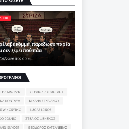
Ν ΤΟ ΧΑΣΕΤΕ
ΛΙΤΙΚΗ
ρέλαβε κόμμα, παρέδωσε παρέα
 δεν ξέρει πού πάει
/05/2026 11:07:00 π.μ.
ΘΡΟΓΡΑΦΟΙ
ΑΤΗΣ ΜΑΖΙΔΗΣ
ΣΤΕΛΙΟΣ ΣΥΡΜΟΓΛΟΥ
ΙΝΑ ΚΟΝΤΑΞΗ
ΜΙΧΑΗΛ ΣΤΥΛΙΑΝΟΥ
REW KORYBKO
LUCAS LEIROZ
GO BOSNIC
ΣΤΕΛΙΟΣ ΦΕΝΕΚΟΣ
HAEL SNYDER
ΘΕΟΔΩΡΟΣ ΚΑΤΣΑΝΕΒΑΣ