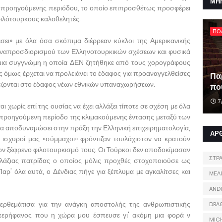
ΜΗ
ης προηγούμενης περιόδου, το οποίο επιπροσθέτως προσφέρει
ιλότουρκους καλοθελητές.
ΠΟ
σει» με όλα όσα σκόπιμα διέρρεαν κύκλοι της Αμερικανικής
αναπροσδιορισμού των Ελληνοτουρκικών σχέσεων και φυσικά
 μια συγγνώμη η οποία ΔΕΝ ζητήθηκε από τους χορογράφους
ς όμως έρχεται να προλειάνει το έδαφος για προαναγγελθείσες
Πα
ράζονται στο έδαφος νέων εθνικών υπαναχωρήσεων.
που
7
 χωρίς επί της ουσίας να έχει αλλάξει τίποτε σε σχέση με όλα
προηγούμενη περίοδο της κλιμακούμενης έντασης μεταξύ των
 να αποδυναμώσει στην πράξη την Ελληνική επιχειρηματολογία,
ΑΡ
ι ισχυροί μας «σύμμαχοι» φρόντιζαν τουλάχιστον να κρατούν
ν ξέφρενο φιλοτουρκισμό τους. Οι Τούρκοι δεν αποδοκίμασαν
ΣΤΡ
αλάζιας πατρίδας ο οποίος μόλις προχθές στοχοποιούσε ως
ρ' όλα αυτά, ο Δένδιας πήγε για ξέπλυμα με αγκαλίτσες και
ΜΕΛ
AND
ρθεμάτισα για την ανάγκη αποστολής της ανθρωπιστικής
DRA
 περήφανος που η χώρα μου έσπευσε γι' ακόμη μια φορά ν
MIC