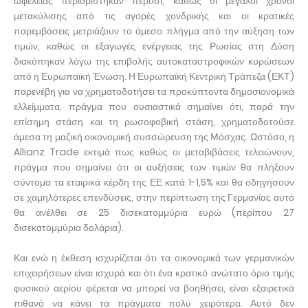
ωφελείας περιορίστηκαν πέρυσι, καθώς οι μεγάλοι χρόνοι
μετακύλισης από τις αγορές χονδρικής και οι κρατικές
παρεμβάσεις μετριάζουν το άμεσο πλήγμα από την αύξηση των
τιμών, καθώς οι εξαγωγές ενέργειας της Ρωσίας στη Δύση
διακόπηκαν λόγω της επιβολής αυτοκαταστροφικών κυρώσεων
από η Ευρωπαϊκή Ένωση. Η Ευρωπαϊκή Κεντρική Τράπεζα (ΕΚΤ)
παρενέβη για να χρηματοδοτήσει τα προκύπτοντα δημοσιονομικά
ελλείμματα, πράγμα που ουσιαστικά σημαίνει ότι, παρά την
επίσημη στάση και τη ρωσοφοβική στάση, χρηματοδοτούσε
άμεσα τη μαζική οικονομική συσσώρευση της Μόσχας. Ωστόσο, η
Allianz Trade εκτιμά πως καθώς οι μεταβιβάσεις τελειώνουν,
πράγμα που σημαίνει ότι οι αυξήσεις των τιμών θα πλήξουν
σύντομα τα εταιρικά κέρδη της ΕΕ κατά 1-1,5% και θα οδηγήσουν
σε χαμηλότερες επενδύσεις, στην περίπτωση της Γερμανίας αυτό
θα ανέλθει σε 25 δισεκατομμύρια ευρώ (περίπου 27
δισεκατομμύρια δολάρια).
Και ενώ η έκθεση ισχυρίζεται ότι τα οικονομικά των γερμανικών
επιχειρήσεων είναι ισχυρά και ότι ένα κρατικό ανώτατο όριο τιμής
φυσικού αερίου φέρεται να μπορεί να βοηθήσει, είναι εξαιρετικά
πιθανό να κάνει τα πράγματα πολύ χειρότερα. Αυτό δεν