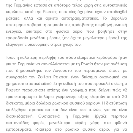
της Γερμανίας έφτασε σε απότομο τέλος χάρη στις αυτοκτονικές
κυρώσεις κατά της Ρωσίας, οι οποίες όχι μόνο έχουν αποδειχθεί
μάταιες, αλλά και αρκετά αυτοτραυματιστικές. Το Βερολίνο
υποτίμησε σοβαρά τη σημασία της πρόσβασης σε φθηνή ρωσική
ενέργεια, ιδιαίτερα στο φυσικό αέριο που βοήθησε στην
τροφοδοσία μεγάλου μέρους (αν όχι το μεγαλύτερο μέρος) της
εξαγωγικής οικονομικής στρατηγικής του.
Ίσως η καλύτερη περίληψη του πόσο εξαιρετικά κερδοφόρο ήταν
για τη Γερμανία να συναλλάσσεται με τη Ρωσία ήταν μια ανάλυση
που δημοσιεύθηκε τον Αύγουστο του περασμένου έτους, με
συγγραφέα τον Zoltan Pozsar, έναν διάσημο οικονομικό και
χρηματοπιστωτικό ειδικό. Στην έκθεσή του που προκαλεί σκέψη, ο
Pozsar παρουσίασε επίσης ένα γράφημα που δείχνει πώς «2
τρισεκατομμύρια δολάρια γερμανικής αξίας εξαρτώνται από 20
δισεκατομμύρια δολάρια ρωσικού φυσικού αερίου». Η διατύπωση
επιλέχθηκε προσεκτικά και δεν είναι εκεί απλώς για να είναι
διασκεδαστική. Ουσιαστικά, η Γερμανία έβγαζε περίπου
εκατοντάδες φορές μεγαλύτερα κέρδη χάρη στα φθηνά
εμπορεύματα, ιδιαίτερα στο ρωσικό φυσικό αέριο, για να