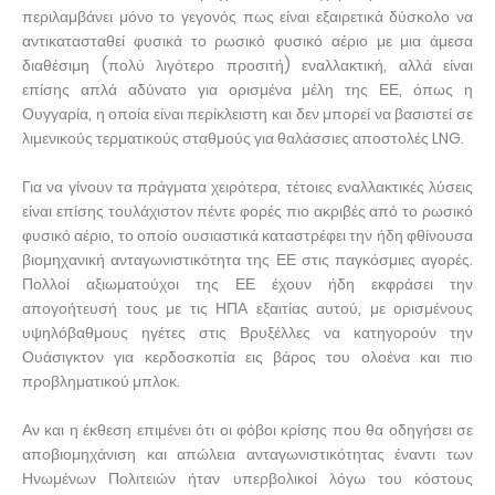
περιλαμβάνει μόνο το γεγονός πως είναι εξαιρετικά δύσκολο να
αντικατασταθεί φυσικά το ρωσικό φυσικό αέριο με μια άμεσα
διαθέσιμη (πολύ λιγότερο προσιτή) εναλλακτική, αλλά είναι
επίσης απλά αδύνατο για ορισμένα μέλη της ΕΕ, όπως η
Ουγγαρία, η οποία είναι περίκλειστη και δεν μπορεί να βασιστεί σε
λιμενικούς τερματικούς σταθμούς για θαλάσσιες αποστολές LNG.
Για να γίνουν τα πράγματα χειρότερα, τέτοιες εναλλακτικές λύσεις
είναι επίσης τουλάχιστον πέντε φορές πιο ακριβές από το ρωσικό
φυσικό αέριο, το οποίο ουσιαστικά καταστρέφει την ήδη φθίνουσα
βιομηχανική ανταγωνιστικότητα της ΕΕ στις παγκόσμιες αγορές.
Πολλοί αξιωματούχοι της ΕΕ έχουν ήδη εκφράσει την
απογοήτευσή τους με τις ΗΠΑ εξαιτίας αυτού, με ορισμένους
υψηλόβαθμους ηγέτες στις Βρυξέλλες να κατηγορούν την
Ουάσιγκτον για κερδοσκοπία εις βάρος του ολοένα και πιο
προβληματικού μπλοκ.
Αν και η έκθεση επιμένει ότι οι φόβοι κρίσης που θα οδηγήσει σε
αποβιομηχάνιση και απώλεια ανταγωνιστικότητας έναντι των
Ηνωμένων Πολιτειών ήταν υπερβολικοί λόγω του κόστους