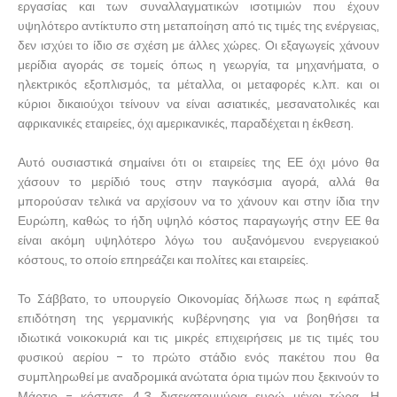
εργασίας και των συναλλαγματικών ισοτιμιών που έχουν
υψηλότερο αντίκτυπο στη μεταποίηση από τις τιμές της ενέργειας,
δεν ισχύει το ίδιο σε σχέση με άλλες χώρες. Οι εξαγωγείς χάνουν
μερίδια αγοράς σε τομείς όπως η γεωργία, τα μηχανήματα, ο
ηλεκτρικός εξοπλισμός, τα μέταλλα, οι μεταφορές κ.λπ. και οι
κύριοι δικαιούχοι τείνουν να είναι ασιατικές, μεσανατολικές και
αφρικανικές εταιρείες, όχι αμερικανικές, παραδέχεται η έκθεση.
Αυτό ουσιαστικά σημαίνει ότι οι εταιρείες της ΕΕ όχι μόνο θα
χάσουν το μερίδιό τους στην παγκόσμια αγορά, αλλά θα
μπορούσαν τελικά να αρχίσουν να το χάνουν και στην ίδια την
Ευρώπη, καθώς το ήδη υψηλό κόστος παραγωγής στην ΕΕ θα
είναι ακόμη υψηλότερο λόγω του αυξανόμενου ενεργειακού
κόστους, το οποίο επηρεάζει και πολίτες και εταιρείες.
Το Σάββατο, το υπουργείο Οικονομίας δήλωσε πως η εφάπαξ
επιδότηση της γερμανικής κυβέρνησης για να βοηθήσει τα
ιδιωτικά νοικοκυριά και τις μικρές επιχειρήσεις με τις τιμές του
φυσικού αερίου - το πρώτο στάδιο ενός πακέτου που θα
συμπληρωθεί με αναδρομικά ανώτατα όρια τιμών που ξεκινούν το
Μάρτιο - κόστισε 4,3 δισεκατομμύρια ευρώ μέχρι τώρα. Η