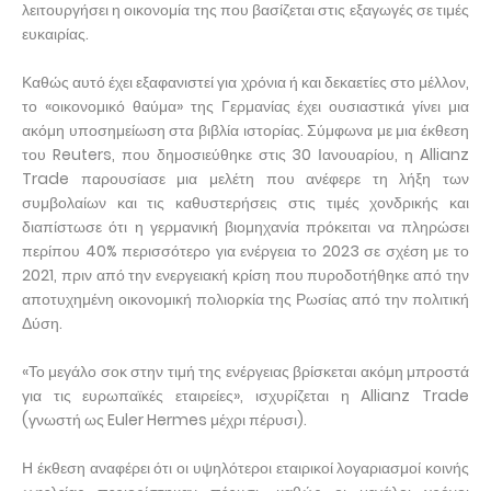
λειτουργήσει η οικονομία της που βασίζεται στις εξαγωγές σε τιμές
ευκαιρίας.
Καθώς αυτό έχει εξαφανιστεί για χρόνια ή και δεκαετίες στο μέλλον,
το «οικονομικό θαύμα» της Γερμανίας έχει ουσιαστικά γίνει μια
ακόμη υποσημείωση στα βιβλία ιστορίας. Σύμφωνα με μια έκθεση
του Reuters, που δημοσιεύθηκε στις 30 Ιανουαρίου, η Allianz
Trade παρουσίασε μια μελέτη που ανέφερε τη λήξη των
συμβολαίων και τις καθυστερήσεις στις τιμές χονδρικής και
διαπίστωσε ότι η γερμανική βιομηχανία πρόκειται να πληρώσει
περίπου 40% περισσότερο για ενέργεια το 2023 σε σχέση με το
2021, πριν από την ενεργειακή κρίση που πυροδοτήθηκε από την
αποτυχημένη οικονομική πολιορκία της Ρωσίας από την πολιτική
Δύση.
«Το μεγάλο σοκ στην τιμή της ενέργειας βρίσκεται ακόμη μπροστά
για τις ευρωπαϊκές εταιρείες», ισχυρίζεται η Allianz Trade
(γνωστή ως Euler Hermes μέχρι πέρυσι).
Η έκθεση αναφέρει ότι οι υψηλότεροι εταιρικοί λογαριασμοί κοινής