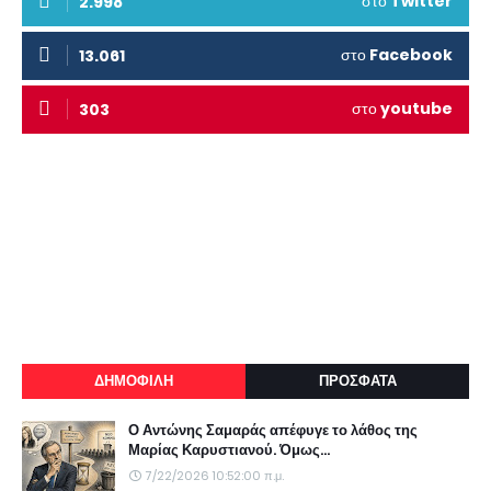
στο
Twitter
2.998
στο
Facebook
13.061
στο
youtube
303
ΔΗΜΟΦΙΛΗ
ΠΡΟΣΦΑΤΑ
Ο Αντώνης Σαμαράς απέφυγε το λάθος της
Μαρίας Καρυστιανού. Όμως...
7/22/2026 10:52:00 π.μ.