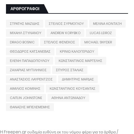
ΑΡΘΡΟΓΡΑΦΟΙ
ΣΤΡΑΤΗΣ ΜΑΖΙΔΗΣ
ΣΤΕΛΙΟΣ ΣΥΡΜΟΓΛΟΥ
ΜΕΛΙΝΑ ΚΟΝΤΑΞΗ
ΜΙΧΑΗΛ ΣΤΥΛΙΑΝΟΥ
ANDREW KORYBKO
LUCAS LEIROZ
DRAGO BOSNIC
ΣΤΕΛΙΟΣ ΦΕΝΕΚΟΣ
MICHAEL SNYDER
ΘΕΟΔΩΡΟΣ ΚΑΤΣΑΝΕΒΑΣ
ΚΡΙΝΙΩ ΚΑΛΟΓΕΡΙΔΟΥ
ΕΛΕΝΗ ΠΑΠΑΔΟΠΟΥΛΟΥ
ΚΩΝΣΤΑΝΤΙΝΟΣ ΜΑΡΓΕΛΗΣ
ΖΑΧΑΡΙΑΣ ΜΥΤΙΛΗΝΙΟΣ
ΣΠΥΡΟΣ ΣΤΑΛΙΑΣ
ΑΝΑΣΤΑΣΙΟΣ ΛΑΥΡΕΝΤΖΟΣ
ΔΗΜΗΤΡΗΣ ΜΑΡΔΑΣ
ΑΙΜΙΛΙΟΣ ΚΟΜΙΝΗΣ
ΚΩΝΣΤΑΝΤΙΝΟΣ ΚΟΥΣΑΝΤΑΣ
CAITLIN JOHNSTONE
ΑΘΗΝΑ ΑΝΤΩΝΙΑΔΟΥ
ΘΑΝΑΣΗΣ ΜΠΕΛΕΜΕΜΗΣ
Η Freepen.gr ουδεμία ευθύνη εκ του νόμου φέρει για τα άρθρα /