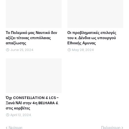
Το Πολεμικό μας Ναυτικό δεν
Οι προβληματικές επιλογές
αξίζει τέτοιας επιπόλαιας
του κ. Δένδια ως υπουργού
απαξίωσης
Εθνικής Αμυνας
June 25, 2024
May 28, 2024
Όχι CONSTELLATION & LCS -
Ξανά ΝΑΙ στην 4η BELHARA &
στις κορβέτες
April 12, 2024
Νεότερη
Παλαιότερη