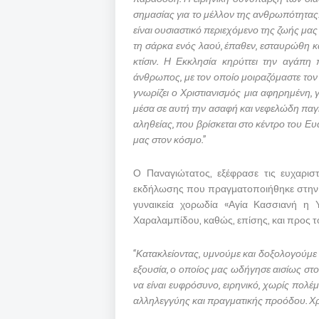
σημασίας για το μέλλον της ανθρωπότητας. 
είναι ουσιαστικό περιεχόμενο της ζωής μα
τη σάρκα ενός λαού, έπαθεν, εσταυρώθη κ
κτίσιν. Η Εκκλησία κηρύττει την αγάπη 
άνθρωπος, με τον οποίο μοιραζόμαστε το
γνωρίζει ο Χριστιανισμός μια αφηρημένη, 
μέσα σε αυτή την ασαφή και νεφελώδη παγκ
αληθείας, που βρίσκεται στο κέντρο του Ευ
μας στον κόσμο.”
Ο Παναγιώτατος, εξέφρασε τις ευχαρισ
εκδήλωσης που πραγματοποιήθηκε στην αν
γυναικεία χορωδία «Αγία Κασσιανή η Υ
Χαραλαμπίδου, καθώς, επίσης, και προς τ
“Κατακλείοντας, υμνούμε και δοξολογούμε 
εξουσία, ο οποίος μας ωδήγησε αισίως στο
να είναι ευφρόσυνο, ειρηνικό, χωρίς πολέμ
αλληλεγγύης και πραγματικής προόδου. Χρ