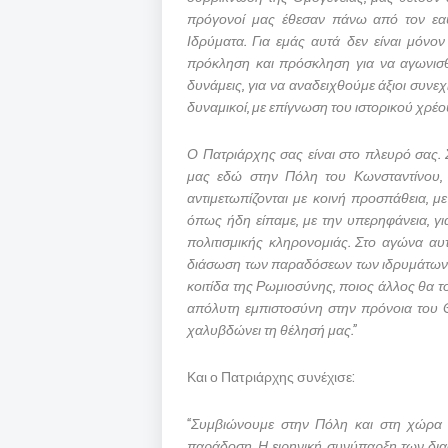
πρόγονοί μας έθεσαν πάνω από τον εαυ
Ιδρύματα. Για εμάς αυτά δεν είναι μόνο
πρόκληση και πρόσκληση για να αγωνισθο
δυνάμεις, για να αναδειχθούμε άξιοι συνε
δυναμικοί, με επίγνωση του ιστορικού χρέο
Ο Πατριάρχης σας είναι στο πλευρό σας. 
μας εδώ στην Πόλη του Κωνσταντίνου, 
αντιμετωπίζονται με κοινή προσπάθεια, με
όπως ήδη είπαμε, με την υπερηφάνεια, γι
πολιτισμικής κληρονομιάς. Στο αγώνα αυτ
διάσωση των παραδόσεων των ιδρυμάτων μ
κοιτίδα της Ρωμιοσύνης, ποιος άλλος θα το
απόλυτη εμπιστοσύνη στην πρόνοια του Θ
χαλυβδώνει τη θέλησή μας.”
Και ο Πατριάρχης συνέχισε:
“Συμβιώνουμε στην Πόλη και στη χώρα 
παράδοση. Η ειρηνική συνύπαρξη των διαφο