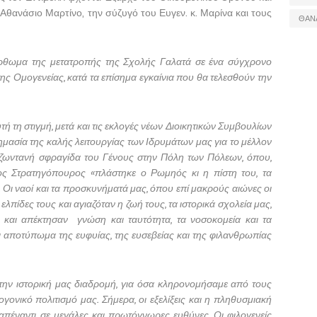
 Αθανάσιο Μαρτίνο, την σύζυγό του Ευγεν. κ. Μαρίνα και τους
ΘΑΝ
όρθωμα της μετατροπής της Σχολής Γαλατά σε ένα σύγχρονο
ς Ομογενείας, κατά τα επίσημα εγκαίνια που θα τελεσθούν την
ή τη στιγμή, μετά και τις εκλογές νέων Διοικητικών Συμβουλίων
σημασία της καλής λειτουργίας των Ιδρυμάτων μας για το μέλλον
η ζωντανή σφραγίδα του Γένους στην Πόλη των Πόλεων, όπου,
ος Στρατηγόπουρος «πλάστηκε ο Ρωμηός κι η πίστη του, τα
». Οι ναοί και τα προσκυνήματά μας, όπου επί μακρούς αιώνες οι
 ελπίδες τους και αγιαζόταν η ζωή τους, τα ιστορικά σχολεία μας,
 και απέκτησαν
γνώση και ταυτότητα, τα νοσοκομεία και τα
ι αποτύπωμα της ευφυίας, της ευσεβείας και της φιλανθρωπίας
 την ιστορική μας διαδρομή, για όσα κληρονομήσαμε από τους
ογονικό πολιτισμό μας. Σήμερα, οι εξελίξεις και η πληθυσμιακή
απέναντι σε μεγάλες και πρωτόγνωρες ευθύνες. Οι φιλογενείς