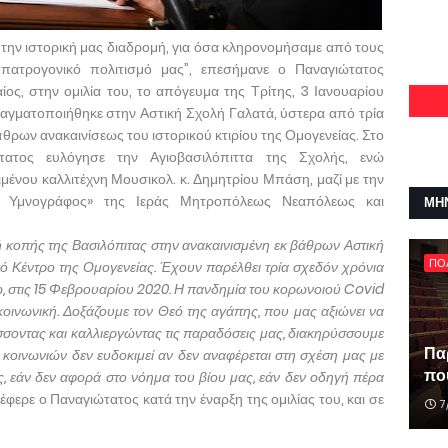
 την ιστορική μας διαδρομή, για όσα κληρονομήσαμε από τους
 πατρογονικό πολιτισμό μας”, επεσήμανε ο Παναγιώτατος
ίος, στην ομιλία του, το απόγευμα της Τρίτης, 3 Ιανουαρίου
γματοποιήθηκε στην Αστική Σχολή Γαλατά, ύστερα από τρία
άθρων ανακαινίσεως του ιστορικού κτιρίου της Ομογενείας. Στο
ατος ευλόγησε την Αγιοβασιλόπιττα της Σχολής, ενώ
μένου καλλιτέχνη Μουσικολ. κ. Δημητρίου Μπάση, μαζί με την
η Υμνογράφος» της Ιεράς Μητροπόλεως Νεαπόλεως και
ΜΗ
 κοπής της Βασιλόπιτας στην ανακαινισμένη εκ βάθρων Αστική
ΠΟ
κό Κέντρο της Ομογενείας. Έχουν παρέλθει τρία σχεδόν χρόνια
, στις 15 Φεβρουαρίου 2020. Η πανδημία του κορωνοιού Covid
ικοινωνική. Δοξάζουμε τον Θεό της αγάπης, που μας αξιώνει να
σσοντας και καλλιεργώντας τις παραδόσεις μας, διακηρύσσουμε
Πα
 κοινωνιών δεν ευδοκιμεί αν δεν αναφέρεται στη σχέση μας με
που
ς, εάν δεν αφορά στο νόημα του βίου μας, εάν δεν οδηγή πέρα
έφερε ο Παναγιώτατος κατά την έναρξη της ομιλίας του, και σε
7