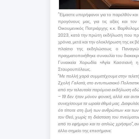
"Είμαστε υπερήφανοι για το παρελθόν και
προγόνους μας, για τις αξίες και τον
Οικουμενικός Πατριάρχης κ.κ. Βαρθολομα
2023, κατά την πρώτη εκδήλωση που πρα
χρόνια, μετά και την ολοκλήρωση της εκ β
πλαίσιο της εκδηλώσεως ο Παναγιώτ
πραγματοποιήθηκε συναυλία του διακεκρι
Γυναικεία Χορωδία «Αγία Κασσιανή 
Σταυρουπόλεως.
“Με πολλή χαρά συμμετέχουμε στην τελετή
Σχολή Γαλατά, στο εντυπωσιακό Πολιτιστι
από την τελευταία παρόμοια εκδήλωση εδώ
– 19 δεν ήταν μόνον φονική, αλλά και αντ
συνεχίσουμε τα ωραία έθιμά μας. Διαφυλά
ότι τίποτε στη ζωή των ανθρώπων και των
τον Θεό, χωρίς τη διάσταση του πνεύματο
από το εφήμερο και το απλώς χρήσιμο”,
αν
άλλο σημείο της επεσήμανε: