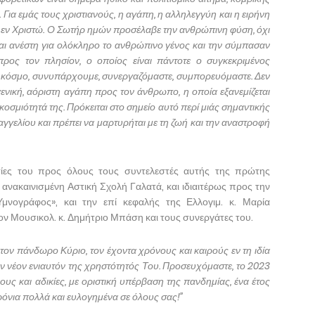
Για εμάς τους χριστιανούς, η αγάπη, η αλληλεγγύη και η ειρήνη
ς εν Χριστώ. Ο Σωτήρ ημών προσέλαβε την ανθρώπινη φύση, όχι
αι ανέστη για ολόκληρο το ανθρώπινο γένος και την σύμπασαν
προς τον πλησίον, ο οποίος είναι πάντοτε ο συγκεκριμένος
ν κόσμο, συνυπάρχουμε, συνεργαζόμαστε, συμπορευόμαστε. Δεν
γενική, αόριστη αγάπη προς τον άνθρωπο, η οποία εξανεμίζεται
οσμιότητά της. Πρόκειται στο σημείο αυτό περί μιάς σημαντικής
αγγελίου και πρέπει να μαρτυρήται με τη ζωή και την αναστροφή
τίες του προς όλους τους συντελεστές αυτής της πρώτης
ακαινισμένη Αστική Σχολή Γαλατά, και ιδιαιτέρως προς την
μνογράφος», και την επί κεφαλής της Ελλογιμ. κ. Μαρία
ον Μουσικολ. κ. Δημήτριο Μπάση και τους συνεργάτες του.
τον πάνδωρο Κύριο, τον έχοντα χρόνους και καιρούς εν τη ιδία
ν νέον ενιαυτόν της χρηστότητός Του. Προσευχόμαστε, το 2023
ους και αδικίες, με οριστική υπέρβαση της πανδημίας, ένα έτος
όνια πολλά και ευλογημένα σε όλους σας!”