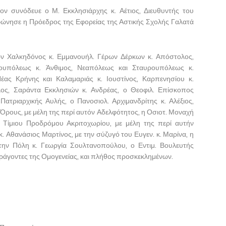
ν συνόδευε ο Μ. Εκκλησιάρχης κ. Αέτιος, Διευθυντής του
φώνησε η Πρόεδρος της Εφορείας της Αστικής Σχολής Γαλατά
ν Χαλκηδόνος κ. Εμμανουήλ. Γέρων Δέρκων κ. Απόστολος,
ρουπόλεως κ. Άνθιμος, Νεαπόλεως και Σταυρουπόλεως κ.
ας Κρήνης και Καλαμαριάς κ. Ιουστίνος, Καρπενησίου κ.
λλος, Σαράντα Εκκλησιών κ. Ανδρέας, ο Θεοφιλ. Επίσκοπος
Πατριαρχικής Αυλής, ο Πανοσιολ. Αρχιμανδρίτης κ. Αλέξιος,
ρους, με μέλη της περί αυτόν Αδελφότητος, η Οσιοτ. Μοναχή
 Τίμιου Προδρόμου Ακριτοχωρίου, με μέλη της περί αυτήν
. Αθανάσιος Μαρτίνος, με την σύζυγό του Ευγεν. κ. Μαρίνα, η
την Πόλη κ. Γεωργία Σουλτανοπούλου, ο Εντιμ. Βουλευτής
ράγοντες της Ομογενείας, και πλήθος προσκεκλημένων.