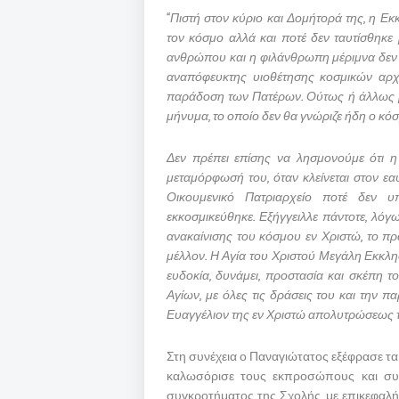
“Πιστή στον κύριο και Δομήτορά της, η Εκκ
τον κόσμο αλλά και ποτέ δεν ταυτίσθηκε μ
ανθρώπου και η φιλάνθρωπη μέριμνα δεν ο
αναπόφευκτης υιοθέτησης κοσμικών αρχ
παράδοση των Πατέρων. Ούτως ή άλλως μι
μήνυμα, το οποίο δεν θα γνώριζε ήδη ο κόσ
Δεν πρέπει επίσης να λησμονούμε ότι η 
μεταμόρφωσή του, όταν κλείνεται στον εα
Οικουμενικό Πατριαρχείο ποτέ δεν υ
εκκοσμικεύθηκε. Εξήγγειλλε πάντοτε, λόγ
ανακαίνισης του κόσμου εν Χριστώ, το πρά
μέλλον. Η Αγία του Χριστού Μεγάλη Εκκλησ
ευδοκία, δυνάμει, προστασία και σκέπη 
Αγίων, με όλες τις δράσεις του και την 
Ευαγγέλιον της εν Χριστώ απολυτρώσεως 
Στη συνέχεια ο Παναγιώτατος εξέφρασε τ
καλωσόρισε τους εκπροσώπους και συντ
συγκροτήματος της Σχολής, με επικεφαλή