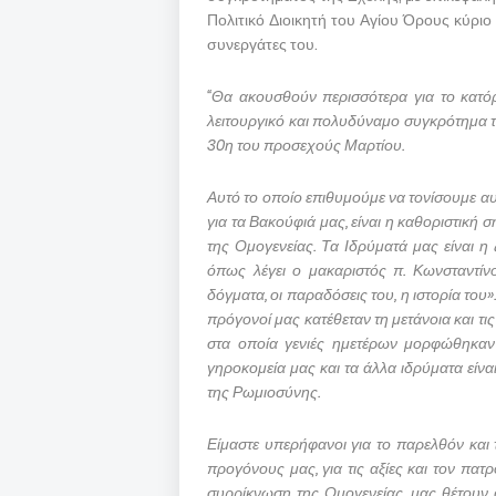
Πολιτικό Διοικητή του Αγίου Όρους κύριο
συνεργάτες του.
“Θα ακουσθούν περισσότερα για το κατ
λειτουργικό και πολυδύναμο συγκρότημα τη
30η του προσεχούς Μαρτίου.
Αυτό το οποίο επιθυμούμε να τονίσουμε αυτ
για τα Βακούφιά μας, είναι η καθοριστική 
της Ομογενείας. Τα Ιδρύματά μας είναι 
όπως λέγει ο μακαριστός π. Κωνσταντίν
δόγματα, οι παραδόσεις του, η ιστορία του
πρόγονοί μας κατέθεταν τη μετάνοια και τις
στα οποία γενιές ημετέρων μορφώθηκαν
γηροκομεία μας και τα άλλα ιδρύματα είνα
της Ρωμιοσύνης.
Είμαστε υπερήφανοι για το παρελθόν και
προγόνους μας, για τις αξίες και τον πατρ
συρρίκνωση της Ομογενείας, μας θέτουν 