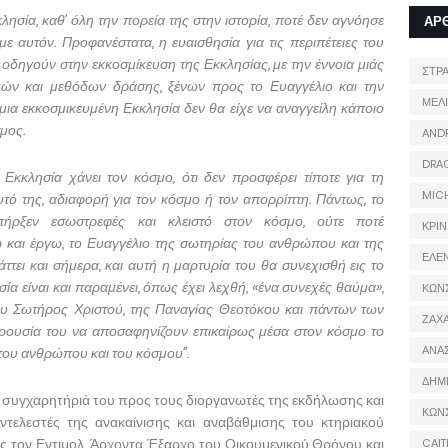
λησία, καθ’ όλη την πορεία της στην ιστορία, ποτέ δεν αγνόησε
ΑΡ
ε αυτόν. Προφανέστατα, η ευαισθησία για τις περιπέτειες του
δηγούν στην εκκοσμίκευση της Εκκλησίας, με την έννοια μιάς
ΣΤΡ
ών και μεθόδων δράσης, ξένων προς το Ευαγγέλιο και την
ΜΕΛ
α εκκοσμικευμένη Εκκλησία δεν θα είχε να αναγγείλη κάποιο
μος.
AND
DRA
Εκκλησία χάνει τον κόσμο, ότι δεν προσφέρει τίποτε για τη
MIC
υτό της, αδιαφορή για τον κόσμο ή τον απορρίπτη. Πάντως, το
πήρξεν εσωστρεφές και κλειστό στον κόσμο, ούτε ποτέ
ΚΡΙΝ
ω και έργω, το Ευαγγέλιο της σωτηρίας του ανθρώπου και της
ΕΛΕ
ττει και σήμερα, και αυτή η μαρτυρία του θα συνεχισθή εις το
ία είναι και παραμένει, όπως έχει λεχθή, «ένα συνεχές θαύμα»,
ΚΩΝ
του Σωτήρος Χριστού, της Παναγίας Θεοτόκου και πάντων των
ΖΑΧΑ
παρουσία του να αποσαφηνίζουν επικαίρως μέσα στον κόσμο το
ΑΝΑ
του ανθρώπου και του κόσμου”.
ΔΗΜ
α συγχαρητήριά του προς τους διοργανωτές της εκδήλωσης και
ΚΩΝ
ελεστές της ανακαίνισης και αναβάθμισης του κτηριακού
ς τον Εντιμολ. Άρχοντα Έξαρχο του Οικουμενικού Θρόνου και
CAIT