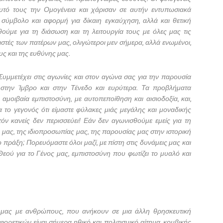
τό τους την Ομογένεια και χάρισαν σε αυτήν εντυπωσιακά
ν σύμβολο και αφορμή για δίκαιη εγκαύχηση, αλλά και θετική
ύμε για τη διάσωση και τη λειτουργία τους με όλες μας τις
χιστές των πατέρων μας, ολιγώτεροι μεν σήμερα, αλλά ενωμένοι,
υς και της ευθύνης μας.
Συμμετέχει στις αγωνίες και στον αγώνα σας για την παρουσία
στην Ίμβρο και στην Τένεδο και ευρύτερα. Τα προβλήματα
 αμοιβαία εμπιστοσύνη, με αυτοπεποίθηση και αισιοδοξία, και,
α το γεγονός ότι είμαστε φύλακες μιάς μεγάλης και μοναδικής
όν κανείς δεν περισσεύει! Εάν δεν αγωνισθούμε εμείς για τη
ας, της ιδιοπροσωπίας μας, της παρουσίας μας στην ιστορική
 πράξη; Πορευόμαστε όλοι μαζί, με πίστη στις δυνάμεις μας και
εού για το Γένος μας, εμπιστοσύνη που φωτίζει το μυαλό και
μας με ανθρώπους, που ανήκουν σε μια άλλη θρησκευτική
ρετικών είναι σήμερα ηθικό και πολιτισμικό αίτημα, κομβικής