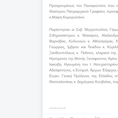
Προηγουμένως τον Παναγιώτατο, που το
Ιδιαίτερου Πατριαρχικού Γραφείου, προσ
κ.Μαίρη Κομοροσάνο.
Παρέστησαν οι Σεβ. Μητροπολίτες Γέρω
Σιδηροκάστρου κ. Μακάριος, Αλεξανδ
Βαρνάβας, Κυδωνιών κ. Αθηναγόρας, Νέ
Γεώργιος, Ίμβρου και Τενέδου κ. Κύρι
Ξανθουπόλεως κ. Παΐσιος, κληρικοί της 
Ηγούμενος της Μονής Ξενοφώντος Αγίου Ό
Ιακώβη, Ηγουμένη του Ι. Ησυχαστηρίου
Αδελφότητος, ο Εντιμολ. Άρχων Έξαρχος κ
Ευγεν. Γενική Πρόξενος της Ελλάδος σ
Θεσσαλονίκης κ. Δημήτριος Κούβελας, πα
_______