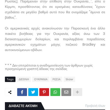
Ρωσίας]. Παρέμειναν στην επίθεση στην Ουκρανία...", είπε ο
Κίρμπι, προσθέτοντας ότι σε ορισμένες κατευθύνσεις "έχουν
σχεδιάσει σε μεγάλο βαθμό αυτό που θα ονομάζαμε "άμυνα σε
βάθος".
Οι αμερικανικές αρχές ανακοίνωσαν την Παρασκευή ένα άλλο
πακέτο βοήθειας για την Ουκρανία, αξίας άνω των 3
δισεκατομμυρίων δολαρίων, και περιλαμβάνει παραδόσεις
αμερικανικών οχημάτων μάχης πεζικού Bradley και
αυτοκινούμενων οβίδων.
* * * Δεν επιτρέπεται η αναδημοσίευση των άρθρων χωρίς
προηγούμενη γραπτή άδειας της σελίδας
Tags
ΔΙΕΘΝΗ
ΟΥΚΡΑΝΙΑ
ΡΩΣΙΑ
Slider
ΔΙΑΒΑΣΤΕ ΑΚΌΜΗ
Προβολή όλων