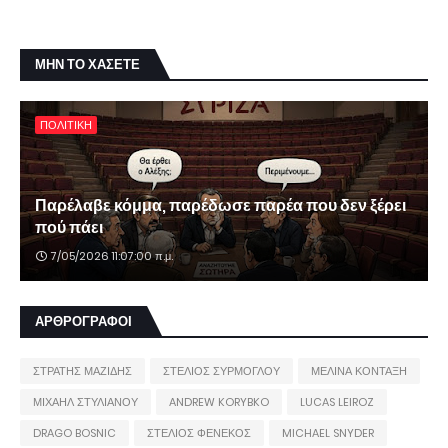
ΜΗΝ ΤΟ ΧΑΣΕΤΕ
ΠΟΛΙΤΙΚΗ
Παρέλαβε κόμμα, παρέδωσε παρέα που δεν ξέρει
πού πάει
7/05/2026 11:07:00 π.μ.
ΑΡΘΡΟΓΡΑΦΟΙ
ΣΤΡΑΤΗΣ ΜΑΖΙΔΗΣ
ΣΤΕΛΙΟΣ ΣΥΡΜΟΓΛΟΥ
ΜΕΛΙΝΑ ΚΟΝΤΑΞΗ
ΜΙΧΑΗΛ ΣΤΥΛΙΑΝΟΥ
ANDREW KORYBKO
LUCAS LEIROZ
DRAGO BOSNIC
ΣΤΕΛΙΟΣ ΦΕΝΕΚΟΣ
MICHAEL SNYDER