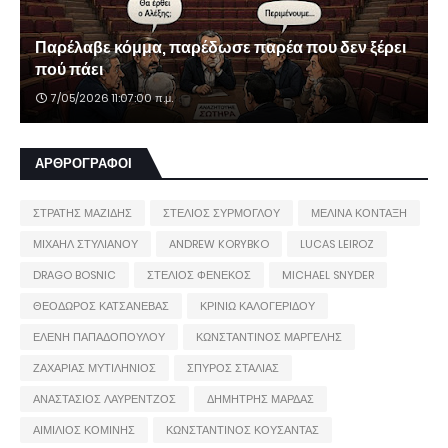
Παρέλαβε κόμμα, παρέδωσε παρέα που δεν ξέρει
πού πάει
7/05/2026 11:07:00 π.μ.
ΑΡΘΡΟΓΡΑΦΟΙ
ΣΤΡΑΤΗΣ ΜΑΖΙΔΗΣ
ΣΤΕΛΙΟΣ ΣΥΡΜΟΓΛΟΥ
ΜΕΛΙΝΑ ΚΟΝΤΑΞΗ
ΜΙΧΑΗΛ ΣΤΥΛΙΑΝΟΥ
ANDREW KORYBKO
LUCAS LEIROZ
DRAGO BOSNIC
ΣΤΕΛΙΟΣ ΦΕΝΕΚΟΣ
MICHAEL SNYDER
ΘΕΟΔΩΡΟΣ ΚΑΤΣΑΝΕΒΑΣ
ΚΡΙΝΙΩ ΚΑΛΟΓΕΡΙΔΟΥ
ΕΛΕΝΗ ΠΑΠΑΔΟΠΟΥΛΟΥ
ΚΩΝΣΤΑΝΤΙΝΟΣ ΜΑΡΓΕΛΗΣ
ΖΑΧΑΡΙΑΣ ΜΥΤΙΛΗΝΙΟΣ
ΣΠΥΡΟΣ ΣΤΑΛΙΑΣ
ΑΝΑΣΤΑΣΙΟΣ ΛΑΥΡΕΝΤΖΟΣ
ΔΗΜΗΤΡΗΣ ΜΑΡΔΑΣ
ΑΙΜΙΛΙΟΣ ΚΟΜΙΝΗΣ
ΚΩΝΣΤΑΝΤΙΝΟΣ ΚΟΥΣΑΝΤΑΣ