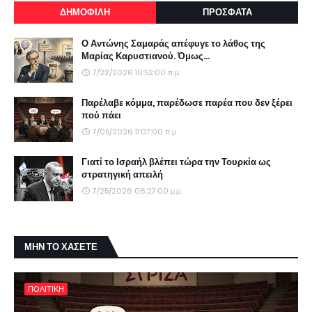
ΔΗΜΟΦΙΛΗ
ΠΡΟΣΦΑΤΑ
Ο Αντώνης Σαμαράς απέφυγε το λάθος της
Μαρίας Καρυστιανού. Όμως...
7/22/2026 10:52:00 π.μ.
Παρέλαβε κόμμα, παρέδωσε παρέα που δεν ξέρει
πού πάει
7/05/2026 11:07:00 π.μ.
Γιατί το Ισραήλ βλέπει τώρα την Τουρκία ως
στρατηγική απειλή
7/25/2026 06:27:00 μ.μ.
ΜΗΝ ΤΟ ΧΑΣΕΤΕ
ΠΟΛΙΤΙΚΗ