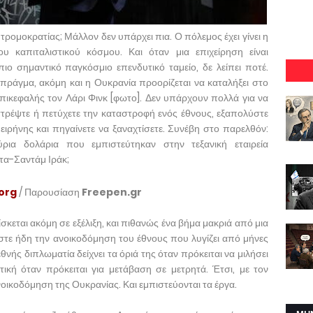
ρομοκρατίας; Μάλλον δεν υπάρχει πια. Ο πόλεμος έχει γίνει η
ου καπιταλιστικού κόσμου. Και όταν μια επιχείρηση είναι
ο σημαντικό παγκόσμιο επενδυτικό ταμείο, δε λείπει ποτέ.
 πράγμα, ακόμη και η Ουκρανία προορίζεται να καταλήξει στο
επικεφαλής τον Λάρι Φινκ [φωτο]. Δεν υπάρχουν πολλά για να
αστρέψτε ή πετύχετε την καταστροφή ενός έθνους, εξαπολύστε
 ειρήνης και πηγαίνετε να ξαναχτίσετε. Συνέβη στο παρελθόν:
ύρια δολάρια που εμπιστεύτηκαν στην τεξανική εταιρεία
τα-Σαντάμ Ιράκ;
.org
/ Παρουσίαση
Freepen.gr
εται ακόμη σε εξέλιξη, και πιθανώς ένα βήμα μακριά από μια
τε ήδη την ανοικοδόμηση του έθνους που λυγίζει από μήνες
ς διπλωματία δείχνει τα όριά της όταν πρόκειται να μιλήσει
τική όταν πρόκειται για μετάβαση σε μετρητά. Έτσι, με τον
ανοικοδόμηση της Ουκρανίας. Και εμπιστεύονται τα έργα.