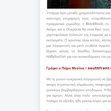
Υπάρχει όριο μεταξύ χρηματοδότησης και τ
καλύτερη επιχείρηση ενός ετοιμοθάνατ
πραγματικά χυμώδης, η BlackRock, το πι
Ακόμη και η Ουκρανία θα είναι δικό τους
χαρτοφυλάκιο πελατών της εταιρείας με 
εκπλαγείτε. Ο κανόνας είναι απλός: κατ
μια σύγκρουση και μετά ντυθείτε άγγελοι
ξέχασε κανείς τα δεκάδες δισεκατομμ
Hallyburton για την ανοικοδόμηση του με
Γράφει ο Πιέρο Μεσίνα - southfront
Με τη ρωσο-ουκρανική σύγκρουση να βρίσκ
ακόμη στρατιωτική κλιμάκωση, σκεφτόμασ
ρωσικών βομβαρδισμών υποδομών. Η διεθνή
για ειρήνη. Αλλά είναι πολύ αποτελεσμα
πόλεμο σε εξέλιξη, ήδη γίνεται λόγος για 