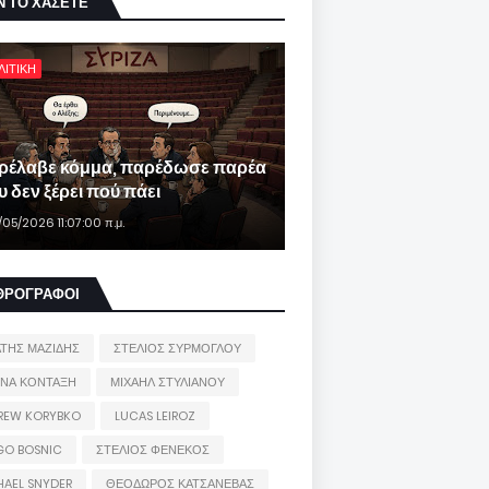
Ν ΤΟ ΧΑΣΕΤΕ
ΛΙΤΙΚΗ
ρέλαβε κόμμα, παρέδωσε παρέα
 δεν ξέρει πού πάει
/05/2026 11:07:00 π.μ.
ΘΡΟΓΡΑΦΟΙ
ΑΤΗΣ ΜΑΖΙΔΗΣ
ΣΤΕΛΙΟΣ ΣΥΡΜΟΓΛΟΥ
ΙΝΑ ΚΟΝΤΑΞΗ
ΜΙΧΑΗΛ ΣΤΥΛΙΑΝΟΥ
REW KORYBKO
LUCAS LEIROZ
GO BOSNIC
ΣΤΕΛΙΟΣ ΦΕΝΕΚΟΣ
HAEL SNYDER
ΘΕΟΔΩΡΟΣ ΚΑΤΣΑΝΕΒΑΣ