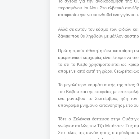
Το σχέδιο για την ανοικοδόμηση της Ο
περασμένου Ιουλίου. Στο ελβετικό συνέδρι
αποφασίστηκε να επενδυθεί ένα γιγάντιο 
Αλλά σε αυτόν τον κόσμο των φιδιών και 
δάνεια που θα ληφθούν με μάλλον αυστηρ
Πρώτη προϋπόθεση: η ιδιωτικοποίηση των
αμερικανικοί καρχαρίες είναι έτοιμοι να 
το ότι το Κίεβο χρησιμοποιείται ως κριάρ
απομείνει από αυτή τη χώρα, θεωρείται ως 
Το μεγαλύτερο κομμάτι αυτής της πίτας 
του Κιέβου και της εταιρείας με επικεφαλ
ένα ραντεβού το Σεπτέμβριο, ήδη τον 
υπογράψει μνημόνιο κατανόησης με το ου
Τότε ο Ζελένσκι έσπευσε στην Ουάσιγκ
γνώρισε απλώς τον Τζο Μπάιντεν. Στις αμε
Στο τέλος της συνάντησης, ο πρόεδρος 