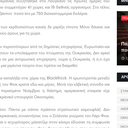
υκρανίας συζητήθηκε στο Λουγκάνο τις πρώτες ημέρες του
ΜΗ
ο συμμετείχαν 41 χώρες και 19 διεθνείς οργανισμοί. Στο τέλος
τζάκποτ: ποσό ίσο με 750 δισεκατομμύρια δολάρια.
ΠΟ
των κερδοσκόπων κανείς δε χαρίζει τίποτα. Μόνο δάνεια: και
ούς όρους για τη χώρα.
Πα
 περισσότερων από τις δημόσιες επιχειρήσεις. Ευρωπαίοι και
που
σκίσουν τα υπολείμματα του πτώματος της Ουκρανίας. Δεν αρκεί
7
ι σε μια αντιρωσική επιχείρηση: τώρα η Ουκρανία, ή ό,τι έχει
μια γιγάντια τούρτα που πρέπει να διαιρεθεί.
ΑΡ
θα καταλήξει στα χέρια της BlackRock. Η ερωτοτροπία μεταξύ
ής τον Φινκ κρατά εδώ και μήνες. Μετά την ελβετική σύνοδο και
περασμένο Νοέμβριο η διάσημη αμερικανική εταιρεία είχε
ΣΤΡ
κρανικό υπουργείο Οικονομίας.
ΜΕΛ
τον. Πάντα με σάπιο πράσινο στρατιωτικό καμουφλάζ. Δεν
AND
ρικανικές συναντήσεις του ο Ζελένσκι γνώρισε τον Λάρι Φινκ.
DRA
και ο ισχυρότερος μάνατζερ στον κόσμο έδωσαν τη συμφωνία
MIC