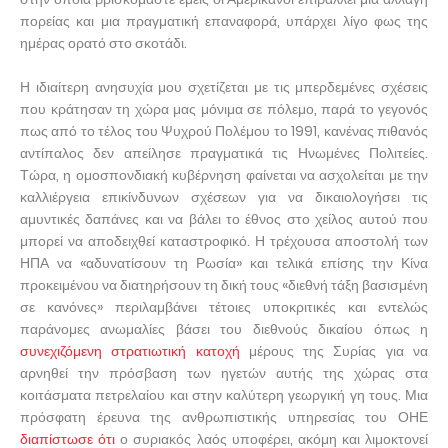
πορείας και μια πραγματική επαναφορά, υπάρχει λίγο φως της
ημέρας ορατό στο σκοτάδι.
Η ιδιαίτερη ανησυχία μου σχετίζεται με τις μπερδεμένες σχέσεις
που κράτησαν τη χώρα μας μόνιμα σε πόλεμο, παρά το γεγονός
πως από το τέλος του Ψυχρού Πολέμου το 1991, κανένας πιθανός
αντίπαλος δεν απείλησε πραγματικά τις Ηνωμένες Πολιτείες.
Τώρα, η ομοσπονδιακή κυβέρνηση φαίνεται να ασχολείται με την
καλλιέργεια επικίνδυνων σχέσεων για να δικαιολογήσει τις
αμυντικές δαπάνες και να βάλει το έθνος στο χείλος αυτού που
μπορεί να αποδειχθεί καταστροφικό. Η τρέχουσα αποστολή των
ΗΠΑ να «αδυνατίσουν τη Ρωσία» και τελικά επίσης την Κίνα
προκειμένου να διατηρήσουν τη δική τους «διεθνή τάξη βασισμένη
σε κανόνες» περιλαμβάνει τέτοιες υποκριτικές και εντελώς
παράνομες ανωμαλίες βάσει του διεθνούς δικαίου όπως η
συνεχιζόμενη στρατιωτική κατοχή
μέρους της Συρίας για να
αρνηθεί την πρόσβαση των ηγετών αυτής της χώρας στα
κοιτάσματα πετρελαίου και στην καλύτερη γεωργική γη τους. Μια
πρόσφατη έρευνα της ανθρωπιστικής υπηρεσίας του ΟΗΕ
διαπίστωσε ότι
ο συριακός λαός υποφέρει, ακόμη και λιμοκτονεί