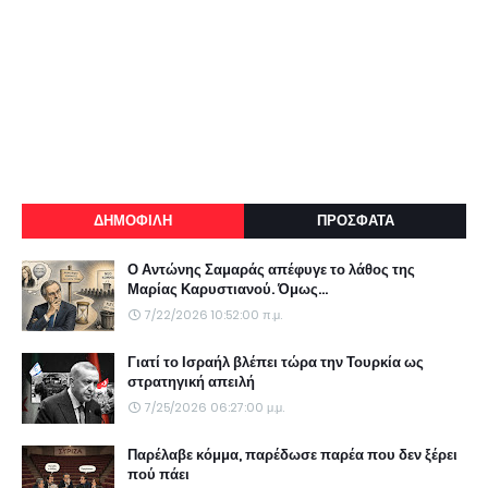
ΔΗΜΟΦΙΛΗ
ΠΡΟΣΦΑΤΑ
Ο Αντώνης Σαμαράς απέφυγε το λάθος της
Μαρίας Καρυστιανού. Όμως...
7/22/2026 10:52:00 π.μ.
Γιατί το Ισραήλ βλέπει τώρα την Τουρκία ως
στρατηγική απειλή
7/25/2026 06:27:00 μ.μ.
Παρέλαβε κόμμα, παρέδωσε παρέα που δεν ξέρει
πού πάει