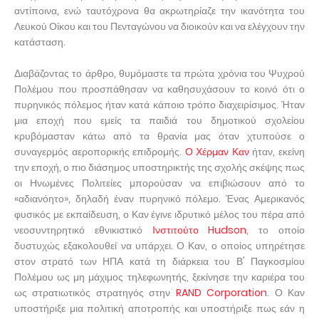
αντίποινα, ενώ ταυτόχρονα θα ακρωτηρίαζε την ικανότητα του
Λευκού Οίκου και του Πενταγώνου να διοικούν και να ελέγχουν την
κατάσταση.
Διαβάζοντας το άρθρο, θυμόμαστε τα πρώτα χρόνια του Ψυχρού
Πολέμου που προσπάθησαν να καθησυχάσουν το κοινό ότι ο
πυρηνικός πόλεμος ήταν κατά κάποιο τρόπο διαχειρίσιμος. Ήταν
μια εποχή που εμείς τα παιδιά του δημοτικού σχολείου
κρυβόμασταν κάτω από τα θρανία μας όταν χτυπούσε ο
συναγερμός αεροπορικής επιδρομής.
Ο Χέρμαν Καν
ήταν, εκείνη
την εποχή, ο πιο διάσημος υποστηρικτής της σχολής σκέψης πως
οι Ηνωμένες Πολιτείες μπορούσαν να επιβιώσουν από το
«αδιανόητο», δηλαδή έναν πυρηνικό πόλεμο. Ένας Αμερικανός
φυσικός με εκπαίδευση, ο Καν έγινε ιδρυτικό μέλος του πέρα ​​από
νεοσυντηρητικό εθνικιστικό
Ινστιτούτο Hudson
, το οποίο
δυστυχώς εξακολουθεί να υπάρχει. Ο Καν, ο οποίος υπηρέτησε
στον στρατό των ΗΠΑ κατά τη διάρκεια του Β' Παγκοσμίου
Πολέμου ως μη μάχιμος τηλεφωνητής, ξεκίνησε την καριέρα του
ως στρατιωτικός στρατηγός στην
RAND Corporation
. Ο Καν
υποστήριξε μια πολιτική αποτροπής και υποστήριξε πως εάν η