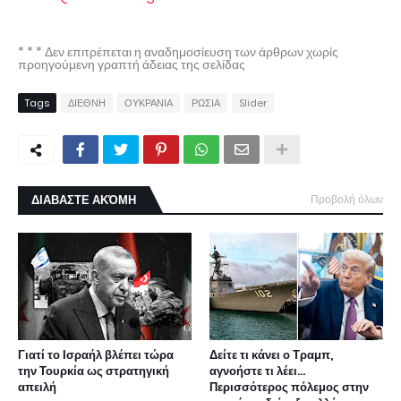
* * * Δεν επιτρέπεται η αναδημοσίευση των άρθρων χωρίς
προηγούμενη γραπτή άδειας της σελίδας
Tags
ΔΙΕΘΝΗ
ΟΥΚΡΑΝΙΑ
ΡΩΣΙΑ
Slider
ΔΙΑΒΑΣΤΕ ΑΚΌΜΗ
Προβολή όλων
Γιατί το Ισραήλ βλέπει τώρα
Δείτε τι κάνει ο Τραμπ,
την Τουρκία ως στρατηγική
αγνοήστε τι λέει...
απειλή
Περισσότερος πόλεμος στην