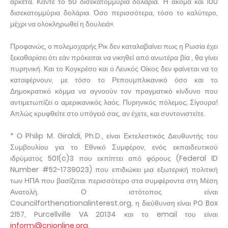
αρκετά. Κάντε το 50 δισεκατομμύρια δολάρια. Ή ακόμα και 100
δισεκατομμύρια δολάρια. Όσο περισσότερα, τόσο το καλύτερο,
μέχρι να ολοκληρωθεί η δουλειά».
Προφανώς, ο πολεμοχαρής Ρικ δεν καταλαβαίνει πως η Ρωσία έχει
ξεκαθαρίσει ότι εάν πρόκειται να νικηθεί από ανωτέρα βία , θα γίνει
πυρηνική. Και το Κογκρέσο και ο Λευκός Οίκος δεν φαίνεται να το
καταφέρνουν, με τόσο το Ρεπουμπλικανικό όσο και το
Δημοκρατικό κόμμα να αγνοούν τον πραγματικό κίνδυνο που
αντιμετωπίζει ο αμερικανικός λαός. Πυρηνικός πόλεμος; Σίγουρα!
Απλώς κρυφθείτε στο υπόγειό σας, αν έχετε, και συντονιστείτε.
* Ο Philip M. Giraldi, Ph.D., είναι Εκτελεστικός Διευθυντής του
Συμβουλίου για το Εθνικό Συμφέρον, ενός εκπαιδευτικού
ιδρύματος 501(c)3 που εκπίπτει από φόρους (Federal ID
Number #52-1739023) που επιδιώκει μια εξωτερική πολιτική
των ΗΠΑ που βασίζεται περισσότερο στα συμφέροντα στη Μέση
Ανατολή. Ο ιστότοπος είναι
Councilforthenationalinterest.org, η διεύθυνση είναι PO Box
2157, Purcellville VA 20134 και το email του είναι
inform@cnionline.org
.