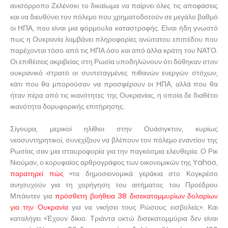
ανισόρροπο Ζελένσκι το δικαίωμα να παίρνει όλες τις αποφάσεις
και να διευθύνει τον πόλεμο που χρηματοδοτούν σε μεγάλο βαθμό
οι ΗΠΑ, που είναι μια φόρμουλα καταστροφής. Είναι ήδη γνωστό
πως η Ουκρανία λαμβάνει πληροφορίες ανώτατου επιπέδου που
παρέχονται τόσο από τις ΗΠΑ όσο και από άλλα κράτη του ΝΑΤΟ.
Οι επιθέσεις ακριβείας στη Ρωσία υποδηλώνουν ότι δόθηκαν στον
ουκρανικό στρατό οι συντεταγμένες πιθανών ενεργών στόχων,
κάτι που θα μπορούσαν να προσφέρουν οι ΗΠΑ, αλλά που θα
ήταν πέρα ​​από τις ικανότητες της Ουκρανίας, η οποία δε διαθέτει
ικανότητα δορυφορικής επιτήρησης.
Σίγουρα, μερικοί ηλίθιοι στην Ουάσιγκτον, κυρίως
νεοσυντηρητικοί, συνεχίζουν να βλέπουν τον πόλεμο εναντίον της
Ρωσίας σαν μια σταυροφορία για την παγκόσμια ελευθερία. Ο Ρικ
Νιούμαν, ο κορυφαίος αρθρογράφος των οικονομικών της Yahoo,
παρατηρεί πώς
«τα δημοσιονομικά γεράκια στο Κογκρέσο
ανησυχούν για τη χορήγηση του αιτήματος του Προέδρου
Μπάιντεν για
πρόσθετη βοήθεια 38 δισεκατομμυρίων δολαρίων
για την Ουκρανία
για να νικήσει τους Ρώσους εισβολείς». Και
καταλήγει «Έχουν δίκιο. Τριάντα οκτώ δισεκατομμύρια δεν είναι