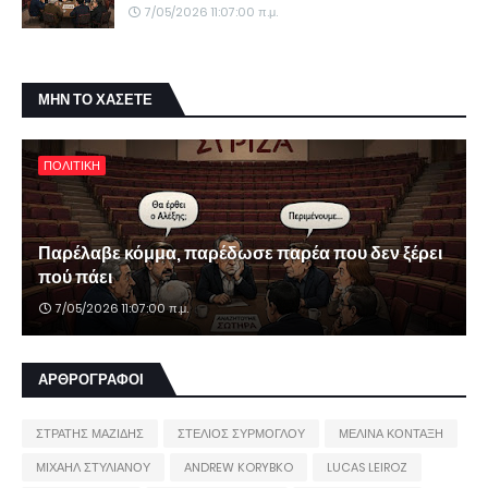
7/05/2026 11:07:00 π.μ.
ΜΗΝ ΤΟ ΧΑΣΕΤΕ
ΠΟΛΙΤΙΚΗ
Παρέλαβε κόμμα, παρέδωσε παρέα που δεν ξέρει
πού πάει
7/05/2026 11:07:00 π.μ.
ΑΡΘΡΟΓΡΑΦΟΙ
ΣΤΡΑΤΗΣ ΜΑΖΙΔΗΣ
ΣΤΕΛΙΟΣ ΣΥΡΜΟΓΛΟΥ
ΜΕΛΙΝΑ ΚΟΝΤΑΞΗ
ΜΙΧΑΗΛ ΣΤΥΛΙΑΝΟΥ
ANDREW KORYBKO
LUCAS LEIROZ