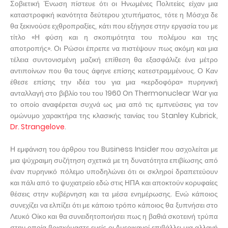
Σοβιετική Ένωση πίστευε ότι οι Ηνωμένες Πολιτείες είχαν μια
καταστροφική ικανότητα δεύτερου χτυπήματος, τότε η Μόσχα δε
θα ξεκινούσε εχθροπραξίες, κάτι που εξήγησε στην εργασία του με
τίτλο «Η φύση και η σκοπιμότητα του πολέμου και της
αποτροπής». Οι Ρώσοι έπρεπε να πιστέψουν πως ακόμη και μια
τέλεια συντονισμένη μαζική επίθεση θα εξασφάλιζε ένα μέτρο
αντιποίνων που θα τους άφηνε επίσης κατεστραμμένους. Ο Καν
έθεσε επίσης την ιδέα του για μια «κερδοφόρα» πυρηνική
ανταλλαγή στο βιβλίο του του 1960 On Thermonuclear War για
το οποίο αναφέρεται συχνά ως μια από τις εμπνεύσεις για τον
ομώνυμο χαρακτήρα της κλασικής ταινίας του Stanley Kubrick,
Dr. Strangelove
.
Η εμφάνιση του άρθρου του Business Insider που ασχολείται με
μια ψύχραιμη συζήτηση σχετικά με τη δυνατότητα επιβίωσης από
έναν πυρηνικό πόλεμο υποδηλώνει ότι οι σκληροί δραπετεύουν
και πάλι από το ψυχιατρείο εδώ στις ΗΠΑ και αποκτούν κορυφαίες
θέσεις στην κυβέρνηση και τα μέσα ενημέρωσης. Ενώ κάποιος
συνεχίζει να ελπίζει ότι με κάποιο τρόπο κάποιος θα ξυπνήσει στο
Λευκό Οίκο και θα συνειδητοποιήσει πως η βαθιά σκοτεινή τρύπα
στην οποία βρισκόμαστε εμείς οι Αμερικανοί επιβάλλει μια αλλαγή