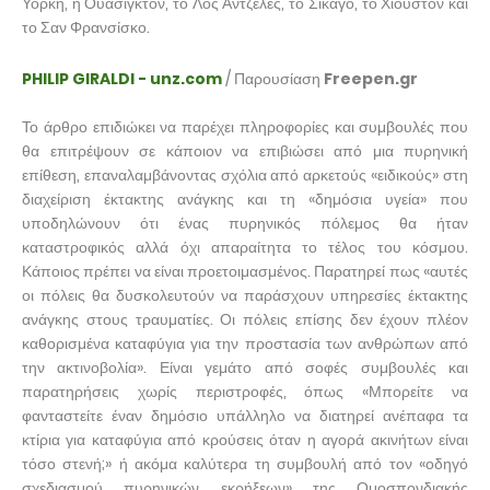
Υόρκη, η Ουάσιγκτον, το Λος Άντζελες, το Σικάγο, το Χιούστον και
το Σαν Φρανσίσκο.
PHILIP GIRALDI - unz.com
/ Παρουσίαση
Freepen.gr
Το άρθρο επιδιώκει να παρέχει πληροφορίες και συμβουλές που
θα επιτρέψουν σε κάποιον να επιβιώσει από μια πυρηνική
επίθεση, επαναλαμβάνοντας σχόλια από αρκετούς «ειδικούς» στη
διαχείριση έκτακτης ανάγκης και τη «δημόσια υγεία» που
υποδηλώνουν ότι ένας πυρηνικός πόλεμος θα ήταν
καταστροφικός αλλά όχι απαραίτητα το τέλος του κόσμου.
Κάποιος πρέπει να είναι προετοιμασμένος. Παρατηρεί πως «αυτές
οι πόλεις θα δυσκολευτούν να παράσχουν υπηρεσίες έκτακτης
ανάγκης στους τραυματίες. Οι πόλεις επίσης δεν έχουν πλέον
καθορισμένα καταφύγια για την προστασία των ανθρώπων από
την ακτινοβολία». Είναι γεμάτο από σοφές συμβουλές και
παρατηρήσεις χωρίς περιστροφές, όπως «Μπορείτε να
φανταστείτε έναν δημόσιο υπάλληλο να διατηρεί ανέπαφα τα
κτίρια για καταφύγια από κρούσεις όταν η αγορά ακινήτων είναι
τόσο στενή;» ή ακόμα καλύτερα τη συμβουλή από τον «οδηγό
σχεδιασμού πυρηνικών εκρήξεων» της Ομοσπονδιακής