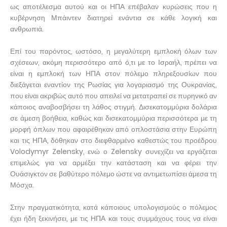
ως αποτέλεσμα αυτού και οι ΗΠΑ επέβαλαν κυρώσεις που η
κυβέρνηση Μπάιντεν διατηρεί ενάντια σε κάθε λογική και
ανθρωπιά.
Επί του παρόντος, ωστόσο, η μεγαλύτερη εμπλοκή όλων των
σχέσεων, ακόμη περισσότερο από ό,τι με το Ισραήλ, πρέπει να
είναι η εμπλοκή των ΗΠΑ στον πόλεμο πληρεξουσίων που
διεξάγεται εναντίον της Ρωσίας για λογαριασμό της Ουκρανίας,
που είναι ακριβώς αυτό που απειλεί να μετατραπεί σε πυρηνικό αν
κάποιος αναβοσβήσει τη λάθος στιγμή. Δισεκατομμύρια δολάρια
σε άμεση βοήθεια, καθώς και δισεκατομμύρια περισσότερα με τη
μορφή όπλων που αφαιρέθηκαν από οπλοστάσια στην Ευρώπη
και τις ΗΠΑ, δόθηκαν στο διεφθαρμένο καθεστώς του προέδρου
Volodymyr Zelensky, ενώ ο Zelensky συνεχίζει να εργάζεται
επιμελώς για να αρμέξει την κατάσταση και να φέρει την
Ουάσιγκτον σε βαθύτερο πόλεμο ώστε να αντιμετωπίσει άμεσα τη
Μόσχα.
Στην πραγματικότητα, κατά κάποιους υπολογισμούς ο πόλεμος
έχει ήδη ξεκινήσει, με τις ΗΠΑ και τους συμμάχους τους να είναι