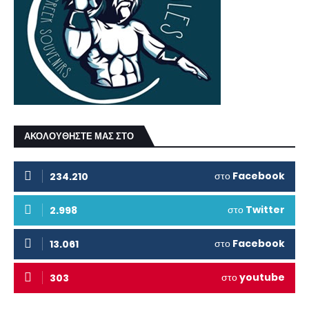
ΑΚΟΛΟΥΘΗΣΤΕ ΜΑΣ ΣΤΟ
στο
Facebook
234.210
στο
Twitter
2.998
στο
Facebook
13.061
στο
youtube
303