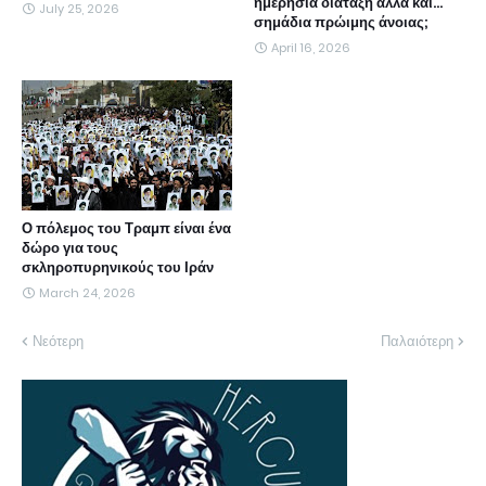
ημερήσια διάταξη αλλά και...
July 25, 2026
σημάδια πρώιμης άνοιας;
April 16, 2026
Ο πόλεμος του Τραμπ είναι ένα
δώρο για τους
σκληροπυρηνικούς του Ιράν
March 24, 2026
Νεότερη
Παλαιότερη