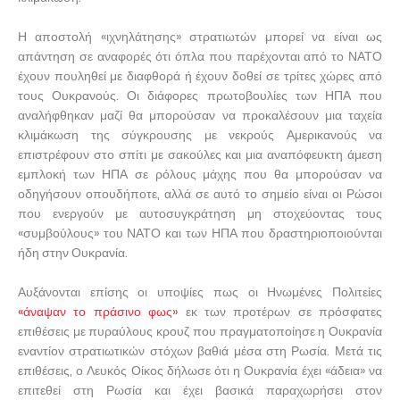
Η αποστολή «ιχνηλάτησης» στρατιωτών μπορεί να είναι ως
απάντηση σε αναφορές ότι όπλα που παρέχονται από το ΝΑΤΟ
έχουν πουληθεί με διαφθορά ή έχουν δοθεί σε τρίτες χώρες από
τους Ουκρανούς. Οι διάφορες πρωτοβουλίες των ΗΠΑ που
αναλήφθηκαν μαζί θα μπορούσαν να προκαλέσουν μια ταχεία
κλιμάκωση της σύγκρουσης με νεκρούς Αμερικανούς να
επιστρέφουν στο σπίτι με σακούλες και μια αναπόφευκτη άμεση
εμπλοκή των ΗΠΑ σε ρόλους μάχης που θα μπορούσαν να
οδηγήσουν οπουδήποτε, αλλά σε αυτό το σημείο είναι οι Ρώσοι
που ενεργούν με αυτοσυγκράτηση μη στοχεύοντας τους
«συμβούλους» του ΝΑΤΟ και των ΗΠΑ που δραστηριοποιούνται
ήδη στην Ουκρανία.
Αυξάνονται επίσης οι υποψίες πως οι Ηνωμένες Πολιτείες
«άναψαν το πράσινο φως»
εκ των προτέρων σε πρόσφατες
επιθέσεις με πυραύλους κρουζ που πραγματοποίησε η Ουκρανία
εναντίον στρατιωτικών στόχων βαθιά μέσα στη Ρωσία. Μετά τις
επιθέσεις, ο Λευκός Οίκος δήλωσε ότι η Ουκρανία έχει «άδεια» να
επιτεθεί στη Ρωσία και έχει βασικά παραχωρήσει στον