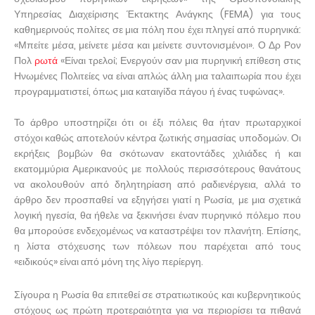
Υπηρεσίας Διαχείρισης Έκτακτης Ανάγκης (FEMA) για τους
καθημερινούς πολίτες σε μια πόλη που έχει πληγεί από πυρηνικά:
«Μπείτε μέσα, μείνετε μέσα και μείνετε συντονισμένοι». Ο Δρ Ρον
Πολ
ρωτά
«Είναι τρελοί; Ενεργούν σαν μια πυρηνική επίθεση στις
Ηνωμένες Πολιτείες να είναι απλώς άλλη μια ταλαιπωρία που έχει
προγραμματιστεί, όπως μια καταιγίδα πάγου ή ένας τυφώνας».
Το άρθρο υποστηρίζει ότι οι έξι πόλεις θα ήταν πρωταρχικοί
στόχοι καθώς αποτελούν κέντρα ζωτικής σημασίας υποδομών. Οι
εκρήξεις βομβών θα σκότωναν εκατοντάδες χιλιάδες ή και
εκατομμύρια Αμερικανούς με πολλούς περισσότερους θανάτους
να ακολουθούν από δηλητηρίαση από ραδιενέργεια, αλλά το
άρθρο δεν προσπαθεί να εξηγήσει γιατί η Ρωσία, με μια σχετικά
λογική ηγεσία, θα ήθελε να ξεκινήσει έναν πυρηνικό πόλεμο που
θα μπορούσε ενδεχομένως να καταστρέψει τον πλανήτη. Επίσης,
η λίστα στόχευσης των πόλεων που παρέχεται από τους
«ειδικούς» είναι από μόνη της λίγο περίεργη.
Σίγουρα η Ρωσία θα επιτεθεί σε στρατιωτικούς και κυβερνητικούς
στόχους ως πρώτη προτεραιότητα για να περιορίσει τα πιθανά