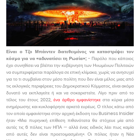
Είναι ο Τζο Μπάιντεν διατεθειμένος να καταστρέψει τον
κόσμο για να «αδυνατίσει τη Ρωσία»;
- Παρόλο που κάποιος
έχει συνηθίσει να βλέπει την κυβέρνηση των Ηνωμένων Πολιτειών
να συμπεριφέρεται παράλογα σε επική κλίμακα, χωρίς να ανησυχεί
για το τι συμβαίνει στον μέσο πολίτη που δεν είναι μέλος μιας από
τις εκλογικές περιφέρειες του Δημοκρατικού Κόμματος, είναι ακόμα
δυνατό να εκπλαγείτε ή και να σοκαριστείτε. Λίγο πριν από το
τέλος του έτους 2022
, ένα άρθρο εμφανίστηκε
στα κύρια μέσα
ενημέρωσης και κυκλοφόρησε αρκετά ευρέως. Ο τίτλος κάτω από
τον οποίο εμφανίστηκε στην αρχική έκδοση του Business Insider
ήταν «Μια πυρηνική επίθεση πιθανότατα θα στόχευε μία από
αυτές τις 6 πόλεις των ΗΠΑ — αλλά ένας ειδικός λέει πως καμία
από αυτές δεν είναι προετοιμασμένη». Οι πόλεις ήταν η Νέα