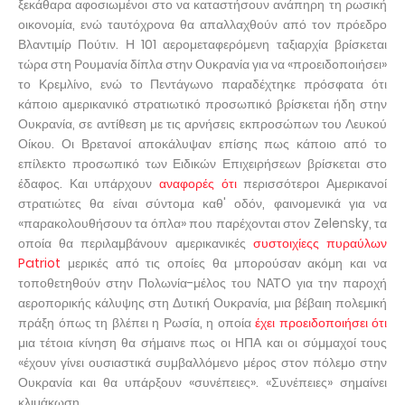
ξεκάθαρα αφοσιωμένοι στο να καταστήσουν ανάπηρη τη ρωσική
οικονομία, ενώ ταυτόχρονα θα απαλλαχθούν από τον πρόεδρο
Βλαντιμίρ Πούτιν. Η 101 αερομεταφερόμενη ταξιαρχία βρίσκεται
τώρα στη Ρουμανία δίπλα στην Ουκρανία για να «προειδοποιήσει»
το Κρεμλίνο, ενώ το Πεντάγωνο παραδέχτηκε πρόσφατα ότι
κάποιο αμερικανικό στρατιωτικό προσωπικό βρίσκεται ήδη στην
Ουκρανία, σε αντίθεση με τις αρνήσεις εκπροσώπων του Λευκού
Οίκου. Οι Βρετανοί αποκάλυψαν επίσης πως κάποιο από το
επίλεκτο προσωπικό των Ειδικών Επιχειρήσεων βρίσκεται στο
έδαφος. Και υπάρχουν
αναφορές ότι
περισσότεροι Αμερικανοί
στρατιώτες θα είναι σύντομα καθ' οδόν, φαινομενικά για να
«παρακολουθήσουν τα όπλα» που παρέχονται στον Zelensky, τα
οποία θα περιλαμβάνουν αμερικανικές
συστοιχίεςς πυραύλων
Patriot
μερικές από τις οποίες θα μπορούσαν ακόμη και να
τοποθετηθούν στην Πολωνία-μέλος του ΝΑΤΟ για την παροχή
αεροπορικής κάλυψης στη Δυτική Ουκρανία, μια βέβαιη πολεμική
πράξη όπως τη βλέπει η Ρωσία, η οποία
έχει προειδοποιήσει ότι
μια τέτοια κίνηση θα σήμαινε πως οι ΗΠΑ και οι σύμμαχοί τους
«έχουν γίνει ουσιαστικά συμβαλλόμενο μέρος στον πόλεμο στην
Ουκρανία και θα υπάρξουν «συνέπειες». «Συνέπειες» σημαίνει
κλιμάκωση.