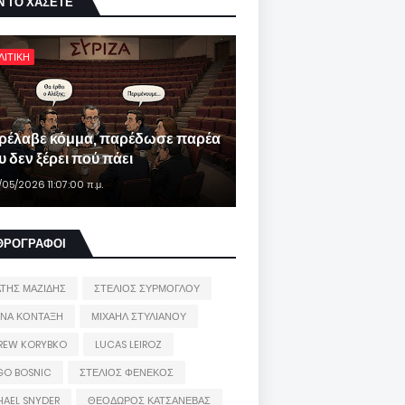
Ν ΤΟ ΧΑΣΕΤΕ
ΛΙΤΙΚΗ
ρέλαβε κόμμα, παρέδωσε παρέα
 δεν ξέρει πού πάει
/05/2026 11:07:00 π.μ.
ΘΡΟΓΡΑΦΟΙ
ΑΤΗΣ ΜΑΖΙΔΗΣ
ΣΤΕΛΙΟΣ ΣΥΡΜΟΓΛΟΥ
ΙΝΑ ΚΟΝΤΑΞΗ
ΜΙΧΑΗΛ ΣΤΥΛΙΑΝΟΥ
REW KORYBKO
LUCAS LEIROZ
GO BOSNIC
ΣΤΕΛΙΟΣ ΦΕΝΕΚΟΣ
HAEL SNYDER
ΘΕΟΔΩΡΟΣ ΚΑΤΣΑΝΕΒΑΣ