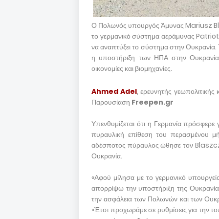
Ο Πολωνός υπουργός Άμυνας Mariusz Blas
το γερμανικό σύστημα αεράμυνας Patriot
να αναπτύξει το σύστημα στην Ουκρανία. Τ
η υποστήριξη των ΗΠΑ στην Ουκρανία 
οικονομίες και βιομηχανίες.
Ahmed Adel
, ερευνητής γεωπολιτικής 
Παρουσίαση
Freepen.gr
Υπενθυμίζεται ότι η Γερμανία πρόσφερε
πυραυλική επίθεση του περασμένου μ
αδέσποτος πύραυλος ώθησε τον Blaszczak
Ουκρανία.
«Αφού μίλησα με το γερμανικό υπουργε
απορρίψω την υποστήριξη της Ουκρανίας
την ασφάλεια των Πολωνών και των Ουκρ
«Έτσι προχωράμε σε ρυθμίσεις για την τ