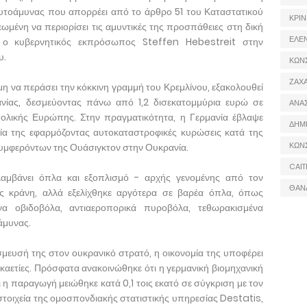
αυτοάμυνας που απορρέει από το άρθρο 51 του Καταστατικού
ΚΡΙΝ
ωμένη να περιορίσει τις αμυντικές της προσπάθειες στη δική
ΕΛΕ
. ο κυβερνητικός εκπρόσωπος Steffen Hebestreit στην
υ.
ΚΩΝ
ΖΑΧΑ
μη να περάσει την κόκκινη γραμμή του Κρεμλίνου, εξακολουθεί
νίας, δεσμεύοντας πάνω από 1,2 δισεκατομμύρια ευρώ σε
ΑΝΑ
τολικής Ευρώπης. Στην πραγματικότητα, η Γερμανία έβλαψε
ΔΗΜ
μία της εφαρμόζοντας αυτοκαταστροφικές κυρώσεις κατά της
ΚΩΝ
συμφερόντων της Ουάσιγκτον στην Ουκρανία.
CAIT
λαμβάνει όπλα και εξοπλισμό - αρχής γενομένης από τον
ΘΑΝ
ς κράνη, αλλά εξελίχθηκε αργότερα σε βαρέα όπλα, όπως
να οβιδοβόλα, αντιαεροπορικά πυροβόλα, τεθωρακισμένα
άμυνας.
σμευσή της στον ουκρανικό στρατό, η οικονομία της υποφέρει
εκαετίες. Πρόσφατα ανακοινώθηκε ότι η γερμανική βιομηχανική
η παραγωγή μειώθηκε κατά 0,1 τοις εκατό σε σύγκριση με τον
τοιχεία της ομοσπονδιακής στατιστικής υπηρεσίας Destatis,