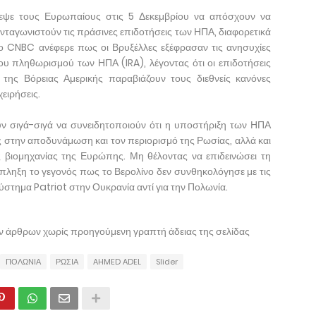
ρεψε τους Ευρωπαίους στις 5 Δεκεμβρίου να απόσχουν να
νταγωνιστούν τις πράσινες επιδοτήσεις των ΗΠΑ, διαφορετικά
Το CNBC ανέφερε πως οι Βρυξέλλες εξέφρασαν τις ανησυχίες
του πληθωρισμού των ΗΠΑ (IRA), λέγοντας ότι οι επιδοτήσεις
της Βόρειας Αμερικής παραβιάζουν τους διεθνείς κανόνες
ειρήσεις.
υν σιγά-σιγά να συνειδητοποιούν ότι η υποστήριξη των ΗΠΑ
στην αποδυνάμωση και τον περιορισμό της Ρωσίας, αλλά και
ς βιομηχανίας της Ευρώπης. Μη θέλοντας να επιδεινώσει τη
κπληξη το γεγονός πως το Βερολίνο δεν συνθηκολόγησε με τις
ύστημα Patriot στην Ουκρανία αντί για την Πολωνία.
ων άρθρων χωρίς προηγούμενη γραπτή άδειας της σελίδας
ΠΟΛΩΝΙΑ
ΡΩΣΙΑ
AHMED ADEL
Slider