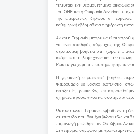
τελευταία έχει θεσμοθετημένο δικαίωμα 
του ΟΗΕ και η Ουκρανία δεν είναι υποχρε
της επικράτεια», δήλωσε ο Γερμανός
καθημερινή εβδομαδιαία ενημέρωση τύπο
Αν και η Γερμανία μπορεί να είναι απρόθυ
να είναι σταθερός σύμμαχος της Ουκρα
στρατιωτική βοήθεια στη χώρα της ανα
ακόμη και τη βιομηχανία και την οικονο
Ρωσίας για χάρη της εξυπηρέτησης των 
Η γερμανική στρατιωτική βοήθεια περι
Φεβρουάριο με βασικό εξοπλισμό, όπω
εκτοξευτές ρουκετών, αυτοπροωθούμε
οχήματα προσωπικού και συστήματα αερ
Ωστόσο, ενώ η Γερμανία εμβαθύνει τη δέ
σε επίπεδο που δεν έχει βιώσει εδώ και δ
παραγωγή μειώθηκε τον Οκτώβριο. Αν και 
Σεπτέμβριο, σύμφωνα με προκαταρκτικά σ