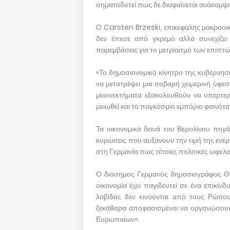
σηματοδοτεί πως δε διαφαίνεται ανάκαμψ
Ο Carsten Brzeski, επικεφαλής μακροοικο
δεν έπεσε από γκρεμό αλλά συνεχίζει 
παρεμβάσεις για το μετριασμό των επιπτ
«Το δημοσιονομικό κίνητρο της κυβέρνηση
να μετατρέψει μια σοβαρή χειμερινή ύφεσ
μειονεκτήματα εξακολουθούν να υπερτερ
μειωθεί και το παγκόσμιο εμπόριο φαινότ
Τα οικονομικά δεινά του Βερολίνου πηγάζ
κυρώσεις που αυξάνουν την τιμή της ενέ
στη Γερμανία πως τέτοιες πολιτικές ωφελ
Ο διάσημος Γερμανός δημοσιογράφος Ga
οικονομία έχει παγιδευτεί σε ένα επικίνδ
λαβίδας δεν κινούνται από τους Ρώσου
ξεκάθαρα αποφασισμένοι να οργανώσουν 
Ευρωπαίων».