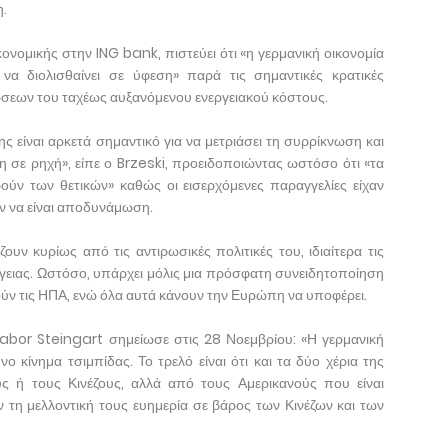
η.
νομικής στην ING bank, πιστεύει ότι «η γερμανική οικονομία
να διολισθαίνει σε ύφεση» παρά τις σημαντικές κρατικές
ώσεων του ταχέως αυξανόμενου ενεργειακού κόστους.
ς είναι αρκετά σημαντικό για να μετριάσει τη συρρίκνωση και
η σε ρηχή», είπε ο Brzeski, προειδοποιώντας ωστόσο ότι «τα
ούν των θετικών» καθώς οι εισερχόμενες παραγγελίες είχαν
αν να είναι αποδυνάμωση.
ουν κυρίως από τις αντιρωσικές πολιτικές του, ιδιαίτερα τις
ργειας. Ωστόσο, υπάρχει μόλις μια πρόσφατη συνειδητοποίηση
ούν τις ΗΠΑ, ενώ όλα αυτά κάνουν την Ευρώπη να υποφέρει.
bor Steingart σημείωσε στις 28 Νοεμβρίου: «Η γερμανική
υνο κίνημα τσιμπίδας. Το τρελό είναι ότι και τα δύο χέρια της
ς ή τους Κινέζους, αλλά από τους Αμερικανούς που είναι
τη μελλοντική τους ευημερία σε βάρος των Κινέζων και των