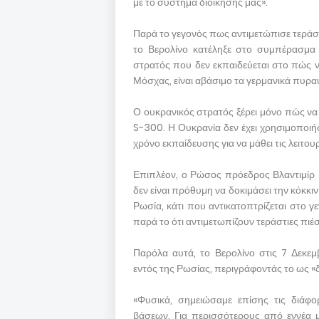
με το σύστημα διοίκησης μας».
Παρά το γεγονός πως αντιμετώπισε τεράστι
το Βερολίνο κατέληξε στο συμπέρασμα
στρατός που δεν εκπαιδεύεται στο πώς να
Μόσχας, είναι αβάσιμο τα γερμανικά πυρ
Ο ουκρανικός στρατός ξέρει μόνο πώς να 
S-300. Η Ουκρανία δεν έχει χρησιμοποιήσ
χρόνο εκπαίδευσης για να μάθει τις λειτουρ
Επιπλέον, ο Ρώσος πρόεδρος Βλαντιμίρ Π
δεν είναι πρόθυμη να δοκιμάσει την κόκκι
Ρωσία, κάτι που αντικατοπτρίζεται στο 
παρά το ότι αντιμετωπίζουν τεράστιες πιέ
Παρόλα αυτά, το Βερολίνο στις 7 Δεκεμβ
εντός της Ρωσίας, περιγράφοντάς το ως «
«Φυσικά, σημειώσαμε επίσης τις διάφ
βάσεων. Για περισσότερους από εννέα μ