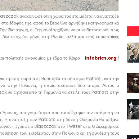
zczak ανακοίνωσε ότι η χώρα του ετοιμάζεται να αναπτύξει
 στο έδαφός της, αφού το Βερολίνο αρνήθηκε κατηγορηματικά
ην ίδια στιγμή, οι Γερμανοί αρχίζουν να συνειδητοποιούν πως
δεν στοχεύει μόνο στη Ρωσία, αλλά και στις ευρωπαϊκές
και πολιτικής οικονομίας με έδρα το Κάιρο -
infobrics.org
/
 για πρώτη φορά στη Βαρσοβία το σύστημα Patriot μετά την
ήνα στην Πολωνία, η οποία σκότωσε δύο άτομα. Αυτός ο
 να ζητήσει από τη Γερμανία να στείλει τους Patriots στην
ίο Άμυνας, απογοητεύτηκα που αποδέχτηκα την απόφαση να
. Η ανάπτυξη των Patriots στη δυτική Ουκρανία θα αύξανε
ανών», έγραψε ο Blaszczak στο Twitter στις 6 Δεκεμβρίου.
οποθέτηση των εκτοξευτών στην Πολωνία και τη σύνδεσή τους