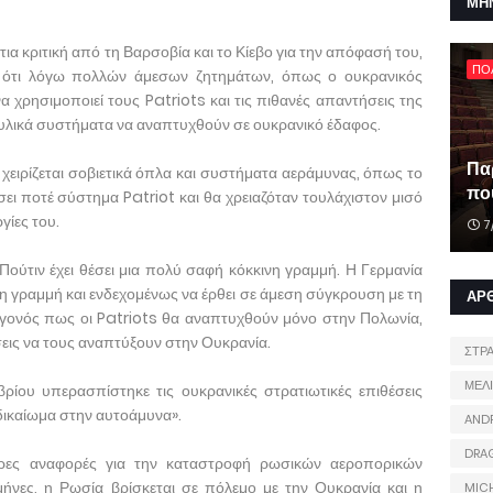
ΜΗ
α κριτική από τη Βαρσοβία και το Κίεβο για την απόφασή του,
ΠΟ
 ότι λόγω πολλών άμεσων ζητημάτων, όπως ο ουκρανικός
 χρησιμοποιεί τους Patriots και τις πιθανές απαντήσεις της
αυλικά συστήματα να αναπτυχθούν σε ουκρανικό έδαφος.
Πα
χειρίζεται σοβιετικά όπλα και συστήματα αεράμυνας, όπως το
που
ει ποτέ σύστημα Patriot και θα χρειαζόταν τουλάχιστον μισό
γίες του.
7
ούτιν έχει θέσει μια πολύ σαφή κόκκινη γραμμή. Η Γερμανία
νη γραμμή και ενδεχομένως να έρθει σε άμεση σύγκρουση με τη
ΑΡ
γεγονός πως οι Patriots θα αναπτυχθούν μόνο στην Πολωνία,
σεις να τους αναπτύξουν στην Ουκρανία.
ΣΤΡ
ΜΕΛ
ρίου υπερασπίστηκε τις ουκρανικές στρατιωτικές επιθέσεις
δικαίωμα στην αυτοάμυνα».
AND
DRA
ορες αναφορές για την καταστροφή ρωσικών αεροπορικών
ήνες, η Ρωσία βρίσκεται σε πόλεμο με την Ουκρανία και η
MIC