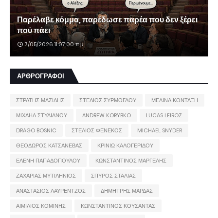
Παρέλαβε κόμμα, παρέδωσε παρέα που δεν ξέρει
πού πάει
7/05/2026 11:07:00 π.μ.
ΑΡΘΡΟΓΡΑΦΟΙ
ΣΤΡΑΤΗΣ ΜΑΖΙΔΗΣ
ΣΤΕΛΙΟΣ ΣΥΡΜΟΓΛΟΥ
ΜΕΛΙΝΑ ΚΟΝΤΑΞΗ
ΜΙΧΑΗΛ ΣΤΥΛΙΑΝΟΥ
ANDREW KORYBKO
LUCAS LEIROZ
DRAGO BOSNIC
ΣΤΕΛΙΟΣ ΦΕΝΕΚΟΣ
MICHAEL SNYDER
ΘΕΟΔΩΡΟΣ ΚΑΤΣΑΝΕΒΑΣ
ΚΡΙΝΙΩ ΚΑΛΟΓΕΡΙΔΟΥ
ΕΛΕΝΗ ΠΑΠΑΔΟΠΟΥΛΟΥ
ΚΩΝΣΤΑΝΤΙΝΟΣ ΜΑΡΓΕΛΗΣ
ΖΑΧΑΡΙΑΣ ΜΥΤΙΛΗΝΙΟΣ
ΣΠΥΡΟΣ ΣΤΑΛΙΑΣ
ΑΝΑΣΤΑΣΙΟΣ ΛΑΥΡΕΝΤΖΟΣ
ΔΗΜΗΤΡΗΣ ΜΑΡΔΑΣ
ΑΙΜΙΛΙΟΣ ΚΟΜΙΝΗΣ
ΚΩΝΣΤΑΝΤΙΝΟΣ ΚΟΥΣΑΝΤΑΣ