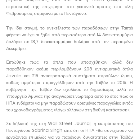
στρατιωτική της επιχείρηση στο γειτονικό κράτος στα τέλη
Φεβρουαρίου, σύμφωνα με το Πεντάγωνο.
Την ίδια στιγμή, το ανεκτέλεστο των παραδόσεων στην Ταϊπέι
φέρεται να έχει αυξηθεί από περισσότερα από 14 δισεκατομμύρια
δολάρια σε 18,7 δισεκατομμύρια δολάρια από τον περασμένο
Δεκέμβριο.
Ειπώθηκε πως τα όπλα που υποσχέθηκαν αλλά δεν
παραδόθηκαν ακόμη περιλαμβάνουν 208 αντιαρματικά όπλα
Javelin και 215 αντιαεροπορικά συστήματα πυραύλων ώμου,
καθώς αμφότερα παραγγέλθηκαν από την Ταϊβάν το 2015. Η
κυβέρνηση της Ταϊβάν δεν σχολίασε το δημοσίευμα, αλλά το
Υπουργείο Άμυνας της αναγνώρισε νωρίτερα αυτό το έτος πως οι
ΗΠΑ ενδέχεται να μην παραδώσουν ορισμένες παραγγελίες εντός
του χρονοδιαγράμματος «λόγω αλλαγών στη διεθνή κατάσταση».
Σε δήλωσή της στη Wall Street Journal, η εκπρόσωπος του
Πενταγώνου Sabrina Singh είπε ότι οι ΗΠΑ «θα συνεχίσουν να
εργάζονται επιμελώς για να παρέχουν δυνατότητες στην Ταϊβάν