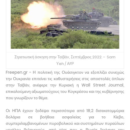
Στρατιωτική άσκηση στην Ταϊβάν, Σεπτέμβριος 2022.
-
Sam
Υeh / ΑFΡ
Freepen.gr - Η πολιτική της Ουάσιγκτον να εξοπλίζει συνεχώς
την Ουκρανία επιτείνει τις καθυστερήσεις στις αποστολές όπλων
στην Ταϊβάν, ανέφερε την Κυριακή η Wall Street Journal,
επικαλούμενη αξιωματούχους του Κογκρέσου και της κυβέρνησης
που γνωρίζουν το θέμα.
Οι ΗΠΑ έχουν ξοδέψει περισσότερα από 18,2 δισεκατομμύρια
δολάρια σε βοήθεια ασφαλείας για το Κίεβο,
συμπεριλαμβανομένων πυροβολικού και συστημάτων πυραύλων
μεγάλου βεληνεκούς, από τότε που η Ρωσία ξεκίνησε την