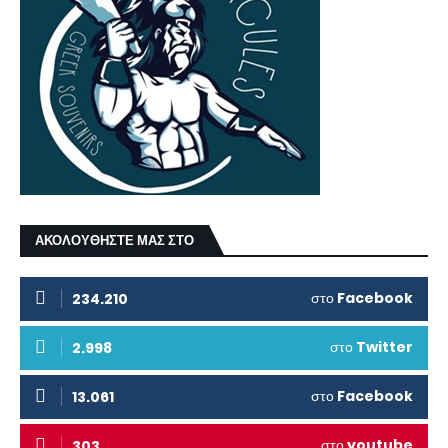
ΑΚΟΛΟΥΘΗΣΤΕ ΜΑΣ ΣΤΟ
στο
Facebook
234.210
στο
Twitter
2.998
στο
Facebook
13.061
στο
youtube
303