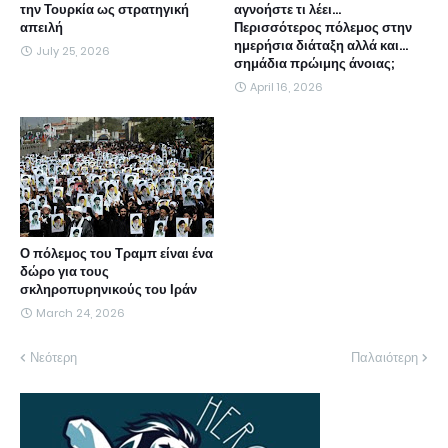
την Τουρκία ως στρατηγική
αγνοήστε τι λέει...
απειλή
Περισσότερος πόλεμος στην
ημερήσια διάταξη αλλά και...
July 25, 2026
σημάδια πρώιμης άνοιας;
April 16, 2026
Ο πόλεμος του Τραμπ είναι ένα
δώρο για τους
σκληροπυρηνικούς του Ιράν
March 24, 2026
Νεότερη
Παλαιότερη