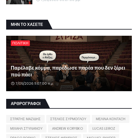
ΜΗΝ ΤΟ ΧΑΣΕΤΕ
ΠΟΛΙΤΙΚΗ
Παρέλαβε κόμμα, παρέδωσε παρέα που δεν ξέρει
πού πάει
7/05/2026 11:07:00 π.μ.
ΑΡΘΡΟΓΡΑΦΟΙ
ΣΤΡΑΤΗΣ ΜΑΖΙΔΗΣ
ΣΤΕΛΙΟΣ ΣΥΡΜΟΓΛΟΥ
ΜΕΛΙΝΑ ΚΟΝΤΑΞΗ
ΜΙΧΑΗΛ ΣΤΥΛΙΑΝΟΥ
ANDREW KORYBKO
LUCAS LEIROZ
DRAGO BOSNIC
ΣΤΕΛΙΟΣ ΦΕΝΕΚΟΣ
MICHAEL SNYDER