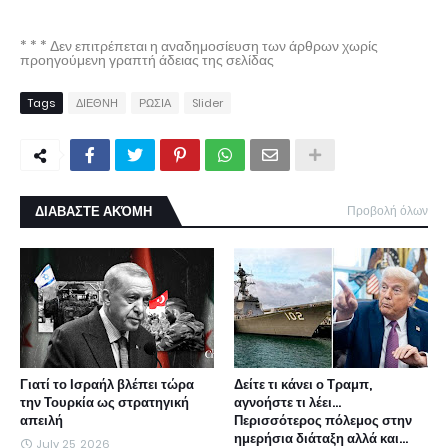
* * * Δεν επιτρέπεται η αναδημοσίευση των άρθρων χωρίς
προηγούμενη γραπτή άδειας της σελίδας
Tags
ΔΙΕΘΝΗ
ΡΩΣΙΑ
Slider
ΔΙΑΒΑΣΤΕ ΑΚΌΜΗ
Προβολή όλων
Γιατί το Ισραήλ βλέπει τώρα
Δείτε τι κάνει ο Τραμπ,
την Τουρκία ως στρατηγική
αγνοήστε τι λέει...
απειλή
Περισσότερος πόλεμος στην
ημερήσια διάταξη αλλά και...
July 25, 2026