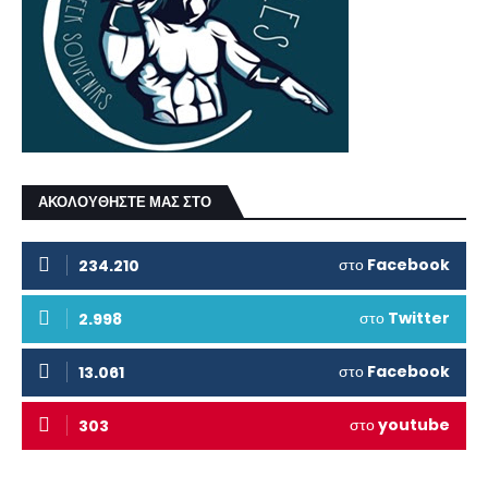
ΑΚΟΛΟΥΘΗΣΤΕ ΜΑΣ ΣΤΟ
στο
Facebook
234.210
στο
Twitter
2.998
στο
Facebook
13.061
στο
youtube
303