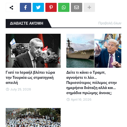
ΔΙΑΒΑΣΤΕ ΑΚΌΜΗ
Προβολή όλων
Γιατί το Ισραήλ βλέπει τώρα
Δείτε τι κάνει ο Τραμπ,
την Τουρκία ως στρατηγική
αγνοήστε τι λέει...
απειλή
Περισσότερος πόλεμος στην
ημερήσια διάταξη αλλά και...
July 25, 2026
σημάδια πρώιμης άνοιας;
April 16, 2026