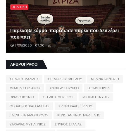
ΠΟΛΙΤΙΚΗ
Παρέλαβε κόμμα, παρέδωσε παρέα που δεν ξέρει
πού πάει
7/05/2026 11:07:00 π.μ.
ΑΡΘΡΟΓΡΑΦΟΙ
ΣΤΡΑΤΗΣ ΜΑΖΙΔΗΣ
ΣΤΕΛΙΟΣ ΣΥΡΜΟΓΛΟΥ
ΜΕΛΙΝΑ ΚΟΝΤΑΞΗ
ΜΙΧΑΗΛ ΣΤΥΛΙΑΝΟΥ
ANDREW KORYBKO
LUCAS LEIROZ
DRAGO BOSNIC
ΣΤΕΛΙΟΣ ΦΕΝΕΚΟΣ
MICHAEL SNYDER
ΘΕΟΔΩΡΟΣ ΚΑΤΣΑΝΕΒΑΣ
ΚΡΙΝΙΩ ΚΑΛΟΓΕΡΙΔΟΥ
ΕΛΕΝΗ ΠΑΠΑΔΟΠΟΥΛΟΥ
ΚΩΝΣΤΑΝΤΙΝΟΣ ΜΑΡΓΕΛΗΣ
ΖΑΧΑΡΙΑΣ ΜΥΤΙΛΗΝΙΟΣ
ΣΠΥΡΟΣ ΣΤΑΛΙΑΣ