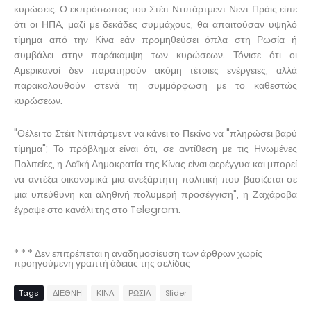
κυρώσεις. Ο εκπρόσωπος του Στέιτ Ντιπάρτμεντ Νεντ Πράις είπε
ότι οι ΗΠΑ, μαζί με δεκάδες συμμάχους, θα απαιτούσαν υψηλό
τίμημα από την Κίνα εάν προμηθεύσει όπλα στη Ρωσία ή
συμβάλει στην παράκαμψη των κυρώσεων. Τόνισε ότι οι
Αμερικανοί δεν παρατηρούν ακόμη τέτοιες ενέργειες, αλλά
παρακολουθούν στενά τη συμμόρφωση με το καθεστώς
κυρώσεων.
"Θέλει το Στέιτ Ντιπάρτμεντ να κάνει το Πεκίνο να "πληρώσει βαρύ
τίμημα"; Το πρόβλημα είναι ότι, σε αντίθεση με τις Ηνωμένες
Πολιτείες, η Λαϊκή Δημοκρατία της Κίνας είναι φερέγγυα και μπορεί
να αντέξει οικονομικά μια ανεξάρτητη πολιτική που βασίζεται σε
μια υπεύθυνη και αληθινή πολυμερή προσέγγιση", η Ζαχάροβα
έγραψε στο κανάλι της στο Telegram.
* * * Δεν επιτρέπεται η αναδημοσίευση των άρθρων χωρίς
προηγούμενη γραπτή άδειας της σελίδας
Tags
ΔΙΕΘΝΗ
ΚΙΝΑ
ΡΩΣΙΑ
Slider