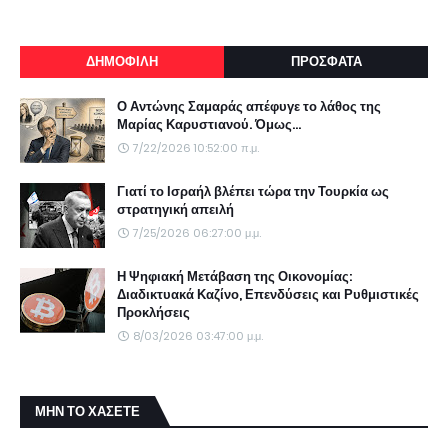
ΔΗΜΟΦΙΛΗ
ΠΡΟΣΦΑΤΑ
Ο Αντώνης Σαμαράς απέφυγε το λάθος της
Μαρίας Καρυστιανού. Όμως...
7/22/2026 10:52:00 π.μ.
Γιατί το Ισραήλ βλέπει τώρα την Τουρκία ως
στρατηγική απειλή
7/25/2026 06:27:00 μ.μ.
Η Ψηφιακή Μετάβαση της Οικονομίας:
Διαδικτυακά Καζίνο, Επενδύσεις και Ρυθμιστικές
Προκλήσεις
8/03/2026 03:47:00 μ.μ.
ΜΗΝ ΤΟ ΧΑΣΕΤΕ