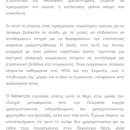
στρατιωτικά και οικονομικά χρεοκοπημένη, επιμένει να
προχωρήσει τον αγώνα, η κατάσταση γίνεται ακόμη πιο
επικίνδυνη.
Σε αυτό το πλαίσιο, ένας πραγματικός παγκόσμιος αγώνας για τα
τρόφιμα βρίσκεται σε άνοδο, με τις χώρες να επιδιώκουν να
αποθηκεύουν σιτηρά για να διασφαλίσουν την επισιτιστική
ασφάλεια μακροπρόθεσμα. Η Δύση, υπό αυτή την έννοια,
ενήργησε με έναν μάλλον περίπλοκο τρόπο, τηρώντας μια
ληστρική εισαγωγή ουκρανικών σιτηρών σε αντάλλαγμα για
στρατιωτική βοήθεια στη σύγκρουση. Τόνοι ουκρανικού σιταριού
εξάγονται καθημερινά στις ΗΠΑ και την Ευρώπη, ενώ ο
πληθυσμός της χώρας και οι ίδιοι οι στρατιώτες υποφέρουν από
αυξανόμενη πείνα.
Ο Nebenzia σχολίασε επίσης αυτό το θέμα στην ομιλία του:
«Σιτηρά μεταφέρονται από την Ουκρανία ενεργά
χρησιμοποιώντας σιδηρόδρομους και χρησιμοποιώντας
φορτηγίδες στο Δούναβη, αλλά πού πάει αυτό; Έχουμε λόγους να
υποπτευόμαστε ότι αυτό το σιτάρι δεν χρησιμοποιείται για να
ταΐσει τους πεινασμένους στον Παγκόσμιο Νότο, αλλά