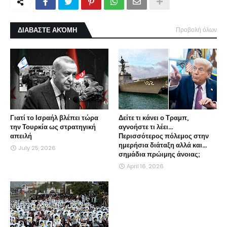
ΔΙΑΒΑΣΤΕ ΑΚΌΜΗ
Προβολή όλων
Γιατί το Ισραήλ βλέπει τώρα
Δείτε τι κάνει ο Τραμπ,
την Τουρκία ως στρατηγική
αγνοήστε τι λέει...
απειλή
Περισσότερος πόλεμος στην
ημερήσια διάταξη αλλά και...
July 25, 2026
σημάδια πρώιμης άνοιας;
April 16, 2026