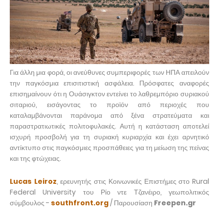
Για άλλη μια φορά, οι ανεύθυνες συμπεριφορές των ΗΠΑ απειλούν
την παγκόσμια επισιτιστική ασφάλεια. Πρόσφατες αναφορές
επισημαίνουν ότι η Ουάσιγκτον εντείνει το λαθρεμπόριο συριακού
σιταριού, εισάγοντας το προϊόν από περιοχές που
καταλαμβάνονται παράνομα από ξένα στρατεύματα και
παραστρατιωτικές πολιτοφυλακές. Αυτή η κατάσταση αποτελεί
ισχυρή προσβολή για τη συριακή κυριαρχία και έχει αρνητικό
αντίκτυπο στις παγκόσμιες προσπάθειες για τη μείωση της πείνας
και της φτώχειας.
Lucas Leiroz
, ερευνητής στις Κοινωνικές Επιστήμες στο Rural
Federal University του Ρίο ντε Τζανέιρο, γεωπολιτικός
σύμβουλος -
southfront.org
/ Παρουσίαση
Freepen.gr