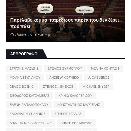
Παρέλαβε κόμμα, παρέδωσε παρέα που δεν ξέρει
πού πάει
7/05/2026 11:07:00 π.μ.
ΑΡΘΡΟΓΡΑΦΟΙ
ΣΤΡΑΤΗΣ ΜΑΖΙΔΗΣ
ΣΤΕΛΙΟΣ ΣΥΡΜΟΓΛΟΥ
ΜΕΛΙΝΑ ΚΟΝΤΑΞΗ
ΜΙΧΑΗΛ ΣΤΥΛΙΑΝΟΥ
ANDREW KORYBKO
LUCAS LEIROZ
DRAGO BOSNIC
ΣΤΕΛΙΟΣ ΦΕΝΕΚΟΣ
MICHAEL SNYDER
ΘΕΟΔΩΡΟΣ ΚΑΤΣΑΝΕΒΑΣ
ΚΡΙΝΙΩ ΚΑΛΟΓΕΡΙΔΟΥ
ΕΛΕΝΗ ΠΑΠΑΔΟΠΟΥΛΟΥ
ΚΩΝΣΤΑΝΤΙΝΟΣ ΜΑΡΓΕΛΗΣ
ΖΑΧΑΡΙΑΣ ΜΥΤΙΛΗΝΙΟΣ
ΣΠΥΡΟΣ ΣΤΑΛΙΑΣ
ΑΝΑΣΤΑΣΙΟΣ ΛΑΥΡΕΝΤΖΟΣ
ΔΗΜΗΤΡΗΣ ΜΑΡΔΑΣ