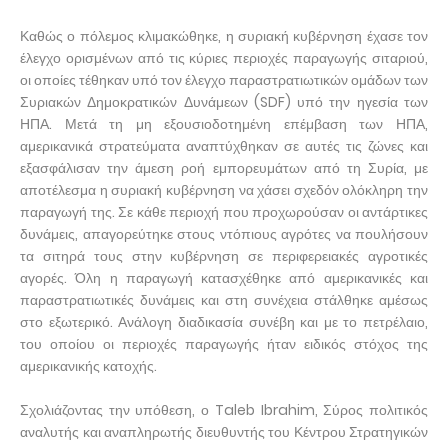
Καθώς ο πόλεμος κλιμακώθηκε, η συριακή κυβέρνηση έχασε τον
έλεγχο ορισμένων από τις κύριες περιοχές παραγωγής σιταριού,
οι οποίες τέθηκαν υπό τον έλεγχο παραστρατιωτικών ομάδων των
Συριακών Δημοκρατικών Δυνάμεων (SDF) υπό την ηγεσία των
ΗΠΑ. Μετά τη μη εξουσιοδοτημένη επέμβαση των ΗΠΑ,
αμερικανικά στρατεύματα αναπτύχθηκαν σε αυτές τις ζώνες και
εξασφάλισαν την άμεση ροή εμπορευμάτων από τη Συρία, με
αποτέλεσμα η συριακή κυβέρνηση να χάσει σχεδόν ολόκληρη την
παραγωγή της. Σε κάθε περιοχή που προχωρούσαν οι αντάρτικες
δυνάμεις, απαγορεύτηκε στους ντόπιους αγρότες να πουλήσουν
τα σιτηρά τους στην κυβέρνηση σε περιφερειακές αγροτικές
αγορές. Όλη η παραγωγή κατασχέθηκε από αμερικανικές και
παραστρατιωτικές δυνάμεις και στη συνέχεια στάλθηκε αμέσως
στο εξωτερικό. Ανάλογη διαδικασία συνέβη και με το πετρέλαιο,
του οποίου οι περιοχές παραγωγής ήταν ειδικός στόχος της
αμερικανικής κατοχής.
Σχολιάζοντας την υπόθεση, ο Taleb Ibrahim, Σύρος πολιτικός
αναλυτής και αναπληρωτής διευθυντής του Κέντρου Στρατηγικών