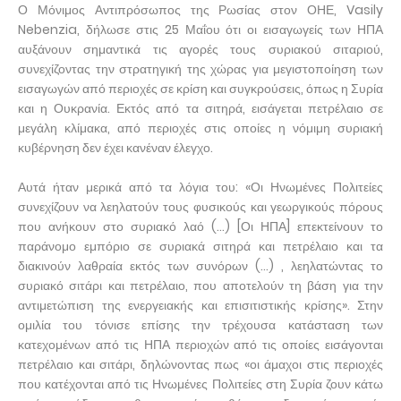
Ο Μόνιμος Αντιπρόσωπος της Ρωσίας στον ΟΗΕ, Vasily
Nebenzia, δήλωσε στις 25 Μαΐου ότι οι εισαγωγείς των ΗΠΑ
αυξάνουν σημαντικά τις αγορές τους συριακού σιταριού,
συνεχίζοντας την στρατηγική της χώρας για μεγιστοποίηση των
εισαγωγών από περιοχές σε κρίση και συγκρούσεις, όπως η Συρία
και η Ουκρανία. Εκτός από τα σιτηρά, εισάγεται πετρέλαιο σε
μεγάλη κλίμακα, από περιοχές στις οποίες η νόμιμη συριακή
κυβέρνηση δεν έχει κανέναν έλεγχο.
Αυτά ήταν μερικά από τα λόγια του: «Οι Ηνωμένες Πολιτείες
συνεχίζουν να λεηλατούν τους φυσικούς και γεωργικούς πόρους
που ανήκουν στο συριακό λαό (…) [Οι ΗΠΑ] επεκτείνουν το
παράνομο εμπόριο σε συριακά σιτηρά και πετρέλαιο και τα
διακινούν λαθραία εκτός των συνόρων (…) , λεηλατώντας το
συριακό σιτάρι και πετρέλαιο, που αποτελούν τη βάση για την
αντιμετώπιση της ενεργειακής και επισιτιστικής κρίσης». Στην
ομιλία του τόνισε επίσης την τρέχουσα κατάσταση των
κατεχομένων από τις ΗΠΑ περιοχών από τις οποίες εισάγονται
πετρέλαιο και σιτάρι, δηλώνοντας πως «οι άμαχοι στις περιοχές
που κατέχονται από τις Ηνωμένες Πολιτείες στη Συρία ζουν κάτω