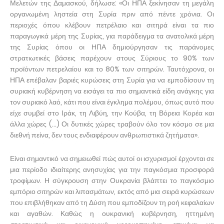
Μελετών της Δαμασκού, δήλωσε: «Οι ΗΠΑ ξεκίνησαν τη μεγάλη
οργανωμένη ληστεία στη Συρία πριν από πέντε χρόνια. Οι
περιοχές όπου κλέβουν πετρέλαιο και σιτηρά είναι τα πιο
παραγωγικά μέρη της Συρίας, για παράδειγμα τα ανατολικά μέρη
της Συρίας όπου οι ΗΠΑ δημιούργησαν τις παράνομες
στρατιωτικές βάσεις παρέχουν στους Σύριους το 90% των
προϊόντων πετρελαίου και το 80% των σιτηρών. Ταυτόχρονα, οι
ΗΠΑ επέβαλαν βαριές κυρώσεις στη Συρία για να εμποδίσουν τη
συριακή κυβέρνηση να εισάγει τα πιο σημαντικά είδη ανάγκης για
τον συριακό λαό, κάτι που είναι έγκλημα πολέμου, όπως αυτό που
είχε συμβεί στο Ιράκ, τη Λιβύη, την Κούβα, τη Βόρεια Κορέα και
άλλα χώρες (…) Οι δυτικές χώρες τραβούν όλο τον κόσμο σε μια
διεθνή πείνα, δεν τους ενδιαφέρουν ανθρωπιστικά ζητήματα».
Είναι σημαντικό να σημειωθεί πώς αυτοί οι ισχυρισμοί έρχονται σε
μια περίοδο ιδιαίτερης ανησυχίας για την παγκόσμια προσφορά
τροφίμων. Η σύγκρουση στην Ουκρανία βλάπτει το παγκόσμιο
εμπόριο σιτηρών και λιπασμάτων, εκτός από μια σειρά κυρώσεων
που επιβλήθηκαν από τη Δύση που εμποδίζουν τη ροή κεφαλαίων
και αγαθών. Καθώς η ουκρανική κυβέρνηση, ηττημένη