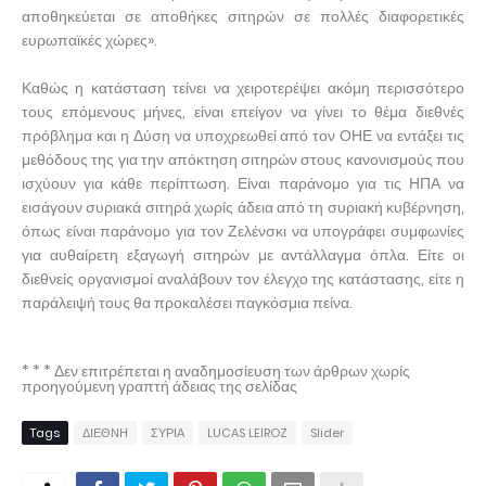
αποθηκεύεται σε αποθήκες σιτηρών σε πολλές διαφορετικές
ευρωπαϊκές χώρες».
Καθώς η κατάσταση τείνει να χειροτερέψει ακόμη περισσότερο
τους επόμενους μήνες, είναι επείγον να γίνει το θέμα διεθνές
πρόβλημα και η Δύση να υποχρεωθεί από τον ΟΗΕ να εντάξει τις
μεθόδους της για την απόκτηση σιτηρών στους κανονισμούς που
ισχύουν για κάθε περίπτωση. Είναι παράνομο για τις ΗΠΑ να
εισάγουν συριακά σιτηρά χωρίς άδεια από τη συριακή κυβέρνηση,
όπως είναι παράνομο για τον Ζελένσκι να υπογράφει συμφωνίες
για αυθαίρετη εξαγωγή σιτηρών με αντάλλαγμα όπλα. Είτε οι
διεθνείς οργανισμοί αναλάβουν τον έλεγχο της κατάστασης, είτε η
παράλειψή τους θα προκαλέσει παγκόσμια πείνα.
* * * Δεν επιτρέπεται η αναδημοσίευση των άρθρων χωρίς
προηγούμενη γραπτή άδειας της σελίδας
Tags
ΔΙΕΘΝΗ
ΣΥΡΙΑ
LUCAS LEIROZ
Slider