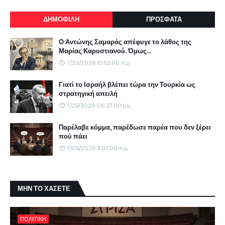
ΔΗΜΟΦΙΛΗ
ΠΡΟΣΦΑΤΑ
Ο Αντώνης Σαμαράς απέφυγε το λάθος της
Μαρίας Καρυστιανού. Όμως...
7/22/2026 10:52:00 π.μ.
Γιατί το Ισραήλ βλέπει τώρα την Τουρκία ως
στρατηγική απειλή
7/25/2026 06:27:00 μ.μ.
Παρέλαβε κόμμα, παρέδωσε παρέα που δεν ξέρει
πού πάει
7/05/2026 11:07:00 π.μ.
ΜΗΝ ΤΟ ΧΑΣΕΤΕ
ΠΟΛΙΤΙΚΗ