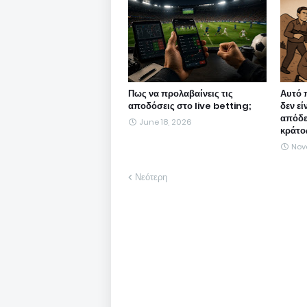
Πως να προλαβαίνεις τις
Αυτό 
αποδόσεις στο live betting;
δεν εί
απόδε
June 18, 2026
κράτο
Nov
Νεότερη