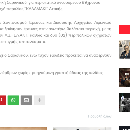
νική Σαρωνικού, για περιστατικό αγνοούμενου 89χρονου
χή παραλίας ''ΚΑΛΑΜΑΚΙ'' Αττικής.
υ Συντονισμού Έρευνας και Διάσωσης Αρχηγείου Λιμενικού
α ξεκίνησαν έρευνες στην ανωτέρω θαλάσσια περιοχή, με τη
ν Λ.Σ.-ΕΛ.ΑΚΤ. καθώς και δύο (02) περιπολικών οχημάτων
ρι στιγμής, αποτελέσματα.
χείο Σαρωνικού, ενώ τυχόν εξελίξεις πρόκειται να αναφερθούν
ων άρθρων χωρίς προηγούμενη γραπτή άδειας της σελίδας
Προβολή όλων