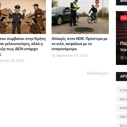
ΜΗ
ΠΟ
που συμβαίνει στην Κρήτη
Αλλαγές στον ΚΟΚ: Πρόστιμα με
Πα
ναι γελοιοποίηση, αλλά η
το κιλό, ασφάλεια με το
ιξη πως ΔΕΝ υπάρχει
σταγονόμετρο
που
ς
September 29, 2025
7
ember 03, 2025
Παλαιότερη
ΑΡ
ΣΤΡ
ΜΕΛ
AND
DRA
MIC