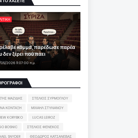
Ν ΤΟ ΧΑΣΕΤΕ
ΛΙΤΙΚΗ
ρέλαβε κόμμα, παρέδωσε παρέα
 δεν ξέρει πού πάει
/05/2026 11:07:00 π.μ.
ΘΡΟΓΡΑΦΟΙ
ΑΤΗΣ ΜΑΖΙΔΗΣ
ΣΤΕΛΙΟΣ ΣΥΡΜΟΓΛΟΥ
ΙΝΑ ΚΟΝΤΑΞΗ
ΜΙΧΑΗΛ ΣΤΥΛΙΑΝΟΥ
REW KORYBKO
LUCAS LEIROZ
GO BOSNIC
ΣΤΕΛΙΟΣ ΦΕΝΕΚΟΣ
HAEL SNYDER
ΘΕΟΔΩΡΟΣ ΚΑΤΣΑΝΕΒΑΣ