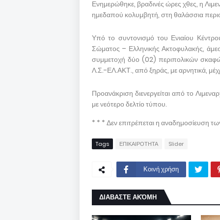
Ενημερώθηκε, βραδινές ώρες χθες, η Λιμε
ημεδαπού κολυμβητή, στη θαλάσσια περιο
Υπό το συντονισμό του Ενιαίου Κέντρο
Σώματος – Ελληνικής Ακτοφυλακής, άμεσ
συμμετοχή δύο (02) περιπολικών σκαφώ
Λ.Σ.-ΕΛ.ΑΚΤ., από ξηράς, με αρνητικά, μέχ
Προανάκριση διενεργείται από το Λιμεναρ
με νεότερο δελτίο τύπου.
* * * Δεν επιτρέπεται η αναδημοσίευση τ
Tags
ΕΠΙΚΑΙΡΟΤΗΤΑ
Slider
Κοινή χρήση
ΔΙΑΒΑΣΤΕ ΑΚΌΜΗ