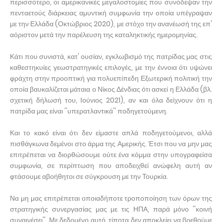
περισσότερο, οι αμερικανικές μεγαλοστομίες που συνόδεψαν την
πενταετούς διάρκειας αμυντική συμφωνία την οποία υπέγραψαν
με την Ελλάδα (Οκτώβριος 2020), με στόχο την ανανέωσή της επ'
αόριστον μετά την παρέλευση της καταληκτικής ημερομηνίας.
Κάτι που συνιστά, κατ' ουσίαν, εγκλωβισμό της πατρίδας μας στις
καθεστηκυίες γεωστρατηγικές επιλογές, με την έννοια ότι υψώνει
φράχτη στην προοπτική για πολυεπίπεδη Εξωτερική πολιτική την
οποία βαυκαλίζεται μάταια ο Νίκος Δένδιας ότι ασκεί η Ελλάδα (βλ.
σχετική δήλωσή του, Ιούνιος 2021), αν και όλα δείχνουν ότι η
πατρίδα μας είναι ''υπερατλαντικά'' ποδηγετούμενη.
Και το κακό είναι ότι δεν είμαστε απλά ποδηγετούμενοι, αλλά
πισθάγκωνα δεμένοι στο άρμα της Αμερικής. Έτσι που να μην μας
επιτρέπεται να διορθώσουμε ούτε ένα κόμμα στην υπογραφείσα
συμφωνία, σε περίπτωση που αποδειχθεί ανώφελη αυτή αν
φτάσουμε αβοήθητοι σε σύγκρουση με την Τουρκία.
Να μη μας επιτρέπεται οποιαδήποτε τροποποίηση των όρων της
στρατηγικής συνεργασίας μας με τις ΗΠΑ, παρά μόνο ''κοινή
συναινέσει''. Με δεδομένο αυτό, τίποτα δεν αποκλείει να βρεθούμε