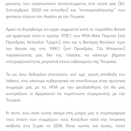
μείωσης του στρατιωτικού αποτυπώματος στα νησιά μας (βλ.
Σεπτέμβριος 2020 και εντεύθεν) και ''συνεκμετάλλευσης'' των
φυσικών πόρων του Αιγαίου με την Τουρκία.
Αρκεί να θυμηθούμε ότι είχαν εκφραστεί κατά το παρελθόν θετικά
για αμφότερα τόσο ο πρώην ΥΠΕΞ των ΗΠΑ Μάικ Πομπέο (επί
Προεδρίας Ντόναλντ Τραμπ), όσο και η Βικτόρια Νούλαντ πριν
την θητεία της στο ΥΦΕΞ (επί Προεδρίας Τζο Μπάιντεν)
παρακινώντας μας δια της πλαγίας να κάνουμε βήματα
υποχωρητικότητας μπροστά στους εκβιασμούς της Τουρκίας.
Τα ως άνω δεδομένα αποτελούν, κατ' εμέ, τρανή απόδειξη του
λάθους που κάνουμε κυβερνητικά να επενδύουμε στην αμυντική
συμμαχία μας με τις ΗΠΑ με την ψευδαίσθηση ότι θα μας
συντρέξουν οι Αμερικανοί σε περίπτωση σύγκρουσης με την
Τουρκία.
Κι αυτό, ενώ είναι νωπή ακόμα στη μνήμη μας η συμπεριφορά
τους έναντι των συμμάχων τους Κούρδων κατά την τουρκική
εισβολή στη Συρία το 2019. Είναι νωπές και έωλες, πολύ