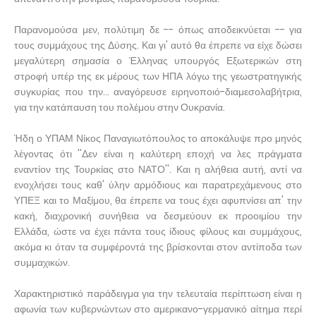
Παρανομούσα μεν, πολύτιμη δε -- όπως αποδεικνύεται -- για
τους συμμάχους της Δύσης. Και γι' αυτό θα έπρεπε να είχε δώσει
μεγαλύτερη σημασία ο Έλληνας υπουργός Εξωτερικών στη
στροφή υπέρ της εκ μέρους των ΗΠΑ λόγω της γεωστρατηγικής
συγκυρίας που την... αναγόρευσε ειρηνοποιό-διαμεσολαβήτρια,
για την κατάπαυση του πολέμου στην Ουκρανία.
Ήδη ο ΥΠΑΜ Νίκος Παναγιωτόπουλος το αποκάλυψε προ μηνός
λέγοντας ότι ''Δεν είναι η καλύτερη εποχή να λες πράγματα
εναντίον της Τουρκίας στο ΝΑΤΟ''. Και η αλήθεια αυτή, αντί να
ενοχλήσει τους καθ' ύλην αρμόδιους και παρατρεχάμενους στο
ΥΠΕΞ και το Μαξίμου, θα έπρεπε να τους έχει αφυπνίσει απ' την
κακή, διαχρονική συνήθεια να δεσμεύουν εκ προοιμίου την
Ελλάδα, ώστε να έχει πάντα τους ίδιους φίλους και συμμάχους,
ακόμα κι όταν τα συμφέροντά της βρίσκονται στον αντίποδα των
συμμαχικών.
Χαρακτηριστικό παράδειγμα για την τελευταία περίπτωση είναι η
αφωνία των κυβερνώντων στο αμερικανο-γερμανικό αίτημα περί