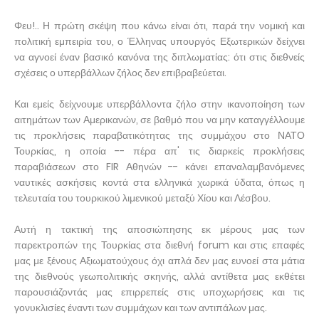
Φευ!.. Η πρώτη σκέψη που κάνω είναι ότι, παρά την νομική και
πολιτική εμπειρία του, ο Έλληνας υπουργός Εξωτερικών δείχνει
να αγνοεί έναν βασικό κανόνα της διπλωματίας: ότι στις διεθνείς
σχέσεις ο υπερβάλλων ζήλος δεν επιβραβεύεται.
Και εμείς δείχνουμε υπερβάλλοντα ζήλο στην ικανοποίηση των
αιτημάτων των Αμερικανών, σε βαθμό που να μην καταγγέλλουμε
τις προκλήσεις παραβατικότητας της συμμάχου στο ΝΑΤΟ
Τουρκίας, η οποία -- πέρα απ' τις διαρκείς προκλήσεις
παραβιάσεων στο FIR Αθηνών -- κάνει επαναλαμβανόμενες
ναυτικές ασκήσεις κοντά στα ελληνικά χωρικά ύδατα, όπως η
τελευταία του τουρκικού λιμενικού μεταξύ Χίου και Λέσβου.
Αυτή η τακτική της αποσιώπησης εκ μέρους μας των
παρεκτροπών της Τουρκίας στα διεθνή forum και στις επαφές
μας με ξένους Αξιωματούχους όχι απλά δεν μας ευνοεί στα μάτια
της διεθνούς γεωπολιτικής σκηνής, αλλά αντίθετα μας εκθέτει
παρουσιάζοντάς μας επιρρεπείς στις υποχωρήσεις και τις
γονυκλισίες έναντι των συμμάχων και των αντιπάλων μας.