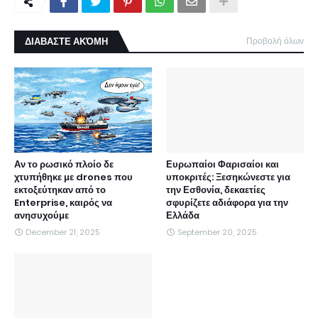
ΔΙΑΒΑΣΤΕ ΑΚΌΜΗ
Προβολή όλων
Αν το ρωσικό πλοίο δε
Ευρωπαίοι Φαρισαίοι και
χτυπήθηκε με drones που
υποκριτές: Ξεσηκώνεστε για
εκτοξεύτηκαν από το
την Εσθονία, δεκαετίες
Enterprise, καιρός να
σφυρίζετε αδιάφορα για την
ανησυχούμε
Ελλάδα
December 21, 2025
September 20, 2025