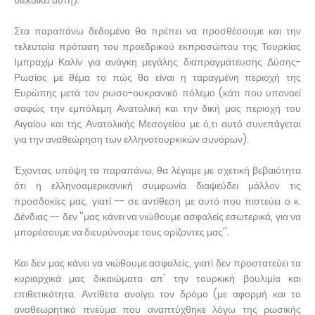
διεκδικεί αυτή).
Στα παραπάνω δεδομένα θα πρέπει να προσθέσουμε και την
τελευταία πρόταση του προεδρικού εκπροσώπου της Τουρκίας
Ιμπραχίμ Καλίν για ανάγκη μεγάλης διαπραγμάτευσης Δύσης-
Ρωσίας με θέμα το πώς θα είναι η ταραγμένη περιοχή της
Ευρώπης μετά τον ρωσο-ουκρανικό πόλεμο (κάτι που υπονοεί
σαφώς την εμπόλεμη Ανατολική και την δική μας περιοχή του
Αιγαίου και της Ανατολικής Μεσογείου με ό,τι αυτό συνεπάγεται
για την αναθεώρηση των ελληνοτουρκικών συνόρων).
Έχοντας υπόψη τα παραπάνω, θα λέγαμε με σχετική βεβαιότητα
ότι η ελληνοαμερικανική συμφωνία διαψεύδει μάλλον τις
προσδοκίες μας, γιατί -- σε αντίθεση με αυτό που πιστεύει ο κ.
Δένδιας -- δεν ''μας κάνει να νιώθουμε ασφαλείς εσωτερικά, για να
μπορέσουμε να διευρύνουμε τους ορίζοντες μας''.
Και δεν μας κάνει να νιώθουμε ασφαλείς, γιατί δεν προστατεύει τα
κυριαρχικά μας δικαιώματα απ' την τουρκική βουλιμία και
επιθετικότητα. Αντίθετα ανοίγει τον δρόμο (με αφορμή και το
αναθεωρητικό πνεύμα που αναπτύχθηκε λόγω της ρωσικής