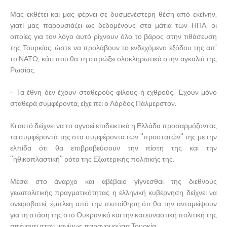
Μας εκθέτει και μας φέρνει σε δυσμενέστερη θέση από εκείνην,
γιατί μας παρουσιάζει ως δεδομένους στα μάτια των ΗΠΑ, οι
οποίες για τον λόγο αυτό ρίχνουν όλο το βάρος στην τιθάσευση
της Τουρκίας, ώστε να προλάβουν το ενδεχόμενο εξόδου της απ'
το ΝΑΤΟ, κάτι που θα τη σπρώξει ολοκληρωτικά στην αγκαλιά της
Ρωσίας.
- Τα έθνη δεν έχουν σταθερούς φίλους ή εχθρούς. Έχουν μόνο
σταθερά συμφέροντα, είχε πει ο Λόρδος Πάλμερστον.
Κι αυτό δείχνει να το αγνοεί επιδεικτικά η Ελλάδα προσαρμόζοντας
τα συμφέροντά της στα συμφέροντα των ''προστατών'' της με την
ελπίδα ότι θα επιβραβεύσουν την πίστη της και την
''ηθικοπλαστική'' ρότα της Εξωτερικής πολιτικής της.
Μέσα στο άναρχο και αβέβαιο γίγνεσθαι της διεθνούς
γεωπολιτικής πραγματικότητας η ελληνική κυβέρνηση δείχνει να
ονειροβατεί, έμπλεη από την πεποίθηση ότι θα την ανταμείψουν
για τη στάση της στο Ουκρανικό και την κατευναστική πολιτική της
απέναντι στην μονίμως παρανομούσα Τουρκία.