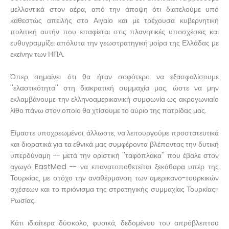
μελλοντικά στον αέρα, από την άποψη ότι διατελούμε υπό
καθεστώς απειλής στο Αιγαίο και με τρέχουσα κυβερνητική
πολιτική αυτήν που επαφίεται στις πλανητικές υποσχέσεις και
ευθυγραμμίζει απόλυτα την γεωστρατηγική μοίρα της Ελλάδας με
εκείνην των ΗΠΑ.
Όπερ σημαίνει ότι θα ήταν σοφότερο να εξασφαλίσουμε
''ελαστικότητα'' στη διακρατική συμμαχία μας, ώστε να μην
εκλαμβάνουμε την ελληνοαμερικανική συμφωνία ως ακρογωνιαίο
λίθο πάνω στον οποίο θα χτίσουμε το αύριο της πατρίδας μας.
Είμαστε υποχρεωμένοι, άλλωστε, να λειτουργούμε προστατευτικά
και διορατικά για τα εθνικά μας συμφέροντα βλέποντας την δυτική
υπερδύναμη -- μετά την οριστική ''ταφόπλακα'' που έβαλε στον
αγωγό EastMed -- να επανατοποθετείται ξεκάθαρα υπέρ της
Τουρκίας, με στόχο την αναθέρμανση των αμερικανο-τουρκικών
σχέσεων και το πριόνισμα της στρατηγικής συμμαχίας Τουρκίας-
Ρωσίας.
Κάτι ιδιαίτερα δύσκολο, φυσικά, δεδομένου του απρόβλεπτου