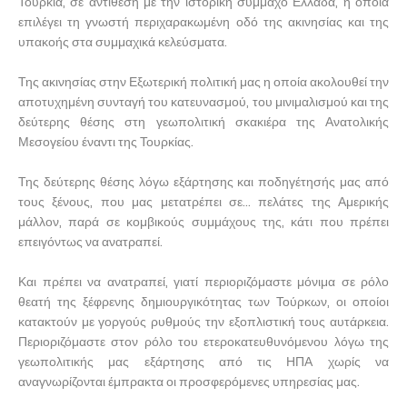
Τουρκία, σε αντίθεση με την ιστορική σύμμαχο Ελλάδα, η οποία
επιλέγει τη γνωστή περιχαρακωμένη οδό της ακινησίας και της
υπακοής στα συμμαχικά κελεύσματα.
Της ακινησίας στην Εξωτερική πολιτική μας η οποία ακολουθεί την
αποτυχημένη συνταγή του κατευνασμού, του μινιμαλισμού και της
δεύτερης θέσης στη γεωπολιτική σκακιέρα της Ανατολικής
Μεσογείου έναντι της Τουρκίας.
Της δεύτερης θέσης λόγω εξάρτησης και ποδηγέτησής μας από
τους ξένους, που μας μετατρέπει σε... πελάτες της Αμερικής
μάλλον, παρά σε κομβικούς συμμάχους της, κάτι που πρέπει
επειγόντως να ανατραπεί.
Και πρέπει να ανατραπεί, γιατί περιοριζόμαστε μόνιμα σε ρόλο
θεατή της ξέφρενης δημιουργικότητας των Τούρκων, οι οποίοι
κατακτούν με γοργούς ρυθμούς την εξοπλιστική τους αυτάρκεια.
Περιοριζόμαστε στον ρόλο του ετεροκατευθυνόμενου λόγω της
γεωπολιτικής μας εξάρτησης από τις ΗΠΑ χωρίς να
αναγνωρίζονται έμπρακτα οι προσφερόμενες υπηρεσίας μας.