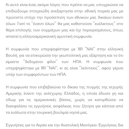
Κι αυτό είναι ένας ακόμα λόγος που πρέπει να μας υποχρεώσει να
επιδιώξουμε στοιχειώδη ανεξαρτησία στην εθνική πορεία μας με
πρώτιστο στόχο την προάσπιση των εθνικών μας δικαίων έναντι
όλων. Γιατί το ''έναντι όλων'' θα μας καθιστούσε ''ευέλικτους'' στο
θέμα επιλογής των συμμάχων μας και όχι περιορισμένους, όπως
απαιτεί η ελληνοαμερικανική αμυντική συμφωνία.
Η συμφωνία που υπερψηφίστηκε με 181 ''ΝΑΙ'' στην ελληνική
Βουλή, για να επικυρώσει την γεωπολιτική μας εξάρτηση και το ότι
είμαστε ''δεδομένοι φίλοι'' των ΗΠΑ. Η συμφωνία που
υπερψηφίστηκε με 181 ''ΝΑΙ'', κι ας είναι ''λεόντειος'', αφού γέρνει
υπέρ των συμφερόντων των ΗΠΑ.
Η συμφωνία που επιβεβαιώνει το δίκαιο της πυγμής της ισχυρής
Αμερικής έναντι της ανίσχυρης Ελλάδας, η οποία έδωσε γη και
ύδωρ για τις αμερικανικές βάσεις, χωρίς να κατορθώσει να
διασφαλίσει τις εγγυήσεις ασφάλειας που ζήτησε για κάποια από
τα ευάλωτα στην τουρκική βουλιμία νησιά μας.
Εγγυήσεις για το Αιγαίο και την Ανατολική Μεσόγειο. Εγγυήσεις δια