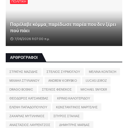
ΠΟΛΙΤΙΚΗ
Παρέλαβε κόμμα, παρέδωσε παρέα που δεν ξέρει
πού πάει
7/05/2026 11:07:00 π.μ.
ΑΡΘΡΟΓΡΑΦΟΙ
ΣΤΡΑΤΗΣ ΜΑΖΙΔΗΣ
ΣΤΕΛΙΟΣ ΣΥΡΜΟΓΛΟΥ
ΜΕΛΙΝΑ ΚΟΝΤΑΞΗ
ΜΙΧΑΗΛ ΣΤΥΛΙΑΝΟΥ
ANDREW KORYBKO
LUCAS LEIROZ
DRAGO BOSNIC
ΣΤΕΛΙΟΣ ΦΕΝΕΚΟΣ
MICHAEL SNYDER
ΘΕΟΔΩΡΟΣ ΚΑΤΣΑΝΕΒΑΣ
ΚΡΙΝΙΩ ΚΑΛΟΓΕΡΙΔΟΥ
ΕΛΕΝΗ ΠΑΠΑΔΟΠΟΥΛΟΥ
ΚΩΝΣΤΑΝΤΙΝΟΣ ΜΑΡΓΕΛΗΣ
ΖΑΧΑΡΙΑΣ ΜΥΤΙΛΗΝΙΟΣ
ΣΠΥΡΟΣ ΣΤΑΛΙΑΣ
ΑΝΑΣΤΑΣΙΟΣ ΛΑΥΡΕΝΤΖΟΣ
ΔΗΜΗΤΡΗΣ ΜΑΡΔΑΣ