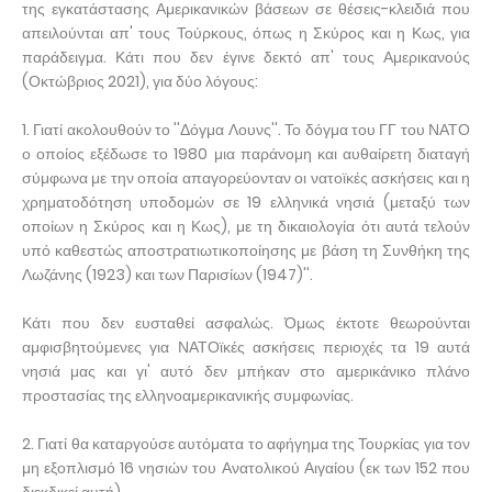
της εγκατάστασης Αμερικανικών βάσεων σε θέσεις-κλειδιά που
απειλούνται απ' τους Τούρκους, όπως η Σκύρος και η Κως, για
παράδειγμα. Κάτι που δεν έγινε δεκτό απ' τους Αμερικανούς
(Οκτώβριος 2021), για δύο λόγους:
1. Γιατί ακολουθούν το ''Δόγμα Λουνς''. Το δόγμα του ΓΓ του ΝΑΤΟ
ο οποίος εξέδωσε το 1980 μια παράνομη και αυθαίρετη διαταγή
σύμφωνα με την οποία απαγορεύονταν οι νατοϊκές ασκήσεις και η
χρηματοδότηση υποδομών σε 19 ελληνικά νησιά (μεταξύ των
οποίων η Σκύρος και η Κως), με τη δικαιολογία ότι αυτά τελούν
υπό καθεστώς αποστρατιωτικοποίησης με βάση τη Συνθήκη της
Λωζάνης (1923) και των Παρισίων (1947)''.
Κάτι που δεν ευσταθεί ασφαλώς. Όμως έκτοτε θεωρούνται
αμφισβητούμενες για ΝΑΤΟϊκές ασκήσεις περιοχές τα 19 αυτά
νησιά μας και γι' αυτό δεν μπήκαν στο αμερικάνικο πλάνο
προστασίας της ελληνοαμερικανικής συμφωνίας.
2. Γιατί θα καταργούσε αυτόματα το αφήγημα της Τουρκίας για τον
μη εξοπλισμό 16 νησιών του Ανατολικού Αιγαίου (εκ των 152 που