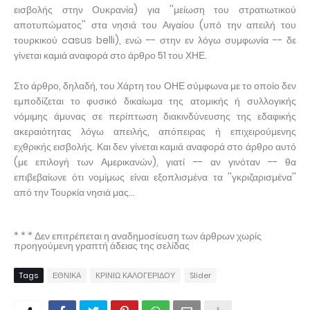
εισβολής στην Ουκρανία) για ''μείωση του στρατιωτικού
αποτυπώματος'' στα νησιά του Αιγαίου (υπό την απειλή του
τουρκικού casus belli), ενώ -- στην εν λόγω συμφωνία -- δε
γίνεται καμιά αναφορά στο άρθρο 51 του ΧΗΕ.
Στο άρθρο, δηλαδή, του Χάρτη του ΟΗΕ σύμφωνα με το οποίο δεν
εμποδίζεται το φυσικό δικαίωμα της ατομικής ή συλλογικής
νόμιμης άμυνας σε περίπτωση διακινδύνευσης της εδαφικής
ακεραιότητας λόγω απειλής, απόπειρας ή επιχειρούμενης
εχθρικής εισβολής. Και δεν γίνεται καμιά αναφορά στο άρθρο αυτό
(με επιλογή των Αμερικανών), γιατί -- αν γινόταν -- θα
επιβεβαίωνε ότι νομίμως είναι εξοπλισμένα τα ''γκριζαρισμένα''
από την Τουρκία νησιά μας...
* * * Δεν επιτρέπεται η αναδημοσίευση των άρθρων χωρίς
προηγούμενη γραπτή άδειας της σελίδας
Tags
ΕΘΝΙΚΑ
ΚΡΙΝΙΩ ΚΑΛΟΓΕΡΙΔΟΥ
Slider