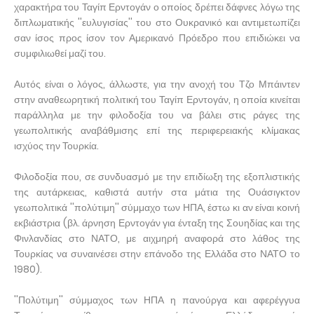
χαρακτήρα του Ταγίπ Ερντογάν ο οποίος δρέπει δάφνες λόγω της
διπλωματικής ''ευλυγισίας'' του στο Ουκρανικό και αντιμετωπίζει
σαν ίσος προς ίσον τον Αμερικανό Πρόεδρο που επιδιώκει να
συμφιλιωθεί μαζί του.
Αυτός είναι ο λόγος, άλλωστε, για την ανοχή του Τζο Μπάιντεν
στην αναθεωρητική πολιτική του Ταγίπ Ερντογάν, η οποία κινείται
παράλληλα με την φιλοδοξία του να βάλει στις ράγες της
γεωπολιτικής αναβάθμισης επί της περιφερειακής κλίμακας
ισχύος την Τουρκία.
Φιλοδοξία που, σε συνδυασμό με την επιδίωξη της εξοπλιστικής
της αυτάρκειας, καθιστά αυτήν στα μάτια της Ουάσιγκτον
γεωπολιτικά ''πολύτιμη'' σύμμαχο των ΗΠΑ, έστω κι αν είναι κοινή
εκβιάστρια (βλ. άρνηση Ερντογάν για ένταξη της Σουηδίας και της
Φινλανδίας στο ΝΑΤΟ, με αιχμηρή αναφορά στο λάθος της
Τουρκίας να συναινέσει στην επάνοδο της Ελλάδα στο ΝΑΤΟ το
1980).
''Πολύτιμη'' σύμμαχος των ΗΠΑ η πανούργα και αφερέγγυα