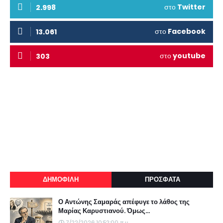
στο
Twitter
2.998
στο
Facebook
13.061
στο
youtube
303
ΔΗΜΟΦΙΛΗ
ΠΡΟΣΦΑΤΑ
Ο Αντώνης Σαμαράς απέφυγε το λάθος της
Μαρίας Καρυστιανού. Όμως...
7/22/2026 10:52:00 π.μ.