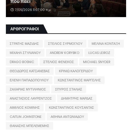
πού πάει
7/05/2026 11:07:00 π.μ.
ΑΡΘΡΟΓΡΑΦΟΙ
ΣΤΡΑΤΗΣ ΜΑΖΙΔΗΣ
ΣΤΕΛΙΟΣ ΣΥΡΜΟΓΛΟΥ
ΜΕΛΙΝΑ ΚΟΝΤΑΞΗ
ΜΙΧΑΗΛ ΣΤΥΛΙΑΝΟΥ
ANDREW KORYBKO
LUCAS LEIROZ
DRAGO BOSNIC
ΣΤΕΛΙΟΣ ΦΕΝΕΚΟΣ
MICHAEL SNYDER
ΘΕΟΔΩΡΟΣ ΚΑΤΣΑΝΕΒΑΣ
ΚΡΙΝΙΩ ΚΑΛΟΓΕΡΙΔΟΥ
ΕΛΕΝΗ ΠΑΠΑΔΟΠΟΥΛΟΥ
ΚΩΝΣΤΑΝΤΙΝΟΣ ΜΑΡΓΕΛΗΣ
ΖΑΧΑΡΙΑΣ ΜΥΤΙΛΗΝΙΟΣ
ΣΠΥΡΟΣ ΣΤΑΛΙΑΣ
ΑΝΑΣΤΑΣΙΟΣ ΛΑΥΡΕΝΤΖΟΣ
ΔΗΜΗΤΡΗΣ ΜΑΡΔΑΣ
ΑΙΜΙΛΙΟΣ ΚΟΜΙΝΗΣ
ΚΩΝΣΤΑΝΤΙΝΟΣ ΚΟΥΣΑΝΤΑΣ
CAITLIN JOHNSTONE
ΑΘΗΝΑ ΑΝΤΩΝΙΑΔΟΥ
ΘΑΝΑΣΗΣ ΜΠΕΛΕΜΕΜΗΣ