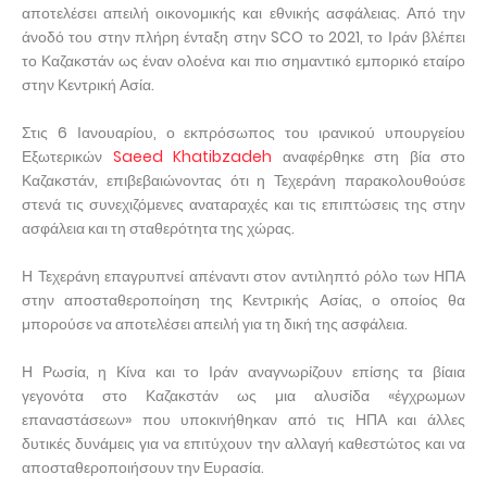
αποτελέσει απειλή οικονομικής και εθνικής ασφάλειας. Από την
άνοδό του στην πλήρη ένταξη στην SCO το 2021, το Ιράν βλέπει
το Καζακστάν ως έναν ολοένα και πιο σημαντικό εμπορικό εταίρο
στην Κεντρική Ασία.
Στις 6 Ιανουαρίου, ο εκπρόσωπος του ιρανικού υπουργείου
Εξωτερικών
Saeed Khatibzadeh
αναφέρθηκε στη βία στο
Καζακστάν, επιβεβαιώνοντας ότι η Τεχεράνη παρακολουθούσε
στενά τις συνεχιζόμενες αναταραχές και τις επιπτώσεις της στην
ασφάλεια και τη σταθερότητα της χώρας.
Η Τεχεράνη επαγρυπνεί απέναντι στον αντιληπτό ρόλο των ΗΠΑ
στην αποσταθεροποίηση της Κεντρικής Ασίας, ο οποίος θα
μπορούσε να αποτελέσει απειλή για τη δική της ασφάλεια.
Η Ρωσία, η Κίνα και το Ιράν αναγνωρίζουν επίσης τα βίαια
γεγονότα στο Καζακστάν ως μια αλυσίδα «έγχρωμων
επαναστάσεων» που υποκινήθηκαν από τις ΗΠΑ και άλλες
δυτικές δυνάμεις για να επιτύχουν την αλλαγή καθεστώτος και να
αποσταθεροποιήσουν την Ευρασία.