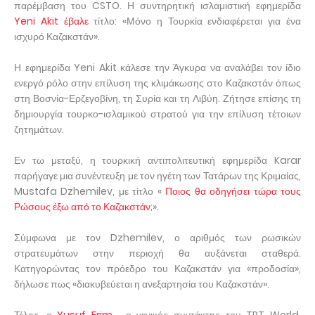
παρέμβαση του CSTO. Η συντηρητική ισλαμιστική εφημερίδα
Yeni Akit έβαλε
τίτλο: «Μόνο η Τουρκία ενδιαφέρεται για ένα
ισχυρό Καζακστάν».
Η εφημερίδα Yeni Akit κάλεσε την Άγκυρα να αναλάβει τον ίδιο
ενεργό ρόλο στην επίλυση της κλιμάκωσης στο Καζακστάν όπως
στη Βοσνία-Ερζεγοβίνη, τη Συρία και τη Λιβύη. Ζήτησε επίσης τη
δημιουργία τουρκο-ισλαμικού στρατού για την επίλυση τέτοιων
ζητημάτων.
Εν τω μεταξύ, η τουρκική αντιπολιτευτική εφημερίδα Karar
παρήγαγε μια συνέντευξη με τον ηγέτη των Τατάρων της Κριμαίας,
Mustafa Dzhemilev, με τίτλο «
Ποιος θα οδηγήσει τώρα τους
Ρώσους έξω από το Καζακστάν
;».
Σύμφωνα με τον Dzhemilev, ο αριθμός των ρωσικών
στρατευμάτων στην περιοχή θα αυξάνεται σταθερά.
Κατηγορώντας τον πρόεδρο του Καζακστάν για «προδοσία»,
δήλωσε πως «διακυβεύεται η ανεξαρτησία του Καζακστάν».