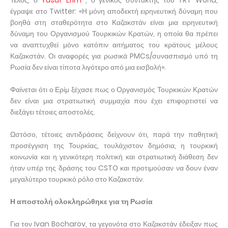
Τέλος, ο
Yusuf Erim
, ο γενικός συντάκτης του TRT World,
έγραψε στο Twitter: «Η μόνη αποδεκτή ειρηνευτική δύναμη που
βοηθά στη σταθερότητα στο Καζακστάν είναι μια ειρηνευτική
δύναμη του Οργανισμού Τουρκικών Κρατών, η οποία θα πρέπει
να αναπτυχθεί μόνο κατόπιν αιτήματος του κράτους μέλους
Καζακστάν. Οι αναφορές για ρωσικά PMCs/συνασπισμό υπό τη
Ρωσία δεν είναι τίποτα λιγότερο από μια εισβολή».
Φαίνεται ότι ο Ερίμ ξέχασε πως ο Οργανισμός Τουρκικών Κρατών
δεν είναι μια στρατιωτική συμμαχία που έχει επιφορτιστεί να
διεξάγει τέτοιες αποστολές.
Ωστόσο, τέτοιες αντιδράσεις δείχνουν ότι, παρά την παθητική
προσέγγιση της Τουρκίας, τουλάχιστον δημόσια, η τουρκική
κοινωνία και η γενικότερη πολιτική και στρατιωτική διάθεση δεν
ήταν υπέρ της δράσης του CSTO και προτιμούσαν να δουν έναν
μεγαλύτερο τουρκικό ρόλο στο Καζακστάν.
Η αποστολή ολοκληρώθηκε για τη Ρωσία
Για τον Ivan Bocharov, τα γεγονότα στο Καζακστάν έδειξαν πως