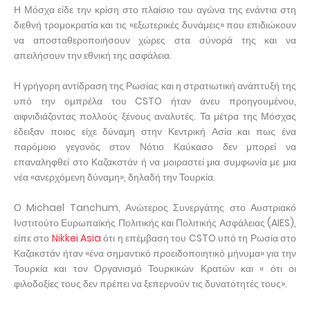
Η Μόσχα είδε την κρίση στο πλαίσιο του αγώνα της ενάντια στη
διεθνή τρομοκρατία και τις «εξωτερικές δυνάμεις» που επιδιώκουν
να αποσταθεροποιήσουν χώρες στα σύνορά της και να
απειλήσουν την εθνική της ασφάλεια.
Η γρήγορη αντίδραση της Ρωσίας και η στρατιωτική ανάπτυξή της
υπό την ομπρέλα του CSTO ήταν άνευ προηγουμένου,
αιφνιδιάζοντας πολλούς ξένους αναλυτές. Τα μέτρα της Μόσχας
έδειξαν ποιος είχε δύναμη στην Κεντρική Ασία και πως ένα
παρόμοιο γεγονός στον Νότιο Καύκασο δεν μπορεί να
επαναληφθεί στο Καζακστάν ή να μοιραστεί μια συμφωνία με μια
νέα «ανερχόμενη δύναμη», δηλαδή την Τουρκία.
Ο Michael Tanchum, Ανώτερος Συνεργάτης στο Αυστριακό
Ινστιτούτο Ευρωπαϊκής Πολιτικής και Πολιτικής Ασφάλειας (AIES),
είπε στο
Nikkei Asia
ότι η επέμβαση του CSTO υπό τη Ρωσία στο
Καζακστάν ήταν «ένα σημαντικό προειδοποιητικό μήνυμα» για την
Τουρκία και τον Οργανισμό Τουρκικών Κρατών και « ότι οι
φιλοδοξίες τους δεν πρέπει να ξεπερνούν τις δυνατότητές τους».