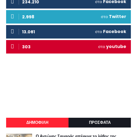
στο
Facebook
234.210
στο
Twitter
2.998
στο
Facebook
13.061
στο
youtube
303
ΔΗΜΟΦΙΛΗ
ΠΡΟΣΦΑΤΑ
Ο Αντώνης Σαμαράς απέφυγε το λάθος της