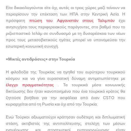
Είτε δικαιολογούνται είτε όχι, αυτές οι τρεις χώρες μαζί τείνουν να
περιορίσουν την επέκταση των ΗΠΑ στην Κεντρική Ασία. Η
πρόσφατη
πτώση του Αφγανιστάν στους Ταλιμπάν
έχει
ανησυχήσει τους περιφερειακούς παράγοντες, στο βαθμό που το
ριζοσπαστικό Ισλάμ σε συνδυασμό με τη δυσαρέσκεια των νέων
προς τους μετασοβιετικούς ηγέτες μπορεί να υπονομεύσει την
εσωτερική κοινωνική συνοχή.
«Μικτές αντιδράσεις» στην Τουρκία
Η φιλοδοξία της Τουρκίας να ηγηθεί του ευρύτερου τουρκικού
κόσμου και να γίνει ευρασιατική δύναμη αντιμετωπίστηκε με
έλεγχο πραγματικότητας
. Τα τουρκικά μέσα κοινωνικής
δικτύωσης δεν ήταν ικανοποιημένα που ένα τουρκικό κράτος θα
ζητούσε βοήθεια για την ασφάλεια από έναν CSTO που
κυριαρχείται από τη Ρωσία και όχι από την Τουρκία.
Ενώ Τούρκοι αξιωματούχοι κράτησαν ουδέτερη και διπλωματική
στάση, ακτιβιστές της αντιπολίτευσης, στελέχη των μέσων
ενημέρωσης και στρατιωτικοί εμπειρογνώμονες είχαν