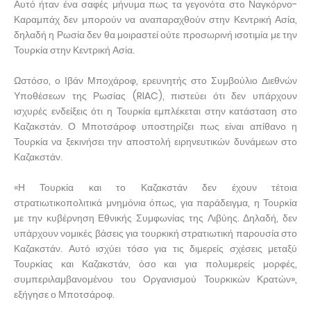
Αυτό ήταν ένα σαφές μήνυμα πως τα γεγονότα στο Ναγκόρνο-
Καραμπάχ δεν μπορούν να αναπαραχθούν στην Κεντρική Ασία,
δηλαδή η Ρωσία δεν θα μοιραστεί ούτε προσωρινή ισοτιμία με την
Τουρκία στην Κεντρική Ασία.
Ωστόσο, ο Ιβάν Μποχάροφ, ερευνητής στο Συμβούλιο Διεθνών
Υποθέσεων της Ρωσίας (RIAC), πιστεύει ότι δεν υπάρχουν
ισχυρές ενδείξεις ότι η Τουρκία εμπλέκεται στην κατάσταση στο
Καζακστάν. Ο Μποτσάροφ υποστηρίζει πως είναι απίθανο η
Τουρκία να ξεκινήσει την αποστολή ειρηνευτικών δυνάμεων στο
Καζακστάν.
«Η Τουρκία και το Καζακστάν δεν έχουν τέτοια
στρατιωτικοπολιτικά μνημόνια όπως, για παράδειγμα, η Τουρκία
με την κυβέρνηση Εθνικής Συμφωνίας της Λιβύης. Δηλαδή, δεν
υπάρχουν νομικές βάσεις για τουρκική στρατιωτική παρουσία στο
Καζακστάν. Αυτό ισχύει τόσο για τις διμερείς σχέσεις μεταξύ
Τουρκίας και Καζακστάν, όσο και για πολυμερείς μορφές,
συμπεριλαμβανομένου του Οργανισμού Τουρκικών Κρατών»,
εξήγησε ο Μποτσάροφ.