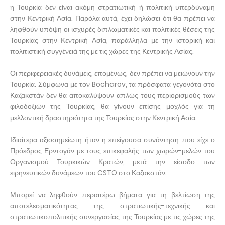
η Τουρκία δεν είναι ακόμη στρατιωτική ή πολιτική υπερδύναμη
στην Κεντρική Ασία. Παρόλα αυτά, έχει δηλώσει ότι θα πρέπει να
ληφθούν υπόψη οι ισχυρές διπλωματικές και πολιτικές θέσεις της
Τουρκίας στην Κεντρική Ασία, παράλληλα με την ιστορική και
πολιτιστική συγγένειά της με τις χώρες της Κεντρικής Ασίας.
Οι περιφερειακές δυνάμεις, επομένως, δεν πρέπει να μειώνουν την
Τουρκία. Σύμφωνα με τον Bocharov, τα πρόσφατα γεγονότα στο
Καζακστάν δεν θα αποκαλύψουν απλώς τους περιορισμούς των
φιλοδοξιών της Τουρκίας, θα γίνουν επίσης μοχλός για τη
μελλοντική δραστηριότητα της Τουρκίας στην Κεντρική Ασία.
Ιδιαίτερα αξιοσημείωτη ήταν η επείγουσα συνάντηση που είχε ο
Πρόεδρος Ερντογάν με τους επικεφαλής των χωρών-μελών του
Οργανισμού Τουρκικών Κρατών, μετά την είσοδο των
ειρηνευτικών δυνάμεων του CSTO στο Καζακστάν.
Μπορεί να ληφθούν περαιτέρω βήματα για τη βελτίωση της
αποτελεσματικότητας της στρατιωτικής-τεχνικής και
στρατιωτικοπολιτικής συνεργασίας της Τουρκίας με τις χώρες της