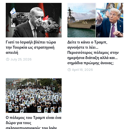
Γιατί το Ισραήλ βλέπει τώρα
Δείτε τι κάνει ο Τραμπ,
την Τουρκία ως στρατηγική
αγνοήστε τι λέει...
απειλή
Περισσότερος πόλεμος στην
ημερήσια διάταξη αλλά και...
July 25, 2026
σημάδια πρώιμης άνοιας;
April 16, 2026
Ο πόλεμος του Τραμπ είναι ένα
δώρο για τους
σκληροπυρηνικούς του Ιράν