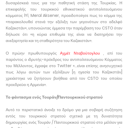
δυσαρέσκειά τους για την παθητική στάση της Τουρκίας. Η
επικεφαλής του τουρκικού εθνικιστικού αντιπολιτευόμενου
κόμματος İYİ, Meral Aksener, προειδοποίησε πως το κόμμα της
«παρακολουθεί στενά την εξέλιξη των γεγονότων στο αδελφό
Καζακστάν», υπονοώντας έμμεσα την παρέμβαση του CSTO όταν
δήλωσε ότι «η κύρια επιθυμία της είναι να διατηρήσει την
ανεξαρτησία και τη σταθερότητα του Καζακστάν».
Ο πρώην πρωθυπουργός
Αχμέτ Νταβούτογλου
, επί του
παρόντος ο ιδρυτής-πρόεδρος του αντιπολιτευόμενου Κόμματος
του Μέλλοντος, έγραψε στο Twitter «...είναι επίσης ανησυχητικό
πως λόγω αυτών των εξελίξεων [η ηγεσία του Καζακστάν]
χρειάστηκε να ζητήσουν βοήθεια από τον CSTO του οποίου
προεδρεύει η Αρμενία».
Το φάντασμα ενός Τουράν/Παντουρκικού στρατού
Αυτό το περιστατικό άνοιξε το δρόμο για μια σοβαρή συζήτηση
εντός του τουρκικού στρατού σχετικά με τη δυνατότητα
δημιουργίας ενός Τουράν / Παντουρκικού στρατού στο μέλλον για