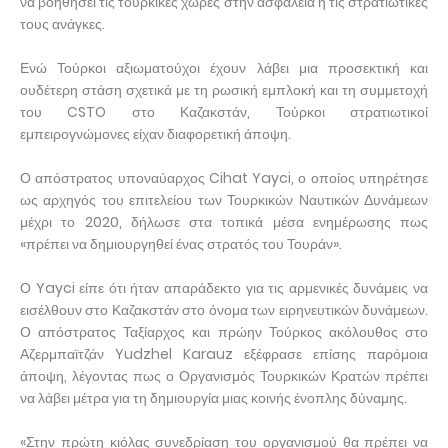
να βοηθήσει τις τουρκικές χώρες στην ασφάλεια ή τις στρατιωτικές
τους ανάγκες.
Ενώ Τούρκοι αξιωματούχοι έχουν λάβει μια προσεκτική και
ουδέτερη στάση σχετικά με τη ρωσική εμπλοκή και τη συμμετοχή
του CSTO στο Καζακστάν, Τούρκοι στρατιωτικοί
εμπειρογνώμονες είχαν διαφορετική άποψη.
Ο απόστρατος υποναύαρχος Cihat Yayci, ο οποίος υπηρέτησε
ως αρχηγός του επιτελείου των Τουρκικών Ναυτικών Δυνάμεων
μέχρι το 2020, δήλωσε στα τοπικά μέσα ενημέρωσης πως
«πρέπει να δημιουργηθεί ένας στρατός του Τουράν».
Ο Yayci είπε ότι ήταν απαράδεκτο για τις αρμενικές δυνάμεις να
εισέλθουν στο Καζακστάν στο όνομα των ειρηνευτικών δυνάμεων.
Ο απόστρατος Ταξίαρχος και πρώην Τούρκος ακόλουθος στο
Αζερμπαϊτζάν Yudzhel Karauz εξέφρασε επίσης παρόμοια
άποψη, λέγοντας πως ο Οργανισμός Τουρκικών Κρατών πρέπει
να λάβει μέτρα για τη δημιουργία μιας κοινής ένοπλης δύναμης.
«Στην πρώτη κιόλας συνεδρίαση του οργανισμού θα πρέπει να