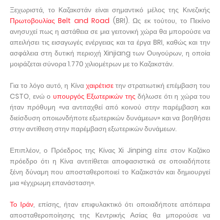
Ξεχωριστά, το Καζακστάν είναι σημαντικό μέλος της Κινεζικής
Πρωτοβουλίας Belt and Road
(BRI). Ως εκ τούτου, το Πεκίνο
ανησυχεί πως η αστάθεια σε μια γειτονική χώρα θα μπορούσε να
απειλήσει τις εισαγωγές ενέργειας και τα έργα BRI, καθώς και την
ασφάλεια στη δυτική περιοχή Xinjiang των Ουιγούρων, η οποία
μοιράζεται σύνορα 1.770 χιλιομέτρων με το Καζακστάν.
Για το λόγο αυτό, η Κίνα
χαιρέτισε
την στρατιωτική επέμβαση του
CSTO, ενώ ο
υπουργός Εξωτερικών της
δήλωσε ότι η χώρα του
ήταν πρόθυμη «να αντιταχθεί από κοινού στην παρέμβαση και
διείσδυση οποιωνδήποτε εξωτερικών δυνάμεων» και να βοηθήσει
στην αντίθεση στην παρέμβαση εξωτερικών δυνάμεων.
Επιπλέον, ο Πρόεδρος της Κίνας Xi Jinping είπε στον Καζάκο
πρόεδρο ότι η Κίνα αντιτίθεται αποφασιστικά σε οποιαδήποτε
ξένη δύναμη που αποσταθεροποιεί το Καζακστάν και δημιουργεί
μια «έγχρωμη επανάσταση».
Το Ιράν
, επίσης, ήταν επιφυλακτικό ότι οποιαδήποτε απόπειρα
αποσταθεροποίησης της Κεντρικής Ασίας θα μπορούσε να