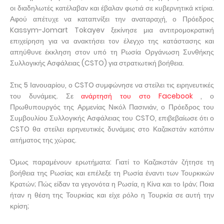
οι διαδηλωτές κατέλαβαν και έβαλαν φωτιά σε κυβερνητικά κτίρια.
Αφού απέτυχε να καταπνίξει την αναταραχή, ο Πρόεδρος
Kassym-Jomart Tokayev ξεκίνησε μια αντιτρομοκρατική
επιχείρηση για να ανακτήσει τον έλεγχο της κατάστασης και
απηύθυνε έκκληση στον υπό τη Ρωσία Οργάνωση Συνθήκης
Συλλογικής Ασφάλειας (CSTO) για στρατιωτική βοήθεια.
Στις 5 Ιανουαρίου, ο CSTO συμφώνησε να στείλει τις ειρηνευτικές
του δυνάμεις. Σε
ανάρτησή του στο Facebook
, ο
Πρωθυπουργός της Αρμενίας Νικόλ Πασινιάν, ο Πρόεδρος του
Συμβουλίου Συλλογικής Ασφάλειας του CSTO, επιβεβαίωσε ότι ο
CSTO θα στείλει ειρηνευτικές δυνάμεις στο Καζακστάν κατόπιν
αιτήματος της χώρας.
Όμως παραμένουν ερωτήματα: Γιατί το Καζακστάν ζήτησε τη
βοήθεια της Ρωσίας και επέλεξε τη Ρωσία έναντι των Τουρκικών
Κρατών; Πώς είδαν τα γεγονότα η Ρωσία, η Κίνα και το Ιράν; Ποια
ήταν η θέση της Τουρκίας και είχε ρόλο η Τουρκία σε αυτή την
κρίση;