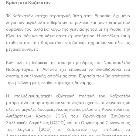
Κρίση στο Καζακστάν
Το Καζακστάν κατέχει στρατηγική θέση στην Ευρασία, όχι μόνο
λόγω των μεγάλων αποθεμάτων πετρελαίου και των κοιτασμάτων
ουρανίου του, αλλά και λόγω της γειτνίασής του με τη Ρωσία, την
Κίνα, το Ιράν και τη νότια ασιατική υποήπειρο. Η ασφάλεια και η
σταθερότητα του Καζακστάν είναι ζωτικής σημασίας για όλες τις
μεγάλες δυνάμεις.
Καθ' όλη τη διάρκεια της πρώην προεδρίας του Νουρσουλτάν
Ναζαρμπάγιεφ, η Αστάνα είχε επιδιώξει να εγκαθιδρύσει ένα
σύστημα συλλογικής ασφάλειας στην Ευρασία που θα απέτρεπε
την εμφάνιση μιας ενιαίας κυρίαρχης δύναμης.
Η «πολυδιανυσματική» εξωτερική πολιτική του Καζακστάν
μπόρεσε να ισορροπήσει και να συνεχίσει σχέσεις συνεργασίας με
όλες τις μεγάλες δυνάμεις. Ακόμη και ως μέλος της Κοινοπολιτείας
Ανεξάρτητων Κρατών (CIS), του Οργανισμού Συνθήκης
Συλλογικής Ασφάλειας (CSTO) και του Οργανισμού Συνεργασίας
της Σαγκάης (SCO), το Καζακστάν έχει επιδιώξει να