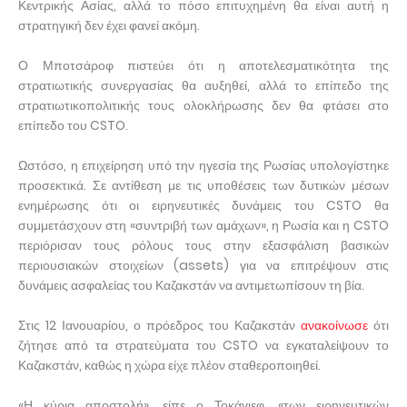
Κεντρικής Ασίας, αλλά το πόσο επιτυχημένη θα είναι αυτή η
στρατηγική δεν έχει φανεί ακόμη.
Ο Μποτσάροφ πιστεύει ότι η αποτελεσματικότητα της
στρατιωτικής συνεργασίας θα αυξηθεί, αλλά το επίπεδο της
στρατιωτικοπολιτικής τους ολοκλήρωσης δεν θα φτάσει στο
επίπεδο του CSTO.
Ωστόσο, η επιχείρηση υπό την ηγεσία της Ρωσίας υπολογίστηκε
προσεκτικά. Σε αντίθεση με τις υποθέσεις των δυτικών μέσων
ενημέρωσης ότι οι ειρηνευτικές δυνάμεις του CSTO θα
συμμετάσχουν στη «συντριβή των αμάχων», η Ρωσία και η CSTO
περιόρισαν τους ρόλους τους στην εξασφάλιση βασικών
περιουσιακών στοιχείων (assets) για να επιτρέψουν στις
δυνάμεις ασφαλείας του Καζακστάν να αντιμετωπίσουν τη βία.
Στις 12 Ιανουαρίου, ο πρόεδρος του Καζακστάν
ανακοίνωσε
ότι
ζήτησε από τα στρατεύματα του CSTO να εγκαταλείψουν το
Καζακστάν, καθώς η χώρα είχε πλέον σταθεροποιηθεί.
«Η κύρια αποστολή», είπε ο Τοκάγιεφ, «των ειρηνευτικών