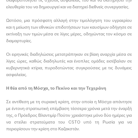
διαφοροποιήσει τις σχέσεις ασφαλείας του και να διατηρήσει την
ελευθερία του να δημιουργεί και να διατηρεί διεθνείς συνεργασίες.
Ωστόσο, μια πρόσφατη αλλαγή στην τιμολόγηση του υγραερίου
και η μείωση των εθνικών επιδοτήσεων των καυσίμων οδήγησε σε
εκτίναξη των τιμών μέσα σε λίγες μέρες, οδηγώντας τον κόσμο σε
διαμαρτυρίες.
Οι ειρηνικές διαδηλώσεις μετατράπηκαν σε βίαιη αναρχία μέσα σε
λίγες ώρες, καθώς διαδηλωτές και ένοπλες ομάδες εισέβαλαν σε
κυβερνητικά κτίρια, πυροδοτώντας συγκρούσεις με τις δυνάμεις
ασφαλείας.
Η θέα από τη Μόσχα, το Πεκίνο και την Τεχεράνη
Σε αντίθεση με τη συριακή κρίση, στην οποία η Μόσχα απάντησε
με έντονη στρατιωτική επέμβαση τέσσερα χρόνια μετά την έναρξή
της, ο Πρόεδρος Βλαντιμίρ Πούτιν χρειάστηκε μόνο δύο ημέρες για
να στείλει στρατεύματα του CSTO υπό τη Ρωσία για να
περιορίσουν την κρίση στο Καζακστάν.