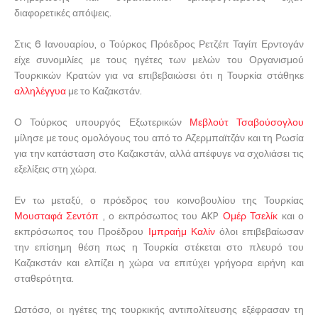
διαφορετικές απόψεις.
Στις 6 Ιανουαρίου, ο Τούρκος Πρόεδρος Ρετζέπ Ταγίπ Ερντογάν
είχε συνομιλίες με τους ηγέτες των μελών του Οργανισμού
Τουρκικών Κρατών για να επιβεβαιώσει ότι η Τουρκία στάθηκε
αλληλέγγυα
με το Καζακστάν.
Ο Τούρκος υπουργός Εξωτερικών
Μεβλούτ Τσαβούσογλου
μίλησε με τους ομολόγους του από το Αζερμπαϊτζάν και τη Ρωσία
για την κατάσταση στο Καζακστάν, αλλά απέφυγε να σχολιάσει τις
εξελίξεις στη χώρα.
Εν τω μεταξύ, ο πρόεδρος του κοινοβουλίου της Τουρκίας
Μουσταφά Σεντόπ
, ο εκπρόσωπος του AKP
Ομέρ Τσελίκ
και ο
εκπρόσωπος του Προέδρου
Ιμπραήμ Καλίν
όλοι επιβεβαίωσαν
την επίσημη θέση πως η Τουρκία στέκεται στο πλευρό του
Καζακστάν και ελπίζει η χώρα να επιτύχει γρήγορα ειρήνη και
σταθερότητα.
Ωστόσο, οι ηγέτες της τουρκικής αντιπολίτευσης εξέφρασαν τη