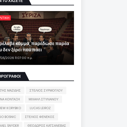
Ν ΤΟ ΧΑΣΕΤΕ
ΛΙΤΙΚΗ
ρέλαβε κόμμα, παρέδωσε παρέα
 δεν ξέρει πού πάει
/05/2026 11:07:00 π.μ.
ΘΡΟΓΡΑΦΟΙ
ΑΤΗΣ ΜΑΖΙΔΗΣ
ΣΤΕΛΙΟΣ ΣΥΡΜΟΓΛΟΥ
ΙΝΑ ΚΟΝΤΑΞΗ
ΜΙΧΑΗΛ ΣΤΥΛΙΑΝΟΥ
REW KORYBKO
LUCAS LEIROZ
GO BOSNIC
ΣΤΕΛΙΟΣ ΦΕΝΕΚΟΣ
HAEL SNYDER
ΘΕΟΔΩΡΟΣ ΚΑΤΣΑΝΕΒΑΣ