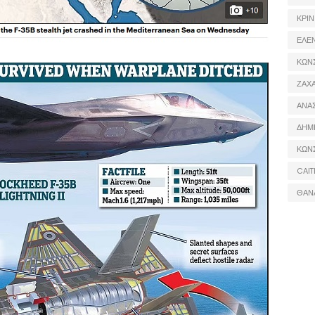
ΚΡΙΝ
ΕΛΕ
ΚΩΝ
ΖΑΧΑ
ΑΝΑ
ΔΗΜ
ΚΩΝ
CAIT
ΘΑΝ