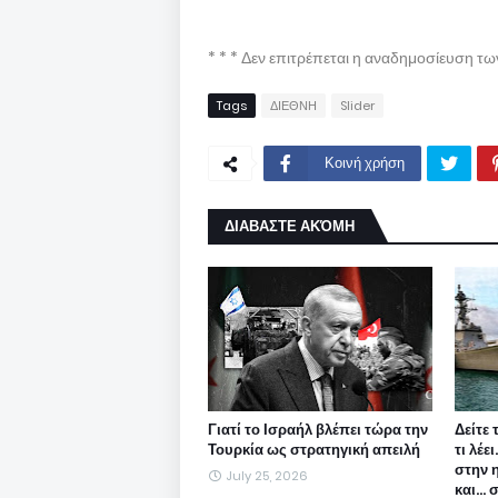
* * * Δεν επιτρέπεται η αναδημοσίευση τ
Tags
ΔΙΕΘΝΗ
Slider
Κοινή χρήση
ΔΙΑΒΑΣΤΕ ΑΚΌΜΗ
Γιατί το Ισραήλ βλέπει τώρα την
Δείτε 
Τουρκία ως στρατηγική απειλή
τι λέε
στην 
July 25, 2026
και...