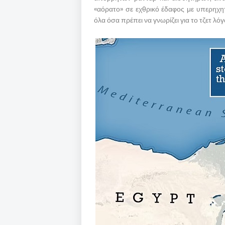
«αόρατο» σε εχθρικό έδαφος με υπερηχητι
όλα όσα πρέπει να γνωρίζει για το τζετ λ