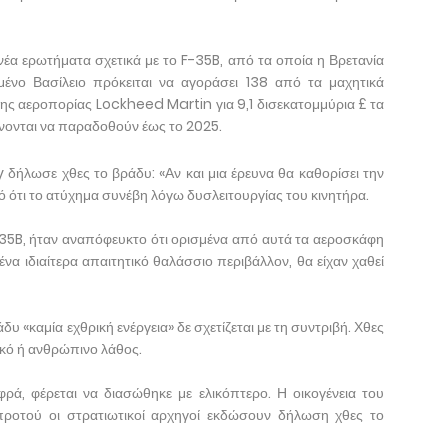
νέα ερωτήματα σχετικά με το F-35B, από τα οποία η Βρετανία
μένο Βασίλειο πρόκειται να αγοράσει 138 από τα μαχητικά
της αεροπορίας Lockheed Martin για 9,1 δισεκατομμύρια £ τα
ένονται να παραδοθούν έως το 2025.
ήλωσε χθες το βράδυ: «Αν και μια έρευνα θα καθορίσει την
νό ότι το ατύχημα συνέβη λόγω δυσλειτουργίας του κινητήρα.
-35B, ήταν αναπόφευκτο ότι ορισμένα από αυτά τα αεροσκάφη
α ιδιαίτερα απαιτητικό θαλάσσιο περιβάλλον, θα είχαν χαθεί
υ «καμία εχθρική ενέργεια» δε σχετίζεται με τη συντριβή. Χθες
ικό ή ανθρώπινο λάθος.
ρά, φέρεται να διασώθηκε με ελικόπτερο. Η οικογένεια του
προτού οι στρατιωτικοί αρχηγοί εκδώσουν δήλωση χθες το