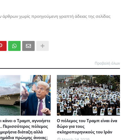
ων άρθρων χωρίς προηγούμενη γραπτή άδειας της σελίδας
Προβολή όλων
τι κάνει ο Τραμπ, αγνοήστε
Ο πόλεμος του Τραμπ είναι ένα
ι... Περισσότερος πόλεμος
δώρο για τους
ημερήσια διάταξη αλλά
σκληροπυρηνικούς του Ιράν
 σημάδια πρώιμης άνοιας;
March 24, 2026