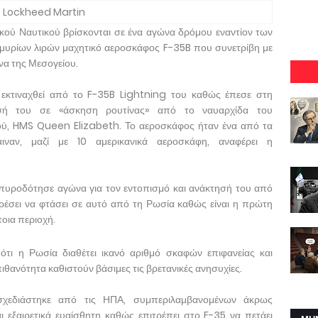
Lockheed Martin
κού Ναυτικού βρίσκονται σε ένα αγώνα δρόμου εναντίον των
μυρίων λιρών μαχητικό αεροσκάφος F-35B που συνετρίβη με
να της Μεσογείου.
εκτιναχθεί από το F-35B Lightning του καθώς έπεσε στη
σή του σε «άσκηση ρουτίνας» από το ναυαρχίδα του
ύ, HMS Queen Elizabeth. Το αεροσκάφος ήταν ένα από τα
ιναν, μαζί με 10 αμερικανικά αεροσκάφη, αναφέρει η
 πυροδότησε αγώνα για τον εντοπισμό και ανάκτησή του από
έσει να φτάσει σε αυτό από τη Ρωσία καθώς είναι η πρώτη
τοια περιοχή.
ι η Ρωσία διαθέτει ικανό αριθμό σκαφών επιφανείας και
θανότητα καθιστούν βάσιμες τις βρετανικές ανησυχίες.
χεδιάστηκε από τις ΗΠΑ, συμπεριλαμβανομένων άκρως
 εξαιρετικά ευαίσθητη καθώς επιτρέπει στο F-35 να πετάει