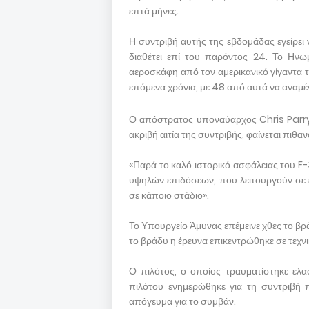
επτά μήνες.
Η συντριβή αυτής της εβδομάδας εγείρει 
διαθέτει επί του παρόντος 24. Το Ηνω
αεροσκάφη από τον αμερικανικό γίγαντα 
επόμενα χρόνια, με 48 από αυτά να αναμ
Ο απόστρατος υποναύαρχος Chris Parry δ
ακριβή αιτία της συντριβής, φαίνεται πιθα
«Παρά το καλό ιστορικό ασφάλειας του F
υψηλών επιδόσεων, που λειτουργούν σε έν
σε κάποιο στάδιο».
Το Υπουργείο Άμυνας επέμεινε χθες το βράδ
το βράδυ η έρευνα επικεντρώθηκε σε τεχν
Ο πιλότος, ο οποίος τραυματίστηκε ελαφ
πιλότου ενημερώθηκε για τη συντριβή 
απόγευμα για το συμβάν.