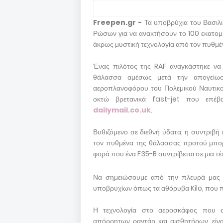
Freepen.gr -
Τα υποβρύχια του Βασιλι
Ρώσων για να ανακτήσουν το 100 εκατομ
άκρως μυστική τεχνολογία από τον πυθμέ
Ένας πιλότος της RAF αναγκάστηκε να 
θάλασσα αμέσως μετά την απογείω
αεροπλανοφόρου του Πολεμικού Ναυτικο
οκτώ βρετανικά fast-jet που επέβα
dailymail.co.uk
.
Βυθιζόμενο σε διεθνή ύδατα, η συντριβή
τον πυθμένα της θάλασσας προτού μπορ
φορά που ένα F35-B συντρίβεται σε μια τέ
Να σημειώσουμε από την πλευρά μας ότ
υποβρυχίων όπως τα αθόρυβα Kilo, που πι
Η τεχνολογία στο αεροσκάφος που σ
απόρρητων ραντάρ και αισθητήρων, είναι