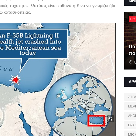
ΜΗ
κές ταχύτητες. Ωστόσο, είναι πιθανό η Κίνα να γνωρίζει ήδη
όγω κατασκοπείας.
ΠΟ
Πα
που
7
ΑΡ
ΣΤΡ
ΜΕΛ
AND
DRA
MIC