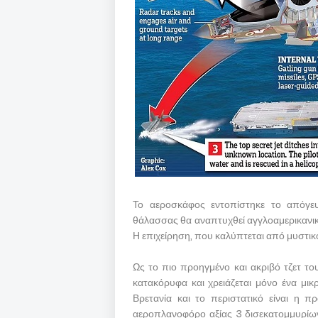
Το αεροσκάφος εντοπίστηκε το απόγε
θάλασσας θα αναπτυχθεί αγγλοαμερικανική
Η επιχείρηση, που καλύπτεται από μυστικότ
Ως το πιο προηγμένο και ακριβό τζετ το
κατακόρυφα και χρειάζεται μόνο ένα μικ
Βρετανία και το περιστατικό είναι η 
αεροπλανοφόρο αξίας 3 δισεκατομμυρίω